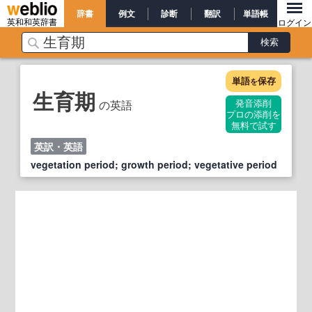
辞書
例文
診断
翻訳
単語帳
英和和英辞書
ログイン
単語
保存
を
生育期
の英語
発音添削
プロの添削を
無料で試す
英訳・英語
vegetation period; growth period; vegetative period