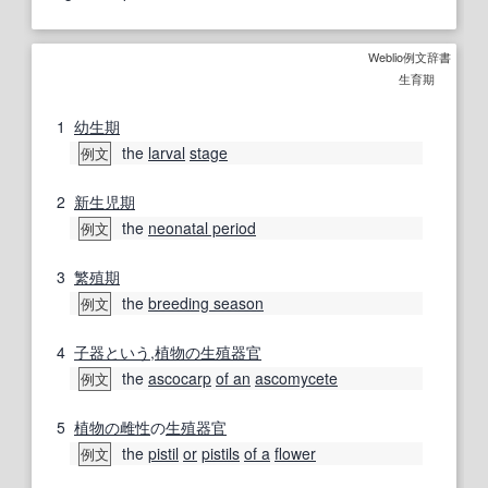
Weblio例文辞書
生育期
1
幼生期
the
larval
stage
例文
2
新生児期
the
neonatal period
例文
3
繁殖期
the
breeding season
例文
4
子
器
という
,
植物の
生殖器官
the
ascocarp
of an
ascomycete
例文
5
植物の
雌性
の
生殖器官
the
pistil
or
pistils
of a
flower
例文