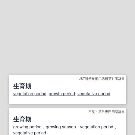
JST科学技術用語日英対訳辞書
生育期
vegetation period
;
growth period
;
vegetative period
日英・英日専門用語辞書
生育期
growing period
，
growing season
，
vegetation period
，
vegetative period