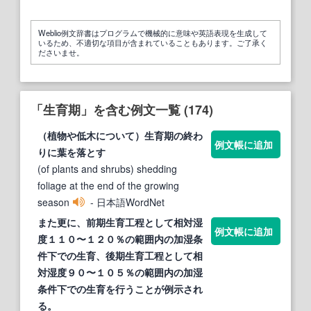
Weblio例文辞書はプログラムで機械的に意味や英語表現を生成して
いるため、不適切な項目が含まれていることもあります。ご了承く
ださいませ。
「生育期」を含む例文一覧 (174)
（植物や低木について）
生育期
の終わ
例文帳に追加
りに葉を落とす
(of plants and shrubs) shedding
foliage at the end of the growing
season
- 日本語WordNet
また更に、前
期
生育
工程として相対湿
例文帳に追加
度１１０〜１２０％の範囲内の加湿条
件下での
生育
、後
期
生育
工程として相
対湿度９０〜１０５％の範囲内の加湿
条件下での
生育
を行うことが例示され
る。