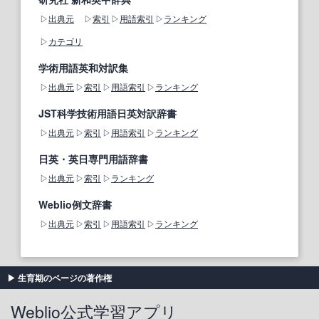
出典元
索引
用語索引
ランキング
カテゴリ
学術用語英和対訳集
出典元
索引
用語索引
ランキング
JST科学技術用語日英対訳辞書
出典元
索引
用語索引
ランキング
日英・英日専門用語辞書
出典元
索引
ランキング
Weblio例文辞書
出典元
索引
用語索引
ランキング
生育期のページの著作権
Weblio公式学習アプリ