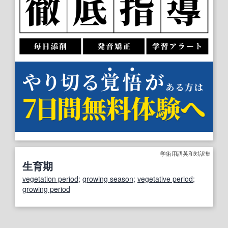
学術用語英和対訳集
生育期
vegetation period
;
growing season
;
vegetative period
;
growing period