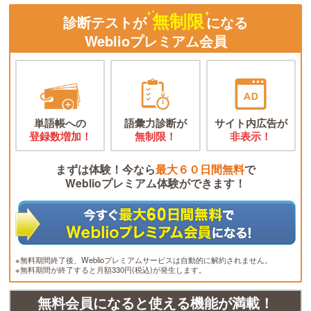
無制限
診断テストが
になる
Weblioプレミアム会員
単語帳への
語彙力診断が
サイト内広告が
登録数増加！
無制限！
非表示！
まずは体験！今なら
最大６０日間無料
で
Weblioプレミアム体験ができます！
※無料期間終了後、Weblioプレミアムサービスは自動的に解約されません。
※無料期間が終了すると月額330円(税込)が発生します。
無料会員になると使える機能が満載！