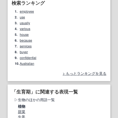
検索ランキング
1.
employee
2.
use
3.
usually
4.
various
5.
house
6.
because
7.
services
8.
buyer
9.
confidential
10.
Australian
もっとランキングを見る
「生育期」に関連する表現一覧
生物のほかの用語一覧
植物
甜菜
生姜