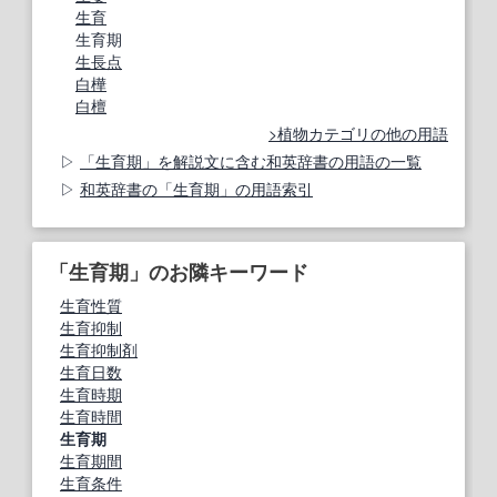
生育
生育期
生長点
白樺
白檀
植物カテゴリの他の用語
「生育期」を解説文に含む和英辞書の用語の一覧
和英辞書の「生育期」の用語索引
「生育期」のお隣キーワード
生育性質
生育抑制
生育抑制剤
生育日数
生育時期
生育時間
生育期
生育期間
生育条件