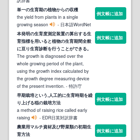
訳辞書
単一の
生育期
の植物からの収穫
例文帳に追加
the yield from plants in a single
growing season
- 日本語WordNet
本発明の
生育
度測定装置の算出する
生
例文帳に追加
育
指標を用いると植物の
生育期
間全般
に亘り
生育
診断を行うことができる。
The growth is diagnosed over the
whole growing period of the plant,
using the growth index calculated by
the growth degree measuring device
of the present invention.
- 特許庁
早
期
栽培という,人工的に
生育
時
期
を繰
例文帳に追加
り上げる稲の栽培方法
a method of raising rice called early
raising
- EDR日英対訳辞書
農業用マルチ資材及び野菜類の初
期
生
例文帳に追加
育
方法