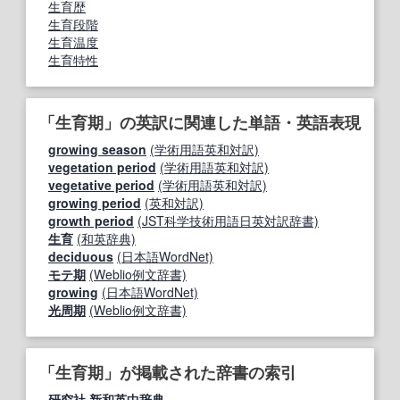
生育歴
生育段階
生育温度
生育特性
「生育期」の英訳に関連した単語・英語表現
growing season
(学術用語英和対訳)
vegetation period
(学術用語英和対訳)
vegetative period
(学術用語英和対訳)
growing period
(英和対訳)
growth period
(JST科学技術用語日英対訳辞書)
生育
(和英辞典)
deciduous
(日本語WordNet)
モテ期
(Weblio例文辞書)
growing
(日本語WordNet)
光周期
(Weblio例文辞書)
「生育期」が掲載された辞書の索引
研究社 新和英中辞典