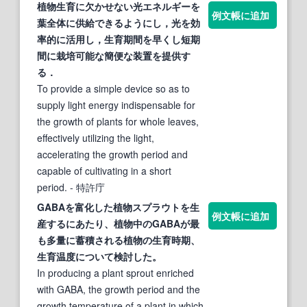
植物
生育
に欠かせない光エネルギーを
例文帳に追加
葉全体に供給できるようにし，光を効
率的に活用し，
生育期
間を早くし短
期
間に栽培可能な簡便な装置を提供す
る．
To provide a simple device so as to
supply light energy indispensable for
the growth of plants for whole leaves,
effectively utilizing the light,
accelerating the growth period and
capable of cultivating in a short
period.
- 特許庁
GABAを富化した植物スプラウトを生
例文帳に追加
産するにあたり、植物中のGABAが最
も多量に蓄積される植物の
生育
時
期
、
生育
温度について検討した。
In producing a plant sprout enriched
with GABA, the growth period and the
growth temperature of a plant in which