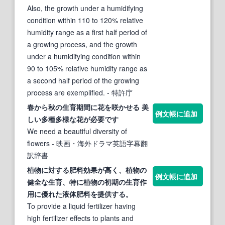
Also, the growth under a humidifying
condition within 110 to 120% relative
humidity range as a first half period of
a growing process, and the growth
under a humidifying condition within
90 to 105% relative humidity range as
a second half period of the growing
process are exemplified.
- 特許庁
春から秋の
生育期
間に花を咲かせる 美
例文帳に追加
しい多種多様な花が必要です
We need a beautiful diversity of
flowers
- 映画・海外ドラマ英語字幕翻
訳辞書
植物に対する肥料効果が高く、植物の
例文帳に追加
健全な
生育
、特に植物の初
期
の
生育
作
用に優れた液体肥料を提供する。
To provide a liquid fertilizer having
high fertilizer effects to plants and