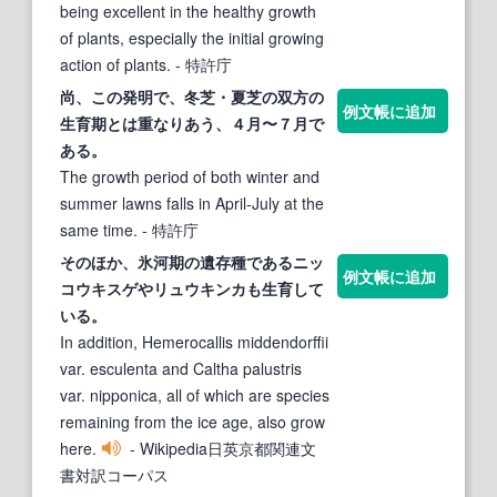
being excellent in the healthy growth
of plants, especially the initial growing
action of plants.
- 特許庁
尚、この発明で、冬芝・夏芝の双方の
例文帳に追加
生育期
とは重なりあう、４月〜７月で
ある。
The growth period of both winter and
summer lawns falls in April-July at the
same time.
- 特許庁
そのほか、氷河
期
の遺存種であるニッ
例文帳に追加
コウキスゲやリュウキンカも
生育
して
いる。
In addition, Hemerocallis middendorffii
var. esculenta and Caltha palustris
var. nipponica, all of which are species
remaining from the ice age, also grow
here.
- Wikipedia日英京都関連文
書対訳コーパス