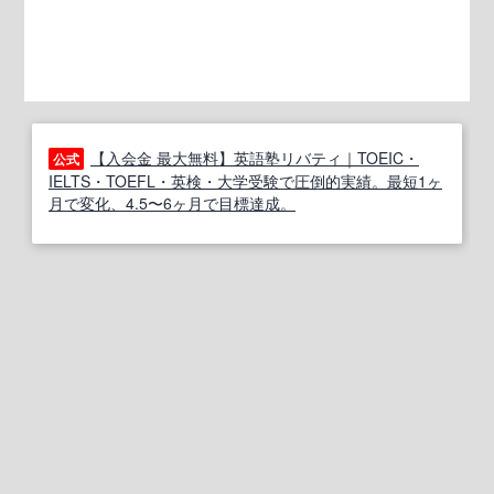
【入会金 最大無料】英語塾リバティ｜TOEIC・
公式
IELTS・TOEFL・英検・大学受験で圧倒的実績。最短1ヶ
月で変化、4.5〜6ヶ月で目標達成。