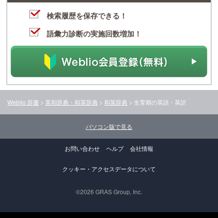
検索履歴を保存できる！
語彙力診断の実施回数増加！
Weblio 辞書
>
英和辞典・和英辞典
>
和英辞典
>
生育期
の英語・英訳
パソコン版で見る
お問い合わせ
ヘルプ
会社情報
クッキー・アクセスデータについて
©2026 GRAS Group, Inc.