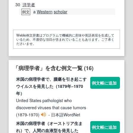
30
洋学
者
a
Western
scholar
例文
Weblio例文辞書はプログラムで機械的に意味や英語表現を生成して
いるため、不適切な項目が含まれていることもあります。ご了承く
ださいませ。
「病理学者」を含む例文一覧 (16)
米国の
病理学者
で、腫瘍を引き起こす
例文帳に追加
ウイルスを発見した（1879年−1970
年）
United States pathologist who
discovered viruses that cause tumors
(1879-1970)
- 日本語WordNet
米国の
病理学者
（オーストリア生ま
例文帳に追加
れ）で、人間の血液型を発見した