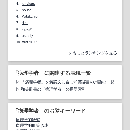
4.
services
5.
house
6.
Katakame
7.
diet
8.
花火師
9.
usually
10.
Australian
もっとランキングを見る
「病理学者」に関連する表現一覧
「病理学者」を解説文に含む和英辞書の用語の一覧
和英辞書の「病理学者」の用語索引
「病理学者」のお隣キーワード
病理学的研究
病理学的血管形成