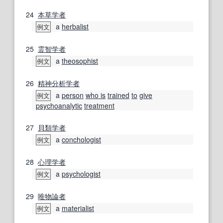
24
本草学
者
a
herbalist
例文
25
霊智
学者
a
theosophist
例文
26
精神分析学者
a
person
who is
trained
to
give
例文
psychoanalytic
treatment
27
貝類学
者
a
conchologist
例文
28
心理学者
a
psychologist
例文
29
唯物論者
a
materialist
例文