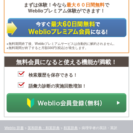
まずは体験！今なら
最大６０日間無料
で
Weblioプレミアム体験ができます！
※無料期間終了後、Weblioプレミアムサービスは自動的に解約されません。
※無料期間が終了すると月額330円(税込)が発生します。
無料会員になると使える機能が満載！
検索履歴を保存できる！
語彙力診断の実施回数増加！
Weblio 辞書
>
英和辞典・和英辞典
>
和英辞典
>
病理学者
の英語・英訳