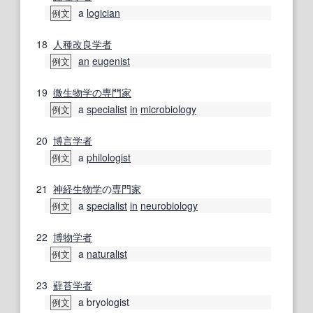
a
logician
例文
18
人種改良
学者
an
eugenist
例文
19
微生物学の
専門家
a
specialist
in
microbiology
例文
20
博言学
者
a
philologist
例文
21
神経生物学
の
専門家
a
specialist
in
neurobiology
例文
22
博物学者
a
naturalist
例文
23
蘚苔学
者
a bryologist
例文