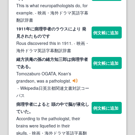
This is what neuropathologists do, for
example.
- 映画・海外ドラマ英語字幕
翻訳辞書
1911年に
病理学者
のラウスにより 発
例文帳に追加
見されたものです
Rous discovered this in 1911.
- 映画・
海外ドラマ英語字幕翻訳辞書
緒方洪庵の孫の緒方知三郎は
病理学者
例文帳に追加
である。
Tomozaburo OGATA, Koan's
grandson, was a pathologist.
- Wikipedia日英京都関連文書対訳コー
パス
病理学者
によると 頭の中で脳が液化し
例文帳に追加
ていた。
According to the pathologist, their
brains were liquefied in their
skulls.
- 映画・海外ドラマ英語字幕翻