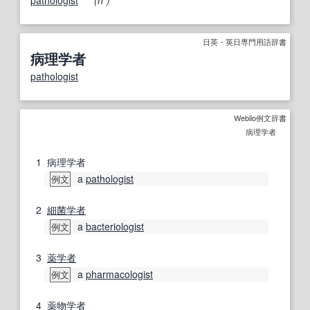
日英・英日専門用語辞書
病理学者
pathologist
Weblio例文辞書
病理学者
1
病理学者
a
pathologist
例文
2
細菌学者
a
bacteriologist
例文
3
薬学者
a
pharmacologist
例文
4
薬物学
者