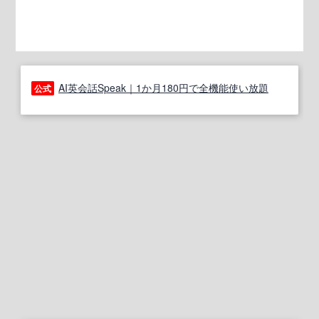
AI英会話Speak｜1か月180円で全機能使い放題
公式