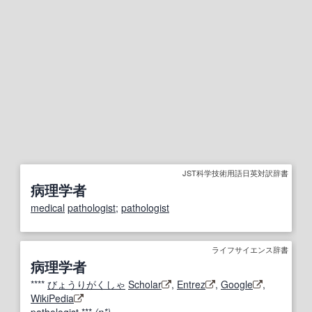
JST科学技術用語日英対訳辞書
病理学者
medical
pathologist
;
pathologist
ライフサイエンス辞書
病理学者
****
びょうりがくしゃ
Scholar
,
Entrez
,
Google
,
WikiPedia
pathologist
***
(n*)