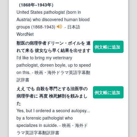
（1868年−1943年）
United States pathologist (born in
Austria) who discovered human blood
groups (1868-1943)
- 日本語
WordNet
獣医の
病理学者
ドリーン・ボイルを 連
例文帳に追加
れて来る 彼女なら早く結果を出せます
I'd like to bring my veterinary
pathologist, doreen boyle, up to speed
on this.
- 映画・海外ドラマ英語字幕翻
訳辞書
ええ でも 自殺を専門とする法医学の
例文帳に追加
病理学者
に 再度 検死解剖を頼みまし
た
Yes, but I ordered a second autopsy...
by a forensic pathologist who
specializes in suicide.
- 映画・海外ド
ラマ英語字幕翻訳辞書