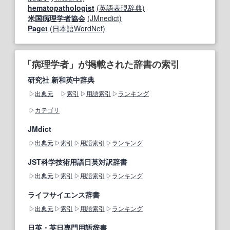
hematopathologist
(英語表現辞典)
米国病理学者協会
(JMnedict)
Paget
(日本語WordNet)
「病理学者」が掲載された辞書の索引
研究社 新和英中辞典
出典元
索引
用語索引
ランキング
カテゴリ
JMdict
出典元
索引
用語索引
ランキング
JST科学技術用語日英対訳辞書
出典元
索引
用語索引
ランキング
ライフサイエンス辞書
出典元
索引
用語索引
ランキング
日英・英日専門用語辞書