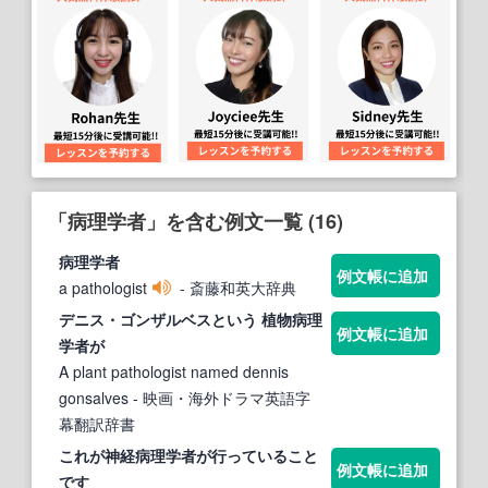
「病理学者」を含む例文一覧 (16)
病理学者
例文帳に追加
a pathologist
- 斎藤和英大辞典
デニス・ゴンザルベスという 植物
病理
例文帳に追加
学者
が
A plant pathologist named dennis
gonsalves
- 映画・海外ドラマ英語字
幕翻訳辞書
これが神経
病理学者
が行っていること
例文帳に追加
です