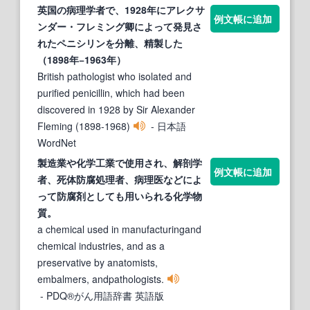
英国の
病理学者
で、1928年にアレクサ
例文帳に追加
ンダー・フレミング卿によって発見さ
れたペニシリンを分離、精製した
（1898年−1963年）
British pathologist who isolated and
purified penicillin, which had been
discovered in 1928 by Sir Alexander
Fleming (1898-1968)
- 日本語
WordNet
製造業や化学工業で使用され、解剖
学
例文帳に追加
者
、死体防腐処理者、
病理
医などによ
って防腐剤としても用いられる化学物
質。
a chemical used in manufacturingand
chemical industries, and as a
preservative by anatomists,
embalmers, andpathologists.
- PDQ®がん用語辞書 英語版