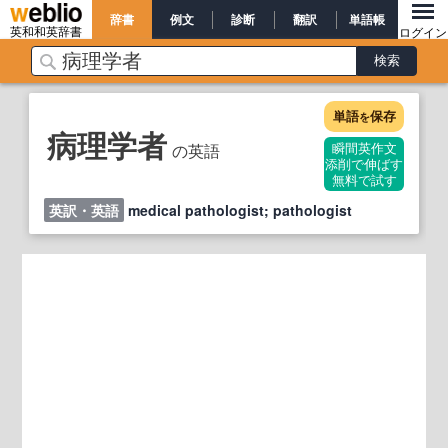
辞書
例文
診断
翻訳
単語帳
英和和英辞書
ログイン
単語
保存
を
病理学者
の英語
瞬間英作文
添削で伸ばす
無料で試す
英訳・英語
medical pathologist; pathologist