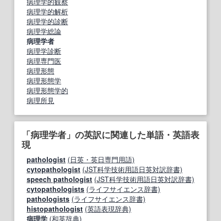
病理学的観察
病理学的解析
病理学的診断
病理学総論
病理学者
病理学診断
病理専門医
病理形態
病理形態学
病理形態学的
病理所見
「病理学者」の英訳に関連した単語・英語表
現
pathologist
(日英・英日専門用語)
cytopathologist
(JST科学技術用語日英対訳辞書)
speech pathologist
(JST科学技術用語日英対訳辞書)
cytopathologists
(ライフサイエンス辞書)
pathologists
(ライフサイエンス辞書)
histopathologist
(英語表現辞典)
病理学
(和英辞典)