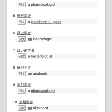
a
pharmacologist
例文
5
獣医学
者
a
veterinary surgeon
例文
6
昆虫学者
an
insectologist
例文
7
ばい菌
学者
a
bacteriologist
例文
8
解剖学者
an
anatomist
例文
9
薬剤学
者
a
pharmacologist
例文
10
藻類学者
an
algologist
例文