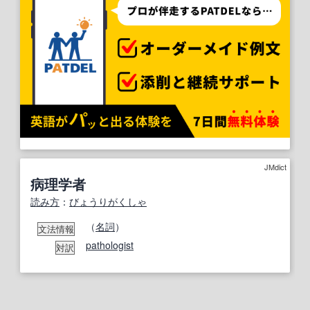
JMdict
病理学者
読み方
：
びょうりがくしゃ
（
名詞
）
文法情報
pathologist
対訳