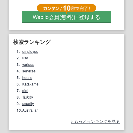
Weblio会員
(無料)
に登録する
検索ランキング
1.
employee
2.
use
3.
various
4.
services
5.
house
6.
Katakame
7.
diet
8.
花火師
9.
usually
10.
Australian
もっとランキングを見る