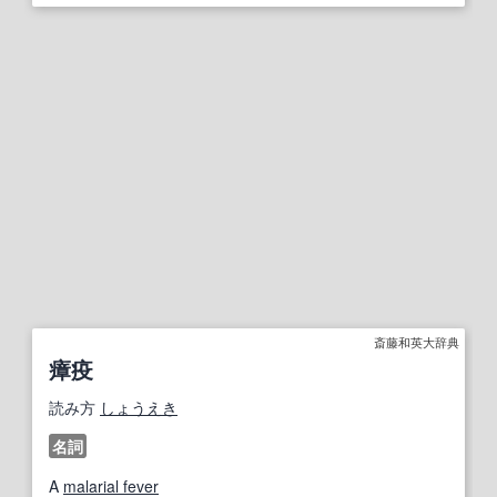
斎藤和英大辞典
瘴疫
読み方
しょうえき
名詞
A
malarial fever