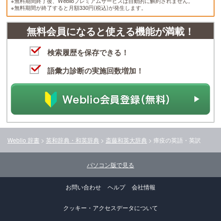
※無料期間終了後、Weblioプレミアムサービスは自動的に解約されません。
※無料期間が終了すると月額330円(税込)が発生します。
無料会員になると使える機能が満載！
検索履歴を保存できる！
語彙力診断の実施回数増加！
Weblio 辞書
>
英和辞典・和英辞典
>
斎藤和英大辞典
>
瘴疫
の英語・英訳
パソコン版で見る
お問い合わせ
ヘルプ
会社情報
クッキー・アクセスデータについて