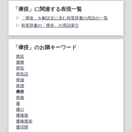
「瘴疫」に関連する表現一覧
「瘴疫」を解説文に含む和英辞書の用語の一覧
和英辞書の「瘴疫」の用語索引
「瘴疫」のお隣キーワード
瘭疽
瘰癧
瘴気
瘴気説
瘴烟
瘴煙
瘴疫
瘴癘
瘻
瘻の
瘻修復
瘻修復術
瘻切開