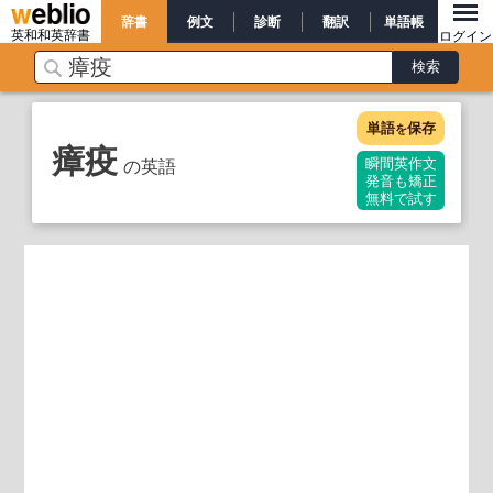
辞書
例文
診断
翻訳
単語帳
英和和英辞書
ログイン
単語
保存
を
瘴疫
の英語
瞬間英作文
発音も矯正
無料で試す