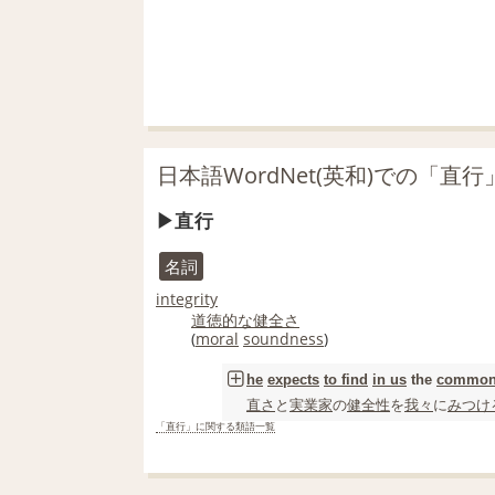
日本語WordNet(英和)での「直
直行
名詞
integrity
道徳的な
健全さ
(
moral
soundness
)
he
expects
to find
in us
the
commo
直さ
と
実業家
の
健全性
を
我々
に
みつけ
「直行」に関する類語一覧