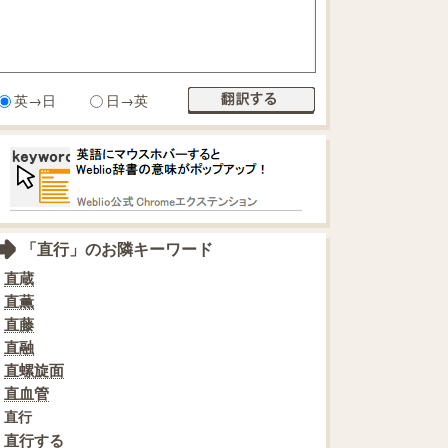
英→日
日→英
「直行」のお隣キーワード
直蔵
直薫
直藤
直融
直螺旋面
直血管
直行
直行する