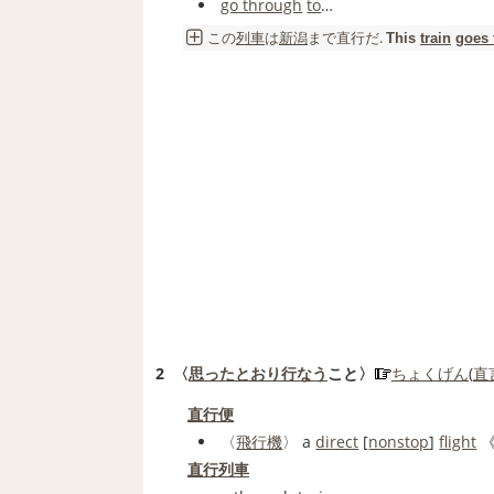
go through
to
…
この
列車
は
新潟
まで
直行
だ.
This
train
goes 
2
〈
思ったとおり
行なう
こと〉
ちょくげん
(
直
直行便
〈
飛行機
〉 a
direct
[
nonstop
]
flight
直行列車