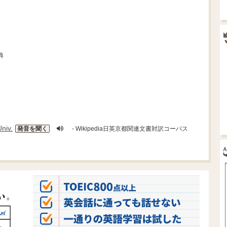
典
Univ.
発音を聞く
- Wikipedia日英京都関連文書対訳コーパス