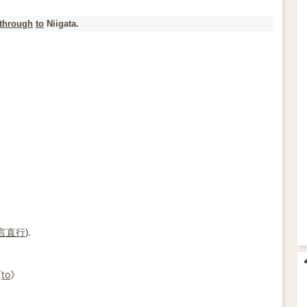
through
to
Niigata.
言直行
).
《
to
》