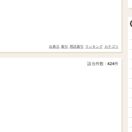
出典元
索引
用語索引
ランキング
カテゴリ
該当件数 :
424
件