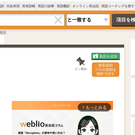
類語
共起表現
英単語帳
英語力診断
英語翻訳
オンライン英会話
英語コーチングを探す
英訳
単語を追加
発音添削
ピン留め
プロの添削を
無料で試す
もっとみる
arrow_forward_ios