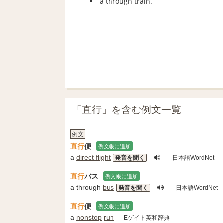
a through train.
「直行」を含む例文一覧
例文
直行
便
例文帳に追加
a
direct flight
発音を聞く
- 日本語WordNet
直行
バス
例文帳に追加
a through
bus
発音を聞く
- 日本語WordNet
直行
便
例文帳に追加
a
nonstop
run
- Eゲイト英和辞典