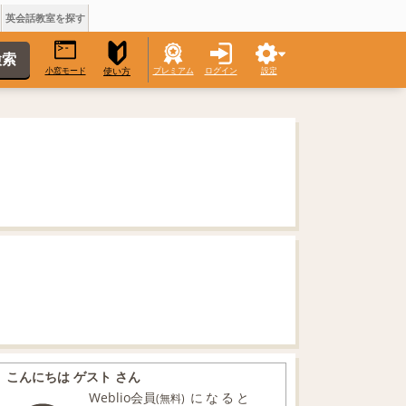
英会話教室を探す
小窓モード
プレミアム
ログイン
設定
使い方
こんにちは ゲスト さん
Weblio会員
になると
(無料)