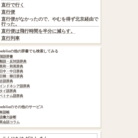
直行で行く
直行便
直行便がなかったので、やむを得ず北京経由で
行った。
直行便は飛行時間を半分に減らす。
直行列車
weblioの他の辞書でも検索してみる
国語辞書
類語・反対語辞典
英和・和英辞典
日中・中日辞典
日韓・韓日辞典
古語辞典
インドネシア語辞典
タイ語辞典
ベトナム語辞典
weblioのその他のサービス
単語帳
語彙力診断
英会話コラム