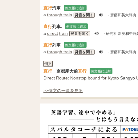
直行
汽車
例文帳に追加
a
through train
発音を聞く
- 斎藤和英大辞典
直行
列車.
例文帳に追加
a
direct
train
発音を聞く
- 研究社 新英和中辞
直行
列車
例文帳に追加
a
through train
発音を聞く
- 斎藤和英大辞典
例文
直行
京都産大前
直行
例文帳に追加
Direct
Route
:
Nonstop
bound for
Kyoto
Sangyo
>>例文の一覧を見る