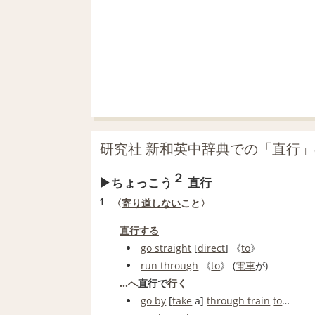
研究社 新和英中辞典での「直行
２
ちょっこう
直行
1
〈
寄り道
しない
こと〉
直行する
go straight
[
direct
] 《
to
》
run through
《
to
》 (
電車
が)
…へ
直行で
行く
go by
[
take
a]
through train
to
…