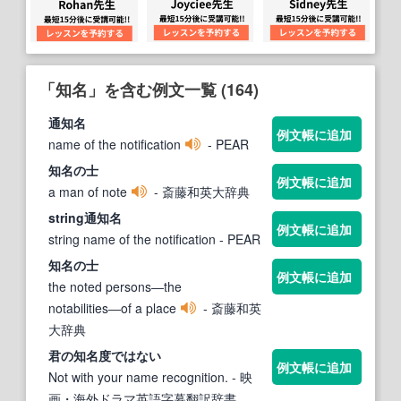
「知名」を含む例文一覧 (164)
通
知名
例文帳に追加
name of the notification
- PEAR
知名
の士
例文帳に追加
a man of note
- 斎藤和英大辞典
string通
知名
例文帳に追加
string name of the notification
- PEAR
知名
の士
例文帳に追加
the noted persons―the
notabilities―of a place
- 斎藤和英
大辞典
君の
知名
度ではない
例文帳に追加
Not with your name recognition.
- 映
画・海外ドラマ英語字幕翻訳辞書