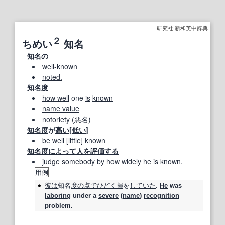
研究社 新和英中辞典
２
ちめい
知名
知名の
well‐known
noted.
知名度
how well
one
is
known
name value
notoriety
(
悪名
)
知名度
が
高い
[
低い
]
be well
[
little
]
known
知名度
によって
人を評価する
judge
somebody
by
how
widely
he is
known.
用例
彼は
知名
度
の点で
ひどく
損
を
していた
.
He
was
laboring
under a
severe
(
name
)
recognition
problem.