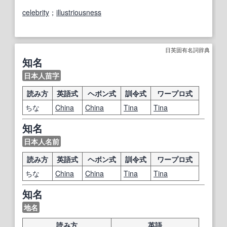
celebrity
；
illustriousness
日英固有名詞辞典
知名
日本人苗字
読み方
英語式
ヘボン式
訓令式
ワープロ式
ちな
China
China
Tina
Tina
知名
日本人名前
読み方
英語式
ヘボン式
訓令式
ワープロ式
ちな
China
China
Tina
Tina
知名
地名
読み方
英語