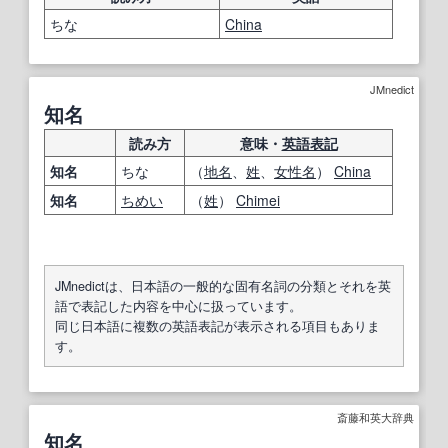
ちな
China
JMnedict
知名
読み方
意味・
英語表記
知名
ちな
（
地名
、
姓
、
女性名
）
China
知名
ちめい
（
姓
）
Chimei
JMnedictは、日本語の一般的な固有名詞の分類とそれを英
語で表記した内容を中心に扱っています。
同じ日本語に複数の英語表記が表示される項目もありま
す。
斎藤和英大辞典
知名