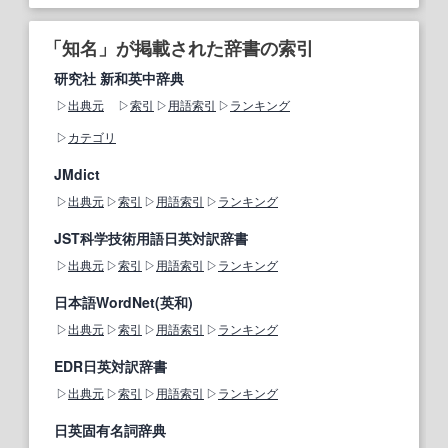
「知名」が掲載された辞書の索引
研究社 新和英中辞典
出典元
索引
用語索引
ランキング
カテゴリ
JMdict
出典元
索引
用語索引
ランキング
JST科学技術用語日英対訳辞書
出典元
索引
用語索引
ランキング
日本語WordNet(英和)
出典元
索引
用語索引
ランキング
EDR日英対訳辞書
出典元
索引
用語索引
ランキング
日英固有名詞辞典