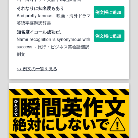
それなりに
知名
度もあり
例文帳に追加
And pretty famous
- 映画・海外ドラマ
英語字幕翻訳辞書
知名
度イコール成功だ。
例文帳に追加
Name recognition is synonymous with
success.
- 旅行・ビジネス英会話翻訳
例文
>> 例文の一覧を見る