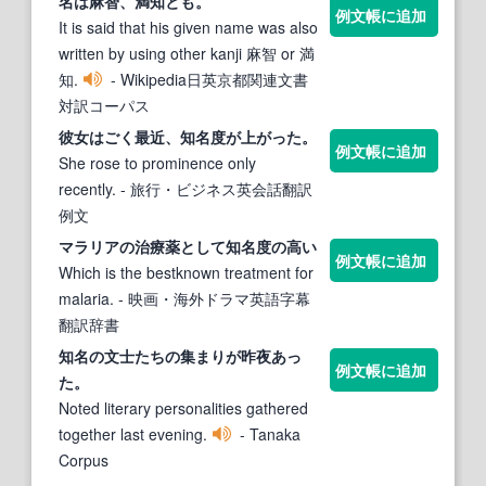
名は麻智、満知とも。
例文帳に追加
It is said that his given name was also
written by using other kanji 麻智 or 満
知.
- Wikipedia日英京都関連文書
対訳コーパス
彼女はごく最近、
知名
度が上がった。
例文帳に追加
She rose to prominence only
recently.
- 旅行・ビジネス英会話翻訳
例文
マラリアの治療薬として
知名
度の高い
例文帳に追加
Which is the bestknown treatment for
malaria.
- 映画・海外ドラマ英語字幕
翻訳辞書
知名
の文士たちの集まりが昨夜あっ
例文帳に追加
た。
Noted literary personalities gathered
together last evening.
- Tanaka
Corpus