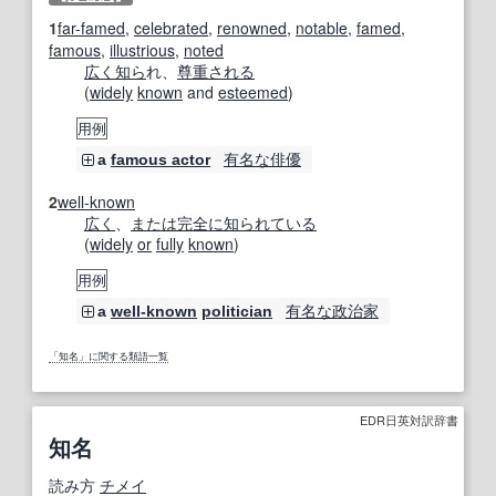
1
far-famed
,
celebrated
,
renowned
,
notable
,
famed
,
famous
,
illustrious
,
noted
広く
知ら
れ、
尊重
される
(
widely
known
and
esteemed
)
用例
有名な
俳優
a
famous actor
2
well-known
広く
、
または
完全に
知られている
(
widely
or
fully
known
)
用例
有名な
政治家
a
well-known
politician
「知名」に関する類語一覧
EDR日英対訳辞書
知名
読み方
チメイ