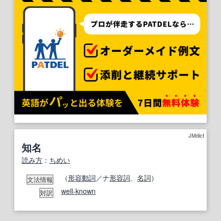
JMdict
知名
読み方
：
ちめい
（
形容動詞
／ナ
形容詞
、
名詞
）
文法情報
well-known
対訳