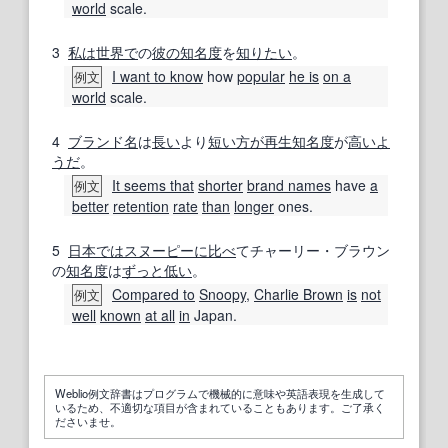
world
scale.
3
私は
世界で
の
彼の
知名度
を
知りたい
。
I want to know
how
popular
he is
on a
例文
world
scale.
4
ブランド名
は
長い
より
短い
方が
再生
知名度
が
高い
よ
うだ
。
It seems that
shorter
brand names
have
a
例文
better
retention
rate
than
longer
ones.
5
日本では
スヌーピー
に比べ
てチャーリー・ブラウン
の
知名度
は
ずっと
低い
。
Compared to
Snoopy
,
Charlie Brown
is
not
例文
well
known
at all
in
Japan.
Weblio例文辞書はプログラムで機械的に意味や英語表現を生成して
いるため、不適切な項目が含まれていることもあります。ご了承く
ださいませ。