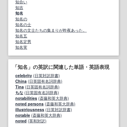
知合い
知吉
知名
知名の
知名の士
知名の文士たちの集まりが昨夜あった。
知名五
知名定男
知名実
「知名」の英訳に関連した単語・英語表現
celebrity
(日英対訳辞書)
China
(日英固有名詞辞典)
Tina
(日英固有名詞辞典)
ちな
(日英固有名詞辞典)
notabilities
(斎藤和英大辞典)
noted persons
(斎藤和英大辞典)
illustriousness
(日英対訳辞書)
notable
(斎藤和英大辞典)
noted
(英和対訳)