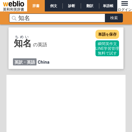
辞書
例文
診断
翻訳
単語帳
英和和英辞書
ログイン
単語
保存
を
ちめい
知名
の英語
瞬間英作文
LINE学習管理
無料で試す
英訳・英語
China