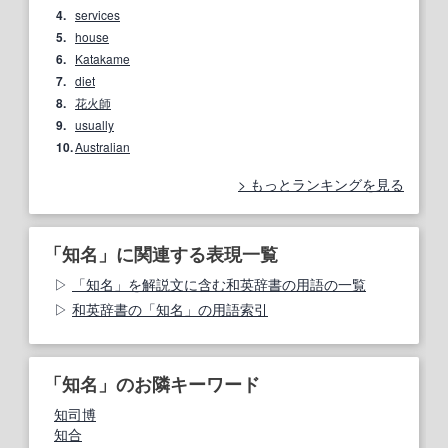
4.
services
5.
house
6.
Katakame
7.
diet
8.
花火師
9.
usually
10.
Australian
もっとランキングを見る
「知名」に関連する表現一覧
「知名」を解説文に含む和英辞書の用語の一覧
和英辞書の「知名」の用語索引
「知名」のお隣キーワード
知司博
知合