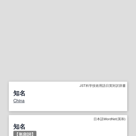
JST科学技術用語日英対訳辞書
知名
China
日本語WordNet(英和)
知名
【
形容詞
】