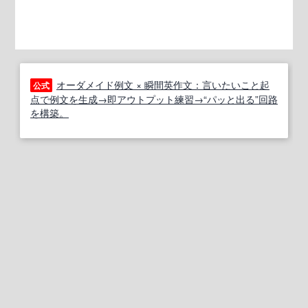
オーダメイド例文 × 瞬間英作文：言いたいこと起
公式
点で例文を生成→即アウトプット練習→“パッと出る”回路
を構築。