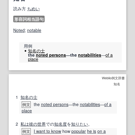
読み方
ちめい
形容詞相当語句
Noted
;
notable
用例
知名の士
the
noted persons
―the
notabilities
―
of a
place
Weblio例文辞書
知名
1
知名の士
the
noted persons
―the
notabilities
―
of a
例文
place
2
私は
彼の世
界
での
知名度
を
知りたい
。
I want to know
how
popular
he is
on a
例文