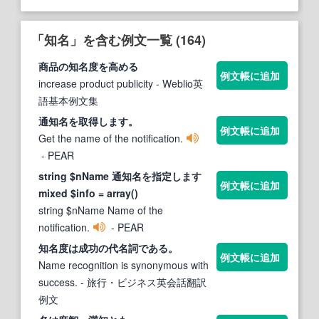
「知名」を含む例文一覧 (164)
商品の
知名
度を高める
例文帳に追加
increase product publicity
- Weblio英
語基本例文集
通
知名
を取得します。
例文帳に追加
Get the name of the notification.
- PEAR
string $nName 通
知名
を指定します
例文帳に追加
mixed $info = array()
string $nName Name of the
notification.
- PEAR
知名
度は成功の代名詞である。
例文帳に追加
Name recognition is synonymous with
success.
- 旅行・ビジネス英会話翻訳
例文