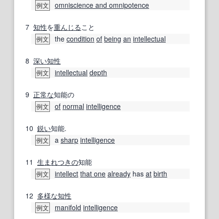
omniscience and omnipotence
例文
7
知性
を
重んじる
こと
the
condition
of
being
an
intellectual
例文
8
深い
知性
intellectual
depth
例文
9
正常な
知能の
of
normal
intelligence
例文
10
鋭い
知能.
a
sharp
intelligence
例文
11
生まれつきの
知能
intellect
that one
already
has
at
birth
例文
12
多様な
知性
manifold
intelligence
例文