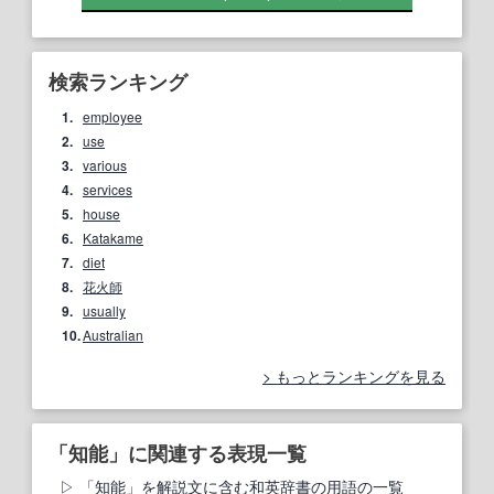
検索ランキング
1.
employee
2.
use
3.
various
4.
services
5.
house
6.
Katakame
7.
diet
8.
花火師
9.
usually
10.
Australian
もっとランキングを見る
「知能」に関連する表現一覧
「知能」を解説文に含む和英辞書の用語の一覧