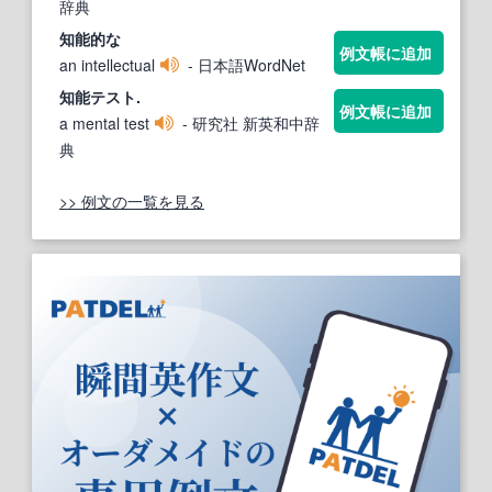
辞典
知能
的な
例文帳に追加
an intellectual
- 日本語WordNet
知能
テスト.
例文帳に追加
a mental test
- 研究社 新英和中辞
典
>> 例文の一覧を見る