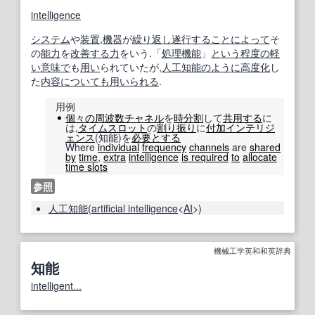
intelligence
システム
や
装置
,
機器
が
繰り返し
遂行する
ことに
よって
そ
の
能力
を
改善する
力
をいう.「
処理機能
」
という
程度の
軽
い
意味で
も
用い
られていたが,
人工知能
のように
高度化
し
た
内容
についても
用いられる
.
用例
個々の
周波数チャネル
を
時分割
して
共用する
に
は,
タイムスロット
の
割り振り
に
付加
インテリジ
ェンス
(知能)を
必要とする
Where
individual
frequency
channels
are
shared
by
time
,
extra
intelligence
is required
to
allocate
time slots
参照
人工知能
(
artificial intelligence
<
AI
>)
機械工学英和和英辞典
知能
intelligent...