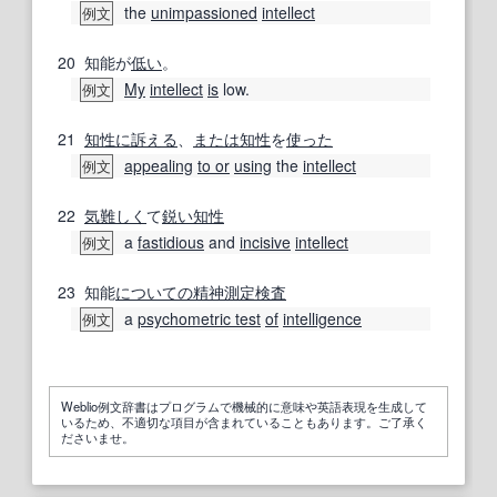
the
unimpassioned
intellect
例文
20
知能が
低い
。
My
intellect
is
low.
例文
21
知性に訴える
、
または
知性
を
使った
appealing
to or
using
the
intellect
例文
22
気難しく
て
鋭い
知性
a
fastidious
and
incisive
intellect
例文
23
知能
についての
精神測定検査
a
psychometric test
of
intelligence
例文
Weblio例文辞書はプログラムで機械的に意味や英語表現を生成して
いるため、不適切な項目が含まれていることもあります。ご了承く
ださいませ。