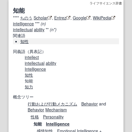
ライフサイエンス辞書
知能
****
ちのう
Scholar
,
Entrez
,
Google
,
WikiPedia
intelligence
***
(n)
intellectual
ability
**
(n*)
関連語
知性
同義語（異表記）
intellect
intellectual
ability
Intelligence
知性
知能
知力
概念ツリー
行動
および
行動
メカニズム
Behavior
and
Behavior
Mechanism
性格
Personality
知能
Intelligence
感情
知性
Emotional Intelligence
+