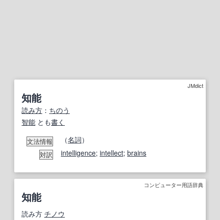
JMdict
知能
読み方
：
ちのう
智能
とも
書く
（
名詞
）
文法情報
intelligence
;
intellect
;
brains
対訳
コンピューター用語辞典
知能
読み方
チノウ