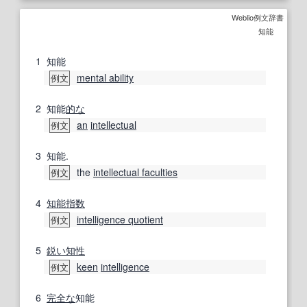
Weblio例文辞書
知能
1
知能
mental ability
例文
2
知能
的な
an
intellectual
例文
3
知能.
the
intellectual faculties
例文
4
知能指数
intelligence quotient
例文
5
鋭い
知性
keen
intelligence
例文
6
完全な
知能