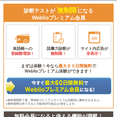
無制限
診断テストが
になる
Weblioプレミアム会員
単語帳への
語彙力診断が
サイト内広告が
登録数増加！
無制限！
非表示！
まずは体験！今なら
最大６０日間無料
で
Weblioプレミアム体験ができます！
※無料期間終了後、Weblioプレミアムサービスは自動的に解約されません。
※無料期間が終了すると月額330円(税込)が発生します。
無料会員になると使える機能が満載！