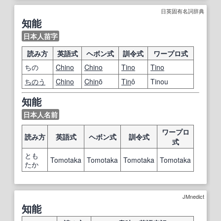
日英固有名詞辞典
知能
日本人苗字
読み方
英語式
ヘボン式
訓令式
ワープロ式
ちの
Chino
Chino
Tino
Tino
ちのう
Chino
Chin
ō
Tin
ô
Tinou
知能
日本人名前
ワープロ
読み方
英語式
ヘボン式
訓令式
式
とも
Tomotaka
Tomotaka
Tomotaka
Tomotaka
たか
JMnedict
知能