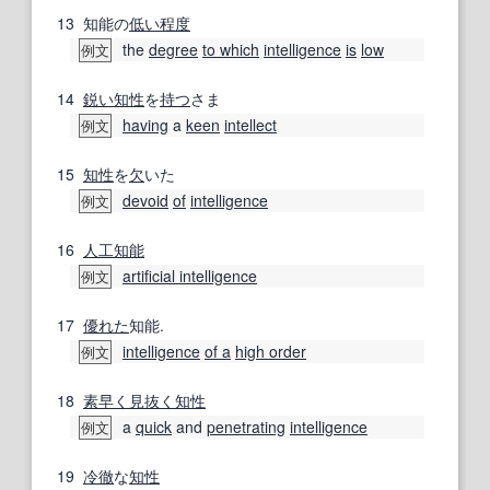
13
知能の
低い
程度
the
degree
to which
intelligence
is
low
例文
14
鋭い
知性
を
持つ
さま
having
a
keen
intellect
例文
15
知性
を
欠
いた
devoid
of
intelligence
例文
16
人工知能
artificial intelligence
例文
17
優れた
知能.
intelligence
of a
high order
例文
18
素早く
見抜く
知性
a
quick
and
penetrating
intelligence
例文
19
冷徹
な
知性