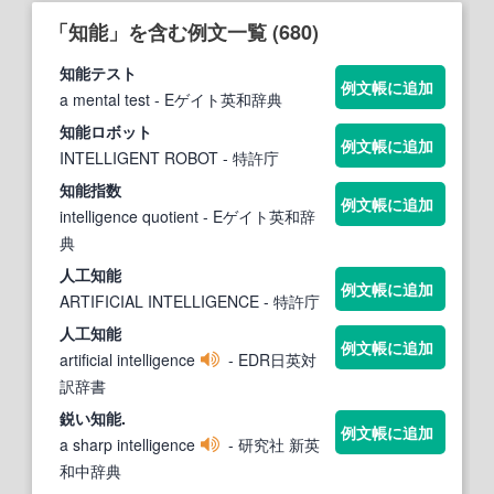
「知能」を含む例文一覧 (680)
知能
テスト
例文帳に追加
a mental test
- Eゲイト英和辞典
知能
ロボット
例文帳に追加
INTELLIGENT ROBOT
- 特許庁
知能
指数
例文帳に追加
intelligence quotient
- Eゲイト英和辞
典
人工
知能
例文帳に追加
ARTIFICIAL INTELLIGENCE
- 特許庁
人工
知能
例文帳に追加
artificial intelligence
- EDR日英対
訳辞書
鋭い
知能
.
例文帳に追加
a sharp intelligence
- 研究社 新英
和中辞典