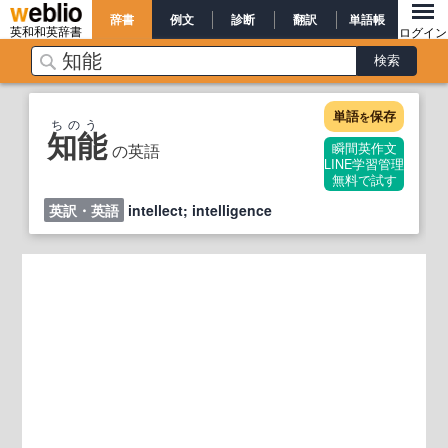
辞書
例文
診断
翻訳
単語帳
英和和英辞書
ログイン
単語
保存
を
ちのう
知能
の英語
瞬間英作文
LINE学習管理
無料で試す
英訳・英語
intellect; intelligence