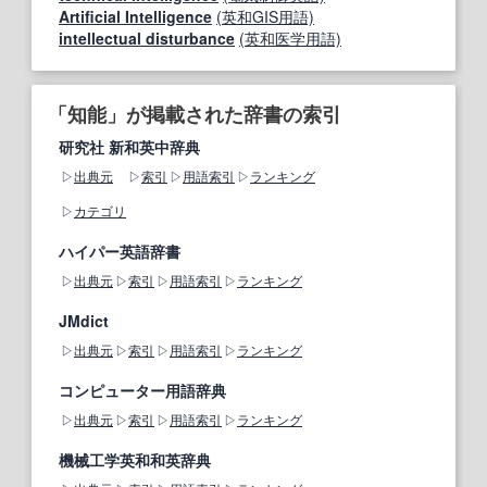
Artificial Intelligence
(英和GIS用語)
intellectual disturbance
(英和医学用語)
「知能」が掲載された辞書の索引
研究社 新和英中辞典
出典元
索引
用語索引
ランキング
カテゴリ
ハイパー英語辞書
出典元
索引
用語索引
ランキング
JMdict
出典元
索引
用語索引
ランキング
コンピューター用語辞典
出典元
索引
用語索引
ランキング
機械工学英和和英辞典