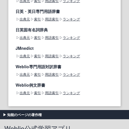
出典元
索引
用語索引
ランキング
日英・英日専門用語辞書
出典元
索引
用語索引
ランキング
日英固有名詞辞典
出典元
索引
用語索引
ランキング
JMnedict
出典元
索引
用語索引
ランキング
Weblio専門用語対訳辞書
出典元
索引
用語索引
ランキング
Weblio例文辞書
出典元
索引
用語索引
ランキング
知能のページの著作権
Weblio公式学習アプリ