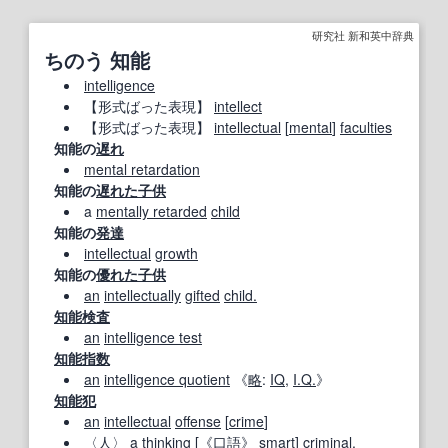
研究社 新和英中辞典
ちのう 知能
intelligence
【形式ばった表現】
intellect
【形式ばった表現】
intellectual
[
mental
]
faculties
知能の
遅れ
mental retardation
知能の
遅れた
子供
a
mentally retarded
child
知能の
発達
intellectual
growth
知能の
優れた
子供
an
intellectually
gifted
child.
知能検査
an
intelligence test
知能指数
an
intelligence quotient
《
略
:
IQ
,
I.Q.
》
知能犯
an
intellectual
offense
[
crime
]
〈
人
〉 a
thinking
[《
口語
》
smart
] criminal.