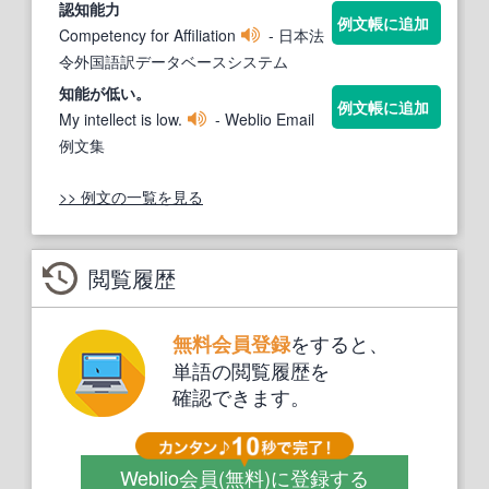
認
知能
力
例文帳に追加
Competency for Affiliation
- 日本法
令外国語訳データベースシステム
知能
が低い。
例文帳に追加
My intellect is low.
- Weblio Email
例文集
>> 例文の一覧を見る
閲覧履歴
をすると、
無料会員登録
単語の閲覧履歴を
確認できます。
Weblio会員
(無料)
に登録する