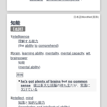
日本語WordNet(英和)
知能
【
名詞
】
1
intelligence
理解する
能力
(the
ability
to
comprehend
)
2
brain
,
learning ability
,
mentality
,
mental capacity
,
wit
,
brainpower
知能
(
mental ability
)
用例
he's
got
plenty of
brains
but
no
common
彼は
多大な
頭脳
の
持ち主
だが、
常識
に
sense
欠けている
3
intellect
,
mind
知識
と
知的な
能力
(
knowledge
and
intellectual
ability
)