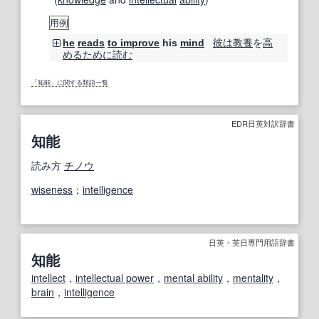
用例
彼は
教養
を
高
he
reads
to improve
his
mind
める
ために
読む
「知能」に関する類語一覧
EDR日英対訳辞書
知能
読み方
チノウ
wiseness
；
intelligence
日英・英日専門用語辞書
知能
intellect
，
intellectual power
，
mental ability
，
mentality
，
brain
，
intelligence