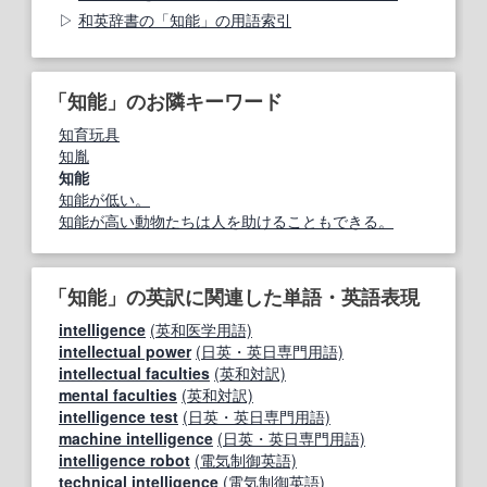
和英辞書の「知能」の用語索引
「知能」のお隣キーワード
知育玩具
知胤
知能
知能が低い。
知能が高い動物たちは人を助けることもできる。
「知能」の英訳に関連した単語・英語表現
intelligence
(英和医学用語)
intellectual power
(日英・英日専門用語)
intellectual faculties
(英和対訳)
mental faculties
(英和対訳)
intelligence test
(日英・英日専門用語)
machine intelligence
(日英・英日専門用語)
intelligence robot
(電気制御英語)
technical intelligence
(電気制御英語)