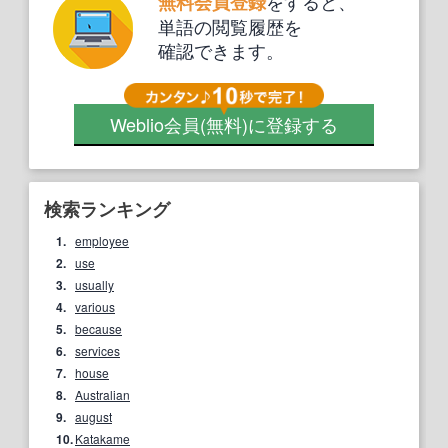
をすると、
無料会員登録
単語の閲覧履歴を
確認できます。
Weblio会員
(無料)
に登録する
検索ランキング
1.
employee
2.
use
3.
usually
4.
various
5.
because
6.
services
7.
house
8.
Australian
9.
august
10.
Katakame