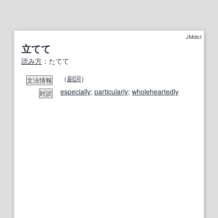
JMdict
立てて
読み方
：たてて
（
副詞
）
文法情報
especially
;
particularly
;
wholeheartedly
対訳