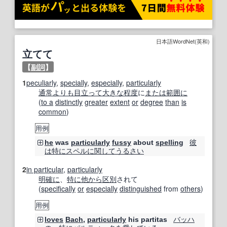
日本語WordNet(英和)
立てて
【
副詞
】
1
peculiarly
,
specially
,
especially
,
particularly
通常
よりも
目立って
大きな
程度
に
または
範囲に
(
to a
distinctly
greater
extent
or
degree
than
is
common
)
用例
彼
he
was
particularly
fussy
about
spelling
は
特に
スペル
に関して
うるさい
2
in particular
,
particularly
明確に
、
特に
他から
区別
されて
(
specifically
or
especially
distinguished
from
others
)
用例
バッハ
loves
Bach
,
particularly
his partitas