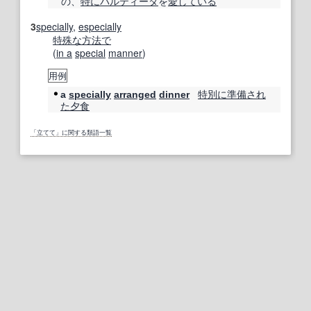
の、
特に
パルティータ
を
愛している
3
specially
,
especially
特殊な
方法で
(
in a
special
manner
)
用例
特別に
準備され
a
specially
arranged
dinner
た
夕食
「立てて」に関する類語一覧