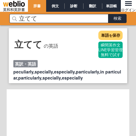
辞書
例文
診断
翻訳
単語帳
英和和英辞書
ログイン
単語
保存
を
立てて
の英語
瞬間英作文
LINE学習管理
無料で試す
英訳・英語
peculiarly,specially,especially,particularly,in particul
ar,particularly,specially,especially