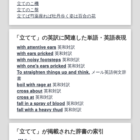
立てのこ機
立てのこ盤
立てば芍薬座れば牡丹歩く姿は百合の花
「立てて」の英訳に関連した単語・英語表現
with attentive ears
英和対訳
with ears pricked
英和対訳
with noisy footsteps
英和対訳
with one's ears pricked
英和対訳
To straighten things up and think.
メール英語例文辞
書
boil with rage at
英和対訳
cross about
英和対訳
cross at
英和対訳
fall in a spray of blood
英和対訳
fall with a heavy thud
英和対訳
「立てて」が掲載された辞書の索引