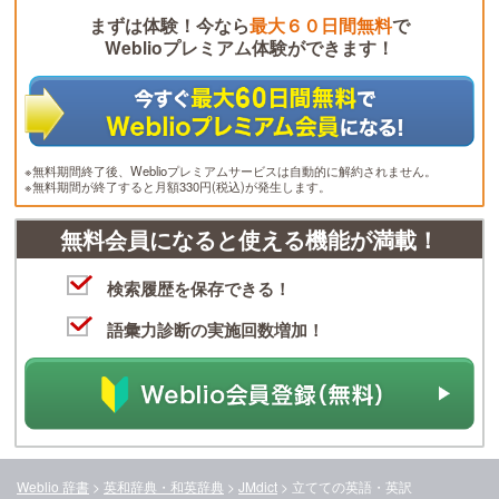
まずは体験！今なら
最大６０日間無料
で
Weblioプレミアム体験ができます！
※無料期間終了後、Weblioプレミアムサービスは自動的に解約されません。
※無料期間が終了すると月額330円(税込)が発生します。
無料会員になると使える機能が満載！
検索履歴を保存できる！
語彙力診断の実施回数増加！
Weblio 辞書
>
英和辞典・和英辞典
>
JMdict
>
立てて
の英語・英訳