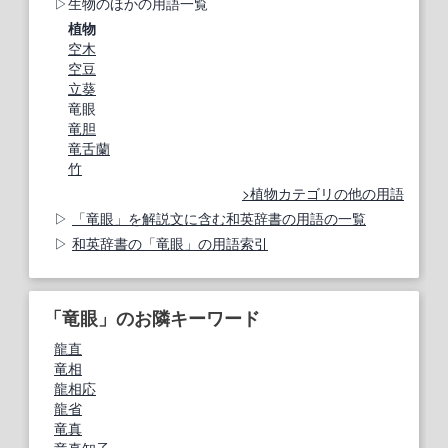
生物のほかの用語一覧
植物
空木
空豆
立葵
竜眼
竜胆
竜舌蘭
竹
植物カテゴリの他の用語
「竜眼」を解説文に含む和英辞書の用語の一覧
和英辞書の「竜眼」の用語索引
「竜眼」のお隣キーワード
龍直
竜相
龍相応
龍省
竜真