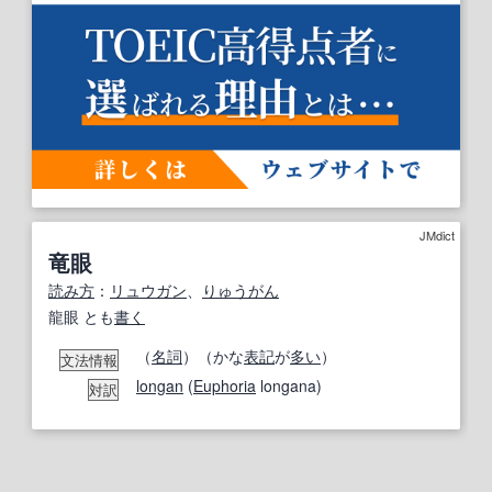
JMdict
竜眼
読み方
：
リュウガン
、
りゅうがん
龍眼 とも
書く
（
名詞
）（かな
表記
が
多い
）
文法情報
longan
(
Euphoria
longana)
対訳