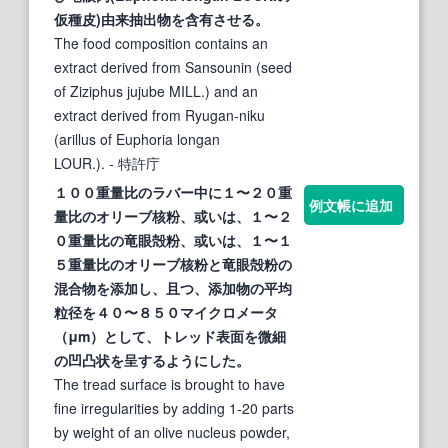
仮種皮)由来抽出物を含有させる。
The food composition contains an
extract derived from Sansounin (seed
of Ziziphus jujube MILL.) and an
extract derived from Ryugan-niku
(arillus of Euphoria longan
LOUR.).
- 特許庁
１００重量比のラバー中に１〜２０重
例文帳に追加
量比のオリーブ核粉、或いは、１〜２
０重量比の
竜眼
殻粉、或いは、１〜１
５重量比のオリーブ核粉と
竜眼
殻粉の
混合物を添加し、且つ、添加物の平均
粒径を４０〜８５０マイクロメータ
（μm）として、トレッド表面を微細
の凹凸状を呈するようにした。
The tread surface is brought to have
fine irregularities by adding 1-20 parts
by weight of an olive nucleus powder,