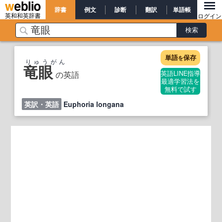
辞書
例文
診断
翻訳
単語帳
英和和英辞書
ログイン
単語
保存
を
りゅうがん
竜眼
の英語
英語LINE指導
最適学習法を
無料で試す
英訳・英語
Euphoria longana