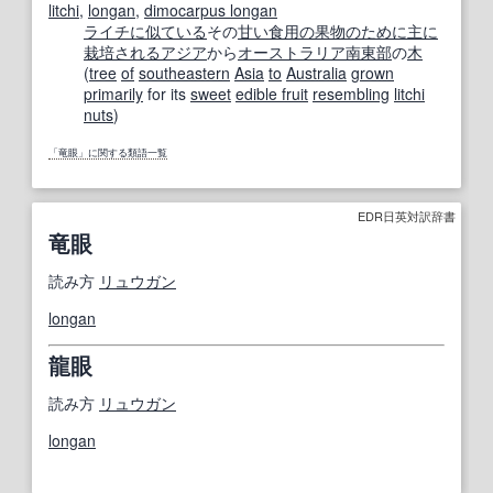
litchi
,
longan
,
dimocarpus longan
ライチ
に似ている
その
甘い
食用の
果物
のために
主に
栽培
される
アジア
から
オーストラリア
南東部
の
木
(
tree
of
southeastern
Asia
to
Australia
grown
primarily
for its
sweet
edible fruit
resembling
litchi
nuts
)
「竜眼」に関する類語一覧
EDR日英対訳辞書
竜眼
読み方
リュウガン
longan
龍眼
読み方
リュウガン
longan