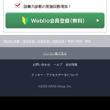
語彙力診断の実施回数増加！
Weblio 辞書
>
英和辞典・和英辞典
>
和英辞典
>
竜眼
の英語・英訳
パソコン版で見る
お問い合わせ
ヘルプ
会社情報
クッキー・アクセスデータについて
©2026 GRAS Group, Inc.