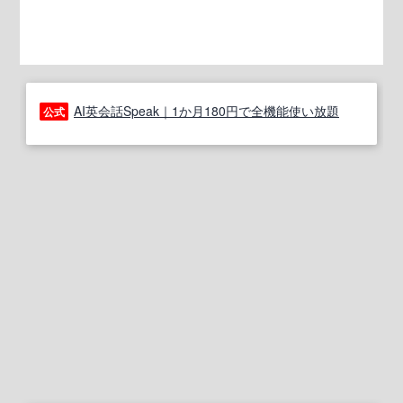
AI英会話Speak｜1か月180円で全機能使い放題
公式