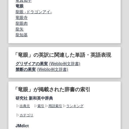
竜真知子
竜眼
龍眼 -ドラゴンアイ-
竜眼寺
龍眼肉
龍矢
龍知基
「竜眼」の英訳に関連した単語・英語表現
グリザイアの果実
(Weblio例文辞書)
禁断の果実
(Weblio例文辞書)
「竜眼」が掲載された辞書の索引
研究社 新和英中辞典
出典元
索引
用語索引
ランキング
カテゴリ
JMdict