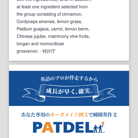
at least one ingredient selected from
the group consisting of cinnamon,
Cordyceps sinensis, lemon grass,
Psidium guajava, carrot, lemon berm,
Chinese jujube, matrimony vine fruits,
longan and momordicae
grosvenori.
- 特許庁