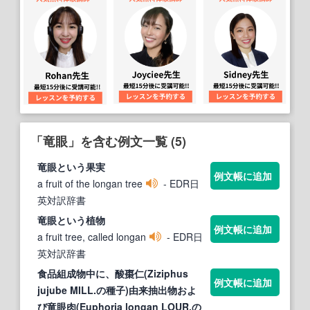
「竜眼」を含む例文一覧 (5)
竜眼
という果実
例文帳に追加
a fruit of the longan tree
- EDR日
英対訳辞書
竜眼
という植物
例文帳に追加
a fruit tree, called longan
- EDR日
英対訳辞書
食品組成物中に、酸棗仁(Ziziphus
例文帳に追加
jujube MILL.の種子)由来抽出物およ
び
竜眼
肉(Euphoria longan LOUR.の