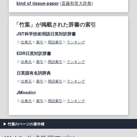
kind of tissue-paper
(斎藤和英大辞典)
「竹葉」が掲載された辞書の索引
JST科学技術用語日英対訳辞書
出典元
索引
用語索引
ランキング
EDR日英対訳辞書
出典元
索引
用語索引
ランキング
日英固有名詞辞典
出典元
索引
用語索引
ランキング
JMnedict
出典元
索引
用語索引
ランキング
竹葉のページの著作権