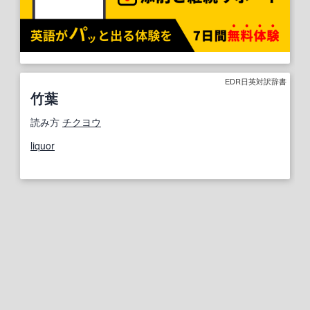
EDR日英対訳辞書
竹葉
読み方
チクヨウ
liquor