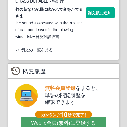
GRASS DURABLE
- 特許庁
竹
の
葉
などが風に吹かれて音をたてる
例文帳に追加
さま
the sound associated with the rustling
of bamboo leaves in the blowing
wind
- EDR日英対訳辞書
>> 例文の一覧を見る
閲覧履歴
をすると、
無料会員登録
単語の閲覧履歴を
確認できます。
Weblio会員
(無料)
に登録する