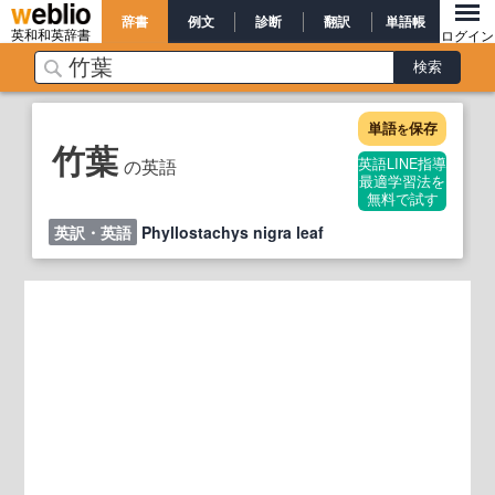
辞書
例文
診断
翻訳
単語帳
英和和英辞書
ログイン
単語
保存
を
竹葉
の英語
英語LINE指導
最適学習法を
無料で試す
英訳・英語
Phyllostachys nigra leaf