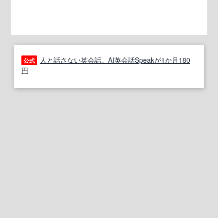
人と話さない英会話。AI英会話Speakが1か月180
公式
円