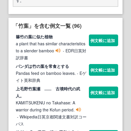
す。
「竹葉」を含む例文一覧 (96)
篠
竹
の
葉
に似た植物
例文帳に追加
a plant that has similar characteristics
to a slender bamboo
- EDR日英対
訳辞書
パンダは
竹
の
葉
を常食とする
例文帳に追加
Pandas feed on bamboo leaves.
- Eゲ
イト英和辞典
上毛野
竹葉
瀬 ...... 古墳時代の武
例文帳に追加
人。
KAMITSUKENU no Takahase: A
warrior during the Kofun period.
- Wikipedia日英京都関連文書対訳コー
パス