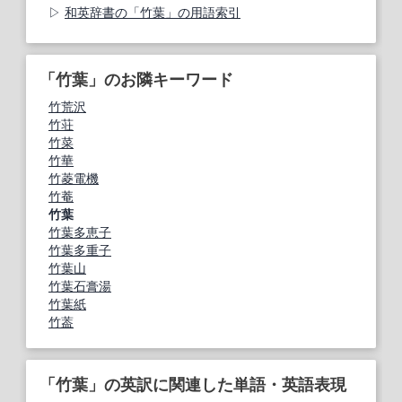
和英辞書の「竹葉」の用語索引
「竹葉」のお隣キーワード
竹荒沢
竹荘
竹菜
竹華
竹菱電機
竹菴
竹葉
竹葉多恵子
竹葉多重子
竹葉山
竹葉石膏湯
竹葉紙
竹葢
「竹葉」の英訳に関連した単語・英語表現