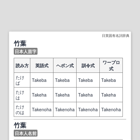
日英固有名詞辞典
竹葉
日本人苗字
ワープロ
読み方
英語式
ヘボン式
訓令式
式
たけ
Takeba
Takeba
Takeba
Takeba
ば
たけ
Takeha
Takeha
Takeha
Takeha
は
たけ
Takenoha
Takenoha
Takenoha
Takenoha
のは
竹葉
日本人名前