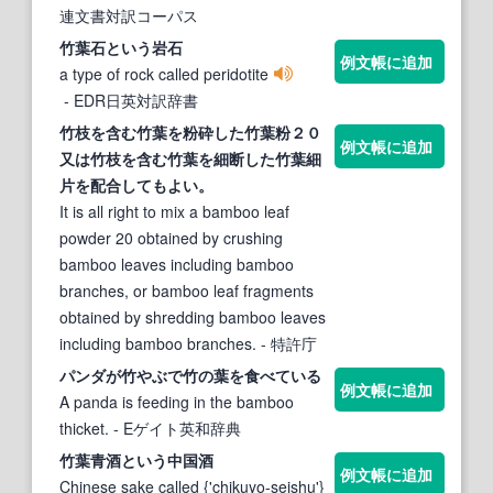
連文書対訳コーパス
竹葉
石という岩石
例文帳に追加
a type of rock called peridotite
- EDR日英対訳辞書
竹
枝を含む
竹葉
を粉砕した
竹葉
粉２０
例文帳に追加
又は
竹
枝を含む
竹葉
を細断した
竹葉
細
片を配合してもよい。
It is all right to mix a bamboo leaf
powder 20 obtained by crushing
bamboo leaves including bamboo
branches, or bamboo leaf fragments
obtained by shredding bamboo leaves
including bamboo branches.
- 特許庁
パンダが
竹
やぶで
竹
の
葉
を食べている
例文帳に追加
A panda is feeding in the bamboo
thicket.
- Eゲイト英和辞典
竹葉
青酒という中国酒
例文帳に追加
Chinese sake called {'chikuyo-seishu'}