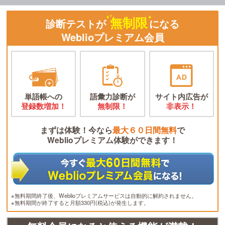
無制限
診断テストが
になる
Weblioプレミアム会員
単語帳への
語彙力診断が
サイト内広告が
登録数増加！
無制限！
非表示！
まずは体験！今なら
最大６０日間無料
で
Weblioプレミアム体験ができます！
※無料期間終了後、Weblioプレミアムサービスは自動的に解約されません。
※無料期間が終了すると月額330円(税込)が発生します。