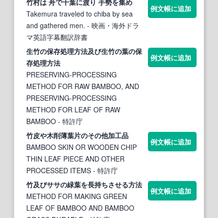
竹
村は 舟で千
葉
に渡り 手勢を集め
例文帳に追加
Takemura traveled to chiba by sea
and gathered men.
- 映画・海外ドラ
マ英語字幕翻訳辞書
生
竹
の保存処理方法及び生
竹
の
葉
の保
例文帳に追加
存処理方法
PRESERVING-PROCESSING
METHOD FOR RAW BAMBOO, AND
PRESERVING-PROCESSING
METHOD FOR LEAF OF RAW
BAMBOO
- 特許庁
竹
皮や木削薄
葉
片のその他加工品
例文帳に追加
BAMBOO SKIN OR WOODEN CHIP
THIN LEAF PIECE AND OTHER
PROCESSED ITEMS
- 特許庁
竹
及びササの緑
葉
を長持ちさせる方法
例文帳に追加
METHOD FOR MAKING GREEN
LEAF OF BAMBOO AND BAMBOO