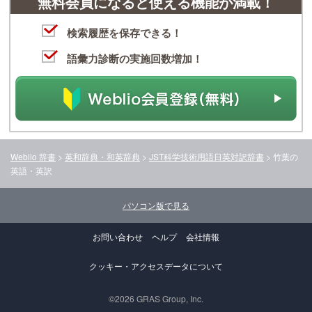
無料会員になると使える機能が満載！
検索履歴を保存できる！
語彙力診断の実施回数増加！
Weblio 辞書
>
英和辞典・和英辞典
>
JST科学技術用語日英対訳辞書
>
竹葉
の
英語・英訳
パソコン版で見る
お問い合わせ
ヘルプ
会社情報
クッキー・アクセスデータについて
©2026 GRAS Group, Inc.