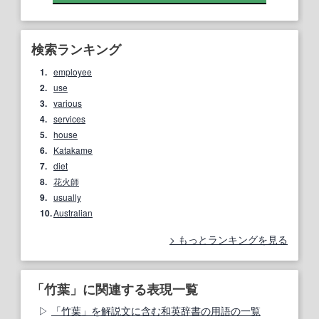
検索ランキング
1.
employee
2.
use
3.
various
4.
services
5.
house
6.
Katakame
7.
diet
8.
花火師
9.
usually
10.
Australian
もっとランキングを見る
「竹葉」に関連する表現一覧
「竹葉」を解説文に含む和英辞書の用語の一覧