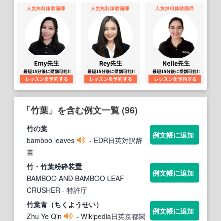
「竹葉」を含む例文一覧 (96)
竹
の
葉
例文帳に追加
bamboo leaves
- EDR日英対訳辞
書
竹
・
竹葉
粉砕装置
例文帳に追加
BAMBOO AND BAMBOO LEAF
CRUSHER
- 特許庁
竹葉
青（ちくようせい）
例文帳に追加
Zhu Ye Qin
- Wikipedia日英京都関