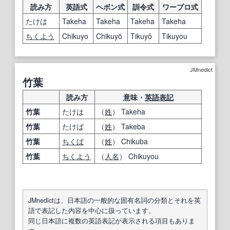
読み方
英語式
ヘボン式
訓令式
ワープロ式
たけは
Takeha
Takeha
Takeha
Takeha
ちくよう
Chikuyo
Chikuyō
Tikuyô
Tikuyou
JMnedict
竹葉
読み方
意味・
英語表記
竹葉
たけは
（
姓
） Takeha
竹葉
たけば
（
姓
） Takeba
竹葉
ちくば
（
姓
） Chikuba
竹葉
ちくよう
（
人名
） Chikuyou
JMnedictは、日本語の一般的な固有名詞の分類とそれを英
語で表記した内容を中心に扱っています。
同じ日本語に複数の英語表記が表示される項目もありま