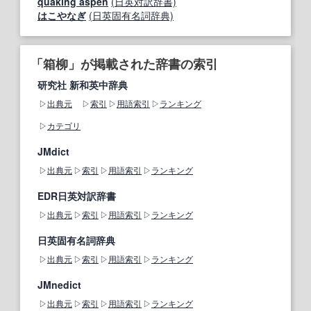
quaking aspen
(日英対訳辞書)
はこやなぎ
(日英固有名詞辞典)
「箱柳」が掲載された辞書の索引
研究社 新和英中辞典
出典元
索引
用語索引
ランキング
カテゴリ
JMdict
出典元
索引
用語索引
ランキング
EDR日英対訳辞書
出典元
索引
用語索引
ランキング
日英固有名詞辞典
出典元
索引
用語索引
ランキング
JMnedict
出典元
索引
用語索引
ランキング