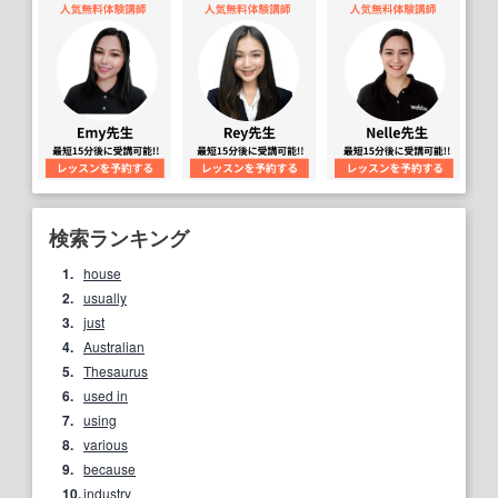
検索ランキング
1.
house
2.
usually
3.
just
4.
Australian
5.
Thesaurus
6.
used in
7.
using
8.
various
9.
because
10.
industry