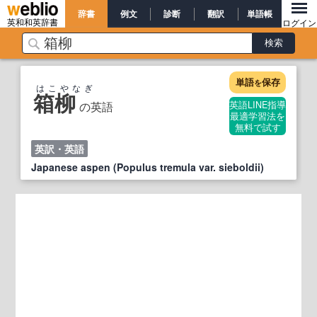
辞書
例文
診断
翻訳
単語帳
英和和英辞書
ログイン
単語
保存
を
はこやなぎ
箱柳
の英語
英語LINE指導
最適学習法を
無料で試す
英訳・英語
Japanese aspen (Populus tremula var. sieboldii)