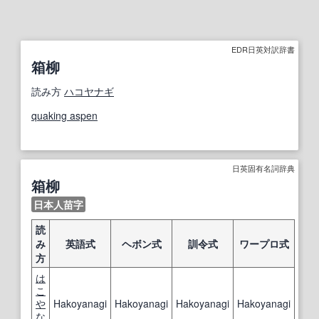
EDR日英対訳辞書
箱柳
読み方
ハコヤナギ
quaking aspen
日英固有名詞辞典
箱柳
日本人苗字
読
み
英語式
ヘボン式
訓令式
ワープロ式
方
は
こ
や
Hakoyanagi
Hakoyanagi
Hakoyanagi
Hakoyanagi
な