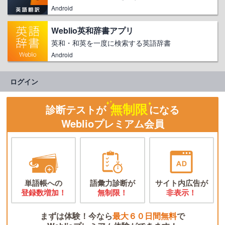
Android
Weblio英和辞書アプリ
英和・和英を一度に検索する英語辞書
Android
ログイン
無制限
診断テストが
になる
Weblioプレミアム会員
単語帳への
語彙力診断が
サイト内広告が
登録数増加！
無制限！
非表示！
まずは体験！今なら
最大６０日間無料
で