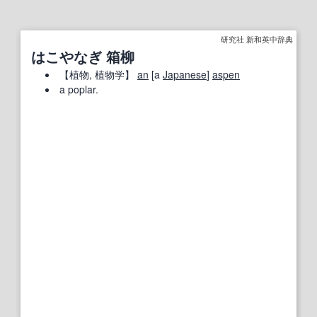
研究社 新和英中辞典
はこやなぎ 箱柳
【
植物
, 植物学】
an
[a
Japanese
]
aspen
a poplar.