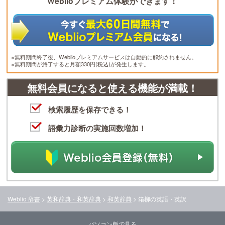
Weblioプレミアム体験ができます！
※無料期間終了後、Weblioプレミアムサービスは自動的に解約されません。
※無料期間が終了すると月額330円(税込)が発生します。
無料会員になると使える機能が満載！
検索履歴を保存できる！
語彙力診断の実施回数増加！
Weblio 辞書
>
英和辞典・和英辞典
>
和英辞典
>
箱柳
の英語・英訳
パソコン版で見る