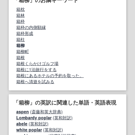
箱枕
箱林
箱枠
箱枠の内側額縁
箱枠形成
箱柱
箱柳
箱柳町
箱根
箱根くらかけゴルフ場
箱根に1泊旅行をする
箱根にあるホテルの予約を取った。
箱根へ清遊を試みる
「箱柳」の英訳に関連した単語・英語表現
aspen
(斎藤和英大辞典)
Lombardy poplar
(英和対訳)
abele
(英和対訳)
white poplar
(英和対訳)