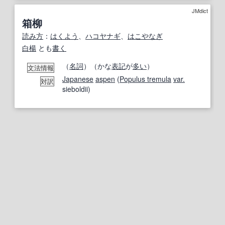
JMdict
箱柳
読み方
：
はくよう
、
ハコヤナギ
、
はこやなぎ
白楊
とも
書く
（
名詞
）（かな
表記
が
多い
）
文法情報
Japanese
aspen
(
Populus tremula
var.
対訳
sieboldii)