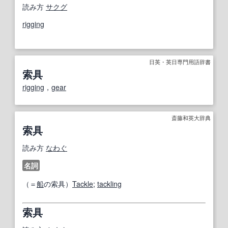
読み方
サクグ
rigging
日英・英日専門用語辞書
索具
rigging
，
gear
斎藤和英大辞典
索具
読み方
なわぐ
名詞
（＝
船
の索具）
Tackle
;
tackling
索具