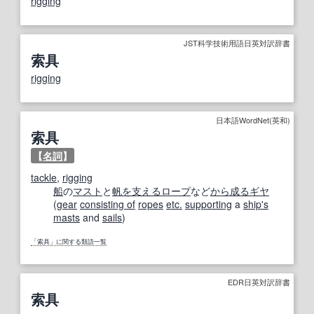
rigging
JST科学技術用語日英対訳辞書
索具
rigging
日本語WordNet(英和)
索具
【
名詞
】
tackle
,
rigging
船
の
マスト
と
帆
を支える
ロープ
など
から成る
ギヤ
(
gear
consisting of
ropes
etc.
supporting
a
ship
's
masts
and
sails
)
「索具」に関する類語一覧
EDR日英対訳辞書
索具