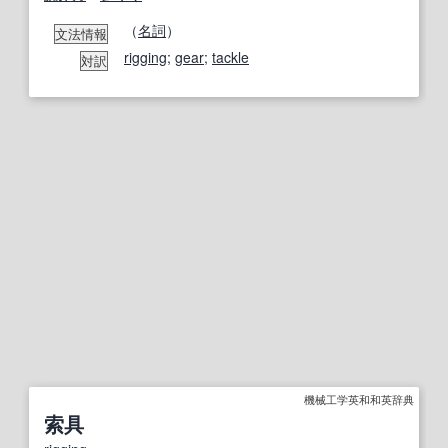
（
名詞
）
文法情報
rigging
;
gear
;
tackle
対訳
機械工学英和和英辞典
索具