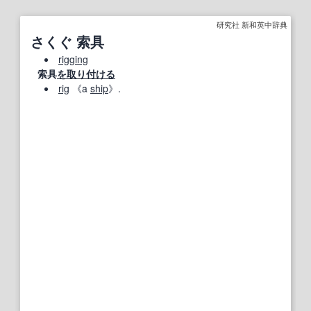
研究社 新和英中辞典
さくぐ 索具
rigging
索具
を取り付ける
rig
《a
ship
》.