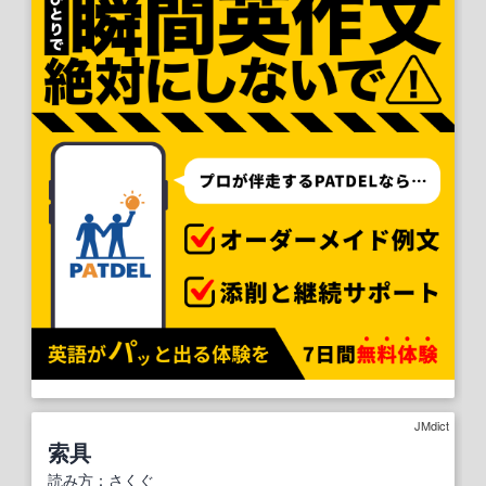
JMdict
索具
読み方
：
さくぐ