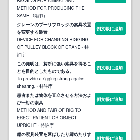
RIGGING FOR ANIMAL AND
METHOD FOR PRODUCING THE
SAME
- 特許庁
クレーンのプーリブロックの
索具
装置
例文帳に追加
を変更する装置
DEVICE FOR CHANGING RIGGING
OF PULLEY BLOCK OF CRANE
- 特
許庁
この発明は、剪断に強い
索具
を得るこ
例文帳に追加
とを目的としたものである。
To provide a rigging strong against
shearing.
- 特許庁
患者または物体を直立させる方法およ
例文帳に追加
び一対の
索具
METHOD AND PAIR OF RIG TO
ERECT PATIENT OR OBJECT
UPRIGHT
- 特許庁
船の
索具
装置を延ばしたり締めたりす
例文帳に追加