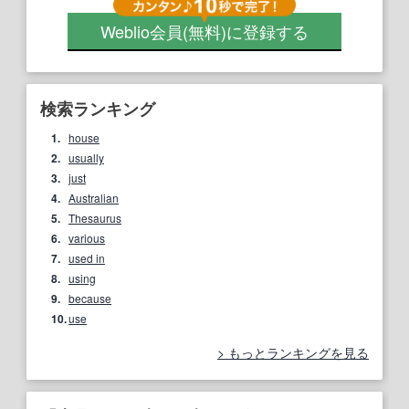
Weblio会員
(無料)
に登録する
検索ランキング
1.
house
2.
usually
3.
just
4.
Australian
5.
Thesaurus
6.
various
7.
used in
8.
using
9.
because
10.
use
もっとランキングを見る