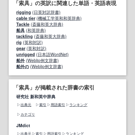
「索具」の英訳に関連した単語・英語表現
rigging
(日英対訳辞書)
cable tier
(機械工学英和和英辞典)
Tackle
(斎藤和英大辞典)
船具
(和英辞典)
tackling
(斎藤和英大辞典)
rig
(英和対訳)
gear
(英和対訳)
unrigged
(日本語WordNet)
船外
(Weblio例文辞書)
船外の
(Weblio例文辞書)
「索具」が掲載された辞書の索引
研究社 新和英中辞典
出典元
索引
用語索引
ランキング
カテゴリ
JMdict
出典元
索引
用語索引
ランキング