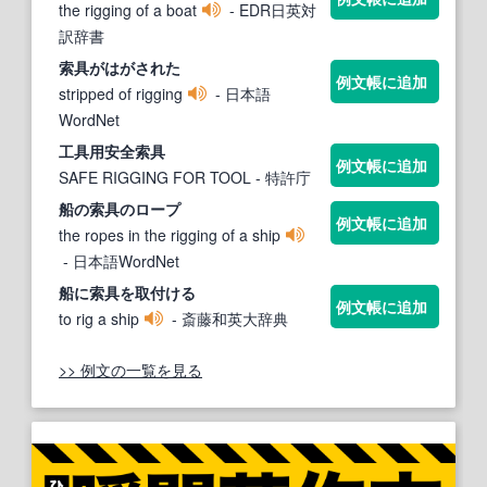
the rigging of a boat
- EDR日英対
訳辞書
索具
がはがされた
例文帳に追加
stripped of rigging
- 日本語
WordNet
工具用安全
索具
例文帳に追加
SAFE RIGGING FOR TOOL
- 特許庁
船の
索具
のロープ
例文帳に追加
the ropes in the rigging of a ship
- 日本語WordNet
船に
索具
を取付ける
例文帳に追加
to rig a ship
- 斎藤和英大辞典
>> 例文の一覧を見る