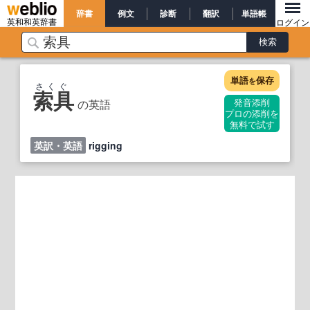
辞書
例文
診断
翻訳
単語帳
英和和英辞書
ログイン
単語
保存
を
さくぐ
索具
の英語
発音添削
プロの添削を
無料で試す
英訳・英語
rigging