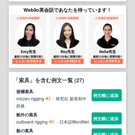
Weblio英会話であなたを待っています！
「索具」を含む例文一覧 (27)
後檣
索具
.
例文帳に追加
mizzen rigging
- 研究社 新英和中
辞典
船外の
索具
例文帳に追加
outboard rigging
- 日本語WordNet
船の
索具
例文帳に追加