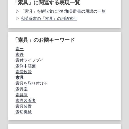
「索具」に関連する表現一覧
「索具」を解説文に含む和英辞書の用語の一覧
和英辞書の「索具」の用語索引
「索具」のお隣キーワード
索一
索丹
索付ライフブイ
索側中胚葉
索傍軟骨
索具
索具を取り付ける
索具室
索具庫
索具装着者
索具装置
索切機械