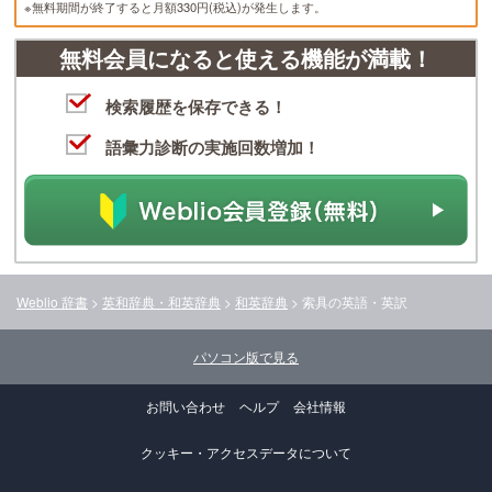
※無料期間が終了すると月額330円(税込)が発生します。
無料会員になると使える機能が満載！
検索履歴を保存できる！
語彙力診断の実施回数増加！
Weblio 辞書
>
英和辞典・和英辞典
>
和英辞典
>
索具
の英語・英訳
パソコン版で見る
お問い合わせ
ヘルプ
会社情報
クッキー・アクセスデータについて