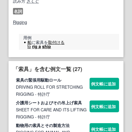
読み方
さくぐ
名詞
Rigging
用例
船
に索具を
取付ける
to
rig a
ship
「索具」を含む例文一覧 (27)
索具
の緊張用駆動ロール
例文帳に追加
DRIVING ROLL FOR STRETCHING
RIGGING
- 特許庁
介護用シートおよびその吊上げ
索具
例文帳に追加
SHEET FOR CARE AND ITS LIFTING
RIGGING
- 特許庁
動物用の
索具
とその製造方法
例文帳に追加