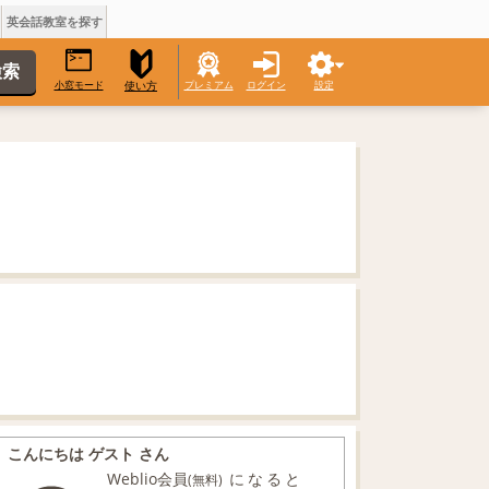
英会話教室を探す
小窓モード
プレミアム
ログイン
設定
使い方
こんにちは ゲスト さん
Weblio会員
になると
(無料)