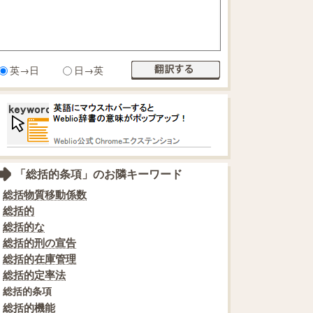
英→日
日→英
「総括的条項」のお隣キーワード
総括物質移動係数
総括的
総括的な
総括的刑の宣告
総括的在庫管理
総括的定率法
総括的条項
総括的機能