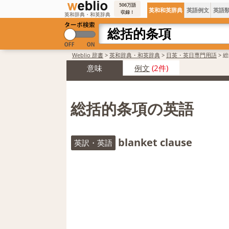
506万語
英和和英辞典
英語例文
英語
収録！
英和辞典・和英辞典
Weblio 辞書
>
英和辞典・和英辞典
>
日英・英日専門用語
>
総
意味
例文
(2件)
総括的条項の英語
blanket clause
英訳・英語