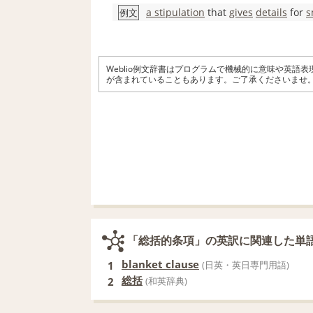
a stipulation
that
gives
details
for
s
例文
Weblio例文辞書はプログラムで機械的に意味や英語
が含まれていることもあります。ご了承くださいませ
「総括的条項」の英訳に関連した単
blanket clause
1
(日英・英日専門用語)
総括
2
(和英辞典)