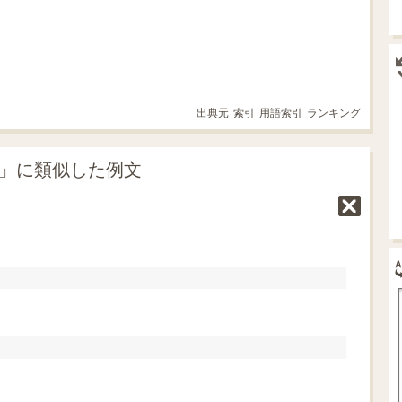
出典元
索引
用語索引
ランキング
項」に類似した例文