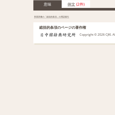
意味
例文
(2件)
和英辞書の「総括的条項」の用語索引
総括的条項のページの著作権
Copyright © 2026 CJKI. A