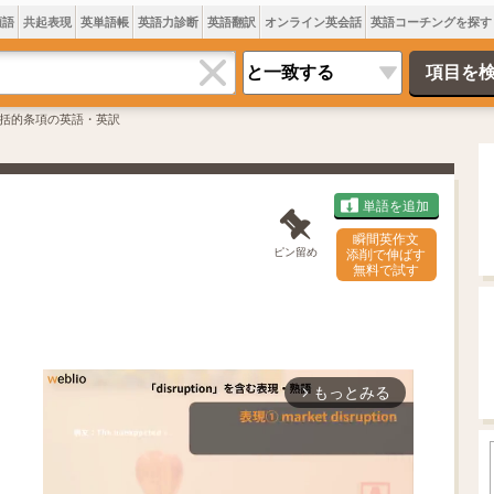
類語
共起表現
英単語帳
英語力診断
英語翻訳
オンライン英会話
英語コーチングを探す
括的条項の英語・英訳
単語を追加
瞬間英作文
ピン留め
添削で伸ばす
無料で試す
もっとみる
arrow_forward_ios