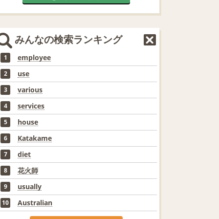
みんなの検索ランキング
employee
1
use
2
various
3
services
4
house
5
Katakame
6
diet
7
花火師
8
usually
9
Australian
10