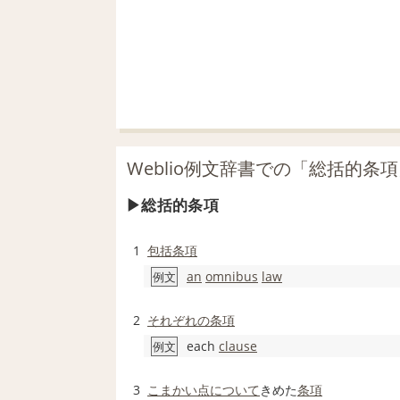
Weblio例文辞書での「総括的条
総括的条項
1
包括条項
an
omnibus
law
例文
2
それぞれの
条項
each
clause
例文
3
こまかい
点
について
きめた
条項