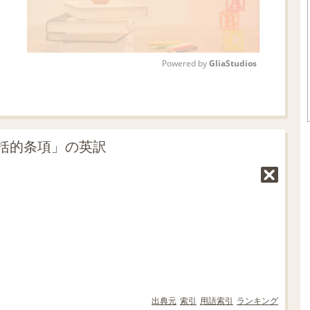
Powered by 
GliaStudios
M
u
t
括的条項」の英訳
e
出典元
索引
用語索引
ランキング