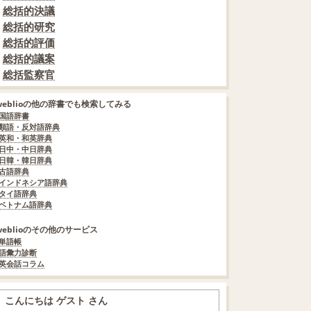
総括的決議
総括的研究
総括的評価
総括的議案
総括監察官
weblioの他の辞書でも検索してみる
国語辞書
類語・反対語辞典
英和・和英辞典
日中・中日辞典
日韓・韓日辞典
古語辞典
インドネシア語辞典
タイ語辞典
ベトナム語辞典
weblioのその他のサービス
単語帳
語彙力診断
英会話コラム
こんにちは ゲスト さん