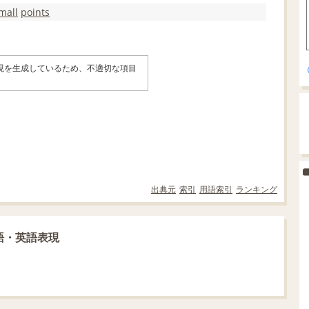
mall
points
表現を生成しているため、不適切な項目
。
出典元
索引
用語索引
ランキング
語・英語表現