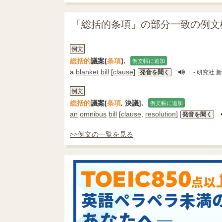
「総括的条項」の部分一致の例文
例文
総括
的
議案[
条項
].
例文帳に追加
a
blanket
bill
[
clause
]
発音を聞く
- 研究社 
例文
総括
的
議案[
条項
, 決議].
例文帳に追加
an
omnibus
bill
[
clause
,
resolution
]
発音を聞く
>>例文の一覧を見る