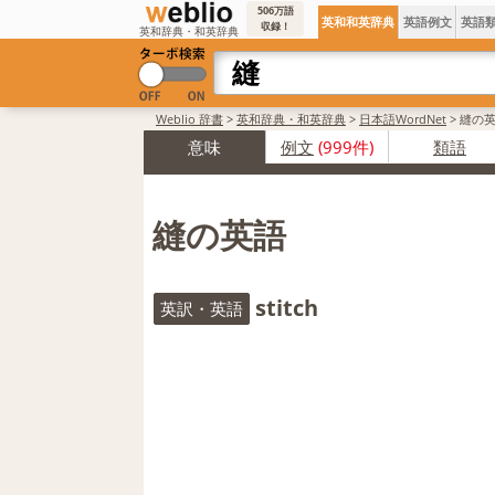
506万語
英和和英辞典
英語例文
英語
収録！
英和辞典・和英辞典
Weblio 辞書
>
英和辞典・和英辞典
>
日本語WordNet
>
縫の
意味
例文
(999件)
類語
縫の英語
stitch
英訳・英語