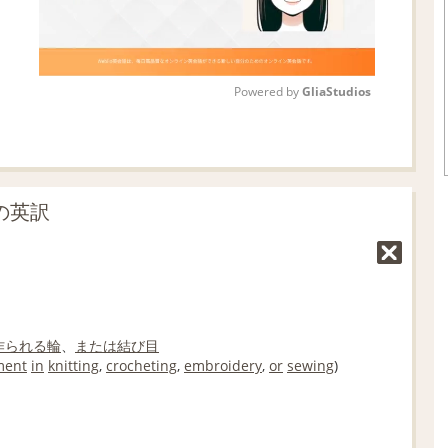
Powered by 
GliaStudios
M
u
t
」の英訳
e
作られる
輪
、
または
結び目
ment
in
knitting
,
crocheting
,
embroidery
,
or
sewing
)