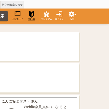
英会話教室を探す
小窓モード
プレミアム
ログイン
設定
使い方
こんにちは ゲスト さん
Weblio会員
になると
(無料)