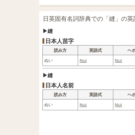
日英固有名詞辞典での「縫」の英
縫
日本人苗字
読み方
英語式
ヘ
ぬい
Nui
Nui
縫
日本人名前
読み方
英語式
ヘ
ぬい
Nui
Nui