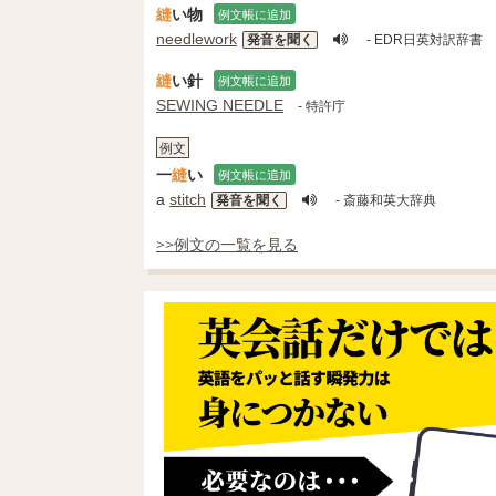
縫
い物
例文帳に追加
needlework
発音を聞く
- EDR日英対訳辞書
縫
い針
例文帳に追加
SEWING NEEDLE
- 特許庁
例文
一
縫
い
例文帳に追加
a
stitch
発音を聞く
- 斎藤和英大辞典
>>例文の一覧を見る