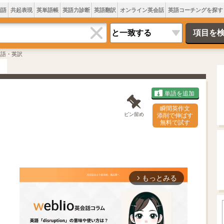
類語
共起表現
英単語帳
英語力診断
英語翻訳
オンライン英会話
英語コーチングを探す
英語・英訳
単語を追加
瞬間英作文
ピン留め
添削で伸ばす
無料で試す
もっとみる
arrow_forward_ios