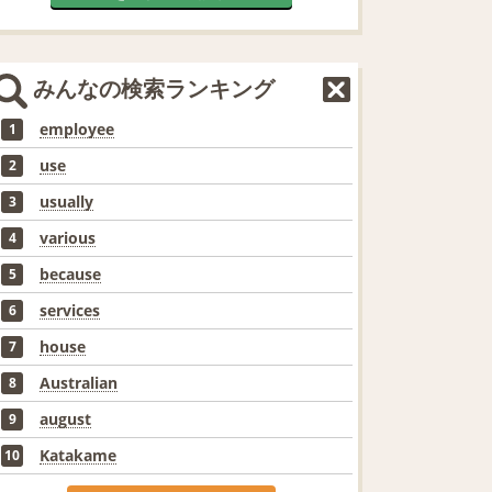
みんなの検索ランキング
employee
1
use
2
usually
3
various
4
because
5
services
6
house
7
Australian
8
august
9
Katakame
10