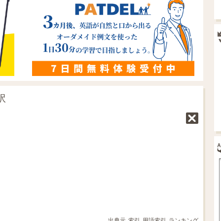
訳
出典元
索引
用語索引
ランキング