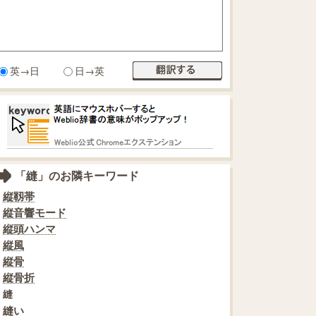
英→日
日→英
「縫」のお隣キーワード
縦靱帯
縦音響モード
縦頭ハンマ
縦風
縦骨
縦骨折
縫
縫い