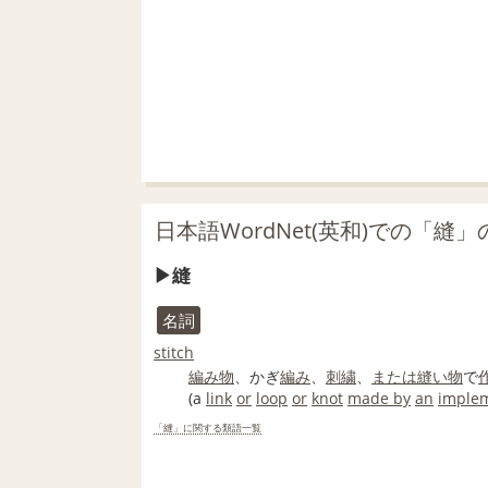
日本語WordNet(英和)での「縫
縫
名詞
stitch
編み物
、かぎ
編み
、
刺繍
、
または
縫い物
で
(a
link
or
loop
or
knot
made by
an
imple
「縫」に関する類語一覧