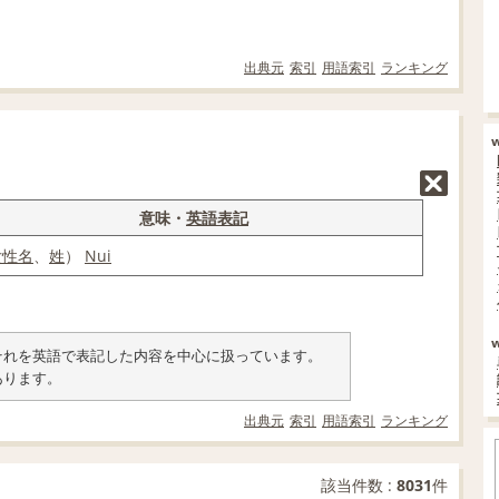
出典元
索引
用語索引
ランキング
意味・
英語表記
女性名
、
姓
）
Nui
類とそれを英語で表記した内容を中心に扱っています。
あります。
出典元
索引
用語索引
ランキング
該当件数 :
8031
件