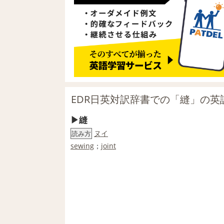
EDR日英対訳辞書での「縫」の英
縫
ヌイ
読み方
sewing
；
joint