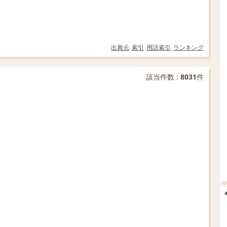
出典元
索引
用語索引
ランキング
該当件数 :
8031
件