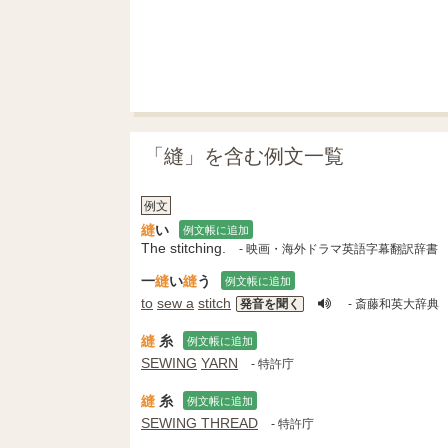
「縫」を含む例文一覧
例文
縫
い
例文帳に追加
The stitching.
- 映画・海外ドラマ英語字幕翻訳辞書
一
縫
い
縫
う
例文帳に追加
to
sew a
stitch
発音を聞く
- 斎藤和英大辞典
縫
糸
例文帳に追加
SEWING
YARN
- 特許庁
縫
糸
例文帳に追加
SEWING THREAD
- 特許庁