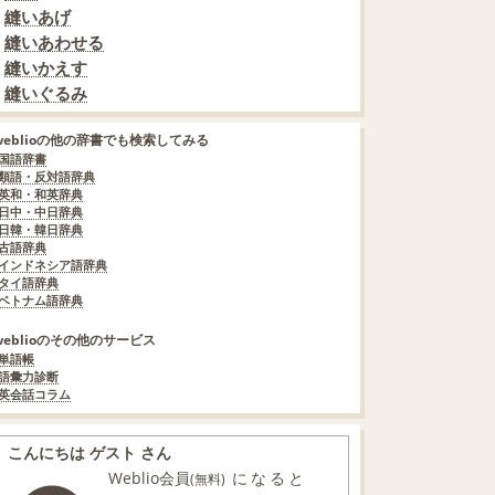
縫いあげ
縫いあわせる
縫いかえす
縫いぐるみ
weblioの他の辞書でも検索してみる
国語辞書
類語・反対語辞典
英和・和英辞典
日中・中日辞典
日韓・韓日辞典
古語辞典
インドネシア語辞典
タイ語辞典
ベトナム語辞典
weblioのその他のサービス
単語帳
語彙力診断
英会話コラム
こんにちは ゲスト さん
Weblio会員
になると
(無料)