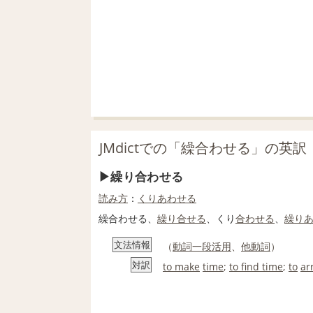
JMdictでの「繰合わせる」の英訳
繰り合わせる
読み方
：
くりあわせる
繰合わせる、
繰り
合せる
、くり
合わせる
、
繰り
文法情報
（
動詞
一段活用
、
他動詞
）
対訳
to make
time
;
to find time
;
to
ar