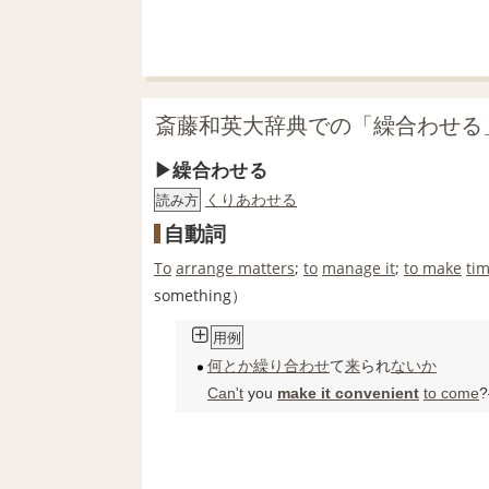
斎藤和英大辞典での「繰合わせる
繰合わせる
くりあわせる
読み方
自動詞
To
arrange matters
;
to
manage it
;
to make
ti
something）
用例
何とか
繰り合わせ
て
来
られ
ないか
Can't
you
make it convenient
to come