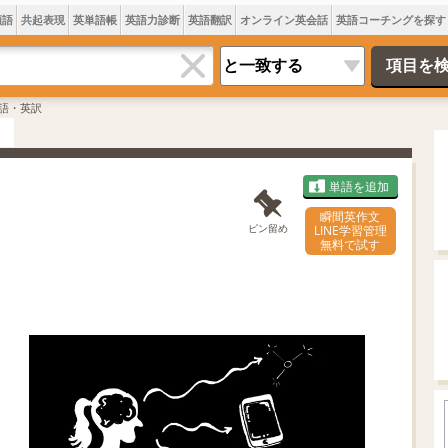
類語
共起表現
英単語帳
英語力診断
英語翻訳
オンライン英会話
英語コーチングを探す
語・英訳
単語を追加
瞬間英作文
ピン留め
LINE学習管理
無料で試す