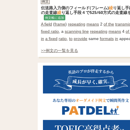
例文
伝送路入力側のフィールド(フレーム)
繰
り返し手
の走査線
繰
り返し手段４で525/60方式の走査
例文帳に追加
A field
(
frame
)
repeating
means
2
of the
transmi
fixed ratio
, a
scanning line
repeating
means
4
of
in
a fixed
ratio
,
to
provide
same
formats
in
appea
>>例文の一覧を見る