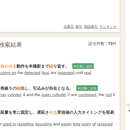
出典元
索引
用語索引
ランキング
検索結果
該当件数 :
73
件
を
合わ
せる
動作を本撮影まで
繰
り返す。
例文帳に追加
cusing on
the
detected
face
are
repeated
until
real
、巻線５の
繰
出し、引込みが自在となる。
例文帳に追加
nner
cylinder
4 and the
outer cylinder
2 are
combined
, the
coil
5
遅延量を常に固定し、遅延さ
せる
受信値の入力タイミングを容易
er
used in
repetitive
decoding
and
easily
time
entry
of
received