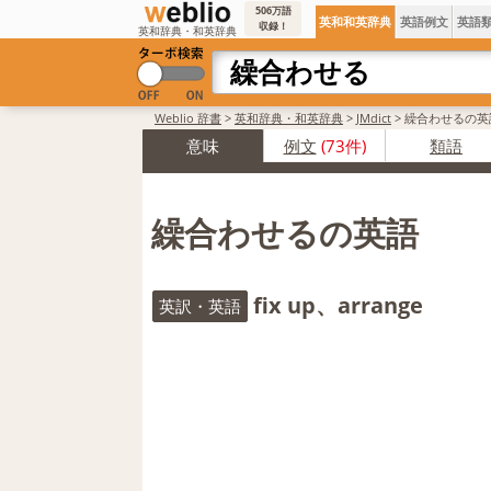
506万語
英和和英辞典
英語例文
英語
収録！
英和辞典・和英辞典
Weblio 辞書
>
英和辞典・和英辞典
>
JMdict
>
繰合わせるの英
意味
例文
(73件)
類語
繰合わせるの英語
fix up、arrange
英訳・英語