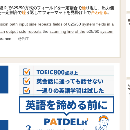
段２で625/50方式のフィールドを一定割合で
繰
り返し、出力側
線を一定割合で
繰
り返してフォーマットを見掛け上で
合わ
せる
。
ssion path
input
side
repeats
fields
of
625/50
system
fields
in a
 an
output
side
repeats
the
scanning line
of the
525/60
system
rance.
- 特許庁