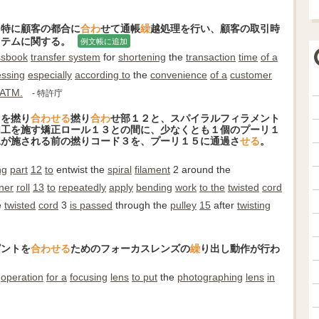
、特に顧客の都合に
合わ
せて通帳
繰
越処理を行い、顧客の取引時
ステムに関する。
例文帳に追加
ssbook
transfer system
for
shortening
the
transaction
time
of a
essing
especially
according to
the
convenience
of a
customer
ATM.
- 特許庁
２を撚り
合わ
せる
撚り
合わ
せ部１２と、スパイラルフィラメント
加工を施す矯正ロール１３との間に、少なくとも１個のプーリ１
工が施される前の撚りコード３を、プーリ１５に通過さ
せる
。
ng
part
12
to
entwist the
spiral
filament
2 around the
ner
roll
13
to
repeatedly
apply
bending
work
to the
twisted
cord
e
twisted
cord
3
is passed
through the
pulley
15
after
twisting
ピントを
合わ
せる
ためのフォーカスレンズの
繰
り出し動作が行わ
operation
for a
focusing
lens
to put
the
photographing
lens
in