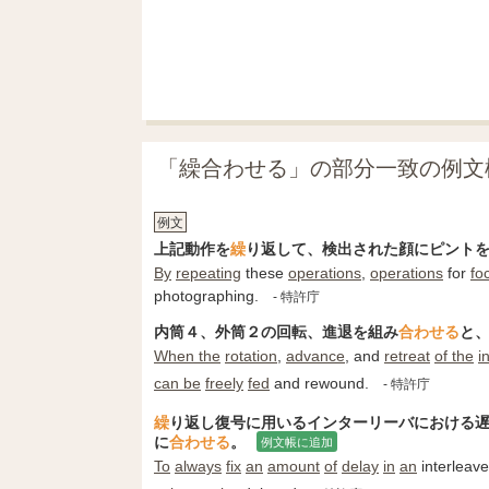
「繰合わせる」の部分一致の例文
例文
上記動作を
繰
り返して、検出された顔にピント
By
repeating
these
operations
,
operations
for
fo
photographing.
- 特許庁
内筒４、外筒２の回転、進退を組み
合わ
せる
と
When the
rotation
,
advance
, and
retreat
of the
i
can be
freely
fed
and rewound.
- 特許庁
繰
り返し復号に用いるインターリーバにおける
に
合わ
せる
。
例文帳に追加
To
always
fix
an
amount
of
delay
in
an
interleav