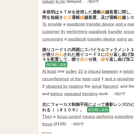
values
to be
delayed.
- 特許庁
本発明はＡＴＭを使用した通帳
繰
越装置に関し
間を短縮さ
せる
通帳
繰
越装置、及び通帳
繰
越シ
To
provide
a
passbook
transfer device
and a
pa
customer
by
performing
passbook
transfer
proc
concerning
a
passbook
transfer device
using
an
撚りコード１の周囲にスパイラルフィラメント
が撚り
合わ
された撚りコード３に
繰
り返し曲げ
５を配置して、撚り
合わ
せ後、
繰
り返し曲げ加
例文帳に追加
At least
one
pulley
15
is
placed
between
a
twisti
circumference
of the
twist
cord
1
and a
straighte
3
obtained by
twisting
the
spiral
filament
; and th
and
before
repeated
bending
work.
- 特許庁
次にフォーカス制御手段によって撮影レンズの
れる（（＃１０９）。
例文帳に追加
Then
a
focus control
means
performs
extending
focus
(#109).
- 特許庁