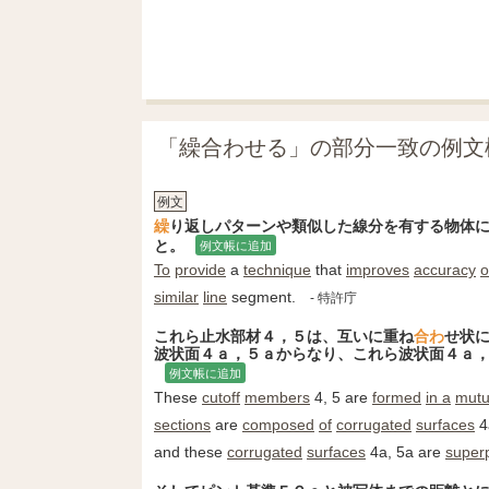
「繰合わせる」の部分一致の例文
例文
繰
り返しパターンや類似した線分を有する物体
と。
例文帳に追加
To
provide
a
technique
that
improves
accuracy
o
similar
line
segment.
- 特許庁
これら止水部材４，５は、互いに重ね
合わ
せ状
波状面４ａ，５ａからなり、これら波状面４ａ
例文帳に追加
These
cutoff
members
4, 5 are
formed
in a
mutu
sections
are
composed
of
corrugated
surfaces
4
and these
corrugated
surfaces
4a, 5a are
super