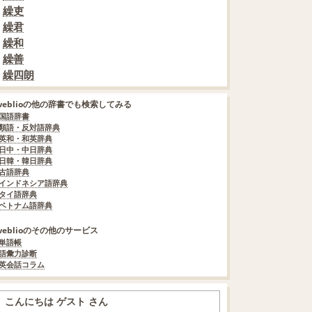
繰吏
繰君
繰和
繰善
繰四朗
weblioの他の辞書でも検索してみる
国語辞書
類語・反対語辞典
英和・和英辞典
日中・中日辞典
日韓・韓日辞典
古語辞典
インドネシア語辞典
タイ語辞典
ベトナム語辞典
weblioのその他のサービス
単語帳
語彙力診断
英会話コラム
こんにちは ゲスト さん