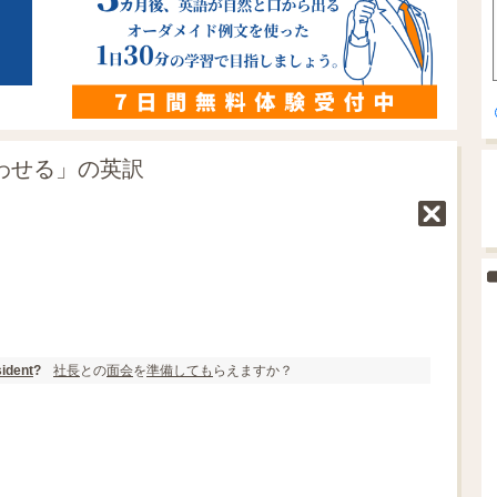
合わせる」の英訳
社長
との
面会
を
準備
しても
らえますか？
ident
?