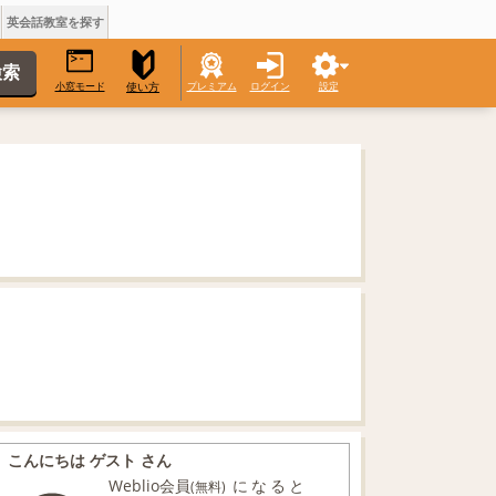
英会話教室を探す
小窓モード
プレミアム
ログイン
設定
使い方
こんにちは ゲスト さん
Weblio会員
になると
(無料)