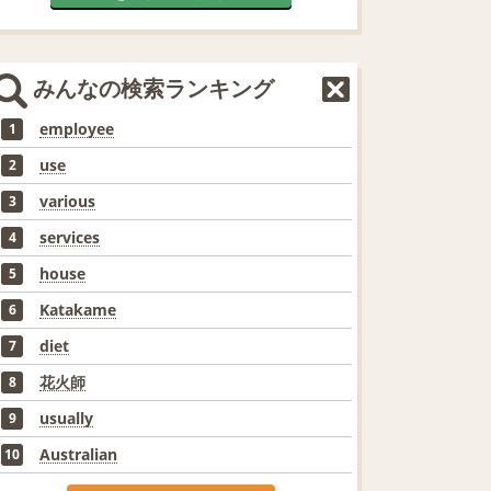
みんなの検索ランキング
employee
1
use
2
various
3
services
4
house
5
Katakame
6
diet
7
花火師
8
usually
9
Australian
10