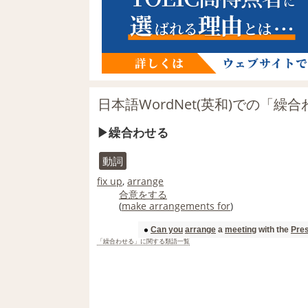
日本語WordNet(英和)での「繰
繰合わせる
動詞
fix up
,
arrange
合意
をする
(
make arrangements for
)
Can you
arrange
a
meeting
with the
Pres
「繰合わせる」に関する類語一覧