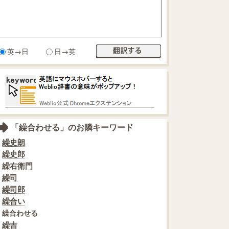
英→日
日→英
「繰合わせる」のお隣キーワード
繰史朗
繰史郎
繰右衛門
繰司
繰司郎
繰合い
繰合わせる
繰吉