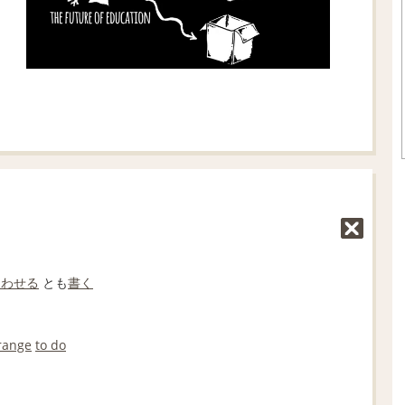
あわせる
とも
書く
range
to do