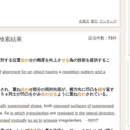
出典元
索引
ランキング
検索結果
該当件数 :
73
件
に対する位置
合わ
せの精度を向上さ
せる
為の技術を提供するこ
f
alignment
for an
object
having
a
repetition
pattern
and a
にされ、重ね
合わ
せ部分の両対向面が、横方向に凹凸を
繰
り返す
，５ａ同士が凹凸をかみ
合わ
せる
ように重ね
合わ
されている。
ally
superposed
shape
, both
opposed
surfaces
of
superposed
a, 5a
in which
irregularities
are
repeated
in the
lateral direction
,
posed
mutually
so as to
engage
irregularities.
- 特許庁