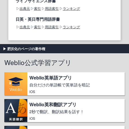
ライフサイエンス辞書
出典元
索引
用語索引
ランキング
日英・英日専門用語辞書
出典元
索引
用語索引
ランキング
肥沃化のページの著作権
Weblio公式学習アプリ
Weblio英単語アプリ
自分だけの単語帳で英単語を暗記
iOS
Weblio英和翻訳アプリ
2秒で翻訳、翻訳結果を話す！
iOS