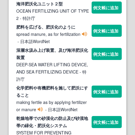
海洋
肥沃化
ユニット２型
例文帳に追加
OCEAN FERTILIZING UNIT OF TYPE
2
- 特許庁
肥料を広げる、
肥沃化
のように
例文帳に追加
spread manure, as for fertilization
- 日本語WordNet
深層水汲み上げ装置、及び海洋
肥沃化
例文帳に追加
装置
DEEP-SEA WATER LIFTING DEVICE,
AND SEA FERTILIZING DEVICE
- 特
許庁
化
学肥料や有機肥料を施して
肥沃
にす
例文帳に追加
ること
making fertile as by applying fertilizer
or manure
- 日本語WordNet
乾燥地帯での砂漠
化
の防止及び砂漠地
例文帳に追加
帯の緑
化
・
肥沃化
システム
SYSTEM FOR PREVENTING