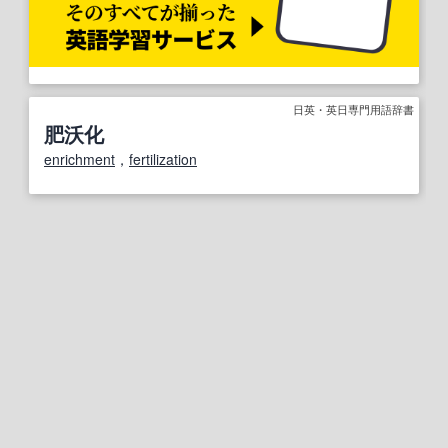
日英・英日専門用語辞書
肥沃化
enrichment
，
fertilization