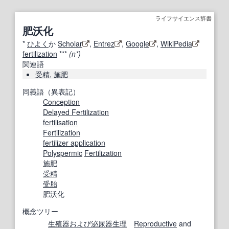
ライフサイエンス辞書
肥沃化
*
ひよく
か
Scholar
,
Entrez
,
Google
,
WikiPedia
fertilization
***
(n*)
関連語
受精
,
施肥
同義語（異表記）
Conception
Delayed Fertilization
fertilisation
Fertilization
fertilizer application
Polyspermic
Fertilization
施肥
受精
受胎
肥沃化
概念ツリー
生殖器
および
泌尿器
生理
Reproductive
and