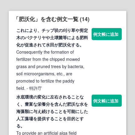
「肥沃化」を含む例文一覧 (14)
これにより、チップ状の刈り草や剪定
例文帳に追加
木のバクテリヤや土壌菌等による肥料
化
が促進されて水田が
肥沃化
する。
Consequently the formation of
fertilizer from the chipped mowed
grass and pruned trees by bacteria,
soil microorganisms, etc., are
promoted to fertilize the paddy
field.
- 特許庁
水底環境の変
化
に左右されることな
例文帳に追加
く、豊富な栄養分を含んだ
肥沃
な水を
海藻類に与え続けることを可能にした
人工藻場を提供することを目的とす
る。
To provide an artificial alga field