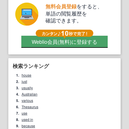
をすると、
無料会員登録
単語の閲覧履歴を
確認できます。
Weblio会員
(無料)
に登録する
検索ランキング
1.
house
2.
just
3.
usually
4.
Australian
5.
various
6.
Thesaurus
7.
use
8.
used in
9.
because