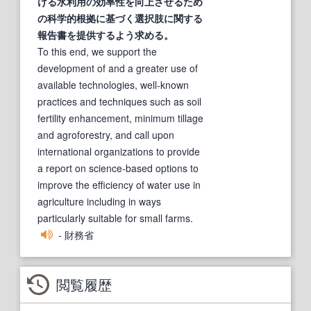
ける水利用の効率性を向上させるため
の科学的根拠に基づく選択肢に関する
報告書を提供するよう求める。
To this end, we support the
development of and a greater use of
available technologies, well-known
practices and techniques such as soil
fertility enhancement, minimum tillage
and agroforestry, and call upon
international organizations to provide
a report on science-based options to
improve the efficiency of water use in
agriculture including in ways
particularly suitable for small farms.
- 財務省
閲覧履歴