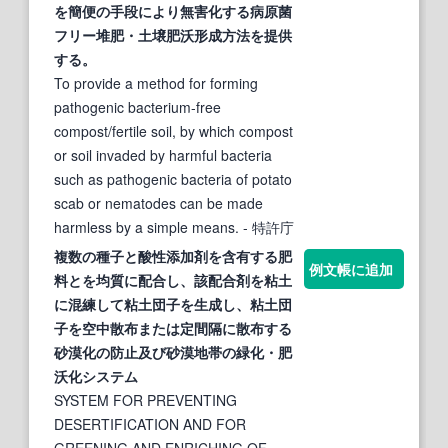
を簡便の手段により無害
化
する病原菌
フリー堆肥・土壌
肥沃
形成方法を提供
する。
To provide a method for forming
pathogenic bacterium-free
compost/fertile soil, by which compost
or soil invaded by harmful bacteria
such as pathogenic bacteria of potato
scab or nematodes can be made
harmless by a simple means.
- 特許庁
複数の種子と酸性添加剤を含有する肥
例文帳に追加
料とを均質に配合し、該配合剤を粘土
に混練して粘土団子を生成し、粘土団
子を空中散布または定間隔に散布する
砂漠
化
の防止及び砂漠地帯の緑
化
・
肥
沃化
システム
SYSTEM FOR PREVENTING
DESERTIFICATION AND FOR
GREENING AND ENRICHING OF