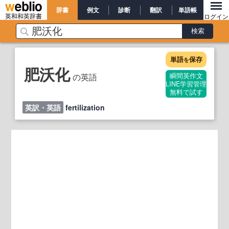
辞書
例文
診断
翻訳
単語帳
英和和英辞書
ログイン
単語
保存
を
肥沃化
の英語
瞬間英作文
LINE学習管理
無料で試す
英訳・英語
fertilization