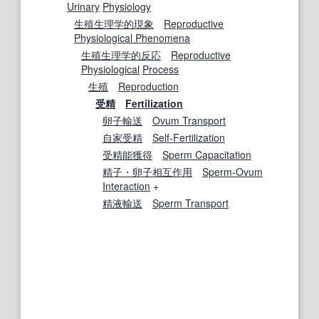
Urinary
Physiology
生殖生理学
的
現象
Reproductive
Physiological Phenomena
生殖生理学
的
反応
Reproductive
Physiological
Process
生殖
Reproduction
受精
Fertilization
卵子輸送
Ovum Transport
自家受精
Self-Fertilization
受精能獲得
Sperm Capacitation
精子・卵子相互作用
Sperm-Ovum
Interaction
+
精液
輸送
Sperm Transport