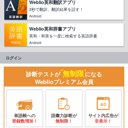
Weblio英和翻訳アプリ
2秒で翻訳、翻訳結果を話す！
Android
Weblio英和辞書アプリ
英和・和英を一度に検索する英語辞書
Android
ログイン
無制限
診断テストが
になる
Weblioプレミアム会員
単語帳への
語彙力診断が
サイト内広告が
登録数増加！
無制限！
非表示！