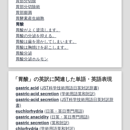
胃部分切除
胃部分切除術
胃部膨満
胃酵素産生細胞
胃酸
胃酸がよく逆流します。
胃酸の分泌を抑える。
胃酸は歯を溶かしてしまいます。
胃酸は胸焼けを起こします。
胃酸分泌
胃酸分泌ホルモン
「胃酸」の英訳に関連した単語・英語表現
gastric acid
(JST科学技術用語日英対訳辞書)
gastric-acid secretion
(学術用語英和対訳)
gastric‐acid secretion
(JST科学技術用語日英対訳辞
書)
euchlorhydria
(日英・英日専門用語)
gastric anacidity
(日英・英日専門用語)
gastric secretion
(英和対訳)
chlorhydria
(学術用語英和対訳)