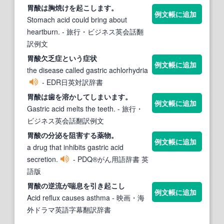
胃酸
は胸焼けを起こします。
例文帳に追加
Stomach acid could bring about
heartburn.
- 旅行・ビジネス英会話翻
訳例文
胃酸
欠乏症という症状
例文帳に追加
the disease called gastric achlorhydria
- EDR日英対訳辞書
胃酸
は歯を溶かしてしまいます。
例文帳に追加
Gastric acid melts the teeth.
- 旅行・
ビジネス英会話翻訳例文
胃酸
の分泌を阻害する薬物。
例文帳に追加
a drug that inhibits gastric acid
secretion.
- PDQ®がん用語辞書 英
語版
胃酸
の逆流が喘息を引き起こし
例文帳に追加
Acid reflux causes asthma
- 映画・海
外ドラマ英語字幕翻訳辞書