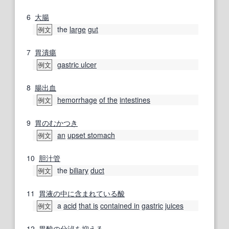
6
大腸
the
large
gut
例文
7
胃潰瘍
gastric ulcer
例文
8
腸出血
hemorrhage
of the
intestines
例文
9
胃の
むかつき
an
upset stomach
例文
10
胆汁
管
the
biliary
duct
例文
11
胃液
の中に
含まれている
酸
a
acid
that is
contained in
gastric
juices
例文
12
胃酸
の分
泌を
抑える