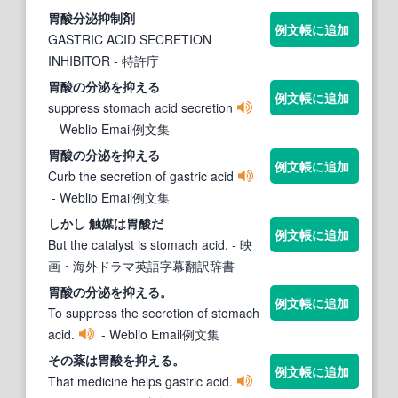
胃酸
分泌抑制剤
例文帳に追加
GASTRIC ACID SECRETION
INHIBITOR
- 特許庁
胃酸
の分泌を抑える
例文帳に追加
suppress stomach acid secretion
- Weblio Email例文集
胃酸
の分泌を抑える
例文帳に追加
Curb the secretion of gastric acid
- Weblio Email例文集
しかし 触媒は
胃酸
だ
例文帳に追加
But the catalyst is stomach acid.
- 映
画・海外ドラマ英語字幕翻訳辞書
胃酸
の分泌を抑える。
例文帳に追加
To suppress the secretion of stomach
acid.
- Weblio Email例文集
その薬は
胃酸
を抑える。
例文帳に追加
That medicine helps gastric acid.