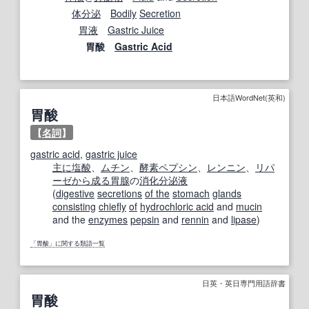
体
分泌
Bodily
Secretion
胃液
Gastric Juice
胃酸
Gastric Acid
日本語WordNet(英和)
胃酸
【
名詞
】
gastric acid
,
gastric juice
主に
塩酸
、
ムチン
、
酵素
ペプシン
、
レンニン
、
リパ
ーゼ
から成る
胃腺
の
消化
分泌液
(
digestive
secretions
of the
stomach
glands
consisting
chiefly
of
hydrochloric acid
and
mucin
and the
enzymes
pepsin
and
rennin
and
lipase
)
「胃酸」に関する類語一覧
日英・英日専門用語辞書
胃酸