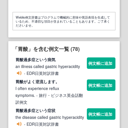
Weblio例文辞書はプログラムで機械的に意味や英語表現を生成して
いるため、不適切な項目が含まれていることもあります。ご了承く
ださいませ。
「胃酸」を含む例文一覧 (78)
胃酸
過多症という病気
例文帳に追加
an illness called gastric hyperacidity
- EDR日英対訳辞書
胃酸
がよく逆流します。
例文帳に追加
I often experience reflux
symptoms.
- 旅行・ビジネス英会話翻
訳例文
胃酸
過多症という症状
例文帳に追加
the disease called gastric hyperacidity
- EDR日英対訳辞書