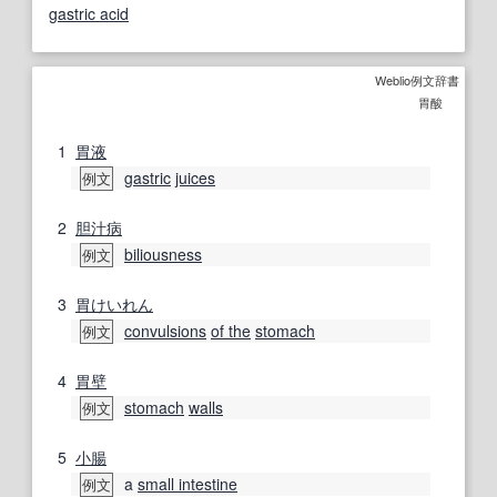
gastric acid
Weblio例文辞書
胃酸
1
胃液
gastric
juices
例文
2
胆汁
病
biliousness
例文
3
胃けいれん
convulsions
of the
stomach
例文
4
胃壁
stomach
walls
例文
5
小腸
a
small intestine
例文