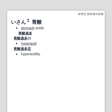
研究社 新和英中辞典
１
いさん
胃酸
stomach
acids.
胃酸過多
胃酸過多
の
hyperacid
胃酸過多症
hyperacidity.