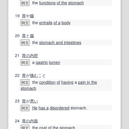
the
functions
of the
stomach
例文
19
胃
や
腸
the
entrails
of a
body
例文
20
胃
と
腸
the
stomach and intestines
例文
21
胃の
内腔
a
gastric
lumen
例文
22
胃
が
痛む
こと
the
condition
of
having
a
pain in the
例文
stomach
23
胃
が
悪い
He
has a
disordered
stomach.
例文
24
胃の
内面
the
coat
of the
stomach
例文