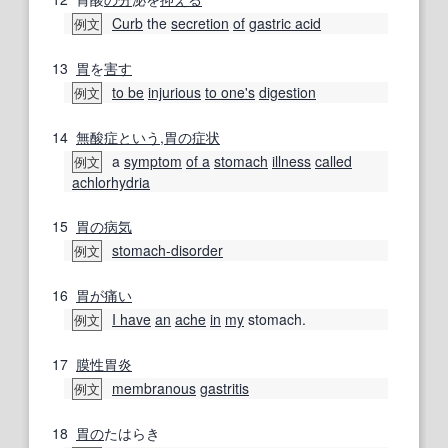
Curb
the
secretion
of
gastric acid
例文
13
胃
を
害す
to be
injurious
to one
's
digestion
例文
14
無酸症
という
,
胃の
症状
a
symptom
of a
stomach
illness
called
例文
achlorhydria
15
胃の
病気
stomach-disorder
例文
16
胃
が痛い
I have
an
ache
in
my
stomach.
例文
17
膜性
胃炎
membranous
gastritis
例文
18
胃の
たはらき