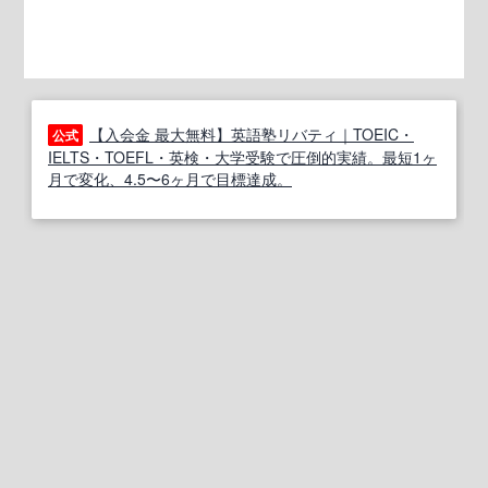
【入会金 最大無料】英語塾リバティ｜TOEIC・
公式
IELTS・TOEFL・英検・大学受験で圧倒的実績。最短1ヶ
月で変化、4.5〜6ヶ月で目標達成。