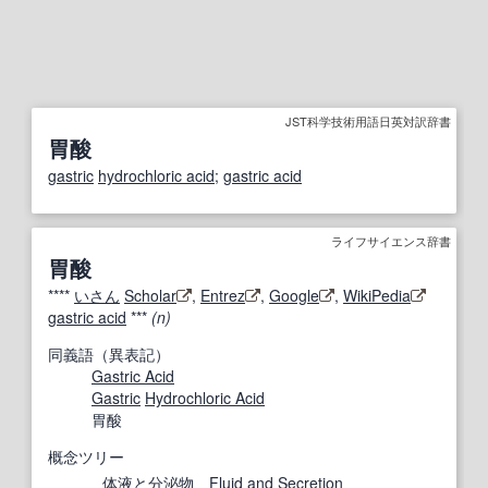
JST科学技術用語日英対訳辞書
胃酸
gastric
hydrochloric acid
;
gastric acid
ライフサイエンス辞書
胃酸
****
いさん
Scholar
,
Entrez
,
Google
,
WikiPedia
gastric acid
***
(n)
同義語（異表記）
Gastric Acid
Gastric
Hydrochloric Acid
胃酸
概念ツリー
体液
と
分泌物
Fluid
and
Secretion