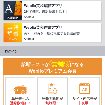
Weblio英和翻訳アプリ
2秒で翻訳、翻訳結果を話す！
Android
Weblio英和辞書アプリ
英和・和英を一度に検索する英語辞書
Android
ログイン
無制限
診断テストが
になる
Weblioプレミアム会員
単語帳への
語彙力診断が
サイト内広告が
登録数増加！
無制限！
非表示！