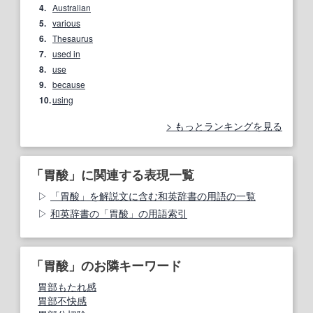
4.
Australian
5.
various
6.
Thesaurus
7.
used in
8.
use
9.
because
10.
using
もっとランキングを見る
「胃酸」に関連する表現一覧
「胃酸」を解説文に含む和英辞書の用語の一覧
和英辞書の「胃酸」の用語索引
「胃酸」のお隣キーワード
胃部もたれ感
胃部不快感