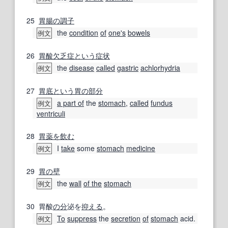
25
胃腸の
調子
the
condition
of
one's
bowels
例文
26
胃酸欠乏症
という
症状
the
disease
called
gastric
achlorhydria
例文
27
胃底
という
胃の
部分
a part of
the
stomach
,
called
fundus
例文
ventriculi
28
胃
薬を飲む
I
take
some
stomach
medicine
例文
29
胃の
壁
the
wall
of the
stomach
例文
30
胃酸
の分
泌を
抑える
。
To
suppress
the
secretion
of
stomach
acid.
例文