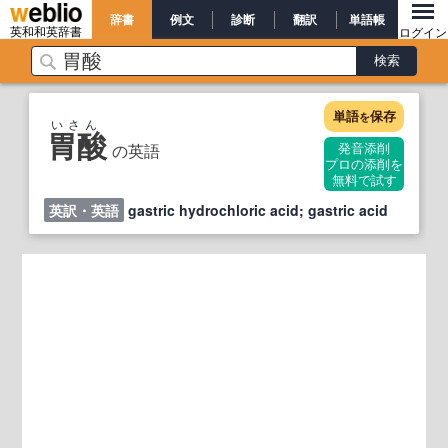
辞書
例文
診断
翻訳
単語帳
英和和英辞書
ログイン
単語
保存
を
いさん
胃酸
の英語
発音添削
プロの添削を
無料で試す
英訳・英語
gastric hydrochloric acid; gastric acid