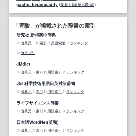
gastric hyperacidity
(学術用語英和対訳)
「胃酸」が掲載された辞書の索引
研究社 新和英中辞典
出典元
索引
用語索引
ランキング
カテゴリ
JMdict
出典元
索引
用語索引
ランキング
JST科学技術用語日英対訳辞書
出典元
索引
用語索引
ランキング
ライフサイエンス辞書
出典元
索引
用語索引
ランキング
日本語WordNet(英和)
出典元
索引
用語索引
ランキング