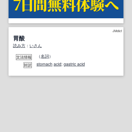
JMdict
胃酸
読み方
：
いさん
（
名詞
）
文法情報
stomach
acid
;
gastric acid
対訳