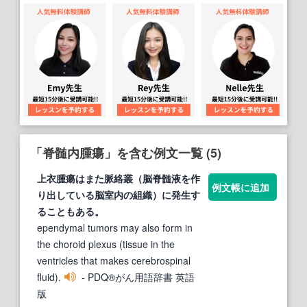
「脊髄内腫瘍」を含む例文一覧 (5)
上衣
腫瘍
はまた脈絡叢（脳
脊髄
液を作
例文帳に追加
り出している脳室
内
の組織）に発生す
ることもある。
ependymal tumors may also form in
the choroid plexus (tissue in the
ventricles that makes cerebrospinal
fluid).
- PDQ®がん用語辞書 英語
版