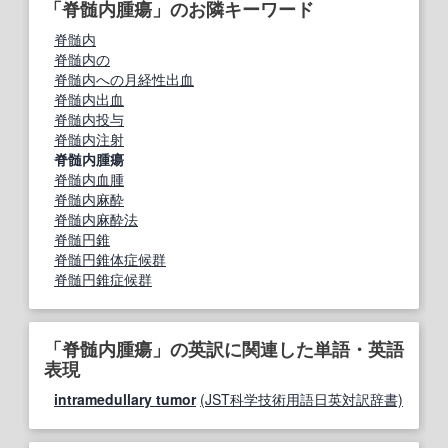
「脊髄内腫瘍」のお隣キーワード
脊髄内
脊髄内の
脊髄内への月経性出血
脊髄内出血
脊髄内投与
脊髄内注射
脊髄内腫瘍
脊髄内血腫
脊髄内麻酔
脊髄内麻酔法
脊髄円錐
脊髄円錐体症候群
脊髄円錐症候群
「脊髄内腫瘍」の英訳に関連した単語・英語
表現
intramedullary tumor
(JST科学技術用語日英対訳辞書)