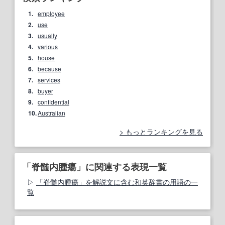
1.
employee
2.
use
3.
usually
4.
various
5.
house
6.
because
7.
services
8.
buyer
9.
confidential
10.
Australian
もっとランキングを見る
「脊髄内腫瘍」に関連する表現一覧
「脊髄内腫瘍」を解説文に含む和英辞書の用語の一
覧