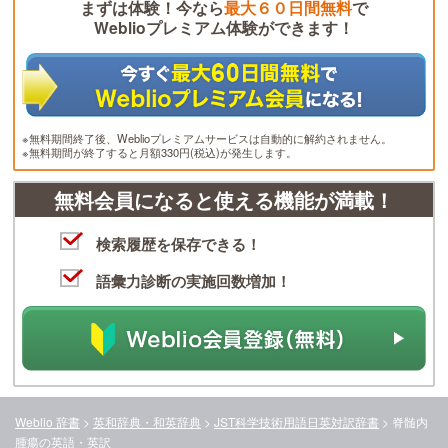
まずは体験！今なら
最大６０日間無料
で
Weblioプレミアム体験ができます！
※無料期間終了後、Weblioプレミアムサービスは自動的に解約されません。
※無料期間が終了すると月額330円(税込)が発生します。
無料会員になると使える機能が満載！
検索履歴を保存できる！
語彙力診断の実施回数増加！
Weblio 辞書
>
英和辞典・和英辞典
>
JST科学技術用語日英対訳辞書
>
脊髄内
腫瘍
の英語・英訳