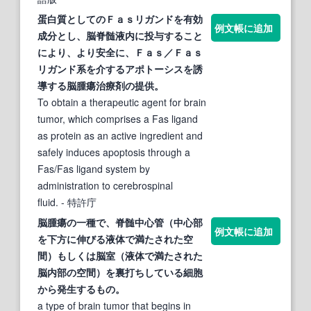
蛋白質としてのＦａｓリガンドを有効
例文帳に追加
成分とし、脳
脊髄
液
内
に投与すること
により、より安全に、Ｆａｓ／Ｆａｓ
リガンド系を介するアポトーシスを誘
導する脳
腫瘍
治療剤の提供。
To obtain a therapeutic agent for brain
tumor, which comprises a Fas ligand
as protein as an active ingredient and
safely induces apoptosis through a
Fas/Fas ligand system by
administration to cerebrospinal
fluid.
- 特許庁
脳
腫瘍
の一種で、
脊髄
中心管（中心部
例文帳に追加
を下方に伸びる液体で満たされた空
間）もしくは脳室（液体で満たされた
脳
内
部の空間）を裏打ちしている細胞
から発生するもの。
a type of brain tumor that begins in