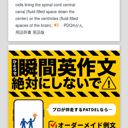
cells lining the spinal cord central
canal (fluid-filled space down the
center) or the ventricles (fluid-filled
spaces of the brain).
- PDQ®がん
用語辞書 英語版