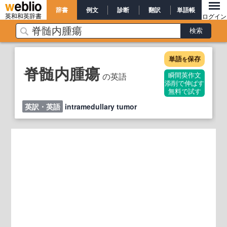
辞書
例文
診断
翻訳
単語帳
英和和英辞書
ログイン
単語
保存
を
脊髄内腫瘍
の英語
瞬間英作文
添削で伸ばす
無料で試す
英訳・英語
intramedullary tumor