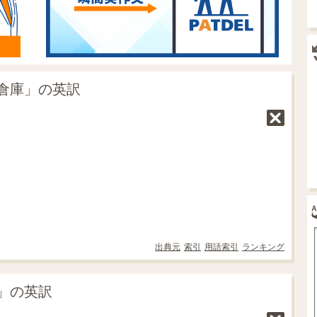
倉庫」の英訳
出典元
索引
用語索引
ランキング
」の英訳