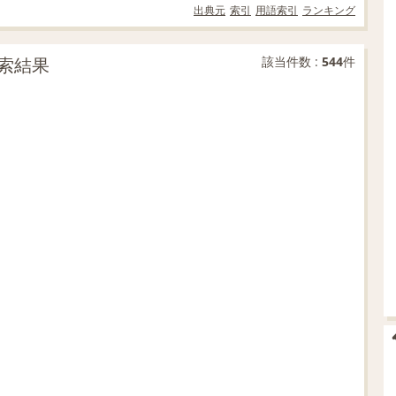
出典元
索引
用語索引
ランキング
索結果
該当件数 :
544
件