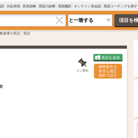
類語
共起表現
英単語帳
英語力診断
英語翻訳
オンライン英会話
英語コーチングを探す
動倉庫の英語・英訳
単語を追加
瞬間英作文
ピン留め
発音も矯正
無料で試す
e