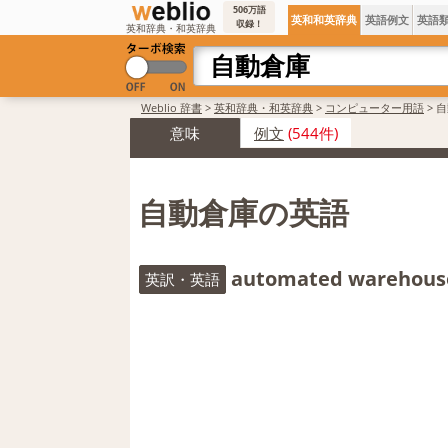
506万語
英和和英辞典
英語例文
英語
収録！
英和辞典・和英辞典
Weblio 辞書
>
英和辞典・和英辞典
>
コンピューター用語
>
自
意味
例文
(544件)
自動倉庫の英語
automated warehous
英訳・英語