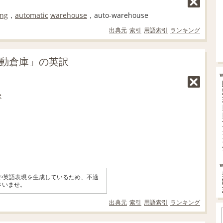
ing
，
automatic
warehouse
，auto-warehouse
出典元
索引
用語索引
ランキング
自動倉庫」の英訳
e
味や英語表現を生成しているため、不適
さいませ。
出典元
索引
用語索引
ランキング