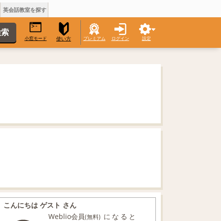
英会話教室を探す
小窓モード
プレミアム
ログイン
設定
使い方
こんにちは ゲスト さん
Weblio会員
になると
(無料)