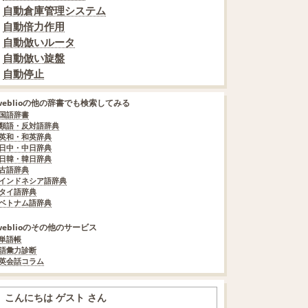
自動倉庫管理システム
自動倍力作用
自動倣いルータ
自動倣い旋盤
自動停止
weblioの他の辞書でも検索してみる
国語辞書
類語・反対語辞典
英和・和英辞典
日中・中日辞典
日韓・韓日辞典
古語辞典
インドネシア語辞典
タイ語辞典
ベトナム語辞典
weblioのその他のサービス
単語帳
語彙力診断
英会話コラム
こんにちは ゲスト さん