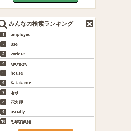
みんなの検索ランキング
employee
1
use
2
various
3
services
4
house
5
Katakame
6
diet
7
花火師
8
usually
9
Australian
10