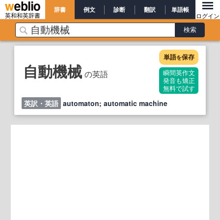
辞書
例文
診断
翻訳
単語帳
英和和英辞書
ログイン
単語
保存
を
自動機械
の英語
瞬間英作文
発音も矯正
無料で試す
英訳・英語
automaton; automatic machine