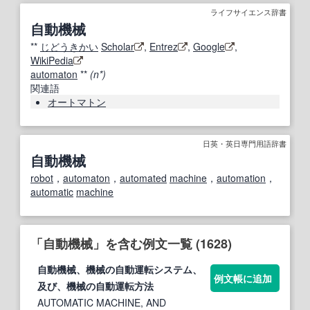
ライフサイエンス辞書
自動機械
**
じどう
きかい
Scholar
,
Entrez
,
Google
,
WikiPedia
automaton
**
(n*)
関連語
オートマトン
日英・英日専門用語辞書
自動機械
robot
，
automaton
，
automated
machine
，
automation
，
automatic
machine
「自動機械」を含む例文一覧 (1628)
自動機械
、
機械
の
自動
運転システム、
例文帳に追加
及び、
機械
の
自動
運転方法
AUTOMATIC MACHINE, AND