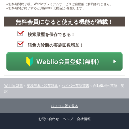
※無料期間終了後、Weblioプレミアムサービスは自動的に解約されません。
※無料期間が終了すると月額330円(税込)が発生します。
無料会員になると使える機能が満載！
検索履歴を保存できる！
語彙力診断の実施回数増加！
Weblio 辞書
>
英和辞典・和英辞典
>
ハイパー英語辞書
>
自動機械
の英語・英
訳
パソコン版で見る
お問い合わせ
ヘルプ
会社情報