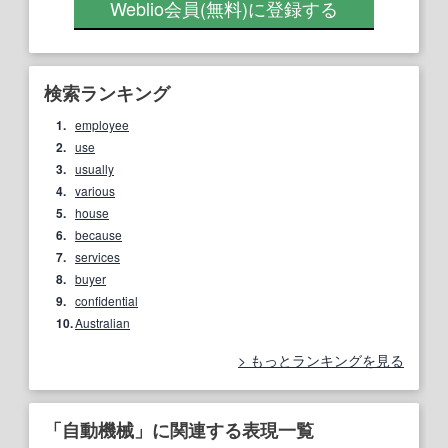
Weblio会員
(無料)
に登録する
検索ランキング
1.
employee
2.
use
3.
usually
4.
various
5.
house
6.
because
7.
services
8.
buyer
9.
confidential
10.
Australian
もっとランキングを見る
「自動機械」に関連する表現一覧