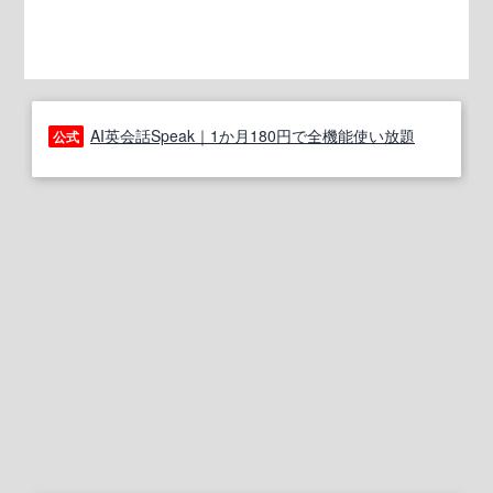
AI英会話Speak｜1か月180円で全機能使い放題
公式