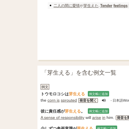
二人の
間に
愛情
が
芽生えた
.
Tender
feelings
「芽生える」を含む例文一覧
例文
トウモロコシは
芽生える
例文帳に追加
the
corn is
sprouted
発音を聞く
- 日本語Wor
彼に責任感が
芽生える
。
例文帳に追加
A sense of responsibility
will
arise
in
him.
発音を
少しずつ参画意識が
芽生える
例文帳に追加