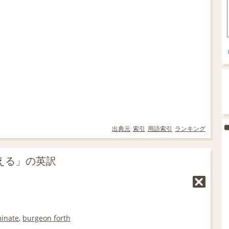
出典元
索引
用語索引
ランキング
生える」の英訳
inate
,
burgeon forth