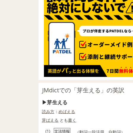
JMdictでの「芽生える」の英訳
芽生える
読み方
：
めばえる
芽ばえる
とも
書く
(1)
文法情報
（
動詞
一段活用
、
自動詞
）