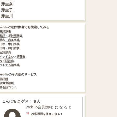
芽生奈
芽生子
芽生川
weblioの他の辞書でも検索してみる
国語辞書
類語・反対語辞典
英和・和英辞典
日中・中日辞典
日韓・韓日辞典
古語辞典
インドネシア語辞典
タイ語辞典
ベトナム語辞典
weblioのその他のサービス
単語帳
語彙力診断
英会話コラム
こんにちは ゲスト さん
Weblio会員
になると
(無料)
検索履歴を保存できる！