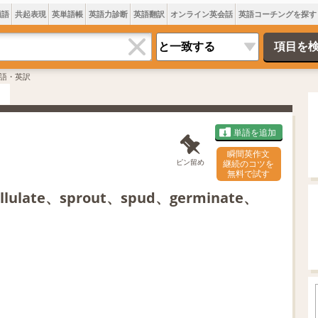
類語
共起表現
英単語帳
英語力診断
英語翻訳
オンライン英会話
英語コーチングを探す
語・英訳
単語を追加
瞬間英作文
ピン留め
継続のコツを
無料で試す
llulate、sprout、spud、germinate、
L
o
/
U
a
n
d
m
e
u
d
t
: