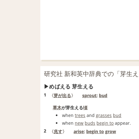
研究社 新和英中辞典での「芽生
めばえる 芽生える
1
〈
芽が出る
〉
sprout
;
bud
草木
が芽生える
頃
when
trees
and
grasses
bud
when
new
buds
begin to
appear.
2
〈
兆す
〉
arise
;
begin to
grow