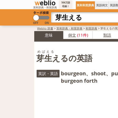
506万語
英和和英辞典
英語例文
英語
収録！
英和辞典・和英辞典
Weblio 辞書
>
英和辞典・和英辞典
>
和英辞典
>
芽生えるの英
意味
例文
(11件)
類語
めばえる
芽生えるの英語
bourgeon、shoot、pu
英訳・英語
burgeon forth