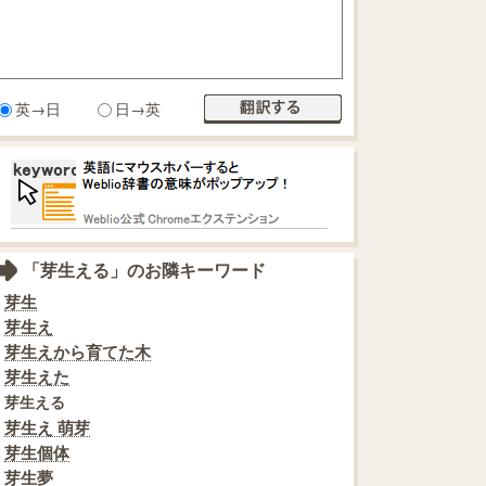
英→日
日→英
「芽生える」のお隣キーワード
芽生
芽生え
芽生えから育てた木
芽生えた
芽生える
芽生え 萌芽
芽生個体
芽生夢