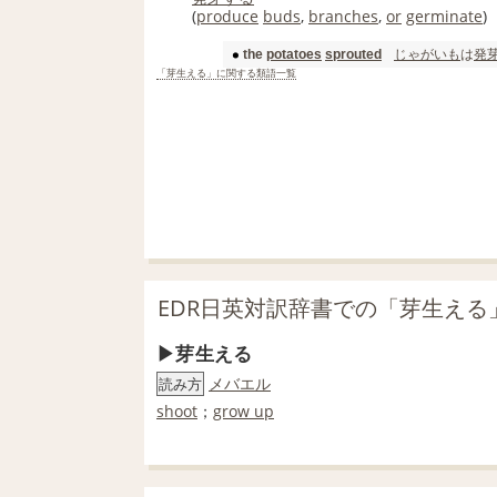
(
produce
buds
,
branches
,
or
germinate
)
じゃがいも
は
発
the
potatoes
sprouted
「芽生える」に関する類語一覧
EDR日英対訳辞書での「芽生える
芽生える
メバエル
読み方
shoot
；
grow up