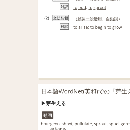
対訳
to
bud
;
to
sprout
(2)
文法情報
（
動詞
一段活用
、
自動詞
）
対訳
to
arise
;
to
begin to
grow
日本語WordNet(英和)での「芽
芽生える
動詞
bourgeon
,
shoot
,
pullulate
,
sprout
,
spud
,
germ
発芽する