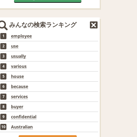
みんなの検索ランキング
employee
1
use
2
usually
3
various
4
house
5
because
6
services
7
buyer
8
confidential
9
Australian
10