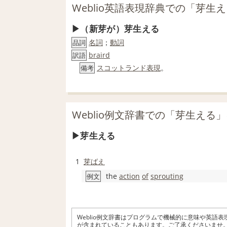
Weblio英語表現辞典での「芽生
（新芽が）芽生える
名詞
；
動詞
品詞
braird
訳語
スコットランド
表現
。
備考
Weblio例文辞書での「芽生える
芽生える
1
芽ばえ
the
action
of
sprouting
例文
Weblio例文辞書はプログラムで機械的に意味や英語
が含まれていることもあります。ご了承くださいませ