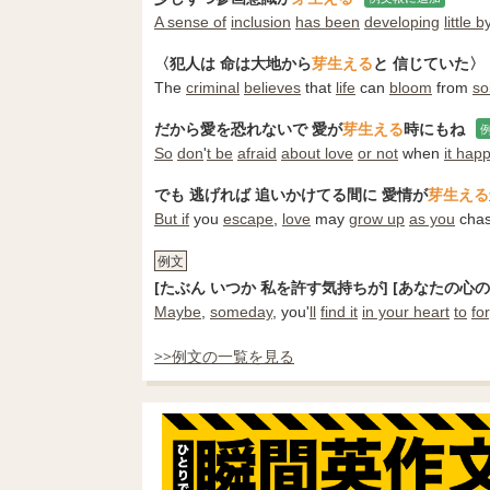
A sense of
inclusion
has been
developing
little by
〈犯人は 命は大地から
芽生える
と 信じていた〉
The
criminal
believes
that
life
can
bloom
from
soi
だから愛を恐れないで 愛が
芽生える
時にもね
So
don
'
t be
afraid
about love
or not
when
it hap
でも 逃げれば 追いかけてる間に 愛情が
芽生える
But if
you
escape
,
love
may
grow up
as you
chas
例文
[たぶん いつか 私を許す気持ちが] [あなたの心
Maybe
,
someday
, you'
ll
find it
in your heart
to
fo
>>例文の一覧を見る