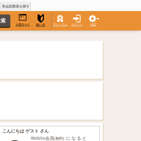
英会話教室を探す
小窓モード
プレミアム
ログイン
設定
使い方
こんにちは ゲスト さん
Weblio会員
になると
(無料)