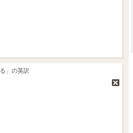
e
7
0
.
0
7
%
える」の英訳