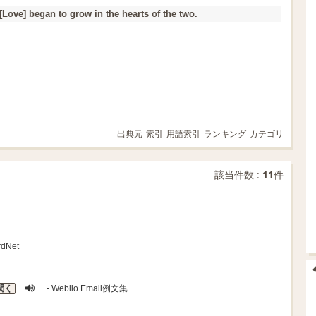
[
Love
]
began
to
grow in
the
hearts
of the
two.
出典元
索引
用語索引
ランキング
カテゴリ
該当件数 :
11
件
dNet
聞く
- Weblio Email例文集