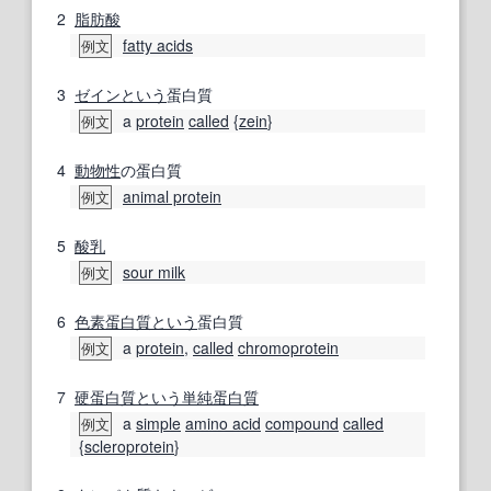
2
脂肪酸
fatty acids
例文
3
ゼイン
という
蛋白質
a
protein
called
{
zein
}
例文
4
動物性
の蛋白質
animal protein
例文
5
酸乳
sour milk
例文
6
色素蛋白質
という
蛋白質
a
protein
,
called
chromoprotein
例文
7
硬蛋白質
という
単純蛋白質
a
simple
amino acid
compound
called
例文
{
scleroprotein
}