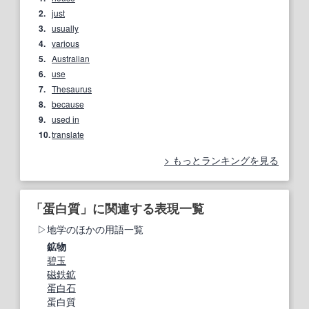
2.
just
3.
usually
4.
various
5.
Australian
6.
use
7.
Thesaurus
8.
because
9.
used in
10.
translate
もっとランキングを見る
「蛋白質」に関連する表現一覧
地学のほかの用語一覧
鉱物
碧玉
磁鉄鉱
蛋白石
蛋白質