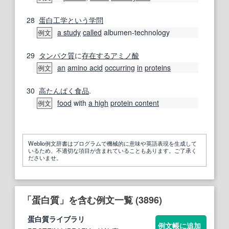
28
蛋白
工学
という
学問
a study
called
albumen-technology
例文
29
タンパク質
に
存在する
アミノ酸
an
amino acid
occurring
in
proteins
例文
30
高たんぱく食
品
.
food
with
a high
protein content
例文
Weblio例文辞書はプログラムで機械的に意味や英語表現を生成して
いるため、不適切な項目が含まれていることもあります。ご了承く
ださいませ。
「蛋白質」を含む例文一覧 (3896)
蛋白質
ライブラリ
例文帳に追加