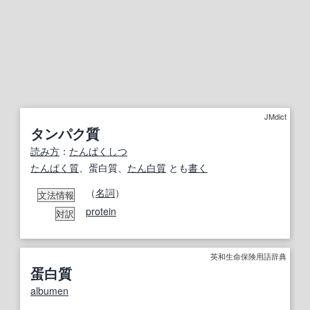
JMdict
タンパク質
読み方
：
たんぱくしつ
たんぱく質
、蛋白質、
たん白質
とも
書く
（
名詞
）
文法情報
protein
対訳
英和生命保険用語辞典
蛋白質
albumen