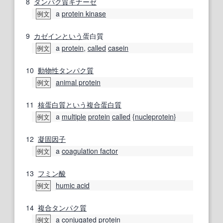
8
タンパク質キナーゼ
a
protein kinase
例文
9
カゼイン
という
蛋白質
a
protein
,
called
casein
例文
10
動物性タンパク質
animal protein
例文
11
核蛋白質
という
複合蛋白質
a
multiple
protein
called
{
nucleprotein
}
例文
12
凝固因子
a
coagulation factor
例文
13
フミン酸
humic acid
例文
14
複合タンパク質
a
conjugated protein
例文