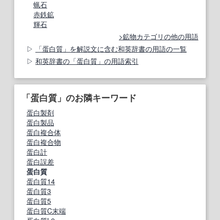
蝋石
赤鉄鉱
輝石
鉱物カテゴリの他の用語
「蛋白質」を解説文に含む和英辞書の用語の一覧
和英辞書の「蛋白質」の用語索引
「蛋白質」のお隣キーワード
蛋白製剤
蛋白製品
蛋白複合体
蛋白複合物
蛋白計
蛋白誤差
蛋白質
蛋白質14
蛋白質3
蛋白質5
蛋白質C末端