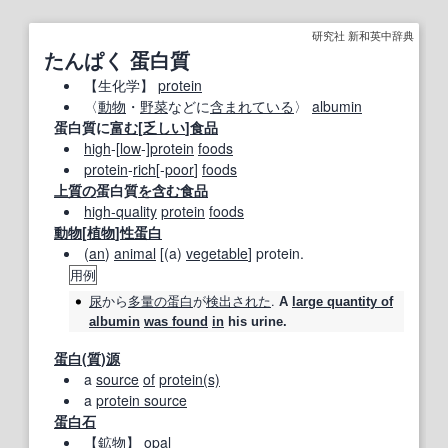
研究社 新和英中辞典
たんぱく 蛋白質
【
生化学
】
protein
〈
動物
・
野菜
などに
含まれている
〉
albumin
蛋白質に
富む
[
乏しい
]
食品
high
‐[
low
‐]
protein
foods
protein
‐
rich
[‐
poor
]
foods
上質の
蛋白質
を含む
食品
high‐quality
protein
foods
動物
[
植物
]
性
蛋白
(
an
)
animal
[(a)
vegetable
] protein.
用例
尿
から
多量の
蛋白
が
検出
された
.
A
large quantity of
albumin
was found
in
his urine.
蛋白
(
質
)
源
a
source
of
protein
(s)
a
protein source
蛋白石
【鉱物】
opal