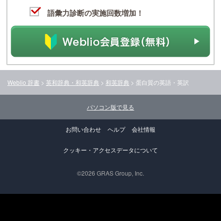
語彙力診断の実施回数増加！
Weblio 辞書
>
英和辞典・和英辞典
>
和英辞典
>
蛋白質
の英語・英訳
パソコン版で見る
お問い合わせ
ヘルプ
会社情報
クッキー・アクセスデータについて
©2026 GRAS Group, Inc.