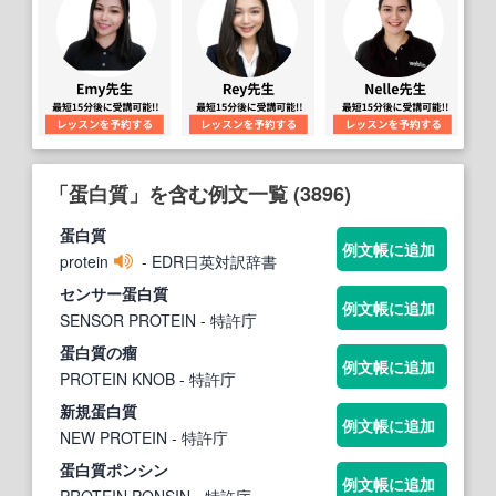
「蛋白質」を含む例文一覧 (3896)
蛋白質
例文帳に追加
protein
- EDR日英対訳辞書
センサー
蛋白質
例文帳に追加
SENSOR PROTEIN
- 特許庁
蛋白質
の瘤
例文帳に追加
PROTEIN KNOB
- 特許庁
新規
蛋白質
例文帳に追加
NEW PROTEIN
- 特許庁
蛋白質
ポンシン
例文帳に追加
PROTEIN PONSIN
- 特許庁