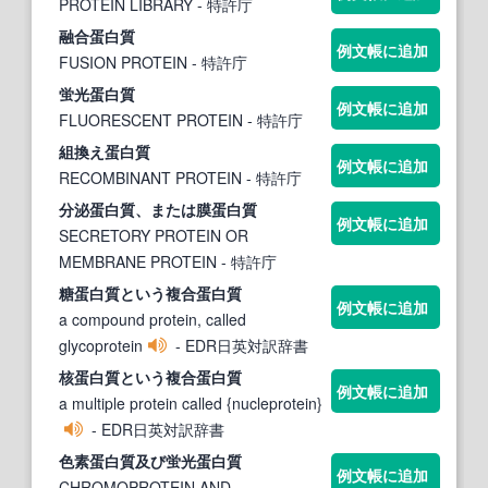
PROTEIN LIBRARY
- 特許庁
融合
蛋白質
例文帳に追加
FUSION PROTEIN
- 特許庁
蛍光
蛋白質
例文帳に追加
FLUORESCENT PROTEIN
- 特許庁
組換え
蛋白質
例文帳に追加
RECOMBINANT PROTEIN
- 特許庁
分泌
蛋白質
、または膜
蛋白質
例文帳に追加
SECRETORY PROTEIN OR
MEMBRANE PROTEIN
- 特許庁
糖
蛋白質
という複合
蛋白質
例文帳に追加
a compound protein, called
glycoprotein
- EDR日英対訳辞書
核
蛋白質
という複合
蛋白質
例文帳に追加
a multiple protein called {nucleprotein}
- EDR日英対訳辞書
色素
蛋白質
及び蛍光
蛋白質
例文帳に追加
CHROMOPROTEIN AND