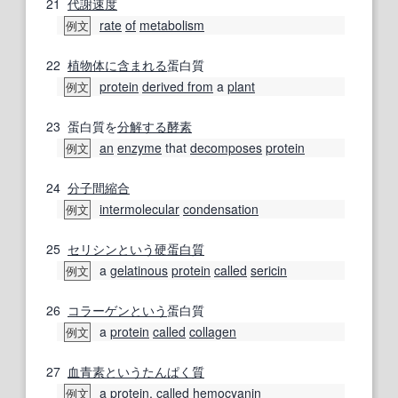
21
代謝速度
rate
of
metabolism
例文
22
植物体
に含まれる
蛋白質
protein
derived from
a
plant
例文
23
蛋白質を
分解する
酵素
an
enzyme
that
decomposes
protein
例文
24
分子間
縮合
intermolecular
condensation
例文
25
セリシン
という
硬蛋白質
a
gelatinous
protein
called
sericin
例文
26
コラーゲン
という
蛋白質
a
protein
called
collagen
例文
27
血青素
という
たんぱく質
a
protein
,
called
hemocyanin
例文