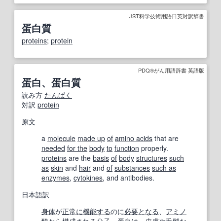
JST科学技術用語日英対訳辞書
蛋白質
proteins
;
protein
PDQ®がん用語辞書 英語版
蛋白、蛋白質
読み方
たんぱく
対訳
protein
原文
a
molecule
made up
of
amino acids
that are
needed
for the
body
to
function
properly.
proteins
are the
basis
of
body
structures
such
as
skin
and
hair
and
of
substances
such as
enzymes
,
cytokines
, and antibodies.
日本語訳
身体
が
正常に
機能する
のに
必要となる
、
アミノ
酸
から構成される
分子
。蛋白は、
皮膚
や
毛髪
な