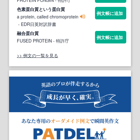
色素
蛋白質
という
蛋白質
例文帳に追加
a protein, called chromoprotein
- EDR日英対訳辞書
融合
蛋白質
例文帳に追加
FUSED PROTEIN
- 特許庁
>> 例文の一覧を見る