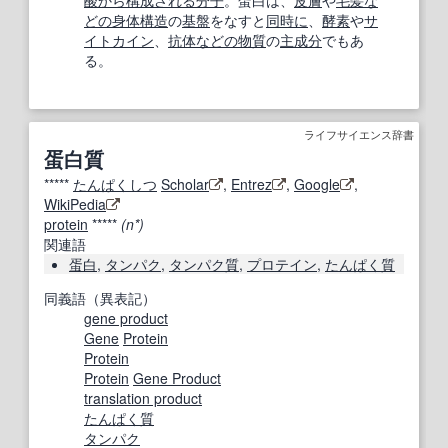
どの
身体構造
の
基盤
をなすと
同時に
、
酵素
や
サ
イトカイン
、
抗体
などの
物質
の
主成分
でもあ
る。
ライフサイエンス辞書
蛋白質
*****
たんぱくしつ
Scholar
,
Entrez
,
Google
,
WikiPedia
protein
*****
(n*)
関連語
蛋白
,
タンパク
,
タンパク質
,
プロテイン
,
たんぱく質
同義語（異表記）
gene product
Gene
Protein
Protein
Protein
Gene Product
translation product
たんぱく質
タンパク