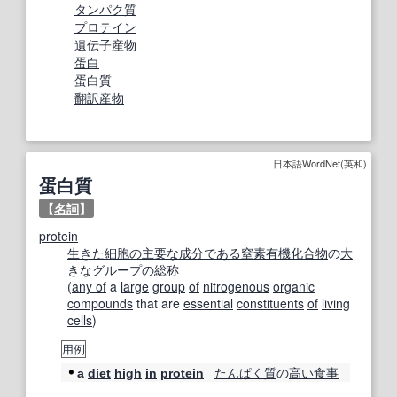
タンパク質
プロテイン
遺伝子産物
蛋白
蛋白質
翻訳産物
日本語WordNet(英和)
蛋白質
【
名詞
】
protein
生きた
細胞の
主要な
成分
である
窒素
有機化合物
の
大
きな
グループ
の
総称
(
any of
a
large
group
of
nitrogenous
organic
compounds
that are
essential
constituents
of
living
cells
)
用例
たんぱく質
の
高い
食事
a
diet
high
in
protein