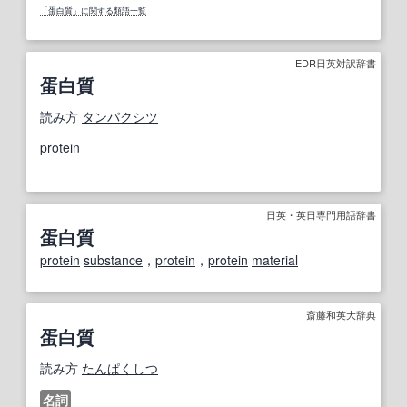
「蛋白質」に関する類語一覧
EDR日英対訳辞書
蛋白質
読み方
タンパクシツ
protein
日英・英日専門用語辞書
蛋白質
protein
substance
，
protein
，
protein
material
斎藤和英大辞典
蛋白質
読み方
たんぱくしつ
名詞