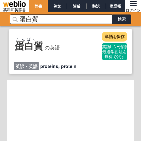
辞書
例文
診断
翻訳
単語帳
英和和英辞書
ログイン
単語
保存
を
たんぱく
蛋白質
の英語
英語LINE指導
最適学習法を
無料で試す
英訳・英語
proteins; protein