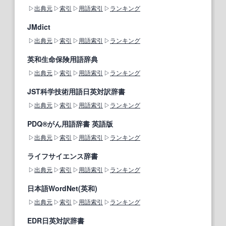
出典元
索引
用語索引
ランキング
JMdict
出典元
索引
用語索引
ランキング
英和生命保険用語辞典
出典元
索引
用語索引
ランキング
JST科学技術用語日英対訳辞書
出典元
索引
用語索引
ランキング
PDQ®がん用語辞書 英語版
出典元
索引
用語索引
ランキング
ライフサイエンス辞書
出典元
索引
用語索引
ランキング
日本語WordNet(英和)
出典元
索引
用語索引
ランキング
EDR日英対訳辞書