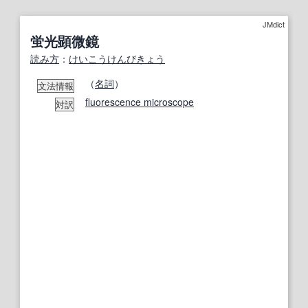
JMdict
蛍光顕微鏡
読み方
：
けいこうけんびきょう
（
名詞
）
文法情報
fluorescence microscope
対訳