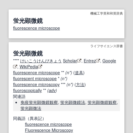
機械工学英和和英辞典
蛍光顕微鏡
fluorescence microscope
ライフサイエンス辞書
蛍光顕微鏡
****
けいこうけんびきょう
Scholar
,
Entrez
,
Google
,
WikiPedia
fluorescence microscope
**
(n*)
(
道具
)
fluorescent microscope
*
(n*)
fluorescence microscopy
***
(n*)
(
方法
)
fluoroscopically
**
(
adv
)
関連語
免疫蛍光
顕微鏡観察
,
蛍光顕微鏡法
,
蛍光顕微鏡観察
,
蛍光
顕微
法
同義語（異表記）
fluorescence microscope
Fluorescence Microscopy