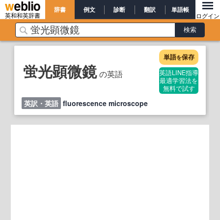
辞書
例文
診断
翻訳
単語帳
英和和英辞書
ログイン
単語
保存
を
蛍光顕微鏡
の英語
英語LINE指導
最適学習法を
無料で試す
英訳・英語
fluorescence microscope