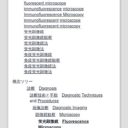
fluorescent microscope
immunofluorescence
microscope
Immunofluorescence Microscopy
immunofluorescent
microscope
immunofluorescent microscopy
蛍光顕微鏡
蛍光顕微鏡観察
蛍光顕微鏡法
蛍光
顕微
法
免疫蛍光
顕微鏡
免疫蛍光
顕微鏡観察
免疫蛍光
顕微鏡法
免疫蛍光
顕微
法
概念ツリー
診断
Diagnosis
診断技術
と
手順
Diagnostic
Techniques
and
Procedures
画像診断
Diagnostic Imaging
顕微鏡観察
Microscopy
蛍光顕微鏡
Fluorescence
Microscopy