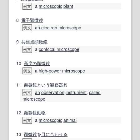
a
microscopic
plant
例文
8
電子顕微鏡
an
electron microscope
例文
9
共焦点顕微鏡
a
confocal microscope
例文
10
高度の
顕微鏡
a
high-power
microscope
例文
11
顕微鏡
という
観察
器具
an
observation
instrument
,
called
例文
microscope
12
顕微鏡
動物
a
microscopic
animal
例文
13
顕微鏡
を
目
に合わせる