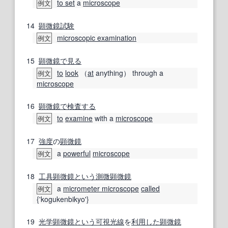
to set
a
microscope
例文
14
顕微鏡試験
microscopic examination
例文
15
顕微鏡で
見る
to
look
（
at
anything） through a
例文
microscope
16
顕微鏡で
検査する
to
examine
with a
microscope
例文
17
強度
の
顕微鏡
a
powerful
microscope
例文
18
工具顕微鏡
という
測微顕微鏡
a
micrometer microscope
called
例文
{'kogukenbikyo'}
19
光学顕微鏡
という
可視光線
を
利用した
顕微鏡