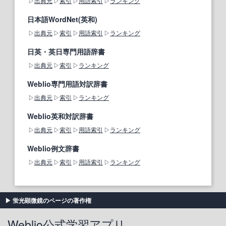
出典元
索引
用語索引
ランキング
日本語WordNet(英和)
出典元
索引
用語索引
ランキング
日英・英日専門用語辞書
出典元
索引
ランキング
Weblio専門用語対訳辞書
出典元
索引
ランキング
Weblio英和対訳辞書
出典元
索引
用語索引
ランキング
Weblio例文辞書
出典元
索引
用語索引
ランキング
蛍光顕微鏡のページの著作権
Weblio公式学習アプリ