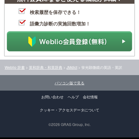
検索履歴を保存できる！
語彙力診断の実施回数増加！
Weblio 辞書
>
英和辞典・和英辞典
>
JMdict
>
蛍光顕微鏡
の英語・英訳
パソコン版で見る
お問い合わせ
ヘルプ
会社情報
クッキー・アクセスデータについて
©2026 GRAS Group, Inc.