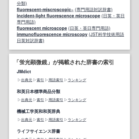
分類)
fluorescent-miscroscopic~
(専門用語対訳辞書)
incident-light fluorescence microscope
(日英・英日
専門用語)
fluorescent microscope
(日英・英日専門用語)
immunofluorescence microscopy
(JST科学技術用語
日英対訳辞書)
「蛍光顕微鏡」が掲載された辞書の索引
JMdict
出典元
索引
用語索引
ランキング
和英日本標準商品分類
出典元
索引
用語索引
ランキング
機械工学英和和英辞典
出典元
索引
用語索引
ランキング
ライフサイエンス辞書