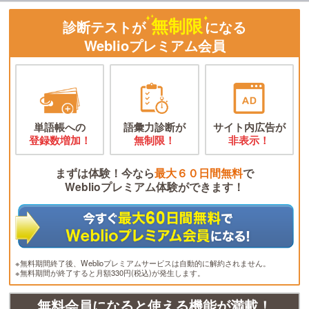
無制限
診断テストが
になる
Weblioプレミアム会員
単語帳への
語彙力診断が
サイト内広告が
登録数増加！
無制限！
非表示！
まずは体験！今なら
最大６０日間無料
で
Weblioプレミアム体験ができます！
※無料期間終了後、Weblioプレミアムサービスは自動的に解約されません。
※無料期間が終了すると月額330円(税込)が発生します。
無料会員になると使える機能が満載！