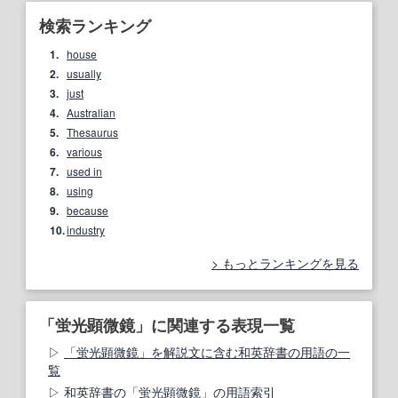
検索ランキング
1.
house
2.
usually
3.
just
4.
Australian
5.
Thesaurus
6.
various
7.
used in
8.
using
9.
because
10.
industry
もっとランキングを見る
「蛍光顕微鏡」に関連する表現一覧
「蛍光顕微鏡」を解説文に含む和英辞書の用語の一
覧
和英辞書の「蛍光顕微鏡」の用語索引