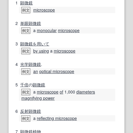
1
顕微鏡
microscope
例文
2
単眼顕微鏡
a
monocular
microscope
例文
3
顕微鏡
を用いて
by using
a
microscope
例文
4
光学顕微鏡
.
an
optical microscope
例文
5
千倍
の
顕微鏡
a
microscope
of
1,000
diameters
例文
magnifying power
6
反射
顕微鏡
a
reflecting microscope
例文
7
顕微鏡
植物