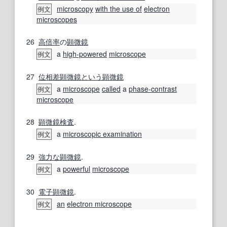
microscopy
with the use of
electron
例文
microscopes
26
高倍率
の
顕微鏡
a
high-powered
microscope
例文
27
位相差顕微鏡
という
顕微鏡
a
microscope
called
a
phase-contrast
例文
microscope
28
顕微鏡検査
.
a
microscopic examination
例文
29
強力な
顕微鏡
.
a
powerful
microscope
例文
30
電子顕微鏡
.
an
electron microscope
例文