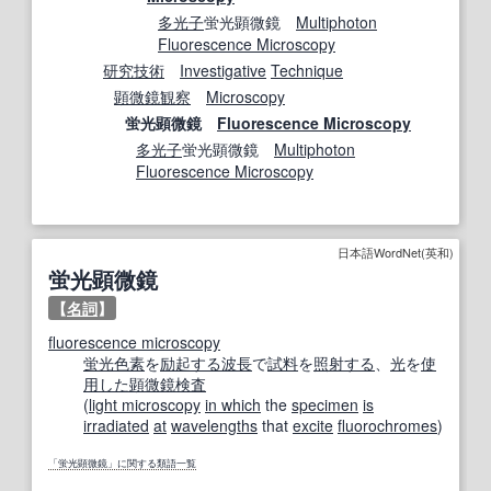
多光子
蛍光顕微鏡
Multiphoton
Fluorescence Microscopy
研究技術
Investigative
Technique
顕微鏡観察
Microscopy
蛍光顕微鏡
Fluorescence Microscopy
多光子
蛍光顕微鏡
Multiphoton
Fluorescence Microscopy
日本語WordNet(英和)
蛍光顕微鏡
【
名詞
】
fluorescence microscopy
蛍光色素
を
励起する
波長
で
試料
を
照射する
、
光
を
使
用した
顕微鏡検査
(
light microscopy
in which
the
specimen
is
irradiated
at
wavelengths
that
excite
fluorochromes
)
「蛍光顕微鏡」に関する類語一覧