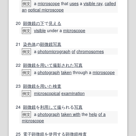
a
microscope
that
uses
a
visible ray
,
called
例文
an
optical microscope
20
顕微鏡
の下
で
見える
visible
under a
microscope
例文
21
染色体
の
顕微鏡写真
a
photomicrograph
of
chromosomes
例文
22
顕微鏡
を用いて
撮影された
写真
a
photograph
taken
through a
microscope
例文
23
顕微鏡
を用いた
検査
microscopical
examination
例文
24
顕微鏡
を
利用して
撮
られる
写真
a
photograph
taken with
the
help
of a
例文
microscope
25
電子顕微鏡
を
使用する
顕微鏡検査