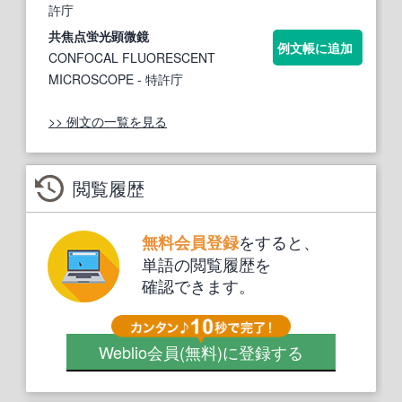
許庁
共焦点
蛍光顕微鏡
例文帳に追加
CONFOCAL FLUORESCENT
MICROSCOPE
- 特許庁
>> 例文の一覧を見る
閲覧履歴
をすると、
無料会員登録
単語の閲覧履歴を
確認できます。
Weblio会員
(無料)
に登録する