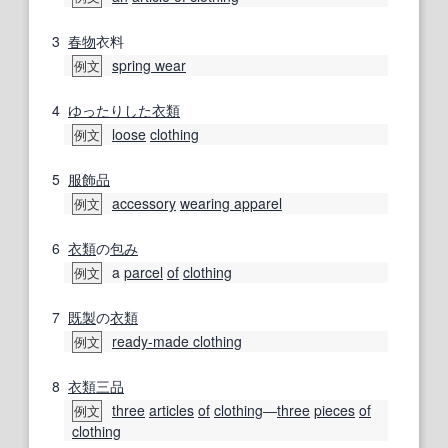
3
春物
衣料
spring wear
例文
4
ゆったりした
衣類
loose
clothing
例文
5
服飾品
accessory
wearing apparel
例文
6
衣類
の
包み
a
parcel
of
clothing
例文
7
既製
の
衣類
ready-made clothing
例文
8
衣類
三
品
three
articles
of
clothing
―
three
pieces
of
例文
clothing