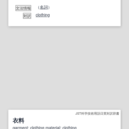
（
名詞
）
文法情報
clothing
対訳
JST科学技術用語日英対訳辞書
衣料
garment
;
clothing material
;
clothing