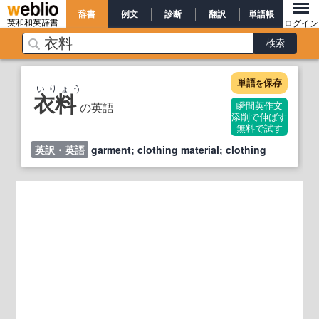
辞書
例文
診断
翻訳
単語帳
英和和英辞書
ログイン
単語
保存
を
いりょう
衣料
の英語
瞬間英作文
添削で伸ばす
無料で試す
英訳・英語
garment; clothing material; clothing