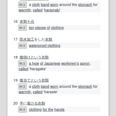
a
cloth
band
worn
around the
stomach
for
例文
warmth
,
called
'
haramaki
'
16
衣類
十
点
ten
pieces
of
clothing
例文
17
防水加工
をした
衣類
waterproof clothing
例文
18
腹掛け
という
衣類
a type
of
Japanese
workmen
's
apron
,
例文
called
'haragake'
19
腹当て
という
衣類
a
cloth
band
worn
around the
stomach
for
例文
warmth
,
called
'haraate'
20
手
に
着ける
衣類
clothing
for the
hands
例文