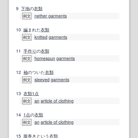
9
下地
の
衣類
nether garments
例文
10
編
まれた
衣類
knitted
garments
例文
11
手作り
の
衣類
homespun
garments
例文
12
袖
のついた
衣類
sleeved
garments
例文
13
衣類
1点
an
article of clothing
例文
14
1点
の
衣類
an
article of clothing
例文
15
腹巻き
という
衣類