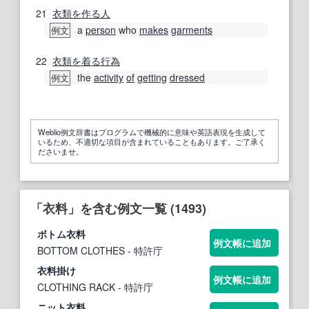
21
衣類
を作る
人
a
person
who
makes
garments
例文
22
衣類
を着る
行為
the
activity
of
getting
dressed
例文
Weblio例文辞書はプログラムで機械的に意味や英語表現を生成して
いるため、不適切な項目が含まれていることもあります。ご了承く
ださいませ。
「衣料」を含む例文一覧 (1493)
ボトム
衣料
例文帳に追加
BOTTOM CLOTHES
- 特許庁
衣料
掛け
例文帳に追加
CLOTHING RACK
- 特許庁
ニット
衣料