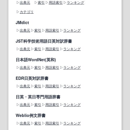
出典元
索引
用語索引
ランキング
カテゴリ
JMdict
出典元
索引
用語索引
ランキング
JST科学技術用語日英対訳辞書
出典元
索引
用語索引
ランキング
日本語WordNet(英和)
出典元
索引
用語索引
ランキング
EDR日英対訳辞書
出典元
索引
用語索引
ランキング
日英・英日専門用語辞書
出典元
索引
用語索引
ランキング
Weblio例文辞書
出典元
索引
用語索引
ランキング