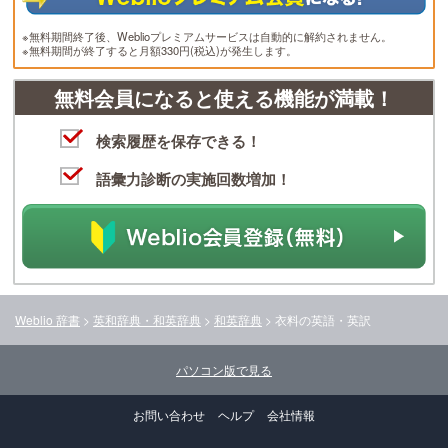
※無料期間終了後、Weblioプレミアムサービスは自動的に解約されません。
※無料期間が終了すると月額330円(税込)が発生します。
無料会員になると使える機能が満載！
検索履歴を保存できる！
語彙力診断の実施回数増加！
Weblio 辞書
>
英和辞典・和英辞典
>
和英辞典
>
衣料
の英語・英訳
パソコン版で見る
お問い合わせ
ヘルプ
会社情報