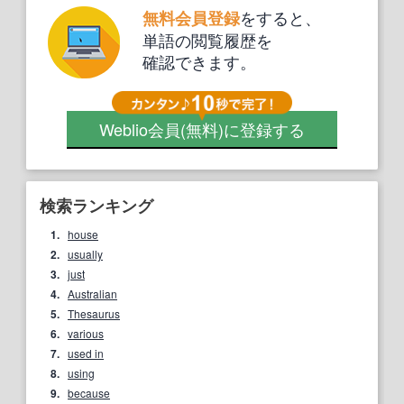
をすると、
無料会員登録
単語の閲覧履歴を
確認できます。
Weblio会員
(無料)
に登録する
検索ランキング
1.
house
2.
usually
3.
just
4.
Australian
5.
Thesaurus
6.
various
7.
used in
8.
using
9.
because