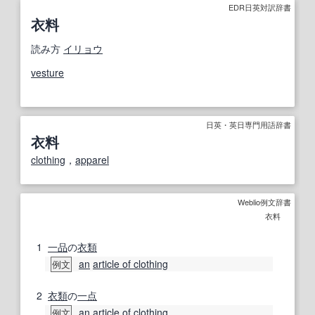
EDR日英対訳辞書
衣料
読み方
イリョウ
vesture
日英・英日専門用語辞書
衣料
clothing
，
apparel
Weblio例文辞書
衣料
1
一品
の
衣類
an
article of clothing
例文
2
衣類
の
一点
an
article of clothing
例文