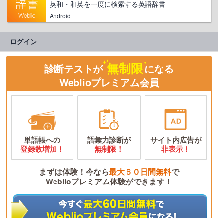
英和・和英を一度に検索する英語辞書
Android
ログイン
無制限
診断テストが
になる
Weblioプレミアム会員
単語帳への
語彙力診断が
サイト内広告が
登録数増加！
無制限！
非表示！
まずは体験！今なら
最大６０日間無料
で
Weblioプレミアム体験ができます！