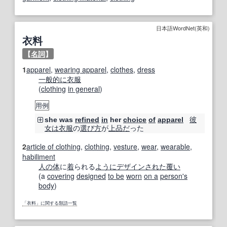
日本語WordNet(英和)
衣料
【
名詞
】
1
apparel
,
wearing apparel
,
clothes
,
dress
一般的に
衣服
(
clothing
in general
)
用例
彼
she was
refined
in
her
choice
of
apparel
女は
衣服
の
選び方
が
上品だ
った
2
article of clothing
,
clothing
,
vesture
,
wear
,
wearable
,
habiliment
人の
体
に
着
られる
ように
デザイン
された
覆い
(a
covering
designed
to be
worn
on a
person
's
body
)
「衣料」に関する類語一覧