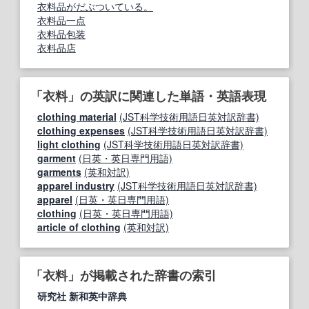
衣料品がだぶついている。
衣料品一点
衣料品包装
衣料品店
「衣料」の英訳に関連した単語・英語表現
clothing material
(JST科学技術用語日英対訳辞書)
clothing expenses
(JST科学技術用語日英対訳辞書)
light clothing
(JST科学技術用語日英対訳辞書)
garment
(日英・英日専門用語)
garments
(英和対訳)
apparel industry
(JST科学技術用語日英対訳辞書)
apparel
(日英・英日専門用語)
clothing
(日英・英日専門用語)
article of clothing
(英和対訳)
「衣料」が掲載された辞書の索引
研究社 新和英中辞典