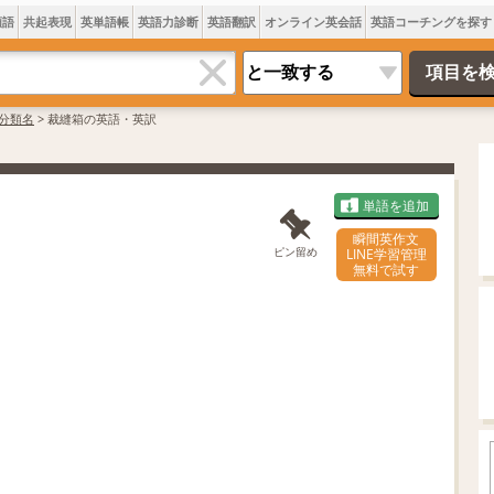
類語
共起表現
英単語帳
英語力診断
英語翻訳
オンライン英会話
英語コーチングを探す
分類名
>
裁縫箱の英語・英訳
単語を追加
瞬間英作文
ピン留め
LINE学習管理
無料で試す
L
o
/
U
a
n
d
m
e
u
d
t
:
e
7
0