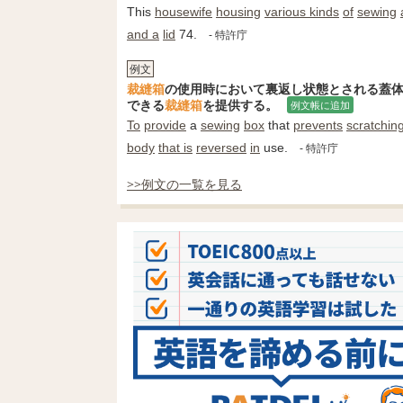
This
housewife
housing
various kinds
of
sewing
and a
lid
74.
- 特許庁
例文
裁縫箱
の使用時において裏返し状態とされる蓋
できる
裁縫箱
を提供する。
例文帳に追加
To
provide
a
sewing
box
that
prevents
scratchin
body
that is
reversed
in
use.
- 特許庁
>>例文の一覧を見る