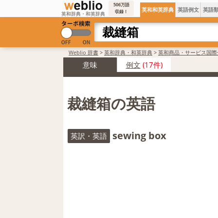
506万語
英和和英辞典
英語例文
英語
収録！
英和辞典・和英辞典
Weblio 辞書
>
英和辞典・和英辞典
>
英和商品・サービス国際
意味
例文
(17件)
裁縫箱の英語
sewing box
英訳・英語