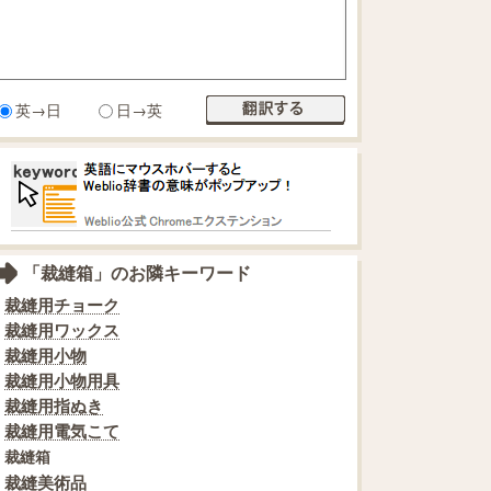
英→日
日→英
「裁縫箱」のお隣キーワード
裁縫用チョーク
裁縫用ワックス
裁縫用小物
裁縫用小物用具
裁縫用指ぬき
裁縫用電気こて
裁縫箱
裁縫美術品