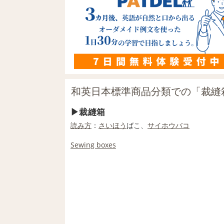
和英日本標準商品分類での「裁縫
裁縫箱
読み方
：
さいほう
ばこ、
サイホウバコ
Sewing boxes