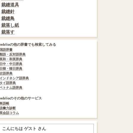
裁縫道具
裁縫針
裁縫鳥
裁落し紙
裁落す
weblioの他の辞書でも検索してみる
国語辞書
類語・反対語辞典
英和・和英辞典
日中・中日辞典
日韓・韓日辞典
古語辞典
インドネシア語辞典
タイ語辞典
ベトナム語辞典
weblioのその他のサービス
単語帳
語彙力診断
英会話コラム
こんにちは ゲスト さん