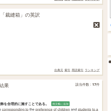
の「裁縫箱」の英訳
出典元
索引
用語索引
ランキング
結果
該当件数 :
17
件
装飾を合理的に施すことである。
例文帳に追加
ns
corresponding to
the
preference
of
children
and
students
to a