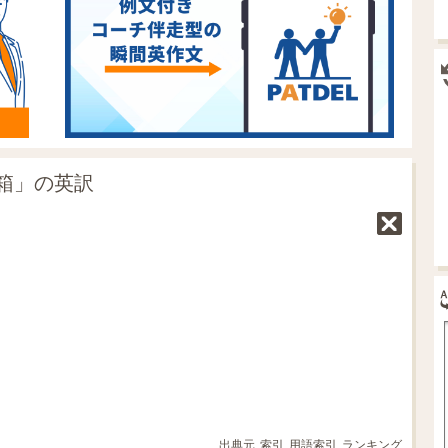
箱」の英訳
出典元
索引
用語索引
ランキング