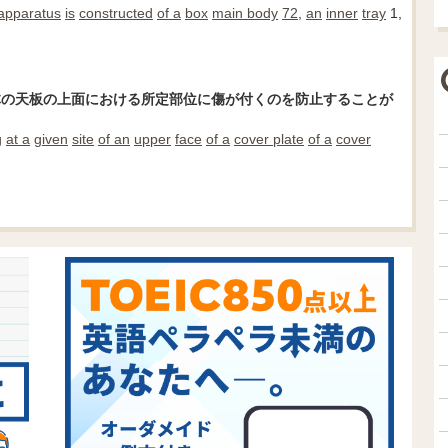
apparatus
is
constructed
of a
box
main body
72
,
an
inner
tray
1,
体の天板の上面における所定部位に傷が付くのを防止することが
g
at a
given
site
of an
upper
face
of a
cover plate
of a
cover