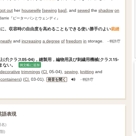
got out
her
housewife
[
sewing
bag
], and
sewed
the
shadow
on
hew Barrie『ピーターパンとウェンディ』
もに、収容時の自由度を高めることもできる使い勝手のよい
裁縫
neatly
and
increasing
a degree
of
freedom
in
storage.
- 特許庁
仕上げ(クラス05-04)，縫製用，編物用及び刺繍用機械(クラス15-
含まない。
例文帳に追加
decorative
trimmings
(
Cl.
05-04),
sewing
,
knitting
and
(
containers
) (
Cl.
03-01).
発音を聞く
- 特許庁
英語表現
名)
類)