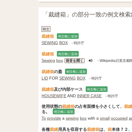
「裁縫箱」の部分一致の例文検索
例文
裁縫箱
例文帳に追加
SEWING
BOX
- 特許庁
裁縫箱
例文帳に追加
Sewing
box
発音を聞く
- Wikipedia日
裁縫箱
の蓋
例文帳に追加
LID
FOR
SEWING
BOX
- 特許庁
裁縫箱
及び内部ケース
例文帳に追加
HOUSEWIFE
AND
INNER CASE
- 特許庁
使用状態の
裁縫箱
の占有面積を小さくして、
裁
る。
例文帳に追加
To
provide
a
sewing
box
with a
small
occupied
a
各種
裁縫
用具を収容する
裁縫箱
は、
箱
本体７２