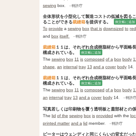
sewing
box.
- 特許庁
全体形状を小型化して製造コストの低減を図る
ることができる
裁縫箱
を提供する。
例文帳に追加
To
provide
a
sewing
box
that is
downsized
to
re
and
box
itself.
- 特許庁
裁縫箱
１１は、それぞれ合成樹脂材から平面略
構成されている。
例文帳に追加
The
sewing
box
11
is
composed
of a
box
body
1
shape
,
an
internal
tray
13
and a
cover
body
14.
裁縫箱
１１は、それぞれ合成樹脂材から平面略
構成されている。
例文帳に追加
The
sewing
box
11
is
composed
of a
box
body
1
an
internal
tray
13
and a
cover
body
14.
- 特許
写真若しくは印刷物を覆う透明板と蓋部材との
The
lid
of the
sewing
box
is
provided
with the
loc
printed matter
and a
lid
member.
- 特許庁
ピーターはウェンディと同じくらいの背丈だっ