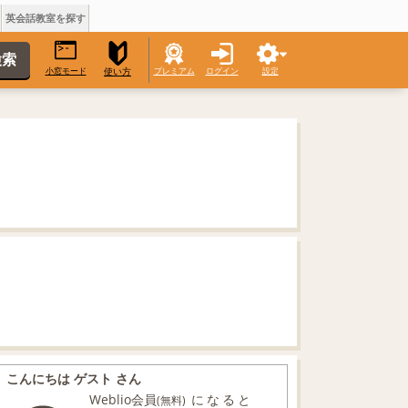
英会話教室を探す
小窓モード
プレミアム
ログイン
設定
使い方
こんにちは ゲスト さん
Weblio会員
になると
(無料)