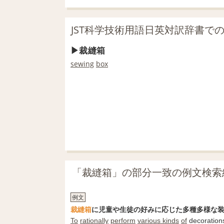
JST科学技術用語日英対訳辞書で
裁縫箱
sewing
box
「裁縫箱」の部分一致の例文検索
例文
裁縫箱
に児童や生徒の好みに応じた多種多様な
To
rationally
perform
various kinds
of
decoratio