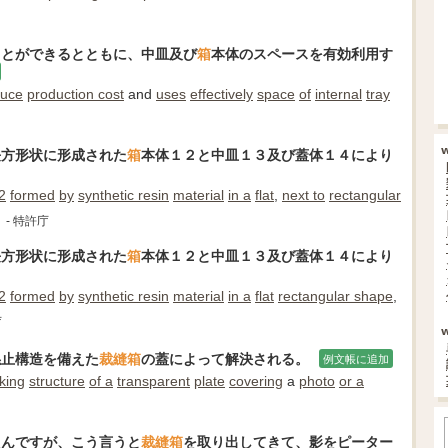
ことができるとともに、中皿及び
箱
本体のスペースを有効利用す
duce
production cost
and
uses
effectively
space
of
internal
tray
長方形状に形成された
箱
本体１２と中皿１３及び蓋体１４により
2
formed
by
synthetic resin
material
in a
flat
,
next to
rectangular
- 特許庁
長方形状に形成された
箱
本体１２と中皿１３及び蓋体１４により
2
formed
by
synthetic resin
material
in a
flat
rectangular shape
,
庁
係止構造を備えた
裁縫箱
の蓋によって解決される。
例文帳に追加
king
structure
of a
transparent
plate
covering
a
photo
or a
たんですが、こう言うと
裁縫箱
を取り出してきて、影をピーター