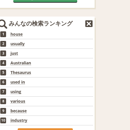
みんなの検索ランキング
house
1
usually
2
just
3
Australian
4
Thesaurus
5
used in
6
using
7
various
8
because
9
industry
10