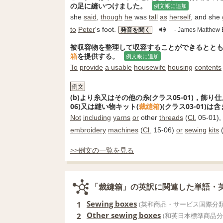
の足に縫いつけました。
例文帳に追加
she
said
,
though
he
was
tall
as
herself
, and she
to
Peter
's foot.
発音を聞く
- James Matt
被収容物を整理して収容することができるとと
箱
を提供する。
例文帳に追加
To
provide
a usable
housewife
housing
contents
例文
(b)より糸又はその他の糸(クラス05-01)，飾り
06)又は縫い物キット(
裁縫箱
)(クラス03-01)は
Not
including
yarns
or
other
threads
(
Cl.
05-01),
embroidery
machines
(
Cl.
15-06)
or
sewing
kits
>>例文の一覧を見る
「裁縫箱」の英訳に関連した単語・
Sewing boxes
1
(英和商品・サービス国際分類
Other sewing boxes
2
(和英日本標準商品分