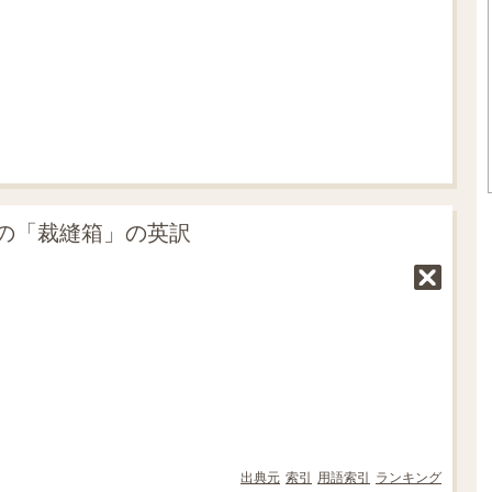
.
0
5
%
の「裁縫箱」の英訳
出典元
索引
用語索引
ランキング