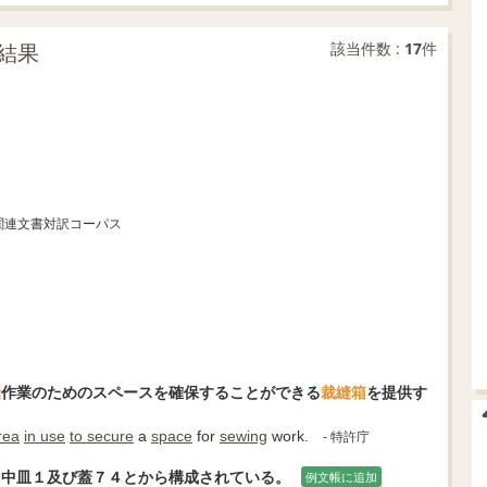
結果
該当件数 :
17
件
英京都関連文書対訳コーパス
縫
作業のためのスペースを確保することができる
裁縫箱
を提供す
rea
in use
to secure
a
space
for
sewing
work.
- 特許庁
、中皿１及び蓋７４とから構成されている。
例文帳に追加