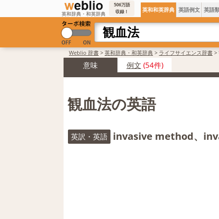
506万語
英和和英辞典
英語例文
英語
収録！
英和辞典・和英辞典
Weblio 辞書
>
英和辞典・和英辞典
>
ライフサイエンス辞書
>
意味
例文
(54件)
観血法の英語
invasive method、inv
英訳・英語