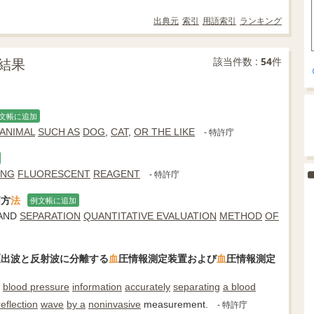
出典元
索引
用語索引
ランキング
結果
該当件数 :
54
件
文帳に追加
ANIMAL
SUCH AS
DOG
,
CAT
,
OR THE LIKE
- 特許庁
ING
FLUORESCENT
REAGENT
- 特許庁
価方
法
例文帳に追加
 AND
SEPARATION
QUANTITATIVE EVALUATION
METHOD
OF
駆出波と反射波に分離する
血
圧情報測定装置および
血
圧情報測定
blood pressure
information
accurately
separating
a blood
reflection
wave
by a
noninvasive
measurement.
- 特許庁