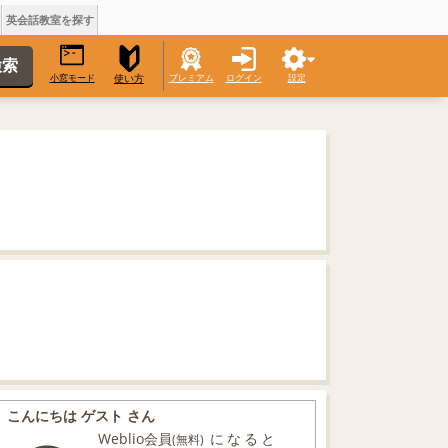
英会話教室を探す
小窓モード
プレミアム
ログイン
設定
使い方
こんにちは ゲスト さん
Weblio会員
になると
(無料)