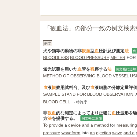
「観血法」の部分一致の例文検索
例文
犬や猫等の動物の非
観
血
型
血
圧計及び測定
法
例
BLOODLESS
BLOOD PRESSURE
METER
FOR
蛍光試薬を用いた
血
管を
観
察する
法
例文帳に追加
METHOD
OF
OBSERVING
BLOOD VESSEL
US
血
液
観
察用試料台、及び
血
液細胞の分離定量評
SAMPLE
STAND FOR
BLOOD
OBSERVATION
,
BLOOD CELL
- 特許庁
非
観
血
的な測定によってより正確に
血
圧波形を
方
法
を提供する。
例文帳に追加
To
provide
a
device
and a
method
for
measuring
pressure
waveform
into
an
ejection
wave
and a