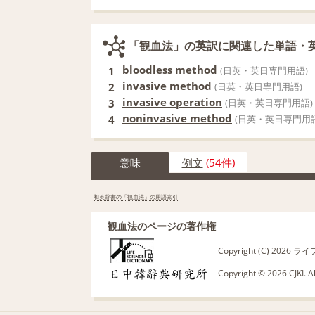
「観血法」の英訳に関連した単語・
bloodless method
1
(日英・英日専門用語)
invasive method
2
(日英・英日専門用語)
invasive operation
3
(日英・英日専門用語)
noninvasive method
4
(日英・英日専門用語
意味
例文
(54件)
和英辞書の「観血法」の用語索引
観血法のページの著作権
Copyright (C) 20
Copyright © 2026 CJKI. A