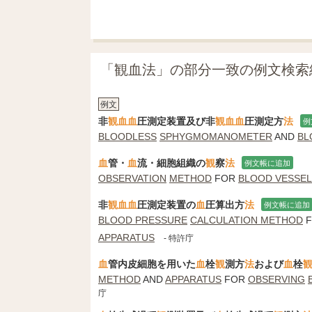
「観血法」の部分一致の例文検索
例文
非
観
血
血
圧測定装置及び非
観
血
血
圧測定方
法
例
BLOODLESS
SPHYGMOMANOMETER
AND
BL
血
管・
血
流・細胞組織の
観
察
法
例文帳に追加
OBSERVATION
METHOD
FOR
BLOOD VESSEL
非
観
血
血
圧測定装置の
血
圧算出方
法
例文帳に追加
BLOOD PRESSURE
CALCULATION METHOD
F
APPARATUS
- 特許庁
血
管内皮細胞を用いた
血
栓
観
測方
法
および
血
栓
METHOD
AND
APPARATUS
FOR
OBSERVING
庁