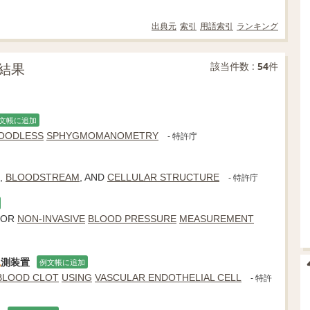
出典元
索引
用語索引
ランキング
結果
該当件数 :
54
件
文帳に追加
OODLESS
SPHYGMOMANOMETRY
- 特許庁
,
BLOODSTREAM
, AND
CELLULAR STRUCTURE
- 特許庁
OR
NON-INVASIVE
BLOOD PRESSURE
MEASUREMENT
観
測装置
例文帳に追加
BLOOD CLOT
USING
VASCULAR ENDOTHELIAL CELL
- 特許