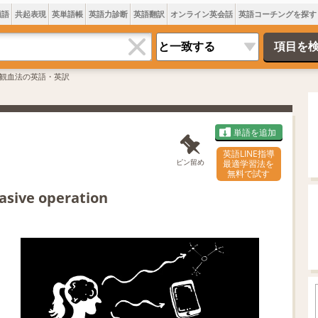
類語
共起表現
英単語帳
英語力診断
英語翻訳
オンライン英会話
英語コーチングを探す
観血法の英語・英訳
単語を追加
英語LINE指導
ピン留め
最適学習法を
無料で試す
asive operation