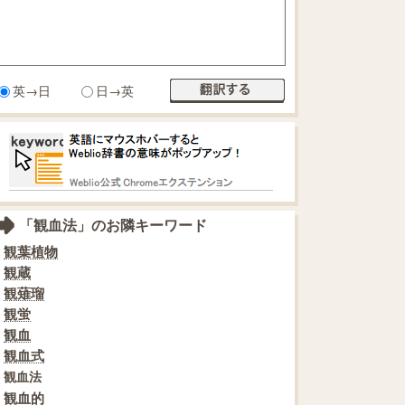
英→日
日→英
「観血法」のお隣キーワード
観葉植物
観蔵
観薙瑠
観蛍
観血
観血式
観血法
観血的