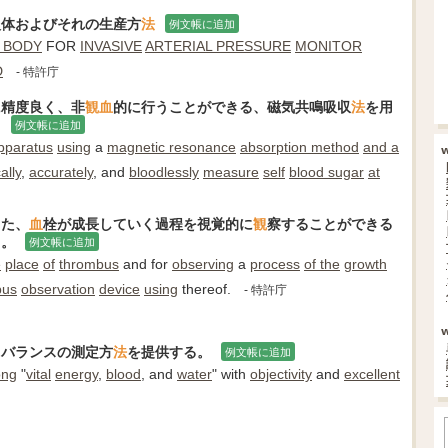
入体およびそれの生産方
法
例文帳に追加
 BODY
FOR
INVASIVE
ARTERIAL PRESSURE
MONITOR
D
- 特許庁
に精度良く、非
観
血
的に行うことができる、磁気共鳴吸収
法
を用
。
例文帳に追加
pparatus
using
a
magnetic resonance
absorption method
and a
ally
,
accurately
, and
bloodlessly
measure
self
blood sugar
at
また、
血
栓が成長していく過程を視覚的に
観
察することができる
る。
例文帳に追加
e
place
of
thrombus
and for
observing
a
process
of the
growth
bus
observation
device
using
thereof.
- 特許庁
」バランスの測定方
法
を提供する。
例文帳に追加
ng
"
vital
energy
,
blood
, and
water
" with
objectivity
and
excellent