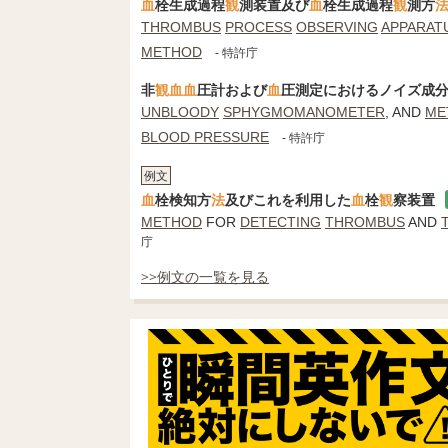
血
栓生成過程
観
測装置及び
血
栓生成過程
観
測方
THROMBUS
PROCESS
OBSERVING
APPARAT
METHOD
- 特許庁
非
観
血
血
圧計および
血
圧測定におけるノイズ成
UNBLOODY
SPHYGMOMANOMETER
, AND
ME
BLOOD PRESSURE
- 特許庁
例文
血
栓検知方
法
及びこれを利用した
血
栓
観
察装置
METHOD
FOR
DETECTING
THROMBUS
AND
庁
>>例文の一覧を見る