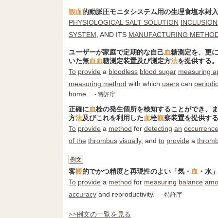
観
血
的動脈圧モニタシステム用の生理食塩水封
PHYSIOLOGICAL SALT SOLUTION
INCLUSION
SYSTEM
, AND ITS
MANUFACTURING METHO
ユーザーが家庭で定期的な自己
血
糖測定を、更
いた無
血
血
糖測定装置及び測定方
法
を提供する
To
provide
a
bloodless
blood sugar
measuring a
measuring method
with which
users
can
periodic
home.
- 特許庁
正確に
血
栓の発生個所を検知することができ、
方
法
及びこれを利用した
血
栓
観
察装置を提供す
To
provide
a
method
for
detecting
an
occurrenc
of the
thrombus
visually
, and
to
provide
a
throm
例文
客
観
的でかつ精度と再現性のよい「気・
血
・水
To
provide
a
method
for
measuring
balance
amo
accuracy
and reproductivity.
- 特許庁
>>例文の一覧を見る