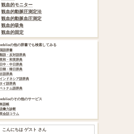
観血的モニター
観血的動脈圧測定法
観血的動脈血圧測定
観血的吸角
観血的固定
weblioの他の辞書でも検索してみる
国語辞書
類語・反対語辞典
英和・和英辞典
日中・中日辞典
日韓・韓日辞典
古語辞典
インドネシア語辞典
タイ語辞典
ベトナム語辞典
weblioのその他のサービス
単語帳
語彙力診断
英会話コラム
こんにちは ゲスト さん