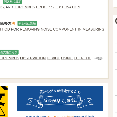
法
例文帳に追加
US
, AND
THROMBUS
PROCESS
OBSERVATION
分除去方
法
例文帳に追加
THOD
FOR
REMOVING
NOISE
COMPONENT
IN
MEASURING
例文帳に追加
THROMBUS
OBSERVATION
DEVICE
USING
THEREOF
- 特許