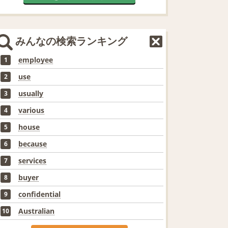
みんなの検索ランキング
employee
1
use
2
usually
3
various
4
house
5
because
6
services
7
buyer
8
confidential
9
Australian
10