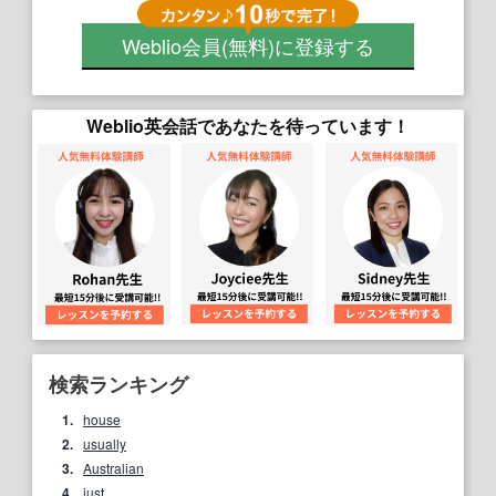
Weblio会員
(無料)
に登録する
Weblio英会話であなたを待っています！
検索ランキング
1.
house
2.
usually
3.
Australian
4.
just