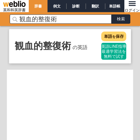
辞書
例文
診断
翻訳
単語帳
英和和英辞書
ログイン
単語
保存
を
観血的整復術
の英語
英語LINE指導
最適学習法を
無料で試す