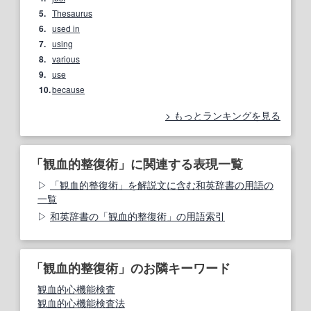
5.
Thesaurus
6.
used in
7.
using
8.
various
9.
use
10.
because
もっとランキングを見る
「観血的整復術」に関連する表現一覧
「観血的整復術」を解説文に含む和英辞書の用語の
一覧
和英辞書の「観血的整復術」の用語索引
「観血的整復術」のお隣キーワード
観血的心機能検査
観血的心機能検査法