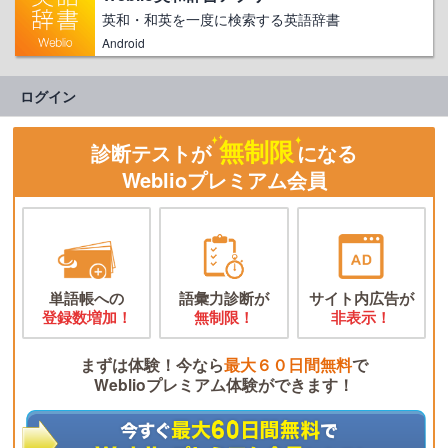
英和・和英を一度に検索する英語辞書
Android
ログイン
無制限
診断テストが
になる
Weblioプレミアム会員
単語帳への
語彙力診断が
サイト内広告が
登録数増加！
無制限！
非表示！
まずは体験！今なら
最大６０日間無料
で
Weblioプレミアム体験ができます！