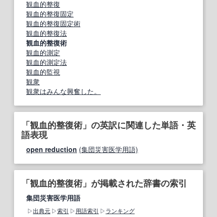
観血的整復
観血的整復固定
観血的整復固定術
観血的整復法
観血的整復術
観血的測定
観血的測定法
観血的監視
観衆
観衆はみんな興奮した。
「観血的整復術」の英訳に関連した単語・英
語表現
open reduction
(集団災害医学用語)
「観血的整復術」が掲載された辞書の索引
集団災害医学用語
出典元
索引
用語索引
ランキング