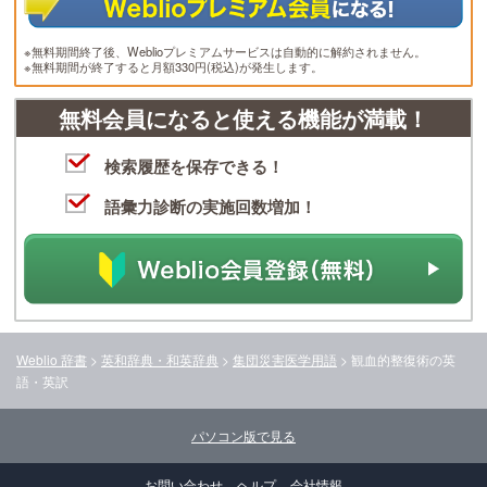
※無料期間終了後、Weblioプレミアムサービスは自動的に解約されません。
※無料期間が終了すると月額330円(税込)が発生します。
無料会員になると使える機能が満載！
検索履歴を保存できる！
語彙力診断の実施回数増加！
Weblio 辞書
>
英和辞典・和英辞典
>
集団災害医学用語
>
観血的整復術
の英
語・英訳
パソコン版で見る
お問い合わせ
ヘルプ
会社情報