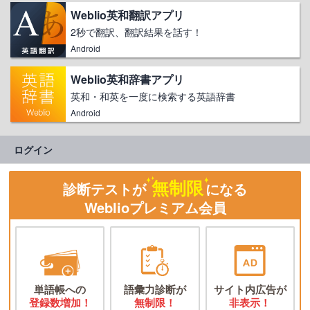
Weblio英和翻訳アプリ
2秒で翻訳、翻訳結果を話す！
Android
Weblio英和辞書アプリ
英和・和英を一度に検索する英語辞書
Android
ログイン
無制限
診断テストが
になる
Weblioプレミアム会員
単語帳への
語彙力診断が
サイト内広告が
登録数増加！
無制限！
非表示！