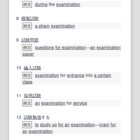
during
the
examination
例文
8
模擬試験
a sham
examination
例文
9
試験問題
questions
for examination
―
an
examination
例文
paper
10
編入試験
examination
for
entrance
into
a certain
例文
class
11
採用試験
an
examination
for
service
例文
12
試験勉強
する
to
study up
for an
examination
―
cram
for
例文
an
examination