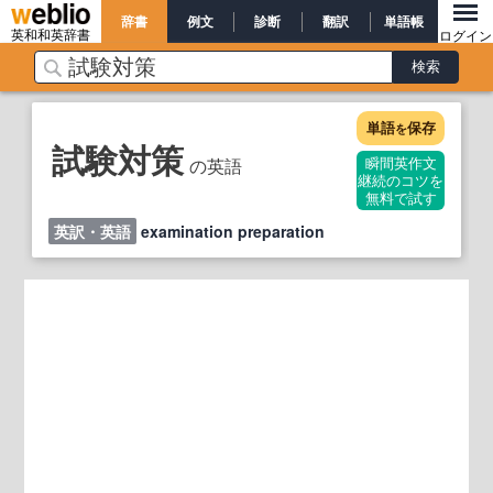
辞書
例文
診断
翻訳
単語帳
英和和英辞書
ログイン
単語
保存
を
試験対策
の英語
瞬間英作文
継続のコツを
無料で試す
英訳・英語
examination preparation