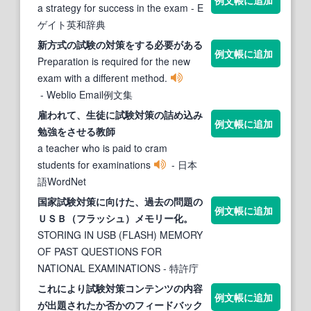
a strategy for success in the exam
- E
ゲイト英和辞典
新方式の
試験
の
対策
をする必要がある
例文帳に追加
Preparation is required for the new
exam with a different method.
- Weblio Email例文集
雇われて、生徒に
試験対策
の詰め込み
例文帳に追加
勉強をさせる教師
a teacher who is paid to cram
students for examinations
- 日本
語WordNet
国家
試験対策
に向けた、過去の問題の
例文帳に追加
ＵＳＢ（フラッシュ）メモリー化。
STORING IN USB (FLASH) MEMORY
OF PAST QUESTIONS FOR
NATIONAL EXAMINATIONS
- 特許庁
これにより
試験対策
コンテンツの内容
例文帳に追加
が出題されたか否かのフィードバック