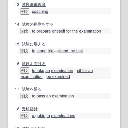
13
試験
準備
教育
coaching
例文
14
試験の
用意
をする
to prepare
oneself
for the
examination
例文
15
試験
に
堪える
to
stand
trial
―
stand the test
例文
16
試験を受ける
to take
an
examination
―
sit for an
例文
examination
―
be examined
17
試験
を
通る
to
pass an examination
例文
18
受験
指針
a guide
to
examinations
例文