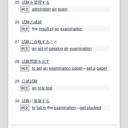
25
試験
を管理する
administer
an
exam
例文
26
試験の成績
the
result of
an
examination
例文
27
試験に合格する
こと
an
act
of
passing
an
examination
例文
28
試験問題
を出す
to set
an
examination paper
―
set a
paper
例文
29
口述試験
an
oral test
例文
30
試験
に
落第する
to
fail in
the
examination
―
get plucked
例文