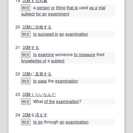
19
試験する
対象
a
person
or
thing
that is
used
as a
trial
例文
subject
for an
experiment
20
試験に合格する
to
succeed in
an
examination
例文
21
試験する
to
examine
someone
to measure
their
例文
knowledge of
a
subject
22
試験
に
及第する
to
pass
the
examination
例文
23
試験
くらい
なんだ
What
of the
examination
?
例文
24
試験
を
済ます
to go
through
an
examination
例文