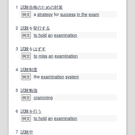
1
試験
合格
のための
対策
a
strategy
for
success
in the
exam
例文
2
試験
を
挙行する
to hold
an
examination
例文
3
試験
を
はずす
to
miss
an
examination
例文
4
試験
制度
the
examination
system
例文
5
試験勉強
cramming
例文
6
試験を行う
to hold
an
examination
例文
7
試験中