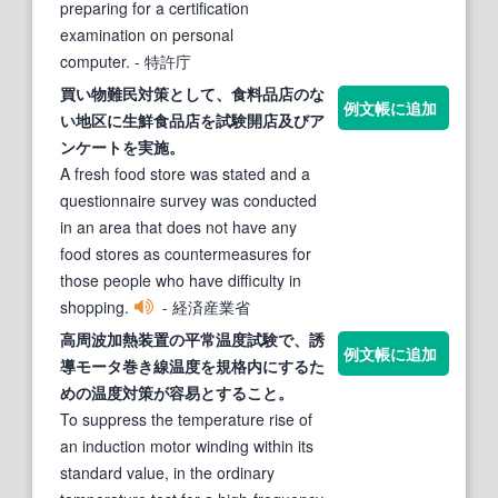
preparing for a certification
examination on personal
computer.
- 特許庁
買い物難民
対策
として、食料品店のな
例文帳に追加
い地区に生鮮食品店を
試験
開店及びア
ンケートを実施。
A fresh food store was stated and a
questionnaire survey was conducted
in an area that does not have any
food stores as countermeasures for
those people who have difficulty in
shopping.
- 経済産業省
高周波加熱装置の平常温度
試験
で、誘
例文帳に追加
導モータ巻き線温度を規格内にするた
めの温度
対策
が容易とすること。
To suppress the temperature rise of
an induction motor winding within its
standard value, in the ordinary