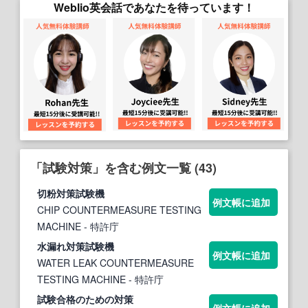
Weblio英会話であなたを待っています！
「試験対策」を含む例文一覧 (43)
切粉
対策
試験
機
例文帳に追加
CHIP COUNTERMEASURE TESTING
MACHINE
- 特許庁
水漏れ
対策
試験
機
例文帳に追加
WATER LEAK COUNTERMEASURE
TESTING MACHINE
- 特許庁
試験
合格のための
対策
例文帳に追加