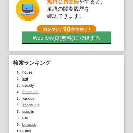
をすると、
無料会員登録
単語の閲覧履歴を
確認できます。
Weblio会員
(無料)
に登録する
検索ランキング
1.
house
2.
just
3.
usually
4.
Australian
5.
various
6.
Thesaurus
7.
used in
8.
use
9.
because
10.
using