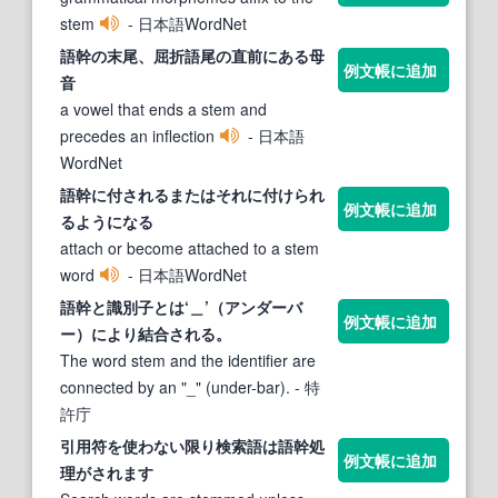
stem
- 日本語WordNet
語幹
の末尾、屈折語尾の直前にある母
例文帳に追加
音
a vowel that ends a stem and
precedes an inflection
- 日本語
WordNet
語幹
に付されるまたはそれに付けられ
例文帳に追加
るようになる
attach or become attached to a stem
word
- 日本語WordNet
語幹
と識別子とは‘＿’（アンダーバ
例文帳に追加
ー）により結合される。
The word stem and the identifier are
connected by an "_" (under-bar).
- 特
許庁
引用符を使わない限り検索語は
語幹
処
例文帳に追加
理がされます