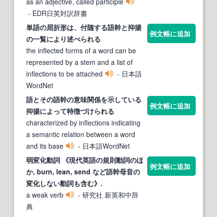
as an adjective, called participle
- EDR日英対訳辞書
単語の屈折形は、付随する
語幹
と抑揚
例文帳に追加
の一覧により述べられる
the inflected forms of a word can be
represented by a stem and a list of
inflections to be attached
- 日本語
WordNet
語とその
語幹
の意味関係を示している
例文帳に追加
抑揚によって特徴づけられる
characterized by inflections indicating
a semantic relation between a word
and its base
- 日本語WordNet
弱変化動詞 《現代英語の規則動詞のほ
例文帳に追加
か, burn, lean, send など
語幹
母音の
変化しない動詞も含む》.
a weak verb
- 研究社 新英和中辞
典