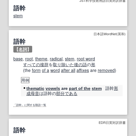
JST科学技術用語日英対訳辞書
語幹
stem
日本語WordNet(英和)
語幹
【
名詞
】
base
,
root
,
theme
,
radical
,
stem
,
root word
すべての
接辞
を
取り
除いた
後の
語
の
形
(the
form
of a
word
after all
affixes
are
removed
)
用例
語幹
形
thematic
vowels
are
part of the
stem
成
母音
は語幹の
部分
である
「語幹」に関する類語一覧
EDR日英対訳辞書
語幹