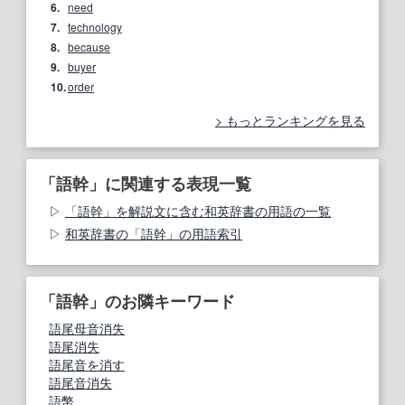
6.
need
7.
technology
8.
because
9.
buyer
10.
order
もっとランキングを見る
「語幹」に関連する表現一覧
「語幹」を解説文に含む和英辞書の用語の一覧
和英辞書の「語幹」の用語索引
「語幹」のお隣キーワード
語尾母音消失
語尾消失
語尾音を消す
語尾音消失
語幣