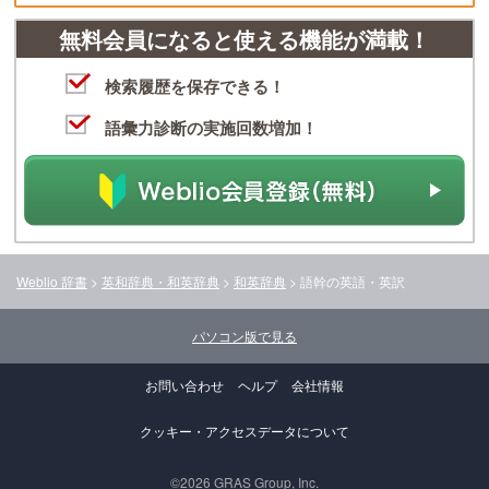
無料会員になると使える機能が満載！
検索履歴を保存できる！
語彙力診断の実施回数増加！
Weblio 辞書
>
英和辞典・和英辞典
>
和英辞典
>
語幹
の英語・英訳
パソコン版で見る
お問い合わせ
ヘルプ
会社情報
クッキー・アクセスデータについて
©2026 GRAS Group, Inc.