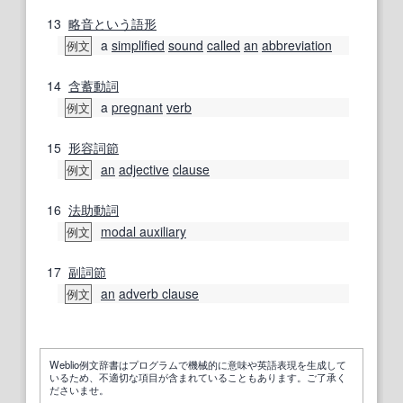
13
略
音
という
語形
a
simplified
sound
called
an
abbreviation
例文
14
含蓄
動詞
a
pregnant
verb
例文
15
形容詞節
an
adjective
clause
例文
16
法助動詞
modal auxiliary
例文
17
副詞節
an
adverb clause
例文
Weblio例文辞書はプログラムで機械的に意味や英語表現を生成して
いるため、不適切な項目が含まれていることもあります。ご了承く
ださいませ。