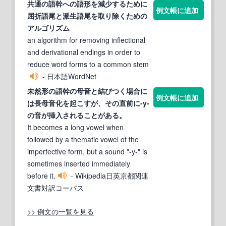
共通の
語幹
への語形を減少するために
例文帳に追加
屈折語尾と派生語尾を取り除くための
アルゴリズム
an algorithm for removing inflectional
and derivational endings in order to
reduce word forms to a common stem
- 日本語WordNet
未然形の
語幹
の母音と結びつく場合に
例文帳に追加
は長母音化を起こすが、その直前に-y-
の音が挿入されることがある。
It becomes a long vowel when
followed by a thematic vowel of the
imperfective form, but a sound "-y-" is
sometimes inserted immediately
before it.
- Wikipedia日英京都関連
文書対訳コーパス
>> 例文の一覧を見る