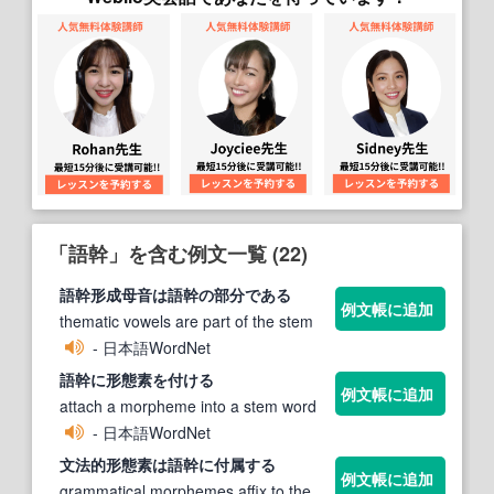
「語幹」を含む例文一覧 (22)
語幹
形成母音は
語幹
の部分である
例文帳に追加
thematic vowels are part of the stem
- 日本語WordNet
語幹
に形態素を付ける
例文帳に追加
attach a morpheme into a stem word
- 日本語WordNet
文法的形態素は
語幹
に付属する
例文帳に追加
grammatical morphemes affix to the