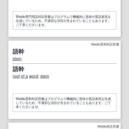
Weblio専門用語対訳辞書はプログラムで機械的に意味や英語表現を
生成しているため、不適切な項目が含まれていることもあります。
ご了承くださいませ。
Weblio英和対訳辞書
語幹
stem
語幹
root
of a
word
;
stem
Weblio英和対訳辞書はプログラムで機械的に意味や英語表現を生成
しているため、不適切な項目が含まれていることもあります。ご了
承くださいませ。
Weblio例文辞書