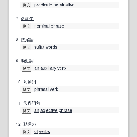
predicate
nominative
例文
7
名詞句
nominal phrase
例文
8
接尾語
suffix
words
例文
9
助動詞
an
auxiliary verb
例文
10
句動詞
phrasal verb
例文
11
形容詞句
an
adjective phrase
例文
12
動詞の
of
verbs
例文