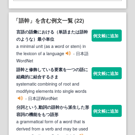
「語幹」を含む例文一覧 (22)
言語の語彙における（単語または
語幹
例文帳に追加
のような）最小単位
a minimal unit (as a word or stem) in
the lexicon of a language
- 日本語
WordNet
語幹
と修飾している要素を一つの語に
例文帳に追加
組織的に結合するさま
systematic combining of root and
modifying elements into single words
- 日本語WordNet
分詞という,動詞の
語幹
から派生した形
例文帳に追加
容詞の機能をもつ語形
a grammatical form of a word that is
derived from a verb and may be used