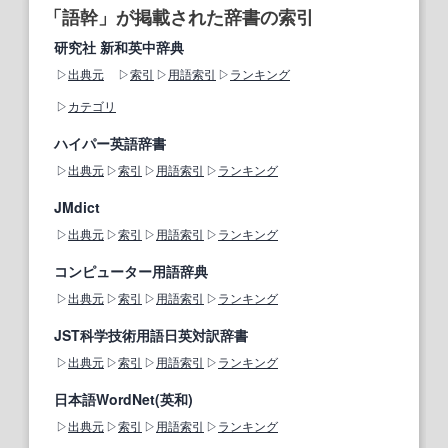
「語幹」が掲載された辞書の索引
研究社 新和英中辞典
出典元
索引
用語索引
ランキング
カテゴリ
ハイパー英語辞書
出典元
索引
用語索引
ランキング
JMdict
出典元
索引
用語索引
ランキング
コンピューター用語辞典
出典元
索引
用語索引
ランキング
JST科学技術用語日英対訳辞書
出典元
索引
用語索引
ランキング
日本語WordNet(英和)
出典元
索引
用語索引
ランキング