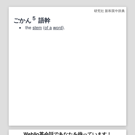
研究社 新和英中辞典
５
ごかん
語幹
the
stem
(
of a
word
).
Weblio英会話であなたを待っています！