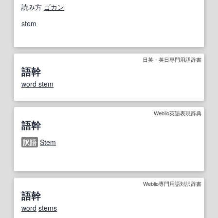
読み方
ゴカン
stem
日英・英日専門用語辞書
語幹
word stem
Weblio英語表現辞典
語幹
訳語
Stem
Weblio専門用語対訳辞書
語幹
word
stems