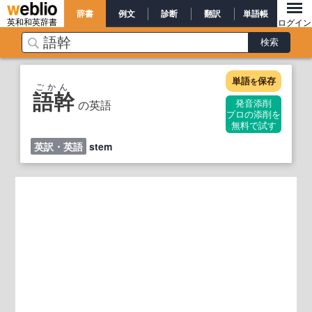
辞書
例文
診断
翻訳
単語帳
英和和英辞書
ログイン
単語
保存
を
ごかん
語幹
の英語
発音添削
プロの添削を
無料で試す
英訳・英語
stem