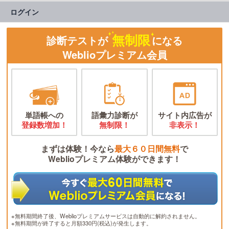
ログイン
無制限
診断テストが
になる
Weblioプレミアム会員
単語帳への
語彙力診断が
サイト内広告が
登録数増加！
無制限！
非表示！
まずは体験！今なら
最大６０日間無料
で
Weblioプレミアム体験ができます！
※無料期間終了後、Weblioプレミアムサービスは自動的に解約されません。
※無料期間が終了すると月額330円(税込)が発生します。