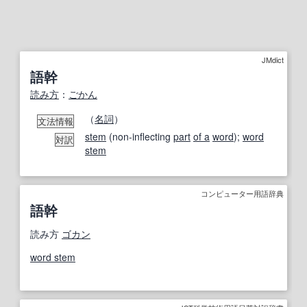
JMdict
語幹
読み方
：
ごかん
（
名詞
）
文法情報
stem
(non-inflecting
part
of a
word
);
word
対訳
stem
コンピューター用語辞典
語幹
読み方
ゴカン
word stem