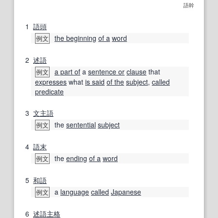
語幹
1
語頭
the beginning
of a
word
例文
2
述語
a part of
a
sentence or
clause
that
例文
expresses
what
is said
of the
subject
,
called
predicate
3
文
主語
the
sentential
subject
例文
4
語末
the
ending
of a
word
例文
5
和語
a
language
called
Japanese
例文
6
述語
主格