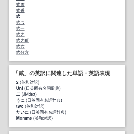
式雪
式香
弐
弐つ
弐一
弐之
弐之町
弐六
弐分方
「貳」の英訳に関連した単語・英語表現
2
(英和対訳)
Uni
(日英固有名詞辞典)
二
(JMdict)
うに
(日英固有名詞辞典)
two
(英和対訳)
だいに
(日英固有名詞辞典)
Momme
(英和対訳)