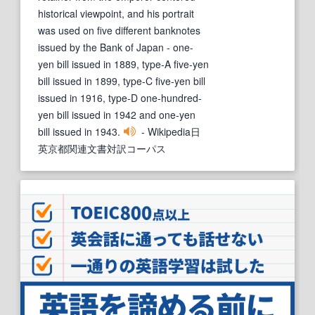
historical viewpoint, and his portrait
was used on five different banknotes
issued by the Bank of Japan - one-
yen bill issued in 1889, type-A five-yen
bill issued in 1899, type-C five-yen bill
issued in 1916, type-D one-hundred-
yen bill issued in 1942 and one-yen
bill issued in 1943.
- Wikipedia日
英京都関連文書対訳コーパス