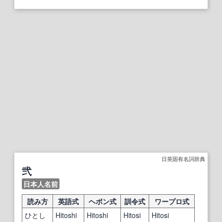
日英固有名詞辞典
弐
日本人名前
読み方
英語式
ヘボン式
訓令式
ワープロ式
ひとし
Hitoshi
Hitoshi
Hitosi
Hitosi