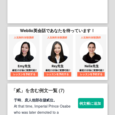
Weblio英会話であなたを待っています！
「貳」を含む例文一覧 (7)
于時、庶人他部在儲
貳
位。
例文帳に追加
At that time, Imperial Prince Osabe
who was later demoted to a