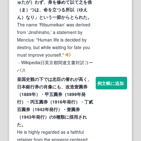
ゅたが）わず、身を修めて以て之を俟
（ま）つは、命を立つる所以（ゆえ
ん）なり」という一節からとられた。
The name 'Ritsumeikan' was derived
from 'Jinshinsho,' a statement by
Mencius: "Human life is decided by
destiny, but while waiting for fate you
must improve yourself."
- Wikipedia日英京都関連文書対訳コー
パス
皇国史観の下では忠臣の誉れが高く、
例文帳に追加
日本銀行券の肖像にも、改造壹圓券
（1889年）・甲五圓券（1899年発
行）・丙五圓券（1916年発行）・丁
貳
百圓券（1942年発行）・壹圓券
（1943年発行）の5種類に採用され
た。
He is highly regarded as a faithful
retainer from the emperor-centered