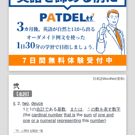
日本語WordNet(英和)
弐
【
名詞
】
ii
, 2,
two
,
deuce
1と1の
合計で
ある
基数
、
または
、こ
の数
を表す
数字
(the
cardinal number
that is
the
sum
of
one and
one
or a
numeral
representing
this
number
)
「弐」に関する類語一覧