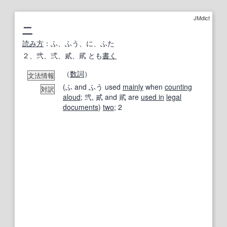
JMdict
二
読み方
：ふ、ふう、に、ふた
２、弐、弍、貳、貮 とも
書く
（
数詞
）
文法情報
(ふ and ふう used
mainly
when
counting
対訳
aloud
; 弐, 貳 and 貮 are
used in
legal
documents
)
two
; 2