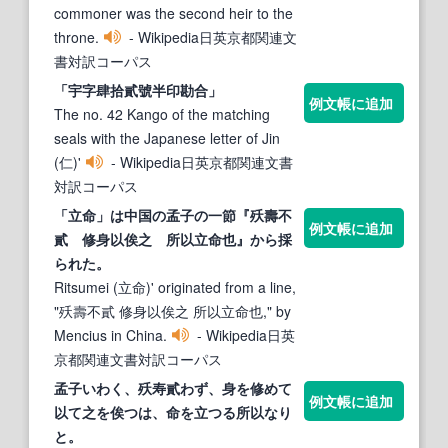
commoner was the second heir to the
throne.
- Wikipedia日英京都関連文
書対訳コーパス
「宇字肆拾
貳
號半印勘合」
例文帳に追加
The no. 42 Kango of the matching
seals with the Japanese letter of Jin
(仁)'
- Wikipedia日英京都関連文書
対訳コーパス
「立命」は中国の孟子の一節『殀壽不
例文帳に追加
貳
修身以俟之 所以立命也』から採
られた。
Ritsumei (立命)' originated from a line,
"殀壽不貳 修身以俟之 所以立命也," by
Mencius in China.
- Wikipedia日英
京都関連文書対訳コーパス
孟子いわく、殀寿
貳
わず、身を修めて
例文帳に追加
以て之を俟つは、命を立つる所以なり
と。