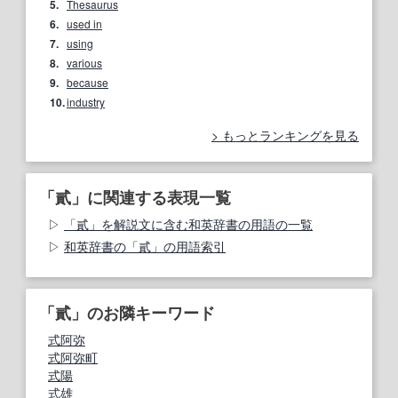
5.
Thesaurus
6.
used in
7.
using
8.
various
9.
because
10.
industry
もっとランキングを見る
「貳」に関連する表現一覧
「貳」を解説文に含む和英辞書の用語の一覧
和英辞書の「貳」の用語索引
「貳」のお隣キーワード
式阿弥
式阿弥町
式陽
式雄