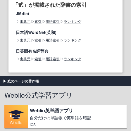
「貳」が掲載された辞書の索引
JMdict
出典元
索引
用語索引
ランキング
日本語WordNet(英和)
出典元
索引
用語索引
ランキング
日英固有名詞辞典
出典元
索引
用語索引
ランキング
貳のページの著作権
Weblio公式学習アプリ
Weblio英単語アプリ
自分だけの単語帳で英単語を暗記
iOS