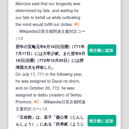
Mencius said that our longevity was
determined by fate, and waiting for
our fate to befall us while cultivating
the mind would fulfill our duties.
- Wikipedia日英京都関連文書対訳コー
パス
翌年の宝亀元年6月16日(旧暦)（771年
例文帳に追加
7月17日）には大宰少
貳
、また翌年9月
16日(旧暦)（772年10月20日）には摂
津国大夫を拝命した。
On July 17, 771 in the following year,
he was assigned to Dazai no shoni,
and on October 20, 772, he was
assigned to daibu (master) of Settsu
Province.
- Wikipedia日英京都関連
文書対訳コーパス
「立命館」は、孟子「盡心章（じんし
例文帳に追加
んしょう）」にある「殀寿
貳
（ようじ