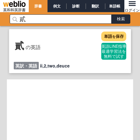
辞書
例文
診断
翻訳
単語帳
英和和英辞書
ログイン
単語
保存
を
貳
の英語
英語LINE指導
最適学習法を
無料で試す
英訳・英語
ii,2,two,deuce