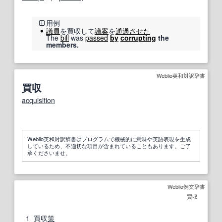
用例
議員
を買収して
議案
を
通過
させた
The
bill
was
passed
by
corrupting
the
members.
Weblio英和対訳辞書
買収
acquisition
Weblio英和対訳辞書はプログラムで機械的に意味や英語表現を生成
しているため、不適切な項目が含まれていることもあります。ご了
承くださいませ。
Weblio例文辞書
買収
1
買収
策