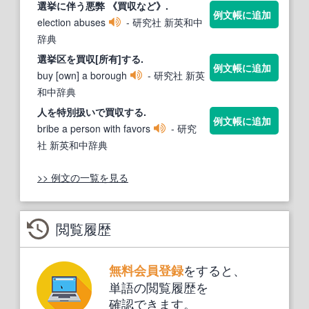
選挙に伴う悪弊 《
買収
など》.
例文帳に追加
election abuses
- 研究社 新英和中
辞典
選挙区を
買収
[所有]する.
例文帳に追加
buy [own] a borough
- 研究社 新英
和中辞典
人を特別扱いで
買収
する.
例文帳に追加
bribe a person with favors
- 研究
社 新英和中辞典
>> 例文の一覧を見る
閲覧履歴
をすると、
無料会員登録
単語の閲覧履歴を
確認できます。