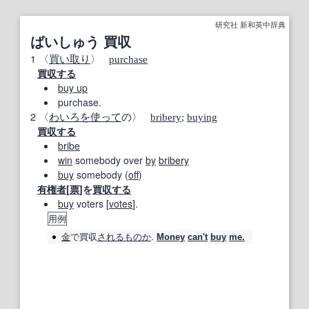
研究社 新和英中辞典
ばいしゅう 買収
1
〈
買い取り
〉
purchase
買収する
buy up
purchase.
2
〈
わいろ
を使って
の〉
bribery
;
buying
買収する
bribe
win
somebody over
by
bribery
buy
somebody (
off
)
有権者
[
票
]を
買収する
buy
voters [
votes
].
用例
金
で
買収
される
ものか
.
Money
can't
buy
me.