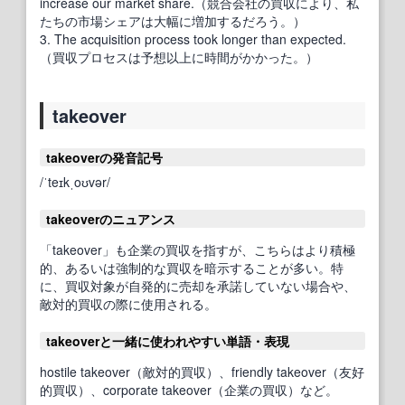
increase our market share.（競合会社の買収により、私
たちの市場シェアは大幅に増加するだろう。）
3. The acquisition process took longer than expected.
（買収プロセスは予想以上に時間がかかった。）
takeover
takeoverの発音記号
/ˈteɪkˌoʊvər/
takeoverのニュアンス
「takeover」も企業の買収を指すが、こちらはより積極
的、あるいは強制的な買収を暗示することが多い。特
に、買収対象が自発的に売却を承諾していない場合や、
敵対的買収の際に使用される。
takeoverと一緒に使われやすい単語・表現
hostile takeover（敵対的買収）、friendly takeover（友好
的買収）、corporate takeover（企業の買収）など。