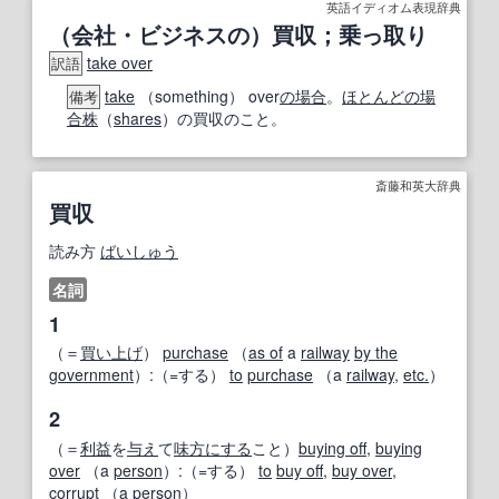
英語イディオム表現辞典
（会社・ビジネスの）買収；乗っ取り
take over
訳語
take
（something） over
の場合
。
ほとんどの場
備考
合
株
（
shares
）の買収のこと。
斎藤和英大辞典
買収
読み方
ばいしゅう
名詞
1
（＝
買い上げ
）
purchase
（
as of
a
railway
by the
government
）:（=する）
to
purchase
（a
railway
,
etc.
）
2
（＝
利益
を
与え
て
味方にする
こと）
buying off
,
buying
over
（a
person
）:（=する）
to
buy off
,
buy over
,
corrupt
（a
person
）