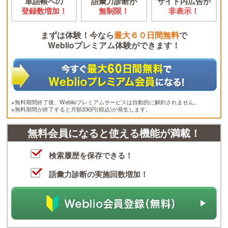
単語帳への
語彙力診断が
サイト内広告が
登録数増加！
無制限！
非表示！
まずは体験！今なら
最大６０日間無料
で
Weblioプレミアム体験ができます！
※無料期間終了後、Weblioプレミアムサービスは自動的に解約されません。
※無料期間が終了すると月額330円(税込)が発生します。
無料会員になると使える機能が満載！
検索履歴を保存できる！
語彙力診断の実施回数増加！