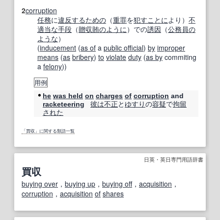
2
corruption
任務
に
違反する
ための
（
重罪
を
犯す
ことに
より）
不
適当な
手段
（
贈収賄
のように
）での
誘因
（
公務員
の
ような
）
(
inducement
(
as of
a
public official
)
by
improper
means
(
as
bribery
)
to
violate
duty
(
as by
commiting
a
felony
))
用例
he
was held
on
charges
of
corruption
and
彼は
不正
と
ゆすり
の
容疑
で
拘留
racketeering
された
「買収」に関する類語一覧
日英・英日専門用語辞書
買収
buying over
，
buying up
，
buying off
，
acquisition
，
corruption
，
acquisition
of
shares