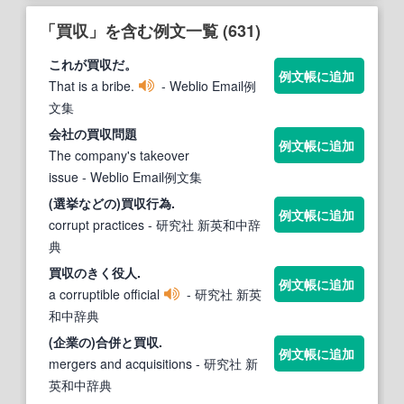
「買収」を含む例文一覧 (631)
これが
買収
だ。
例文帳に追加
That is a bribe.
- Weblio Email例
文集
会社の
買収
問題
例文帳に追加
The company's takeover
issue
- Weblio Email例文集
(選挙などの)
買収
行為.
例文帳に追加
corrupt practices
- 研究社 新英和中辞
典
買収
のきく役人.
例文帳に追加
a corruptible official
- 研究社 新英
和中辞典
(企業の)合併と
買収
.
例文帳に追加
mergers and acquisitions
- 研究社 新
英和中辞典