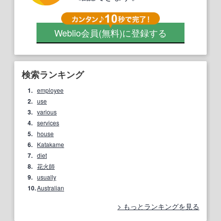
Weblio会員
(無料)
に登録する
検索ランキング
1.
employee
2.
use
3.
various
4.
services
5.
house
6.
Katakame
7.
diet
8.
花火師
9.
usually
10.
Australian
もっとランキングを見る