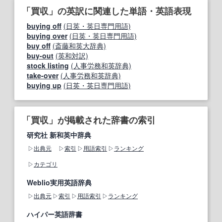
「買収」の英訳に関連した単語・英語表現
buying off
(日英・英日専門用語)
buying over
(日英・英日専門用語)
buy off
(斎藤和英大辞典)
buy-out
(英和対訳)
stock listing
(人事労務和英辞典)
take-over
(人事労務和英辞典)
buying up
(日英・英日専門用語)
「買収」が掲載された辞書の索引
研究社 新和英中辞典
出典元
索引
用語索引
ランキング
カテゴリ
Weblio実用英語辞典
出典元
索引
用語索引
ランキング
ハイパー英語辞書