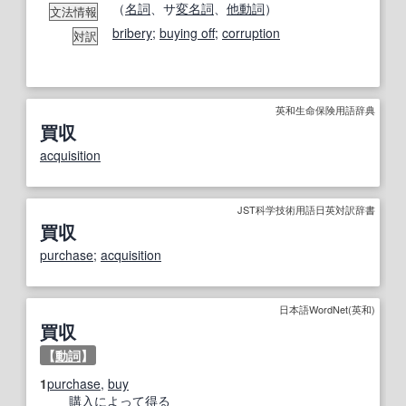
（
名詞
、サ
変名
詞
、
他動詞
）
文法情報
bribery
;
buying off
;
corruption
対訳
英和生命保険用語辞典
買収
acquisition
JST科学技術用語日英対訳辞書
買収
purchase
;
acquisition
日本語WordNet(英和)
買収
【
動詞
】
1
purchase
,
buy
購入
によって
得る