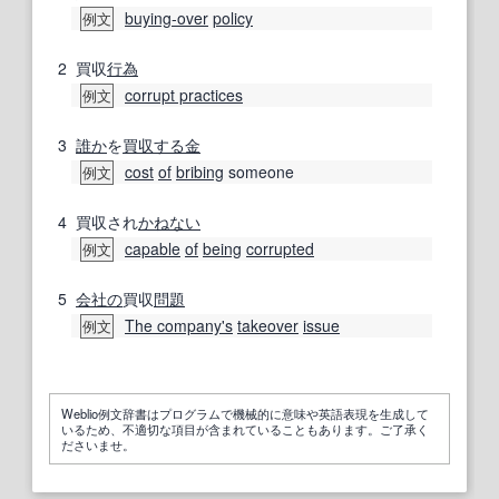
buying-over
policy
例文
2
買収
行為
corrupt practices
例文
3
誰か
を
買収する
金
cost
of
bribing
someone
例文
4
買収され
かねない
capable
of
being
corrupted
例文
5
会社の
買収
問題
The company
's
takeover
issue
例文
Weblio例文辞書はプログラムで機械的に意味や英語表現を生成して
いるため、不適切な項目が含まれていることもあります。ご了承く
ださいませ。