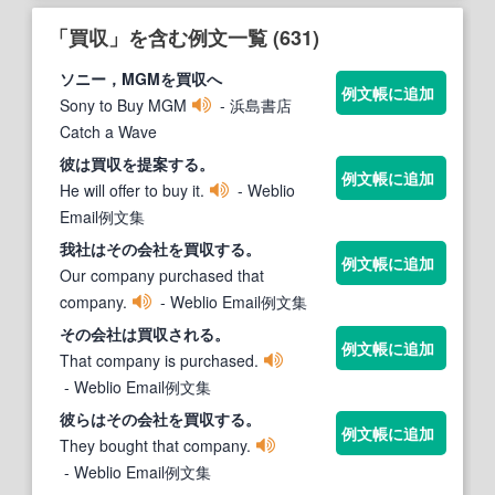
「買収」を含む例文一覧 (631)
ソニー，MGMを
買収
へ
例文帳に追加
Sony to Buy MGM
- 浜島書店
Catch a Wave
彼は
買収
を提案する。
例文帳に追加
He will offer to buy it.
- Weblio
Email例文集
我社はその会社を
買収
する。
例文帳に追加
Our company purchased that
company.
- Weblio Email例文集
その会社は
買収
される。
例文帳に追加
That company is purchased.
- Weblio Email例文集
彼らはその会社を
買収
する。
例文帳に追加
They bought that company.
- Weblio Email例文集