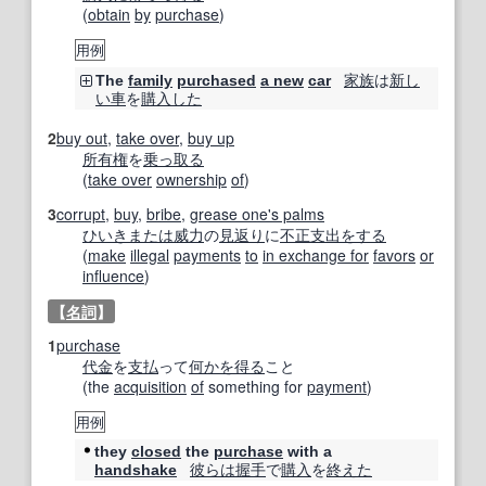
(
obtain
by
purchase
)
用例
家族
は
新し
The
family
purchased
a new
car
い
車
を
購入した
2
buy out
,
take over
,
buy up
所有権
を
乗っ取る
(
take over
ownership
of
)
3
corrupt
,
buy
,
bribe
,
grease one's palms
ひいき
または
威力
の
見返り
に
不正
支出
をする
(
make
illegal
payments
to
in exchange for
favors
or
influence
)
【
名詞
】
1
purchase
代金
を
支払
って
何かを
得る
こと
(the
acquisition
of
something for
payment
)
用例
they
closed
the
purchase
with a
彼らは
握手
で
購入
を
終えた
handshake