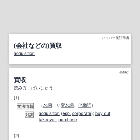
ハイパー英語辞書
(会社などの)買収
acquisition
JMdict
買収
読み方
：
ばいしゅう
(1)
（
名詞
、サ
変名
詞
、
他動詞
）
文法情報
acquisition
(
esp.
corporate
);
buy-out
;
対訳
takeover
;
purchase
(2)