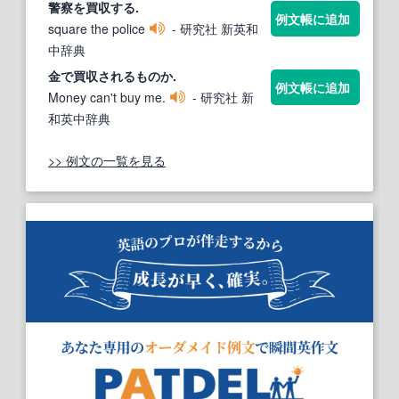
警察を
買収
する.
例文帳に追加
square the police
- 研究社 新英和
中辞典
金で
買収
されるものか.
例文帳に追加
Money can't buy me.
- 研究社 新
和英中辞典
>> 例文の一覧を見る