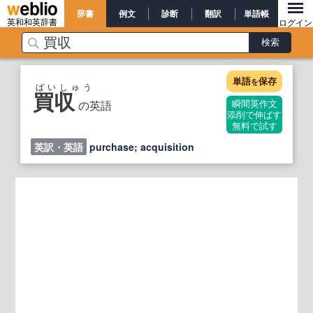
辞書
例文
診断
翻訳
単語帳
英和和英辞書
ログイン
単語
保存
を
ばいしゅう
買収
の英語
瞬間英作文
添削で伸ばす
無料で試す
英訳・英語
purchase; acquisition