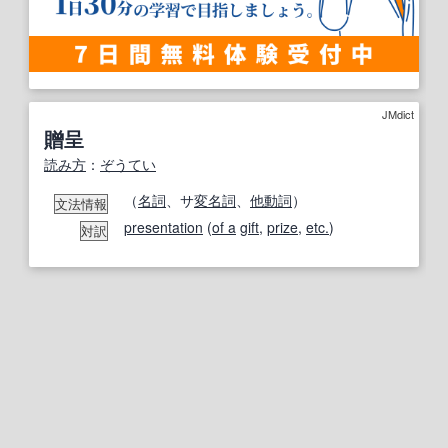
JMdict
贈呈
読み方
：
ぞうてい
（
名詞
、サ
変名
詞
、
他動詞
）
文法情報
presentation
(
of a
gift
,
prize
,
etc.
)
対訳