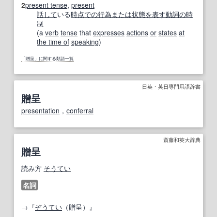
2
present tense
,
present
話して
いる
時点での
行為
または
状態を表す
動詞の
時
制
(a
verb
tense
that
expresses
actions
or
states
at
the time of
speaking
)
「贈呈」に関する類語一覧
日英・英日専門用語辞書
贈呈
presentation
，
conferral
斎藤和英大辞典
贈呈
読み方
そうてい
名詞
→『
ぞうてい
（贈呈）』