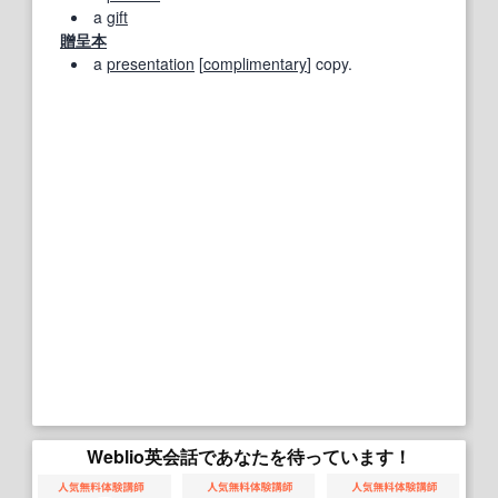
a
gift
贈呈本
a
presentation
[
complimentary
] copy.
Weblio英会話であなたを待っています！