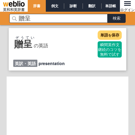
辞書
例文
診断
翻訳
単語帳
英和和英辞書
ログイン
単語
保存
を
ぞうてい
贈呈
の英語
瞬間英作文
継続のコツを
無料で試す
英訳・英語
presentation