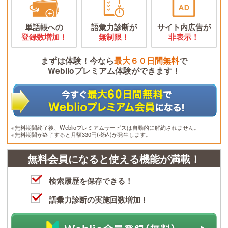
単語帳への
語彙力診断が
サイト内広告が
登録数増加！
無制限！
非表示！
まずは体験！今なら
最大６０日間無料
で
Weblioプレミアム体験ができます！
※無料期間終了後、Weblioプレミアムサービスは自動的に解約されません。
※無料期間が終了すると月額330円(税込)が発生します。
無料会員になると使える機能が満載！
検索履歴を保存できる！
語彙力診断の実施回数増加！