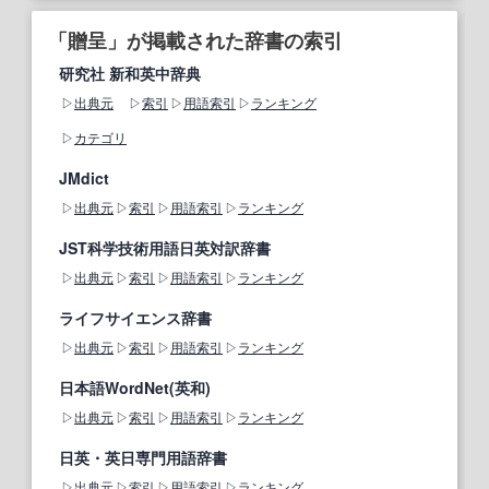
「贈呈」が掲載された辞書の索引
研究社 新和英中辞典
出典元
索引
用語索引
ランキング
カテゴリ
JMdict
出典元
索引
用語索引
ランキング
JST科学技術用語日英対訳辞書
出典元
索引
用語索引
ランキング
ライフサイエンス辞書
出典元
索引
用語索引
ランキング
日本語WordNet(英和)
出典元
索引
用語索引
ランキング
日英・英日専門用語辞書
出典元
索引
用語索引
ランキング