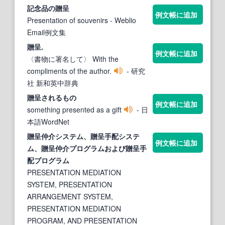
記念品の
贈呈
例文帳に追加
Presentation of souvenirs
- Weblio
Email例文集
贈呈
.
例文帳に追加
〈書物に署名して〉 With the
compliments of the author.
- 研究
社 新和英中辞典
贈呈
されるもの
例文帳に追加
something presented as a gift
- 日
本語WordNet
贈呈
仲介システム、
贈呈
手配システ
例文帳に追加
ム、
贈呈
仲介プログラムおよび
贈呈
手
配プログラム
PRESENTATION MEDIATION
SYSTEM, PRESENTATION
ARRANGEMENT SYSTEM,
PRESENTATION MEDIATION
PROGRAM, AND PRESENTATION