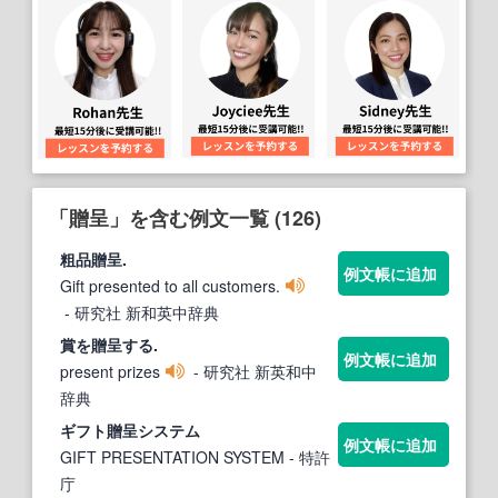
「贈呈」を含む例文一覧 (126)
粗品
贈呈
.
例文帳に追加
Gift presented to all customers.
- 研究社 新和英中辞典
賞を
贈呈
する.
例文帳に追加
present prizes
- 研究社 新英和中
辞典
ギフト
贈呈
システム
例文帳に追加
GIFT PRESENTATION SYSTEM
- 特許
庁