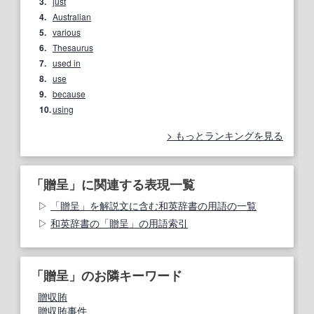
3.
just
4.
Australian
5.
various
6.
Thesaurus
7.
used in
8.
use
9.
because
10.
using
もっとランキングを見る
「贈呈」に関連する表現一覧
「贈呈」を解説文に含む和英辞書の用語の一覧
和英辞書の「贈呈」の用語索引
「贈呈」のお隣キーワード
贈収賄
贈収賄事件