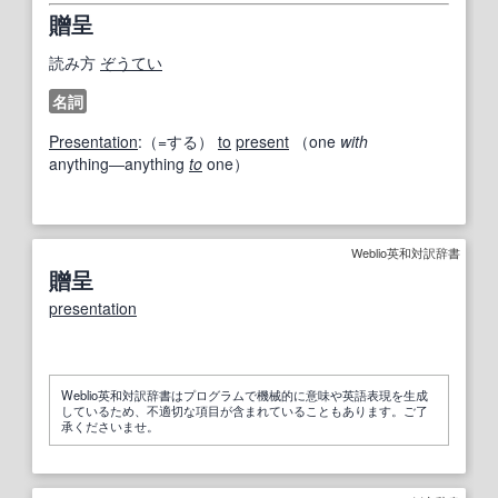
贈呈
読み方
ぞうてい
名詞
Presentation
:（=する）
to
present
（one
with
anything―anything
to
one）
Weblio英和対訳辞書
贈呈
presentation
Weblio英和対訳辞書はプログラムで機械的に意味や英語表現を生成
しているため、不適切な項目が含まれていることもあります。ご了
承くださいませ。