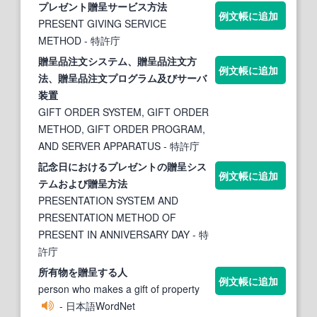
プレゼント
贈呈
サービス方法
例文帳に追加
PRESENT GIVING SERVICE
METHOD
- 特許庁
贈呈
品注文システム、
贈呈
品注文方
例文帳に追加
法、
贈呈
品注文プログラム及びサーバ
装置
GIFT ORDER SYSTEM, GIFT ORDER
METHOD, GIFT ORDER PROGRAM,
AND SERVER APPARATUS
- 特許庁
記念日におけるプレゼントの
贈呈
シス
例文帳に追加
テムおよび
贈呈
方法
PRESENTATION SYSTEM AND
PRESENTATION METHOD OF
PRESENT IN ANNIVERSARY DAY
- 特
許庁
所有物を
贈呈
する人
例文帳に追加
person who makes a gift of property
- 日本語WordNet