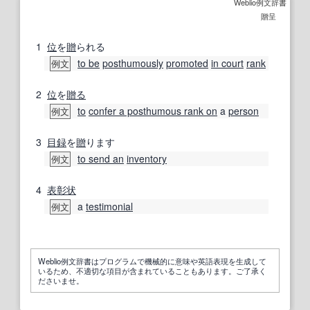
Weblio例文辞書
贈呈
1
位
を
贈
られる
to be
posthumously
promoted
in court
rank
例文
2
位
を
贈る
to
confer a posthumous rank on
a
person
例文
3
目録
を
贈
ります
to send an
inventory
例文
4
表彰状
a
testimonial
例文
Weblio例文辞書はプログラムで機械的に意味や英語表現を生成して
いるため、不適切な項目が含まれていることもあります。ご了承く
ださいませ。