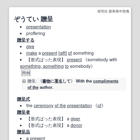
研究社 新和英中辞典
ぞうてい 贈呈
presentation
proffering
贈呈する
give
make
a
present
[
gift
]
of
something
【形式ばった表現】
present
《somebody with
something, something
to
somebody》
用例
贈呈
.
〈
書物
に
署名
して〉 With the
compliments
of the
author.
贈呈式
the
ceremony
of the
presentation
《
of
》
贈呈者
【形式ばった表現】
a
giver
【形式ばった表現】
a
donor
贈呈品
a
present