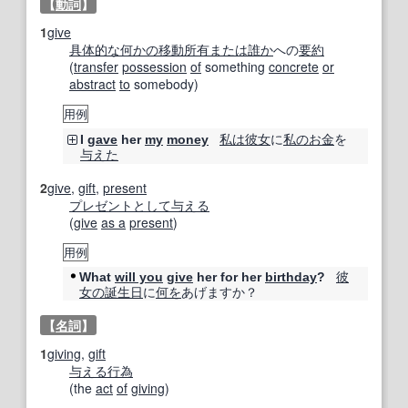
【
動詞
】
1
give
具体的な
何かの
移動
所有
または
誰か
への
要約
(
transfer
possession
of
something
concrete
or
abstract
to
somebody)
用例
私は
彼女
に
私の
お金
を
I
gave
her
my
money
与えた
2
give
,
gift
,
present
プレゼント
として
与える
(
give
as a
present
)
用例
彼
What
will you
give
her for her
birthday
?
女の
誕生日
に
何を
あげますか？
【
名詞
】
1
giving
,
gift
与える
行為
(the
act
of
giving
)