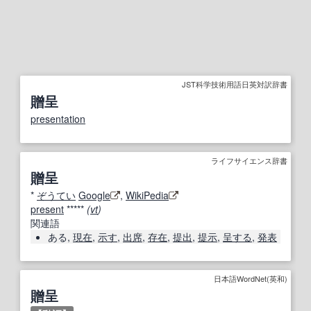
JST科学技術用語日英対訳辞書
贈呈
presentation
ライフサイエンス辞書
贈呈
*
ぞうてい
Google
,
WikiPedia
present
*****
(
vt
)
関連語
ある,
現在
,
示す
,
出席
,
存在
,
提出
,
提示
,
呈する
,
発表
日本語WordNet(英和)
贈呈