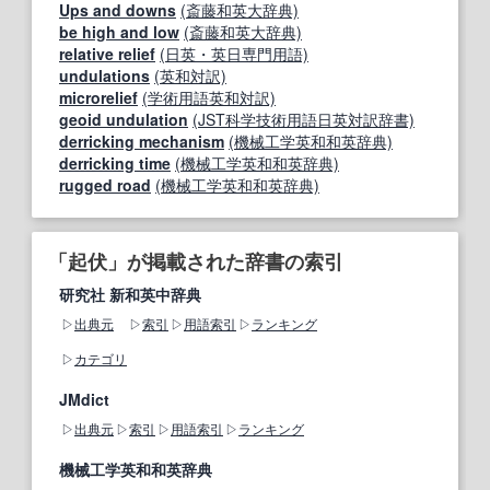
Ups and downs
(斎藤和英大辞典)
be high and low
(斎藤和英大辞典)
relative relief
(日英・英日専門用語)
undulations
(英和対訳)
microrelief
(学術用語英和対訳)
geoid undulation
(JST科学技術用語日英対訳辞書)
derricking mechanism
(機械工学英和和英辞典)
derricking time
(機械工学英和和英辞典)
rugged road
(機械工学英和和英辞典)
「起伏」が掲載された辞書の索引
研究社 新和英中辞典
出典元
索引
用語索引
ランキング
カテゴリ
JMdict
出典元
索引
用語索引
ランキング
機械工学英和和英辞典