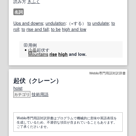
読み方
きふく
名詞
Ups and downs
;
undulation
:（=する）
to
undulate
;
to
roll;
to
rise and fall
;
to be
high and low
用例
山岳
起伏す
Mountains
rise
high
and low.
Weblio専門用語対訳辞書
起伏（クレーン）
hoist
技術用語
カテゴリ
Weblio専門用語対訳辞書はプログラムで機械的に意味や英語表現を
生成しているため、不適切な項目が含まれていることもあります。
ご了承くださいませ。