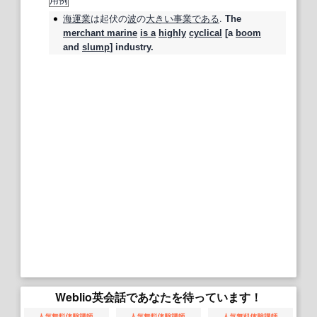
用例
海運業
は
起伏
の
波
の
大きい
事業
である
.
The
merchant marine
is a
highly
cyclical
[a
boom
and
slump
] industry.
Weblio英会話であなたを待っています！