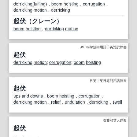
derricking
(
luffing
)，
boom
hoisting
，
corrugation
，
derricking
motion
，
derricking
起伏（クレーン）
boom
hoisting
，
derricking
motion
JST科学技術用語日英対訳辞書
起伏
derricking
motion
;
corrugation
;
boom
hoisting
日英・英日専門用語辞書
起伏
ups and downs
，
boom
hoisting
，
corrugation
，
derricking
motion
，
relief
，
undulation
，
derricking
，
swell
斎藤和英大辞典
起伏