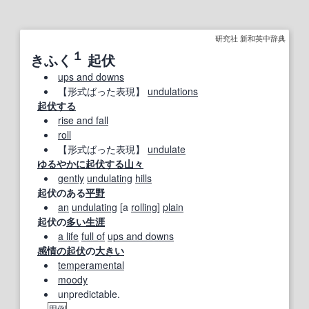
研究社 新和英中辞典
１
きふく
起伏
ups and downs
【形式ばった表現】
undulations
起伏する
rise and fall
roll
【形式ばった表現】
undulate
ゆるやかに
起伏する
山々
gently
undulating
hills
起伏のある
平野
an
undulating
[a
rolling
]
plain
起伏の
多い
生涯
a life
full of
ups and downs
感情の起伏
の
大きい
temperamental
moody
unpredictable.