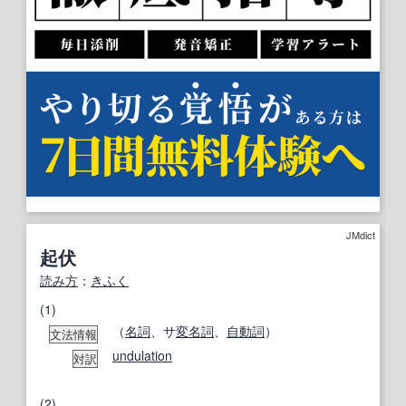
JMdict
起伏
読み方
：
きふく
(1)
（
名詞
、サ
変名
詞
、
自動詞
）
文法情報
undulation
対訳
(2)