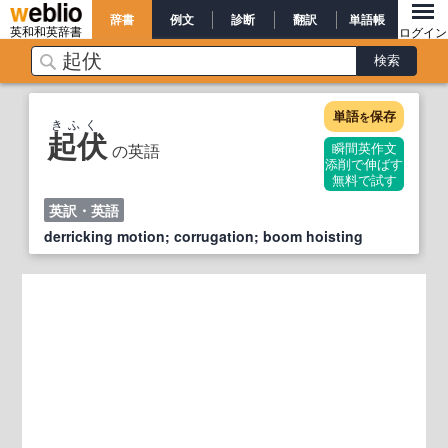
辞書
例文
診断
翻訳
単語帳
英和和英辞書
ログイン
単語
保存
を
きふく
起伏
の英語
瞬間英作文
添削で伸ばす
無料で試す
英訳・英語
derricking motion; corrugation; boom hoisting