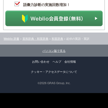
語彙力診断の実施回数増加！
Weblio 辞書
>
英和辞典・和英辞典
>
和英辞典
>
起伏
の英語・英訳
パソコン版で見る
お問い合わせ
ヘルプ
会社情報
クッキー・アクセスデータについて
©2026 GRAS Group, Inc.