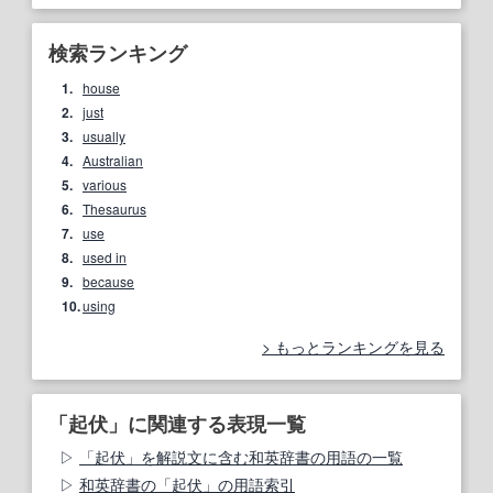
検索ランキング
1.
house
2.
just
3.
usually
4.
Australian
5.
various
6.
Thesaurus
7.
use
8.
used in
9.
because
10.
using
もっとランキングを見る
「起伏」に関連する表現一覧
「起伏」を解説文に含む和英辞書の用語の一覧
和英辞書の「起伏」の用語索引