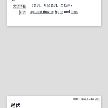
（
名詞
、サ
変名
詞
、
自動詞
）
文法情報
ups and downs
;
highs
and
lows
対訳
機械工学英和和英辞典
起伏