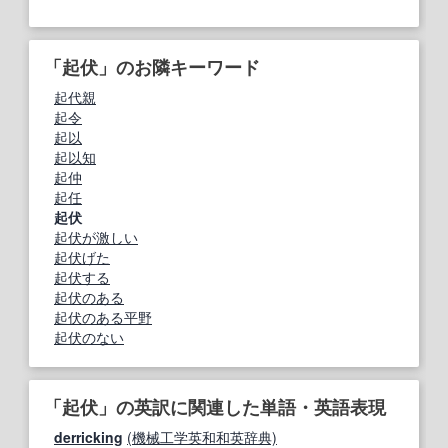
「起伏」のお隣キーワード
起代親
起令
起以
起以知
起仲
起任
起伏
起伏が激しい
起伏げた
起伏する
起伏のある
起伏のある平野
起伏のない
「起伏」の英訳に関連した単語・英語表現
derricking
(機械工学英和和英辞典)