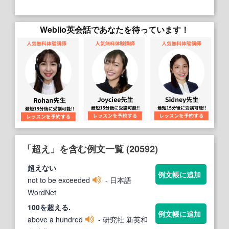
Weblio英会話であなたを待っています！
「超え」を含む例文一覧 (20592)
超え
ない
例文帳に追加
not to be exceeded
- 日本語
WordNet
100を
超え
る.
例文帳に追加
above a hundred
- 研究社 新英和