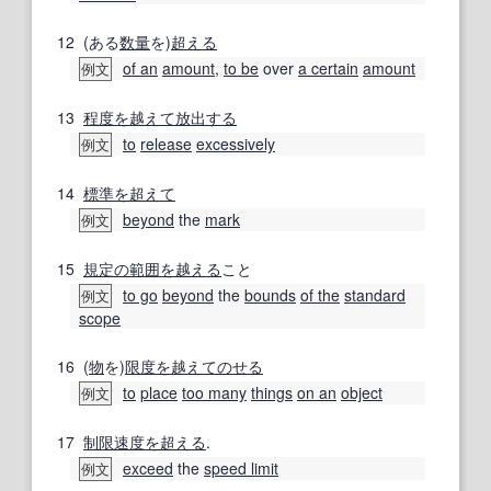
12
(ある
数量
を)
超える
of an
amount
,
to be
over
a certain
amount
例文
13
程度
を越えて
放出する
to
release
excessively
例文
14
標準
を超えて
beyond
the
mark
例文
15
規定の
範囲
を越える
こと
to go
beyond
the
bounds
of the
standard
例文
scope
16
(
物
を)
限度
を越えて
のせる
to
place
too many
things
on an
object
例文
17
制限速度
を超える
.
exceed
the
speed limit
例文