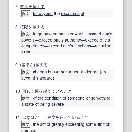
7
容量
を超えて
be beyond
the
resources
of
例文
8
権限
を越える
to go
beyond one's powers
―
exceed
one's
例文
powers
―
exceed
one's
authority
―
exceed
one's
competence
―
exceed
one's
functions
―
act
ultra
vires
9
(
基準
を)
越える
change
in number
,
amount
,
degree
(
go
例文
beyond
standard
)
10
著しく
度
を越えて
いること
of the
condition
of someone
or something
,
例文
a state
of
being
severe
11
はなはだしく
程度
を超えて
いること
the
act
of
greatly
exceeding
some
limit
or
例文
demand