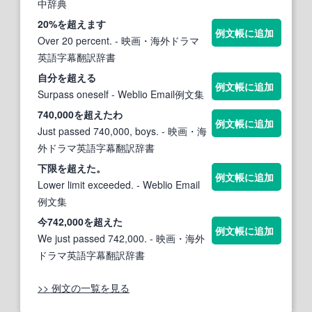
中辞典
20%を
超え
ます
例文帳に追加
Over 20 percent.
- 映画・海外ドラマ
英語字幕翻訳辞書
自分を
超え
る
例文帳に追加
Surpass oneself
- Weblio Email例文集
740,000を
超え
たわ
例文帳に追加
Just passed 740,000, boys.
- 映画・海
外ドラマ英語字幕翻訳辞書
下限を
超え
た。
例文帳に追加
Lower limit exceeded.
- Weblio Email
例文集
今742,000を
超え
た
例文帳に追加
We just passed 742,000.
- 映画・海外
ドラマ英語字幕翻訳辞書
>> 例文の一覧を見る