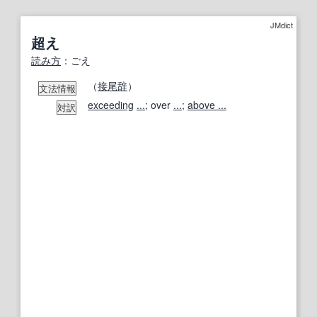
JMdict
超え
読み方
：ごえ
（
接尾辞
）
文法情報
exceeding
...
; over
...
;
above ...
対訳