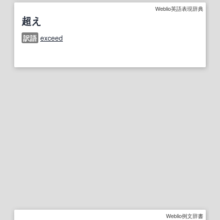
Weblio英語表現辞典
超え
訳語
exceed
Weblio例文辞書