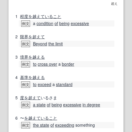
超え
1
程度
を越えて
いること
a
condition
of
being
excessive
例文
2
限界
を超えて
Beyond
the limit
例文
3
境界
を越える
to
cross over
a
border
例文
4
基準
を越える
to
exceed
a
standard
例文
5
度
を超えて
いるさま
a state
of
being
excessive
in degree
例文
6
〜
を越えて
いること
the state
of
exceeding
something
例文