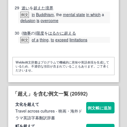
29
迷い
を
超えた
境界
in
Buddhism
, the
mental state
in which
a
例文
delusion
is
overcome
30
(
物事
の)
限度
を
はるかに
超える
of a
thing
,
to
exceed
limitations
例文
Weblio例文辞書はプログラムで機械的に意味や英語表現を生成して
いるため、不適切な項目が含まれていることもあります。ご了承く
ださいませ。
「超え」を含む例文一覧 (20592)
文化を
超え
て
例文帳に追加
Travel across cultures
- 映画・海外ド
ラマ英語字幕翻訳辞書
町を
超え
て