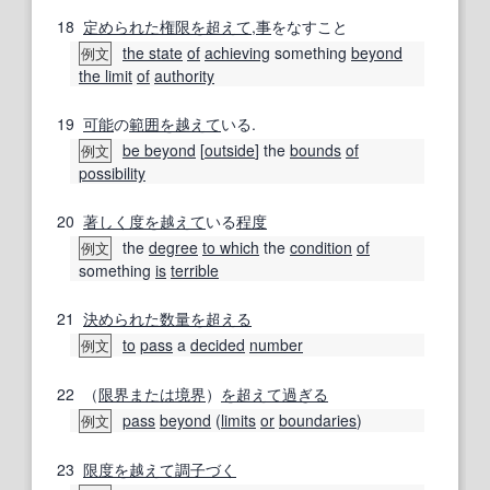
18
定められた
権限
を超えて
,
事
をなすこと
the state
of
achieving
something
beyond
例文
the limit
of
authority
19
可能
の
範囲
を越えて
いる.
be beyond
[
outside
] the
bounds
of
例文
possibility
20
著しく
度
を越えて
いる
程度
the
degree
to which
the
condition
of
例文
something
is
terrible
21
決められた
数量
を超える
to
pass
a
decided
number
例文
22
（
限界
または
境界
）
を超えて
過ぎる
pass
beyond
(
limits
or
boundaries
)
例文
23
限度
を越えて
調子づく