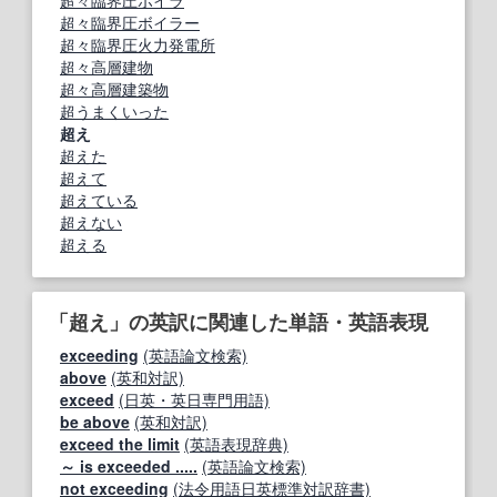
超々臨界圧ボイラ
超々臨界圧ボイラー
超々臨界圧火力発電所
超々高層建物
超々高層建築物
超うまくいった
超え
超えた
超えて
超えている
超えない
超える
「超え」の英訳に関連した単語・英語表現
exceeding
(英語論文検索)
above
(英和対訳)
exceed
(日英・英日専門用語)
be above
(英和対訳)
exceed the limit
(英語表現辞典)
～ is exceeded .....
(英語論文検索)
not exceeding
(法令用語日英標準対訳辞書)