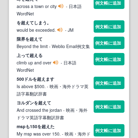
例文帳に追加
across a town or city
- 日本語
WordNet
を
超え
てしまう。
例文帳に追加
would be exceeded.
- JM
限界を
超え
て
例文帳に追加
Beyond the limit
- Weblio Email例文集
上って
超え
る
例文帳に追加
climb up and over
- 日本語
WordNet
500ドルを
超え
ます
例文帳に追加
Is above $500.
- 映画・海外ドラマ英
語字幕翻訳辞書
ヨルダンを
超え
て
例文帳に追加
And crossed the jordan
- 映画・海外
ドラマ英語字幕翻訳辞書
mspも150を
超え
た
例文帳に追加
My msp was over 150.
- 映画・海外ド