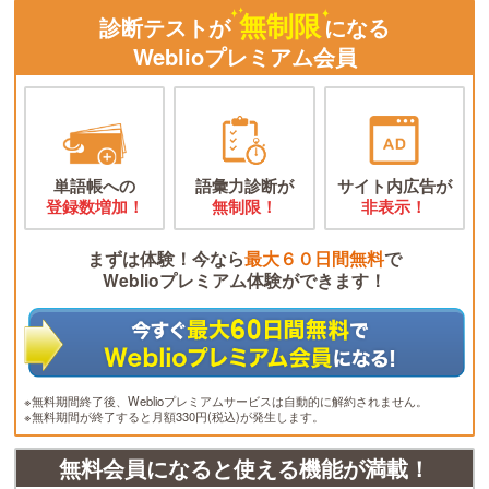
無制限
診断テストが
になる
Weblioプレミアム会員
単語帳への
語彙力診断が
サイト内広告が
登録数増加！
無制限！
非表示！
まずは体験！今なら
最大６０日間無料
で
Weblioプレミアム体験ができます！
※無料期間終了後、Weblioプレミアムサービスは自動的に解約されません。
※無料期間が終了すると月額330円(税込)が発生します。
無料会員になると使える機能が満載！