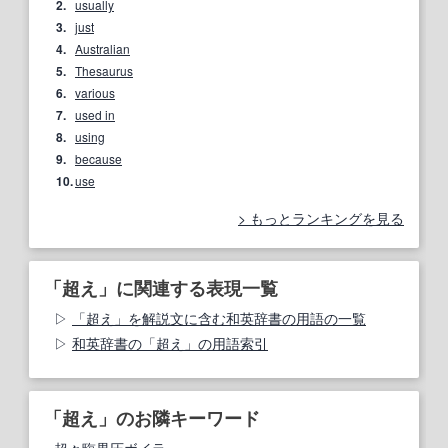
2.
usually
3.
just
4.
Australian
5.
Thesaurus
6.
various
7.
used in
8.
using
9.
because
10.
use
もっとランキングを見る
「超え」に関連する表現一覧
「超え」を解説文に含む和英辞書の用語の一覧
和英辞書の「超え」の用語索引
「超え」のお隣キーワード