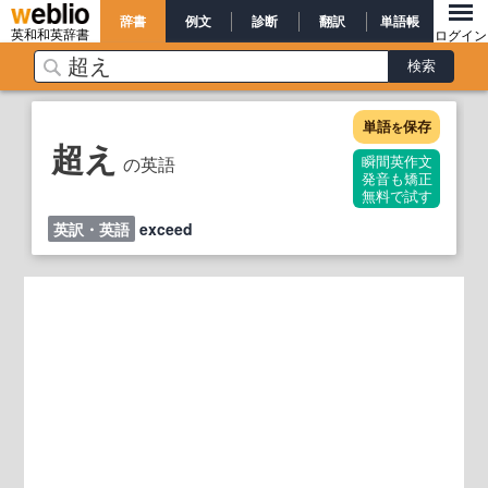
辞書
例文
診断
翻訳
単語帳
英和和英辞書
ログイン
単語
保存
を
超え
の英語
瞬間英作文
発音も矯正
無料で試す
英訳・英語
exceed