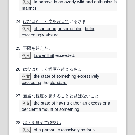
to
behave
in
an
overly
wild
and
enthusiastic
例文
manner
24
はなはだしく
度
を超えて
いるさま
of someone
or something
,
being
例文
exceedingly
absurd
25
下限
を
超えた
。
Lower limit
exceeded.
例文
26
はなはだしく
程度
を超える
さま
the state
of
something
excessively
例文
exceeding
the
standard
27
適当な
程度
を超える
ことと
及ばない
こと
the state
of
having
either
an
excess
or a
例文
deficient
amount
of
something
28
程度
を越えて
物堅い
of a
person
,
excessively
serious
例文