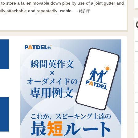
to
store a
fallen
movable
down pipe
by use of
a
joint
gutter
and
ily
attachable
and
repeatedly
usable.
- 特許庁