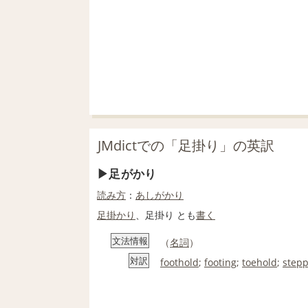
JMdictでの「足掛り」の英訳
足がかり
読み方
：
あしがかり
足掛かり
、足掛り とも
書く
文法情報
（
名詞
）
対訳
foothold
;
footing
;
toehold
;
stepp