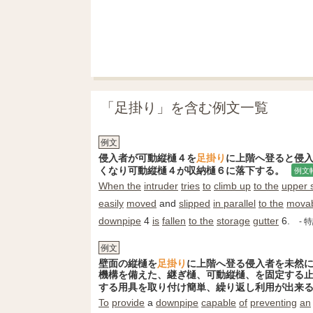
「足掛り」を含む例文一覧
例文
侵入者が可動縦樋４を
足掛り
に上階へ登ると侵
くなり可動縦樋４が収納樋６に落下する。
例文
When the
intruder
tries
to
climb up
to the
upper 
easily
moved
and
slipped
in parallel
to the
mova
downpipe
4
is
fallen
to the
storage
gutter
6.
- 
例文
壁面の縦樋を
足掛り
に上階へ登る侵入者を未然
機構を備えた、継ぎ樋、可動縦樋、を固定する
する用具を取り付け簡単、繰り返し利用が出来
To
provide
a
downpipe
capable
of
preventing
an