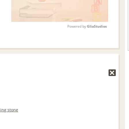
Powered by 
GliaStudios
M
u
t
e
ing stone