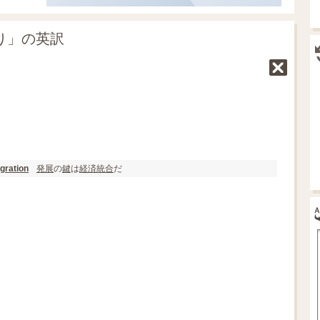
掛り」の英訳
発展
の
鍵
は
経済統合
だ
gration