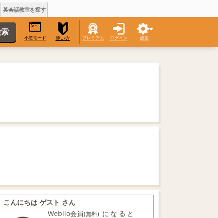
英会話教室を探す
小窓モード
プレミアム
ログイン
設定
使い方
こんにちは ゲスト さん
Weblio会員
になると
(無料)