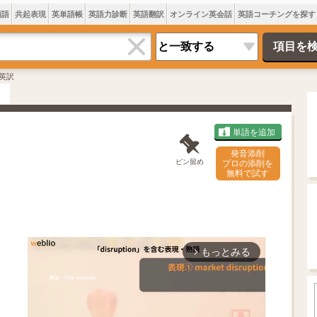
類語
共起表現
英単語帳
英語力診断
英語翻訳
オンライン英会話
英語コーチングを探す
英訳
単語を追加
発音添削
ピン留め
プロの添削を
無料で試す
もっとみる
arrow_forward_ios