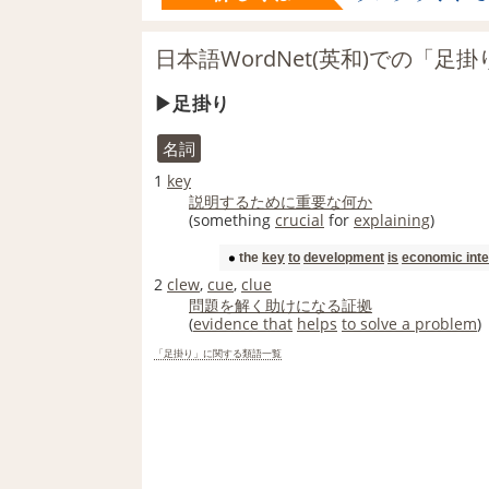
日本語WordNet(英和)での「足
足掛り
名詞
1
key
説明する
ために
重要な
何か
(something
crucial
for
explaining
)
the
key
to
development
is
economic inte
2
clew
,
cue
,
clue
問題を解く
助けになる
証拠
(
evidence that
helps
to solve a problem
)
「足掛り」に関する類語一覧