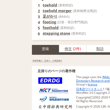
toehold
1
(英和対訳)
toehold merger
2
(英和独禁法用語)
足がかり
3
(JMdict)
footing
4
(日英・英日専門用語)
foothold
5
(英和対訳)
stepping stone
6
(英和対訳)
意味
例文
(2件)
類語
和英辞書の「足掛り」の用語索引
足掛りのページの著作権
This page uses the
JMdic
Dictionary Research an
Group's
licence
.
日本語ワードネット
1.1
WordNet 3.0 Copyright 20
Copyright(C)2002-2026 N
All Rights Reserved.
Copyright © 2026 CJKI. A