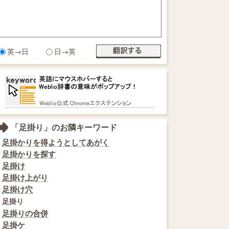
英→日
日→英
「足掛り」のお隣キーワード
足掛かりを得ようとしてあがく
足掛かりを探す
足掛け
足掛け上がり
足掛け穴
足掛り
足掛りの合併
足掛ケ