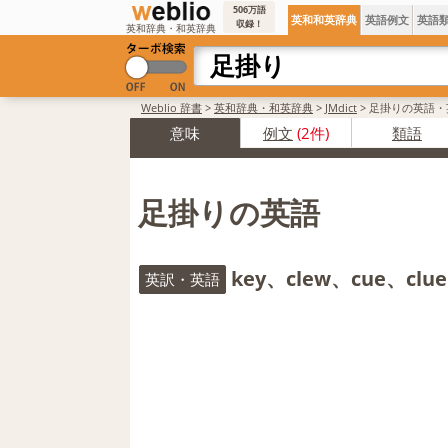
506万語
英和和英辞典
英語例文
英語
収録！
英和辞典・和英辞典
Weblio 辞書
>
英和辞典・和英辞典
>
JMdict
>
足掛りの英語・
意味
例文
(2件)
類語
足掛りの英語
key、clew、cue、clue
英訳・英語