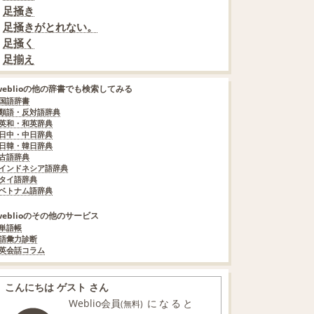
足掻き
足掻きがとれない。
足掻く
足揃え
weblioの他の辞書でも検索してみる
国語辞書
類語・反対語辞典
英和・和英辞典
日中・中日辞典
日韓・韓日辞典
古語辞典
インドネシア語辞典
タイ語辞典
ベトナム語辞典
weblioのその他のサービス
単語帳
語彙力診断
英会話コラム
こんにちは ゲスト さん
Weblio会員
になると
(無料)