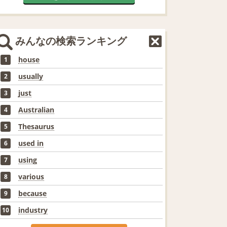
みんなの検索ランキング
house
1
usually
2
just
3
Australian
4
Thesaurus
5
used in
6
using
7
various
8
because
9
industry
10