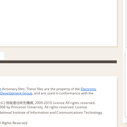
t
dictionary files. These files are the property of the
Electronic
d Development Group
, and are used in conformance with the
版 (C) 情報通信研究機構, 2009-2010
License
All rights reserved.
06 by Princeton University. All rights reserved.
License
ational Institute of Information and Communications Technology.
ll Rights Reserved