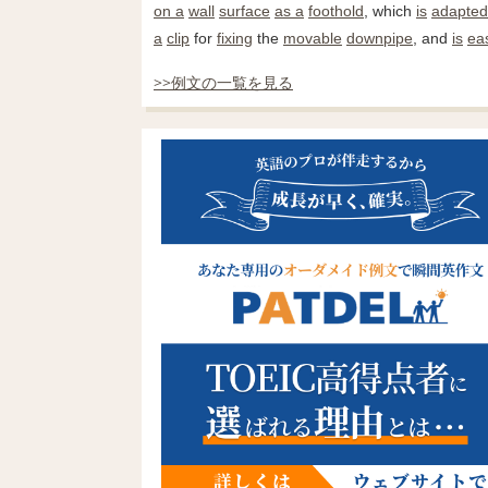
on a
wall
surface
as a
foothold
, which
is
adapted
a
clip
for
fixing
the
movable
downpipe
, and
is
eas
>>例文の一覧を見る