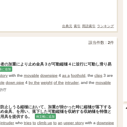
出典元
索引
用語索引
ランキング
該当件数 :
2
件
入者の加重により止め金具３が可動縦樋４に並行に可動し滑り易
帳に追加
story
with the
movable
downpipe
4
as a
foothold
, the
clips
3 are
ble
down pipe
4
by the
weight
of the
intruder
, and the
movable
特許庁
に防止しうる縦樋において、加重が掛かった時に縦樋が落下する
止め金具、を用い、落下した可動縦樋を収納する収納樋を特徴と
る用具を提供する。
例文帳に追加
intruder
who
tries
to
climb up
to
an
upper story
with a
downpipe