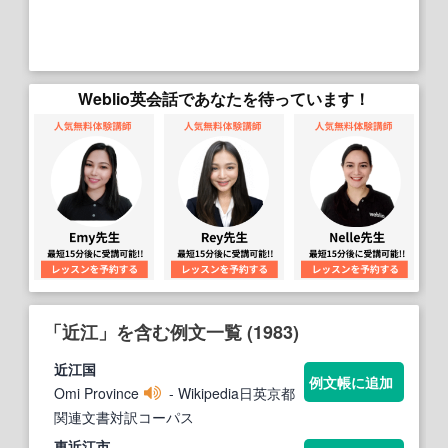
Weblio英会話であなたを待っています！
「近江」を含む例文一覧 (1983)
近江
国
例文帳に追加
Omi Province
- Wikipedia日英京都
関連文書対訳コーパス
東
近江
市