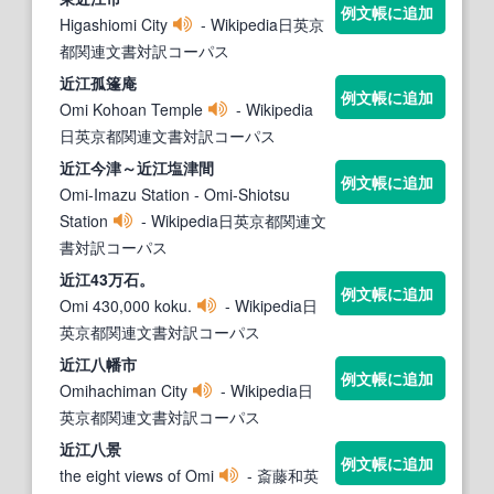
例文帳に追加
Higashiomi City
- Wikipedia日英京
都関連文書対訳コーパス
近江
孤篷庵
例文帳に追加
Omi Kohoan Temple
- Wikipedia
日英京都関連文書対訳コーパス
近江
今津～
近江
塩津間
例文帳に追加
Omi-Imazu Station - Omi-Shiotsu
Station
- Wikipedia日英京都関連文
書対訳コーパス
近江
43万石。
例文帳に追加
Omi 430,000 koku.
- Wikipedia日
英京都関連文書対訳コーパス
近江
八幡市
例文帳に追加
Omihachiman City
- Wikipedia日
英京都関連文書対訳コーパス
近江
八景
例文帳に追加
the eight views of Omi
- 斎藤和英