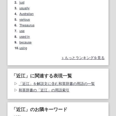
2.
just
3.
usually
4.
Australian
5.
various
6.
Thesaurus
7.
use
8.
used in
9.
because
10.
using
もっとランキングを見る
「近江」に関連する表現一覧
「近江」を解説文に含む和英辞書の用語の一覧
和英辞書の「近江」の用語索引
「近江」のお隣キーワード