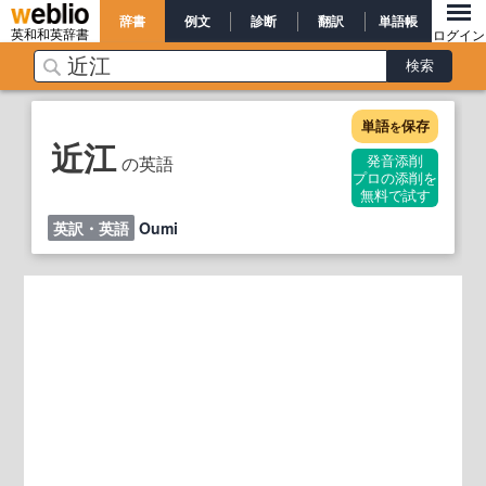
辞書
例文
診断
翻訳
単語帳
英和和英辞書
ログイン
単語
保存
を
近江
の英語
発音添削
プロの添削を
無料で試す
英訳・英語
Oumi