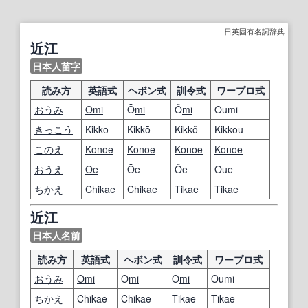
日英固有名詞辞典
近江
日本人苗字
読み方
英語式
ヘボン式
訓令式
ワープロ式
おうみ
Omi
Ō
mi
Ô
mi
Oumi
きっこう
Kikko
Kikkō
Kikkô
Kikkou
このえ
Konoe
Konoe
Konoe
Konoe
おうえ
Oe
Ōe
Ôe
Oue
ちかえ
Chikae
Chikae
Tikae
Tikae
近江
日本人名前
読み方
英語式
ヘボン式
訓令式
ワープロ式
おうみ
Omi
Ō
mi
Ô
mi
Oumi
ちかえ
Chikae
Chikae
Tikae
Tikae