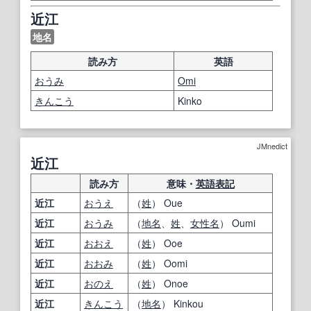
近江
地名
読み方
英語
おうみ
Omi
きんこう
Kinko
JMnedict
近江
読み方
意味・
英語表記
近江
おうえ
（
姓
） Oue
近江
おうみ
（
地名
、
姓
、
女性名
） Oumi
近江
おおえ
（
姓
） Ooe
近江
おおみ
（
姓
） Oomi
近江
おのえ
（
姓
） Onoe
近江
きんこう
（
地名
） Kinkou