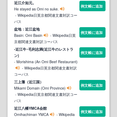
近江
介如元。
例文帳に追加
He stayed as Omi no suke.
- Wikipedia日英京都関連文書対訳コー
パス
盆地：
近江
盆地
例文帳に追加
Basin: Omi Basin
- Wikipedia日英
京都関連文書対訳コーパス
-
近江
牛･毛利志満(
近江
牛のレストラ
例文帳に追加
ン)
- Morishima (An Omi Beef Restaurant)
- Wikipedia日英京都関連文書対訳
コーパス
三上藩（
近江
国）
例文帳に追加
Mikami Domain (Omi Province)
- Wikipedia日英京都関連文書対訳コー
パス
近江
八幡YMCA会館
例文帳に追加
Omihachiman YMCA
- Wikipedia