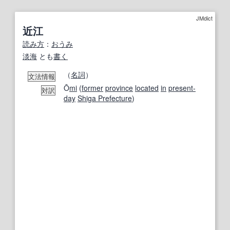
JMdict
近江
読み方
：
おうみ
淡海
とも
書く
（
名詞
）
文法情報
Ō
mi
(
former
province
located
in
present-
対訳
day
Shiga Prefecture
)