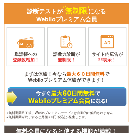
無制限
診断テストが
になる
Weblioプレミアム会員
単語帳への
語彙力診断が
サイト内広告が
登録数増加！
無制限！
非表示！
まずは体験！今なら
最大６０日間無料
で
Weblioプレミアム体験ができます！
※無料期間終了後、Weblioプレミアムサービスは自動的に解約されません。
※無料期間が終了すると月額330円(税込)が発生します。
無料会員になると使える機能が満載！