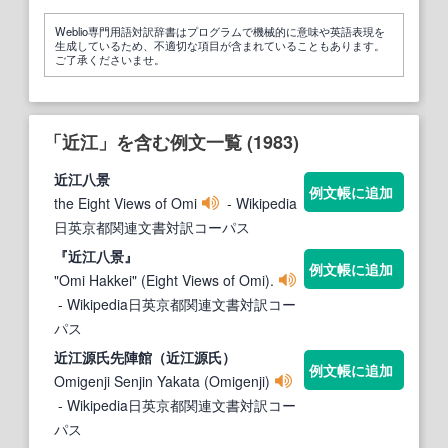
Weblio専門用語対訳辞書はプログラムで機械的に意味や英語表現を
生成しているため、不適切な項目が含まれていることもあります。
ご了承くださいませ。
「近江」を含む例文一覧 (1983)
近江
八景
例文帳に追加
the Eight Views of Omi
- Wikipedia
日英京都関連文書対訳コーパス
『
近江
八景』
例文帳に追加
"Omi Hakkei" (Eight Views of Omi).
- Wikipedia日英京都関連文書対訳コー
パス
近江
源氏先陣館（
近江
源氏）
例文帳に追加
Omigenji Senjin Yakata (Omigenji)
- Wikipedia日英京都関連文書対訳コー
パス