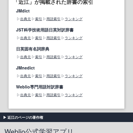
「近江」が掲載された辞書の索引
JMdict
出典元
索引
用語索引
ランキング
JST科学技術用語日英対訳辞書
出典元
索引
用語索引
ランキング
日英固有名詞辞典
出典元
索引
用語索引
ランキング
JMnedict
出典元
索引
用語索引
ランキング
Weblio専門用語対訳辞書
出典元
索引
用語索引
ランキング
近江のページの著作権
Weblio公式学習アプリ