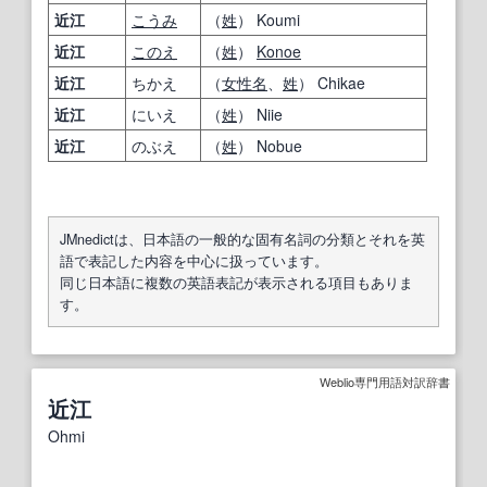
近江
こうみ
（
姓
） Koumi
近江
このえ
（
姓
）
Konoe
近江
ちかえ
（
女性名
、
姓
） Chikae
近江
にいえ
（
姓
） Niie
近江
のぶえ
（
姓
） Nobue
JMnedictは、日本語の一般的な固有名詞の分類とそれを英
語で表記した内容を中心に扱っています。
同じ日本語に複数の英語表記が表示される項目もありま
す。
Weblio専門用語対訳辞書
近江
Ohmi