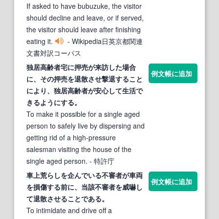
If asked to have bubuzuke, the visitor
should decline and leave, or if served,
the visitor should leave after finishing
eating it.
- Wikipedia日英京都関連
文書対訳コーパス
独居高齢者宅に押売が来訪した場合
例文帳に追加
に、その押売を
退散
させ撃退
する
こと
により、独居高齢者が安心して生活で
きるように
する
。
To make it possible for a single aged
person to safely live by dispersing and
getting rid of a high-pressure
salesman visiting the house of the
single aged person.
- 特許庁
車上荒らしを企んでいる不審者が車両
例文帳に追加
を損傷
する
前に、当該不審者を威嚇し
て
退散
させることである。
To intimidate and drive off a