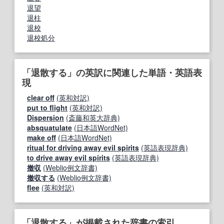
退望
退柱
退校
退校処分
「退散する」の英訳に関連した単語・英語表
現
clear off
(英和対訳)
put to flight
(英和対訳)
Dispersion
(斎藤和英大辞典)
absquatulate
(日本語WordNet)
make off
(日本語WordNet)
ritual for driving away evil spirits
(英語表現辞典)
to drive away evil spirits
(英語表現辞典)
撤収
(Weblio例文辞書)
撤収する
(Weblio例文辞書)
flee
(英和対訳)
「退散する」が掲載された辞書の索引