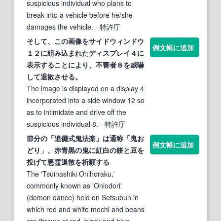
suspicious individual who plans to
break into a vehicle before he/she
damages the vehicle.
- 特許庁
そして、この画像をサイドウィンドウ
例文帳に追加
１２に組み込まれたディスプレイ４に
表示
する
ことにより、不審者８を威嚇
して
退散
させる。
The image is displayed on a display 4
incorporated into a side window 12 so
as to intimidate and drive off the
suspicious individual 8.
- 特許庁
節分の「追儺式鬼法楽」は通称「鬼お
例文帳に追加
どり」、赤青黒の鬼に紅白の餅と豆を
投げて悪霊
退散
を祈願
する
The 'Tsuinashiki Onihoraku,'
commonly known as 'Oniodori'
(demon dance) held on Setsubun in
which red and white mochi and beans
are thrown at red, black and blue