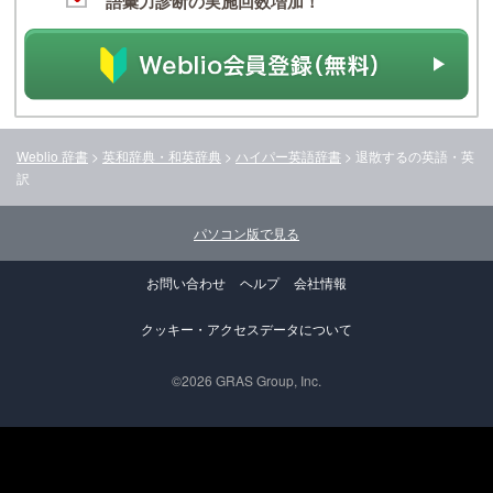
語彙力診断の実施回数増加！
Weblio 辞書
>
英和辞典・和英辞典
>
ハイパー英語辞書
>
退散する
の英語・英
訳
パソコン版で見る
お問い合わせ
ヘルプ
会社情報
クッキー・アクセスデータについて
©2026 GRAS Group, Inc.