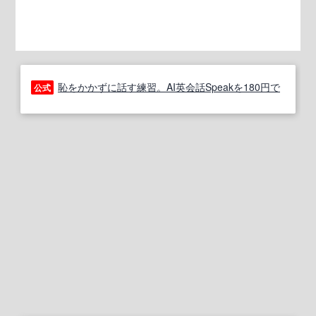
恥をかかずに話す練習。AI英会話Speakを180円で
公式