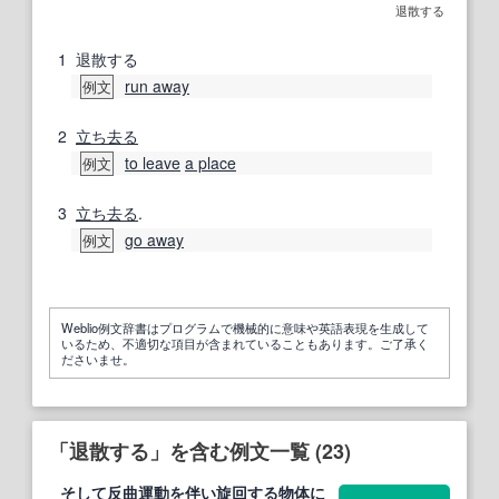
退散する
1
退散する
run away
例文
2
立ち去る
to leave
a place
例文
3
立ち去る
.
go away
例文
Weblio例文辞書はプログラムで機械的に意味や英語表現を生成して
いるため、不適切な項目が含まれていることもあります。ご了承く
ださいませ。
「退散する」を含む例文一覧 (23)
そして反曲運動を伴い旋回
する
物体に