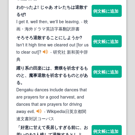
わかったよ! じゃあ オレたちは
退散す
例文帳に追加
る
ぜ!
I get it. well then, we'll be leaving.
- 映
画・海外ドラマ英語字幕翻訳辞書
そろそろ
退散する
ことにしようか?
例文帳に追加
Isn't it high time we cleared out [for us
to clear out]?
- 研究社 新和英中辞
典
躍り系の田楽には、豊穣を祈念
する
も
例文帳に追加
のと、魔事
退散
を祈念
する
ものとがあ
る。
Dengaku dances include dances that
are prayers for a good harvest, and
dances that are prayers for driving
away evil.
- Wikipedia日英京都関
連文書対訳コーパス
「好意に甘えて長居しすぎる前に、お
例文帳に追加
若いのを2人残して
退散する
としよ