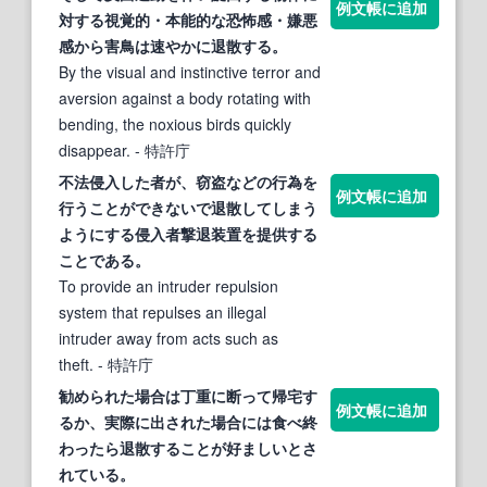
例文帳に追加
対
する
視覚的・本能的な恐怖感・嫌悪
感から害鳥は速やかに
退散する
。
By the visual and instinctive terror and
aversion against a body rotating with
bending, the noxious birds quickly
disappear.
- 特許庁
不法侵入した者が、窃盗などの行為を
例文帳に追加
行うことができないで
退散
してしまう
ように
する
侵入者撃退装置を提供
する
ことである。
To provide an intruder repulsion
system that repulses an illegal
intruder away from acts such as
theft.
- 特許庁
勧められた場合は丁重に断って帰宅
す
例文帳に追加
る
か、実際に出された場合には食べ終
わったら
退散する
ことが好ましいとさ
れている。