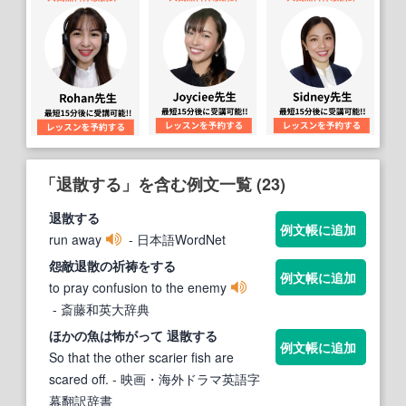
「退散する」を含む例文一覧 (23)
退散する
例文帳に追加
run away
- 日本語WordNet
怨敵
退散
の祈祷を
する
例文帳に追加
to pray confusion to the enemy
- 斎藤和英大辞典
ほかの魚は怖がって
退散する
例文帳に追加
So that the other scarier fish are
scared off.
- 映画・海外ドラマ英語字
幕翻訳辞書