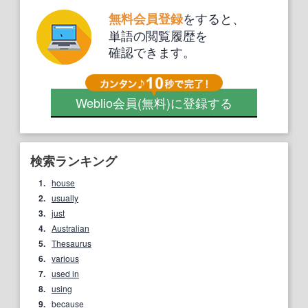
をすると、
無料会員登録
単語の閲覧履歴を
確認できます。
Weblio会員
(無料)
に登録する
検索ランキング
1.
house
2.
usually
3.
just
4.
Australian
5.
Thesaurus
6.
various
7.
used in
8.
using
9.
because