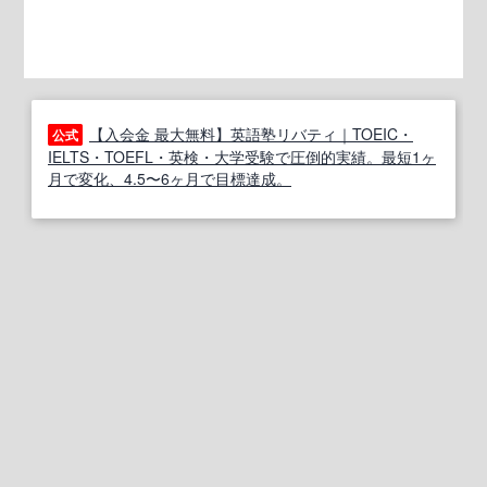
【入会金 最大無料】英語塾リバティ｜TOEIC・
公式
IELTS・TOEFL・英検・大学受験で圧倒的実績。最短1ヶ
月で変化、4.5〜6ヶ月で目標達成。