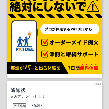
JMdict
通知状
読み方
：
つうちじょう
（
名詞
）
文法情報