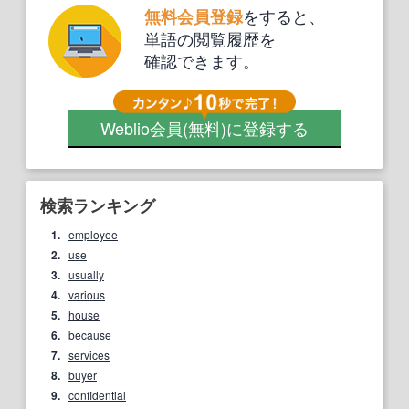
をすると、
無料会員登録
単語の閲覧履歴を
確認できます。
Weblio会員
(無料)
に登録する
検索ランキング
1.
employee
2.
use
3.
usually
4.
various
5.
house
6.
because
7.
services
8.
buyer
9.
confidential