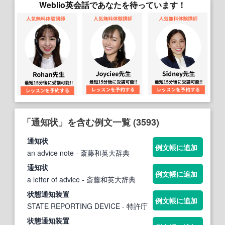
Weblio英会話であなたを待っています！
「通知状」を含む例文一覧 (3593)
通知状
例文帳に追加
an advice note
- 斎藤和英大辞典
通知状
例文帳に追加
a letter of advice
- 斎藤和英大辞典
状
態
通知
装置
例文帳に追加
STATE REPORTING DEVICE
- 特許庁
状
態
通知
装置