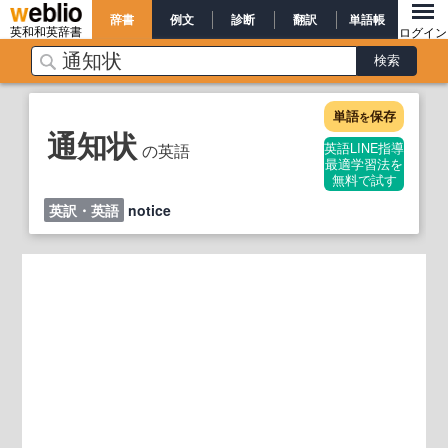
辞書
例文
診断
翻訳
単語帳
英和和英辞書
ログイン
単語
保存
を
通知状
の英語
英語LINE指導
最適学習法を
無料で試す
英訳・英語
notice