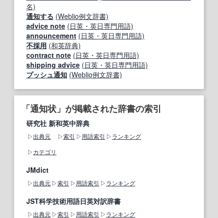
名)
通知する
(Weblio例文辞書)
advice note
(日英・英日専門用語)
announcement
(日英・英日専門用語)
不採用
(和英辞典)
contract note
(日英・英日専門用語)
shipping advice
(日英・英日専門用語)
プッシュ通知
(Weblio例文辞書)
「通知状」が掲載された辞書の索引
研究社 新和英中辞典
出典元
索引
用語索引
ランキング
カテゴリ
JMdict
出典元
索引
用語索引
ランキング
JST科学技術用語日英対訳辞書
出典元
索引
用語索引
ランキング