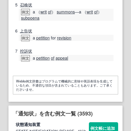
5
召喚状
a （
writ
of
）
summons
―a （
writ
of
）
例文
subpoena
6
上告状
a
petition
for
revision
例文
7
控訴状
a
petition
of
appeal
例文
Weblio例文辞書はプログラムで機械的に意味や英語表現を生成して
いるため、不適切な項目が含まれていることもあります。ご了承く
ださいませ。
「通知状」を含む例文一覧 (3593)
状
態
通知
装置
例文帳に追加