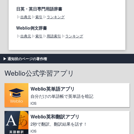
日英・英日専門用語辞書
出典元
索引
ランキング
Weblio例文辞書
出典元
索引
用語索引
ランキング
通知状のページの著作権
Weblio公式学習アプリ
Weblio英単語アプリ
自分だけの単語帳で英単語を暗記
iOS
Weblio英和翻訳アプリ
2秒で翻訳、翻訳結果を話す！
iOS