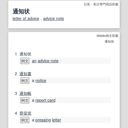
日英・英日専門用語辞書
通知状
letter of advice
，
advice note
Weblio例文辞書
通知状
1
通知状
an
advice note
例文
2
通知書
a
notice
例文
3
通知
帳
a
report card
例文
4
督促状
a
pressing
letter
例文