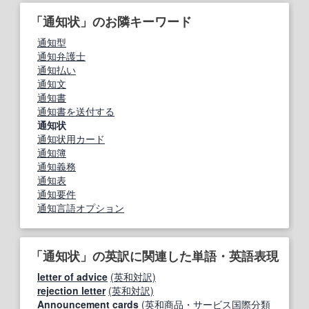
「通知状」のお隣キーワード
通知型
通知弁護士
通知払い
通知文
通知書
通知書を送付する
通知状
通知状用カード
通知簿
通知義務
通知表
通知要件
通知言語オプション
「通知状」の英訳に関連した単語・英語表現
letter of advice
(英和対訳)
rejection letter
(英和対訳)
Announcement cards
(英和商品・サービス国際分類