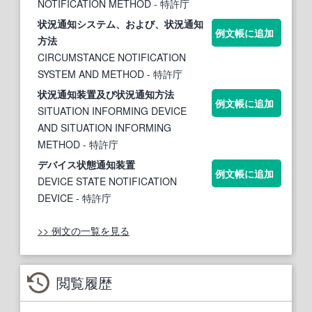
NOTIFICATION METHOD
- 特許庁
状
況
通知
システム、および、
状
況
通知
例文帳に追加
方法
CIRCUMSTANCE NOTIFICATION
SYSTEM AND METHOD
- 特許庁
状
況
通知
装置及び
状
況
通知
方法
例文帳に追加
SITUATION INFORMING DEVICE
AND SITUATION INFORMING
METHOD
- 特許庁
デバイス
状
態
通知
装置
例文帳に追加
DEVICE STATE NOTIFICATION
DEVICE
- 特許庁
>> 例文の一覧を見る
閲覧履歴