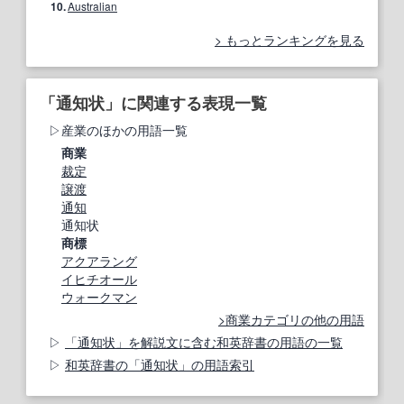
10.
Australian
もっとランキングを見る
「通知状」に関連する表現一覧
産業のほかの用語一覧
商業
裁定
譲渡
通知
通知状
商標
アクアラング
イヒチオール
ウォークマン
商業カテゴリの他の用語
「通知状」を解説文に含む和英辞書の用語の一覧
和英辞書の「通知状」の用語索引