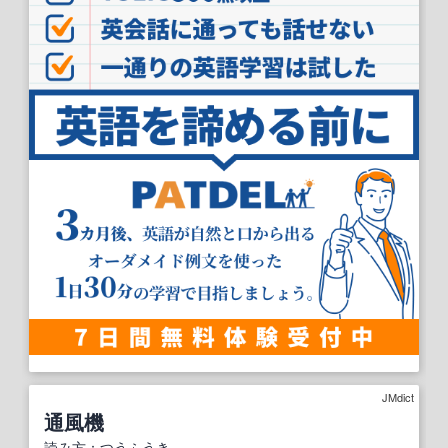
JMdict
通風機
読み方
：
つうふうき