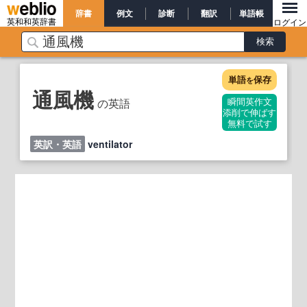
辞書
例文
診断
翻訳
単語帳
英和和英辞書
ログイン
単語
保存
を
通風機
の英語
瞬間英作文
添削で伸ばす
無料で試す
英訳・英語
ventilator