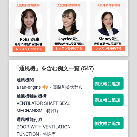
「通風機」を含む例文一覧 (547)
通風機
関
例文帳に追加
a fan-engine
- 斎藤和英大辞典
通風機
軸封
機
構
例文帳に追加
VENTILATOR SHAFT SEAL
MECHANISM
- 特許庁
通風機
能付扉
例文帳に追加
DOOR WITH VENTILATION
FUNCTION
- 特許庁