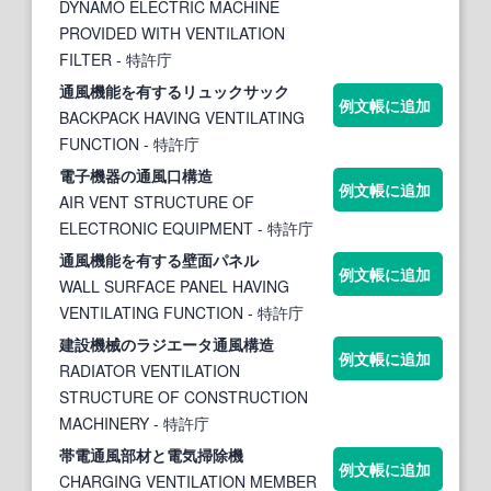
DYNAMO ELECTRIC MACHINE
PROVIDED WITH VENTILATION
FILTER
- 特許庁
通風機
能を有するリュックサック
例文帳に追加
BACKPACK HAVING VENTILATING
FUNCTION
- 特許庁
電子
機
器の
通風
口構造
例文帳に追加
AIR VENT STRUCTURE OF
ELECTRONIC EQUIPMENT
- 特許庁
通風機
能を有する壁面パネル
例文帳に追加
WALL SURFACE PANEL HAVING
VENTILATING FUNCTION
- 特許庁
建設
機
械のラジエータ
通風
構造
例文帳に追加
RADIATOR VENTILATION
STRUCTURE OF CONSTRUCTION
MACHINERY
- 特許庁
帯電
通風
部材と電気掃除
機
例文帳に追加
CHARGING VENTILATION MEMBER