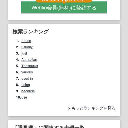
Weblio会員
(無料)
に登録する
検索ランキング
1.
house
2.
usually
3.
just
4.
Australian
5.
Thesaurus
6.
various
7.
used in
8.
using
9.
because
10.
use
もっとランキングを見る
「通風機」に関連する表現一覧