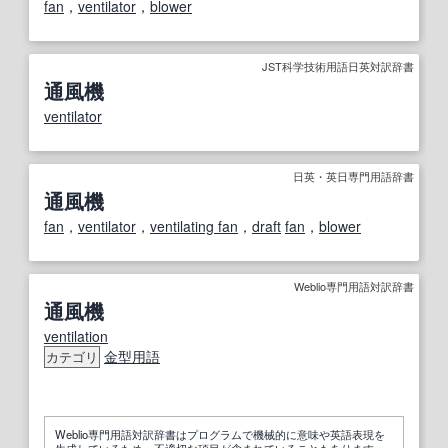
fan
，
ventilator
，
blower
JST科学技術用語日英対訳辞書
通風機
ventilator
日英・英日専門用語辞書
通風機
fan
，
ventilator
，
ventilating fan
，
draft
fan
，
blower
Weblio専門用語対訳辞書
通風機
ventilation
金型用語
カテゴリ
Weblio専門用語対訳辞書はプログラムで機械的に意味や英語表現を
生成しているため、不適切な項目が含まれていることもあります。