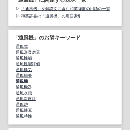
「通風機」を解説文に含む和英辞書の用語の一覧
和英辞書の「通風機」の用語索引
「通風機」のお隣キーワード
通風式
通風形暖房器
通風性能
通風性能評価
通風換気
通風損失
通風機
通風機器
通風水頭
通風湿度計
通風炉
通風煉瓦
通風特性