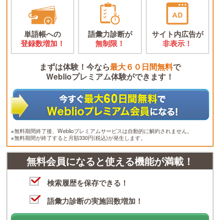
単語帳への
語彙力診断が
サイト内広告が
登録数増加！
無制限！
非表示！
まずは体験！今なら
最大６０日間無料
で
Weblioプレミアム体験ができます！
※無料期間終了後、Weblioプレミアムサービスは自動的に解約されません。
※無料期間が終了すると月額330円(税込)が発生します。
無料会員になると使える機能が満載！
検索履歴を保存できる！
語彙力診断の実施回数増加！