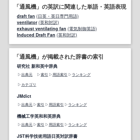
「通風機」の英訳に関連した単語・英語表現
draft fan
(日英・英日専門用語)
ventilator
(英和対訳)
exhaust ventilating fan
(電気制御英語)
Induced Draft Fan
(英和対訳)
「通風機」が掲載された辞書の索引
研究社 新和英中辞典
出典元
索引
用語索引
ランキング
カテゴリ
JMdict
出典元
索引
用語索引
ランキング
機械工学英和和英辞典
出典元
索引
用語索引
ランキング
JST科学技術用語日英対訳辞書