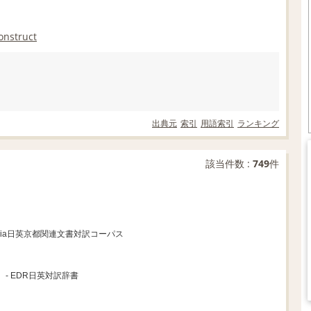
onstruct
出典元
索引
用語索引
ランキング
該当件数 :
749
件
ipedia日英京都関連文書対訳コーパス
- EDR日英対訳辞書