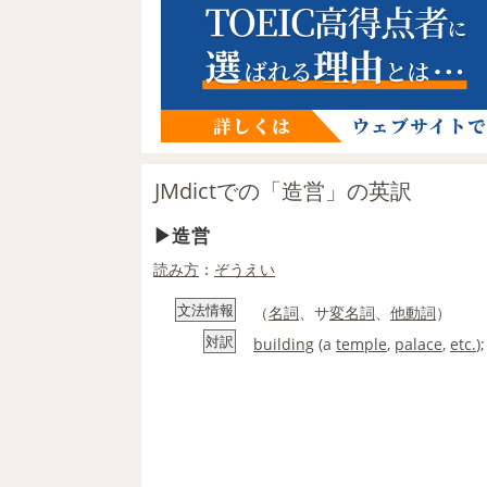
JMdictでの「造営」の英訳
造営
読み方
：
ぞうえい
文法情報
（
名詞
、サ
変名
詞
、
他動詞
）
対訳
building
(a
temple
,
palace
,
etc.
)