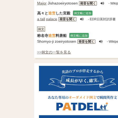
Major
Jishazoeiryotosen
発音を聞く
- Wi
高々と
造営
した宮殿
例文帳に追加
a tall
palace
発音を聞く
- EDR日英対訳辞書
例文
称名寺
造営
料唐船
例文帳に追加
Shomyo-ji zoeiryotosen
発音を聞く
- Wi
>>例文の一覧を見る