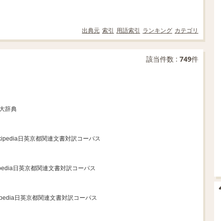
出典元
索引
用語索引
ランキング
カテゴリ
該当件数 :
749
件
英大辞典
ikipedia日英京都関連文書対訳コーパス
kipedia日英京都関連文書対訳コーパス
ikipedia日英京都関連文書対訳コーパス