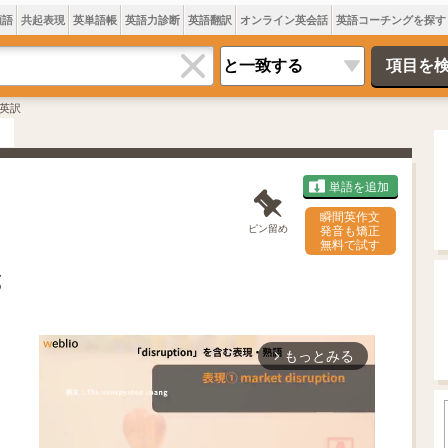
類語
共起表現
英単語帳
英語力診断
英語翻訳
オンライン英会話
英語コーチングを探す
英訳
単語を追加
瞬間英作文
ピン留め
発音も矯正
無料で試す
g
もっとみる
arrow_forward_ios