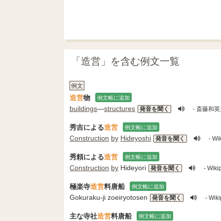
「造営」を含む例文一覧
例文
造営
物
例文帳に追加
buildings
―
structures
発音を聞く
- 斎藤和
秀吉による
造営
例文帳に追加
Construction
by
Hideyoshi
発音を聞く
- W
秀頼による
造営
例文帳に追加
Construction
by
Hideyori
発音を聞く
- Wi
極楽寺
造営
料唐船
例文帳に追加
Gokuraku-ji zoeiryotosen
発音を聞く
- W
主な寺社
造営
料唐船
例文帳に追加