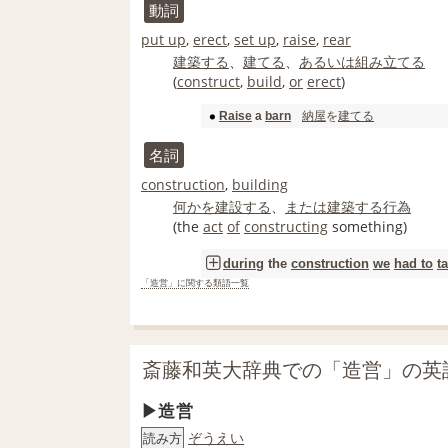
動詞
put up
,
erect
,
set up
,
raise
,
rear
建築する
、
建てる
、
あるいは
組み立てる
(
construct
,
build
,
or
erect
)
納屋
を
建てる
Raise
a
barn
名詞
construction
,
building
何かを
建設する
、
または
建築する
行為
(the
act
of
constructing
something)
during
the
construction
we
had to
t
「造営」に関する類語一覧
斎藤和英大辞典での「造営」の英
造営
ぞうえい
読み方