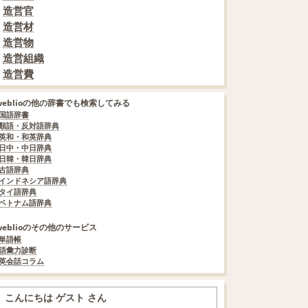
造営官
造営材
造営物
造営組織
造営費
weblioの他の辞書でも検索してみる
国語辞書
類語・反対語辞典
英和・和英辞典
日中・中日辞典
日韓・韓日辞典
古語辞典
インドネシア語辞典
タイ語辞典
ベトナム語辞典
weblioのその他のサービス
単語帳
語彙力診断
英会話コラム
こんにちは ゲスト さん