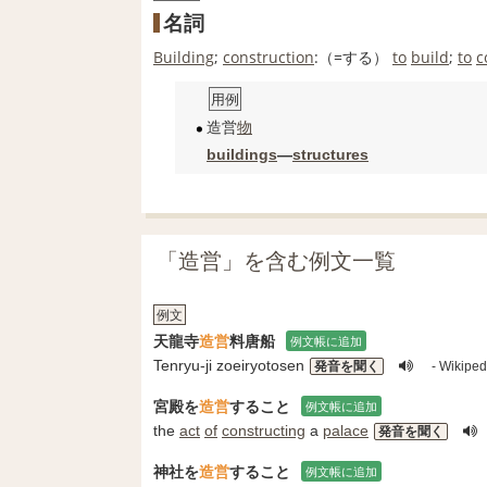
名詞
Building
;
construction
:（=する）
to
build
;
to
c
用例
造営
物
buildings
―
structures
「造営」を含む例文一覧
例文
天龍寺
造営
料唐船
例文帳に追加
Tenryu-ji zoeiryotosen
発音を聞く
- Wik
宮殿を
造営
すること
例文帳に追加
the
act
of
constructing
a
palace
発音を聞く
神社を
造営
すること
例文帳に追加