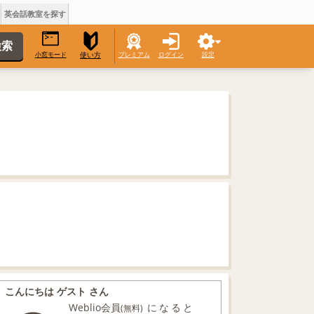
英会話教室を探す
小窓モード
プレミアム
ログイン
設定
使い方
こんにちは ゲスト さん
Weblio会員
になると
(無料)