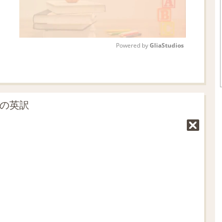
Powered by 
GliaStudios
M
u
t
」の英訳
e