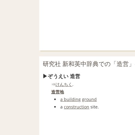
研究社 新和英中辞典での「造営
ぞうえい 造営
⇒
けんちく
.
造営地
a building
ground
a
construction
site.