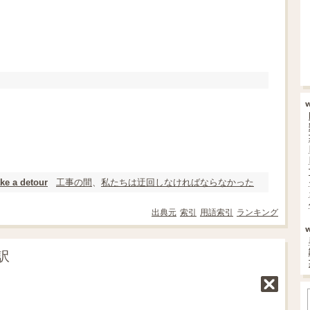
工事
の間
、
私たちは
迂回
しなければならなかった
ake a detour
出典元
索引
用語索引
ランキング
訳