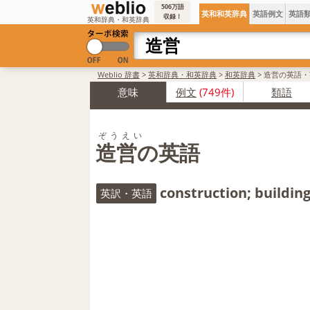
506万語
英和和英辞典
英語例文
英語
収録！
英和辞典・和英辞典
Weblio 辞書
>
英和辞典・和英辞典
>
和英辞典
>
造営の英語・
意味
例文
(749件)
類語
ぞうえい
造営の英語
construction; buildin
英訳・英語