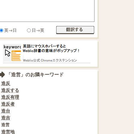
英→日
日→英
「造営」のお隣キーワード
造反
造反する
造反有理
造反者
造台
造吉
造営
造営地