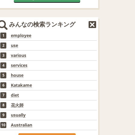
みんなの検索ランキング
employee
1
use
2
various
3
services
4
house
5
Katakame
6
diet
7
花火師
8
usually
9
Australian
10