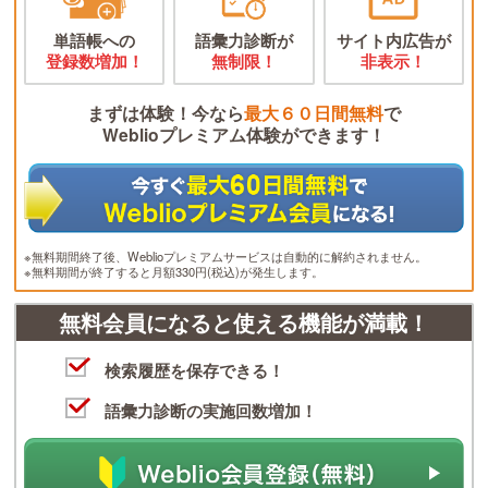
単語帳への
語彙力診断が
サイト内広告が
登録数増加！
無制限！
非表示！
まずは体験！今なら
最大６０日間無料
で
Weblioプレミアム体験ができます！
※無料期間終了後、Weblioプレミアムサービスは自動的に解約されません。
※無料期間が終了すると月額330円(税込)が発生します。
無料会員になると使える機能が満載！
検索履歴を保存できる！
語彙力診断の実施回数増加！