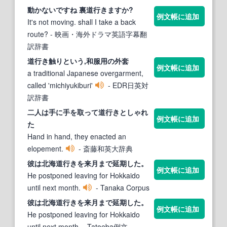
動かないですね 裏
道行き
ますか?
例文帳に追加
It's not moving. shall I take a back
route?
- 映画・海外ドラマ英語字幕翻
訳辞書
道行き
触りという,和服用の外套
例文帳に追加
a traditional Japanese overgarment,
called 'michiyukiburi'
- EDR日英対
訳辞書
二人は手に手を取って
道行き
としゃれ
例文帳に追加
た
Hand in hand, they enacted an
elopement.
- 斎藤和英大辞典
彼は北海
道行き
を来月まで延期した。
例文帳に追加
He postponed leaving for Hokkaido
until next month.
- Tanaka Corpus
彼は北海
道行き
を来月まで延期した。
例文帳に追加
He postponed leaving for Hokkaido
until next month.
- Tatoeba例文