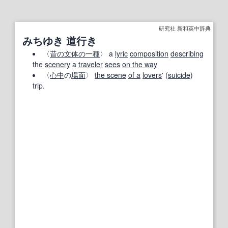
研究社 新和英中辞典
みちゆき 道行き
〈
昔の
文体
の一種
〉 a
lyric
composition
describing
the
scenery
a
traveler
sees
on the way
〈
心中
の
場面
〉
the scene
of a
lovers
' (
suicide
)
trip.