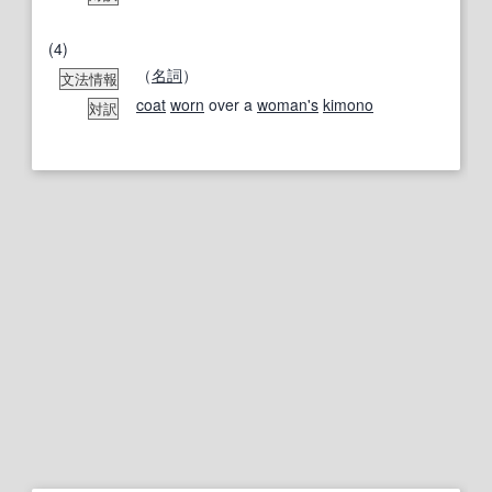
(4)
（
名詞
）
文法情報
coat
worn
over a
woman's
kimono
対訳