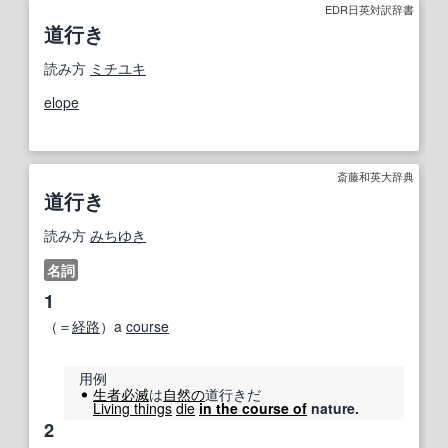
EDR日英対訳辞書
道行き
読み方
ミチユキ
elope
斎藤和英大辞典
道行き
読み方
みちゆき
名詞
1
（＝
経路
）a
course
用例
生者
必滅
は
自然の
道行きだ
Living things
die
in the course of
nature.
2