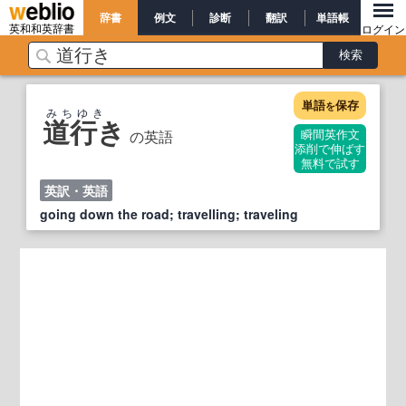
辞書
例文
診断
翻訳
単語帳
英和和英辞書
ログイン
単語
保存
を
みちゆき
道行き
の英語
瞬間英作文
添削で伸ばす
無料で試す
英訳・英語
going down the road; travelling; traveling