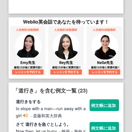
Weblio英会話であなたを待っています！
「道行き」を含む例文一覧 (23)
道行き
をする
例文帳に追加
to elope with a man―run away with a
girl
- 斎藤和英大辞典
さて
道行き
を急ぐとしよう。
例文帳に追加
Now then, let us hurry.
- 映画・海外ド