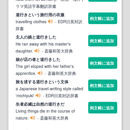
ラマ英語字幕翻訳辞書
道行き
という旅行用の衣服
例文帳に追加
travelling clothes
- EDR日英対訳
辞書
主人の娘と
道行き
した
例文帳に追加
He ran away with his master's
daughter.
- 斎藤和英大辞典
娘が店の者と
道行き
した
例文帳に追加
The girl eloped with her father's
apprentice.
- 斎藤和英大辞典
旅を述する
道行き
という文体
例文帳に追加
a Japanese travel-writing style called
'michiyuki'
- EDR日英対訳辞書
生者必滅は自然の
道行き
だ
例文帳に追加
Living things die in the course of
nature.
- 斎藤和英大辞典