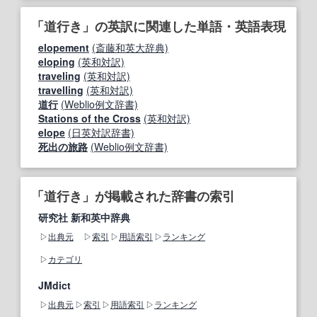
「道行き」の英訳に関連した単語・英語表現
elopement
(斎藤和英大辞典)
eloping
(英和対訳)
traveling
(英和対訳)
travelling
(英和対訳)
道行
(Weblio例文辞書)
Stations of the Cross
(英和対訳)
elope
(日英対訳辞書)
死出の旅路
(Weblio例文辞書)
「道行き」が掲載された辞書の索引
研究社 新和英中辞典
出典元
索引
用語索引
ランキング
カテゴリ
JMdict
出典元
索引
用語索引
ランキング