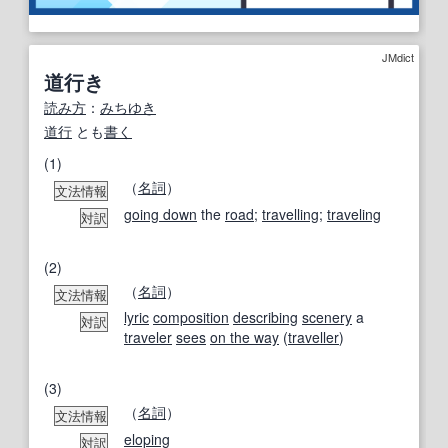
JMdict
道行き
読み方
：
みちゆき
道行
とも
書く
(1)
（
名詞
）
文法情報
going down
the
road
;
travelling
;
traveling
対訳
(2)
（
名詞
）
文法情報
lyric
composition
describing
scenery
a
対訳
traveler
sees
on the way
(
traveller
)
(3)
（
名詞
）
文法情報
eloping
対訳