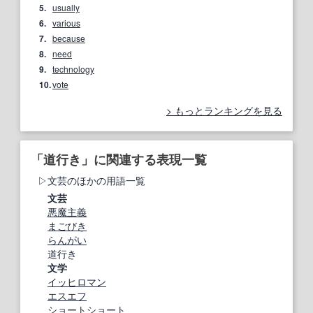
5.
usually
6.
various
7.
because
8.
need
9.
technology
10.
vote
もっとランキングを見る
「道行き」に関連する表現一覧
文芸のほかの用語一覧
文芸
悪魔主義
まごびき
らんがい
道行き
文学
イッヒロマン
エスエフ
ショートショート