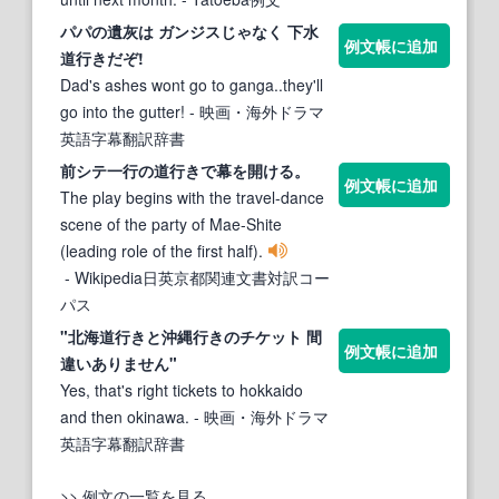
パパの遺灰は ガンジスじゃなく 下水
例文帳に追加
道行き
だぞ!
Dad's ashes wont go to ganga..they'll
go into the gutter!
- 映画・海外ドラマ
英語字幕翻訳辞書
前シテ一行の
道行き
で幕を開ける。
例文帳に追加
The play begins with the travel-dance
scene of the party of Mae-Shite
(leading role of the first half).
- Wikipedia日英京都関連文書対訳コー
パス
"北海
道行き
と沖縄行きのチケット 間
例文帳に追加
違いありません"
Yes, that's right tickets to hokkaido
and then okinawa.
- 映画・海外ドラマ
英語字幕翻訳辞書
>> 例文の一覧を見る