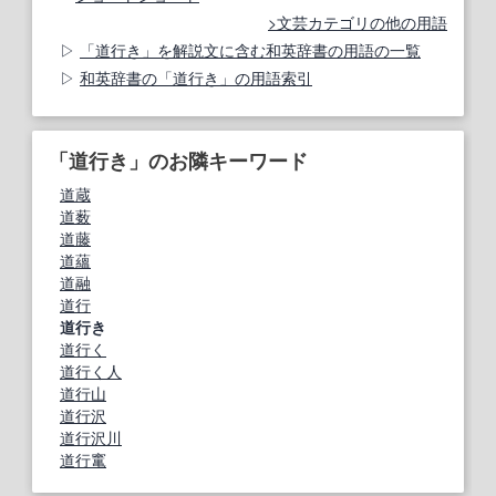
文芸カテゴリの他の用語
「道行き」を解説文に含む和英辞書の用語の一覧
和英辞書の「道行き」の用語索引
「道行き」のお隣キーワード
道蔵
道薮
道藤
道蘊
道融
道行
道行き
道行く
道行く人
道行山
道行沢
道行沢川
道行竃