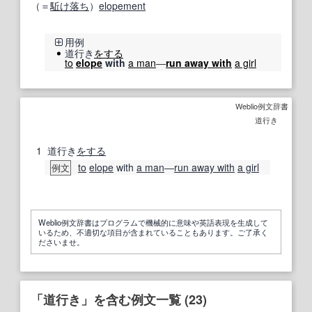
（＝
駈け落ち
）
elopement
用例
道行き
をする
to
elope
with
a man
―
run away with
a girl
Weblio例文辞書
道行き
1
道行き
をする
to
elope
with
a man
―
run away with
a girl
例文
Weblio例文辞書はプログラムで機械的に意味や英語表現を生成して
いるため、不適切な項目が含まれていることもあります。ご了承く
ださいませ。
「道行き」を含む例文一覧 (23)