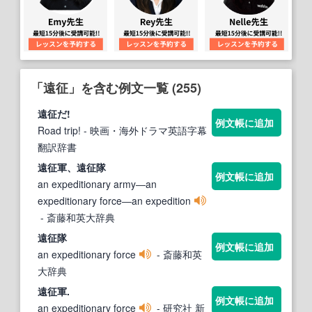
「遠征」を含む例文一覧 (255)
遠征
だ!
例文帳に追加
Road trip!
- 映画・海外ドラマ英語字幕
翻訳辞書
遠征
軍、
遠征
隊
例文帳に追加
an expeditionary army―an
expeditionary force―an expedition
- 斎藤和英大辞典
遠征
隊
例文帳に追加
an expeditionary force
- 斎藤和英
大辞典
遠征
軍.
例文帳に追加
an expeditionary force
- 研究社 新