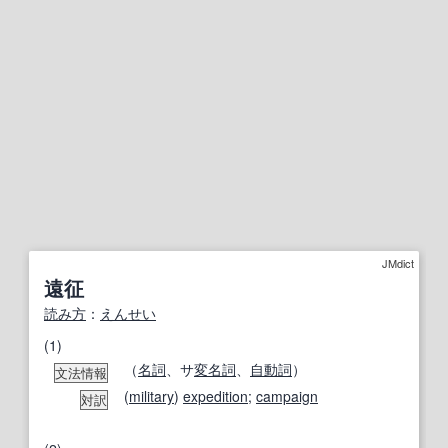
JMdict
遠征
読み方
：
えんせい
(1)
（
名詞
、サ
変名
詞
、
自動詞
）
文法情報
(
military
)
expedition
;
campaign
対訳