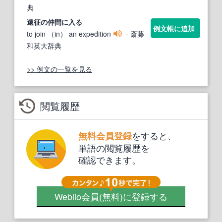
典
遠征
の仲間に入る
例文帳に追加
to join （in） an expedition
- 斎藤
和英大辞典
>> 例文の一覧を見る
閲覧履歴
をすると、
無料会員登録
単語の閲覧履歴を
確認できます。
Weblio会員
(無料)
に登録する