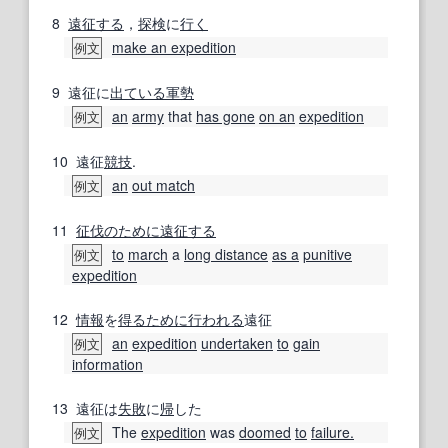
8
遠征する
，
探検
に
行く
make an expedition
例文
9
遠征に
出
ている
軍勢
an
army
that
has gone
on an
expedition
例文
10
遠征
競技
.
an
out match
例文
11
征伐
のために
遠征する
to
march
a
long distance
as a
punitive
例文
expedition
12
情報
を
得る
ために
行われる
遠征
an
expedition
undertaken
to
gain
例文
information
13
遠征は
失敗
に
帰
した
The
expedition
was
doomed
to
failure.
例文