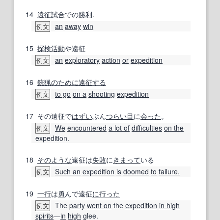
14
遠征試合
での
勝利
.
an
away
win
例文
15
探検
活動
や遠征
an
exploratory
action
or
expedition
例文
16
銃猟
のために
遠征する
to go
on a
shooting
expedition
例文
17
その遠征で
はずい
ぶん
つらい
目
に
会った
。
We
encountered
a lot of
difficulties
on the
例文
expedition.
18
そのような
遠征は
失敗
に
きまって
いる
Such an
expedition
is
doomed
to
failure.
例文
19
一行
は
勇
んで遠征
に行った
The
party
went on
the
expedition
in high
例文
spirits
―
in
high
glee.