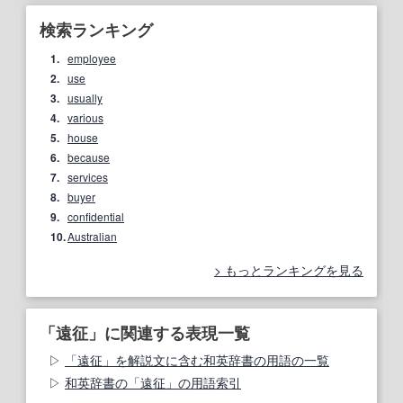
検索ランキング
1.
employee
2.
use
3.
usually
4.
various
5.
house
6.
because
7.
services
8.
buyer
9.
confidential
10.
Australian
もっとランキングを見る
「遠征」に関連する表現一覧
「遠征」を解説文に含む和英辞書の用語の一覧
和英辞書の「遠征」の用語索引