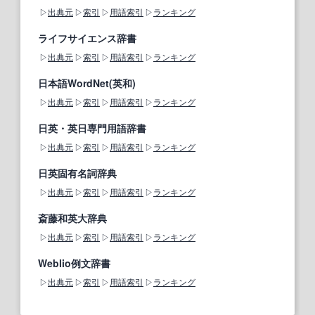
出典元
索引
用語索引
ランキング
ライフサイエンス辞書
出典元
索引
用語索引
ランキング
日本語WordNet(英和)
出典元
索引
用語索引
ランキング
日英・英日専門用語辞書
出典元
索引
用語索引
ランキング
日英固有名詞辞典
出典元
索引
用語索引
ランキング
斎藤和英大辞典
出典元
索引
用語索引
ランキング
Weblio例文辞書
出典元
索引
用語索引
ランキング