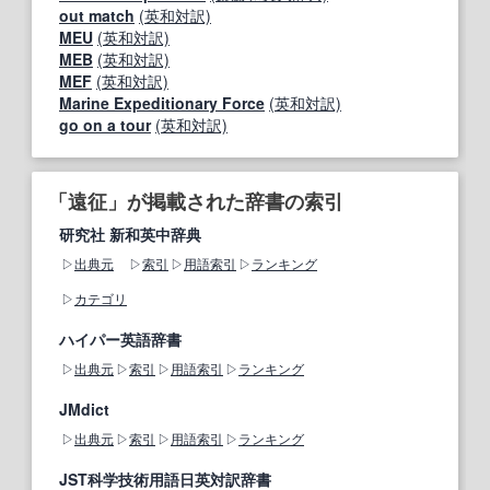
out match
(英和対訳)
MEU
(英和対訳)
MEB
(英和対訳)
MEF
(英和対訳)
Marine Expeditionary Force
(英和対訳)
go on a tour
(英和対訳)
「遠征」が掲載された辞書の索引
研究社 新和英中辞典
出典元
索引
用語索引
ランキング
カテゴリ
ハイパー英語辞書
出典元
索引
用語索引
ランキング
JMdict
出典元
索引
用語索引
ランキング
JST科学技術用語日英対訳辞書