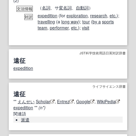
(2)
（
名詞
、サ
変名
詞
、
自動詞
）
文法情報
expedition
(for
exploration
,
research
,
etc.
);
対訳
travelling
(a
long way
);
tour
(
by a
sports
team
,
performer
,
etc.
);
visit
JST科学技術用語日英対訳辞書
遠征
expedition
ライフサイエンス辞書
遠征
**
えんせい
Scholar
,
Entrez
,
Google
,
WikiPedia
expedition
**
(n*)
関連語
派遣