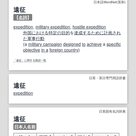
日本語WordNet(英和)
遠征
【
名詞
】
expedition
,
military expedition
,
hostile expedition
外国に
おける
特定の
目的
を
達成する
ために
計画
され
た
軍事行動
(a
military campaign
designed
to
achieve
a
specific
objective
in a
foreign country
)
「遠征」に関する類語一覧
日英・英日専門用語辞書
遠征
expedition
日英固有名詞辞典
遠征
日本人名前