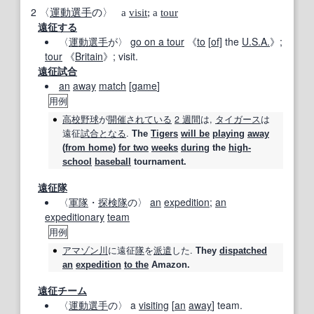
2
〈
運動選手
の〉 a
visit
; a
tour
遠征する
〈
運動選手
が〉
go on a tour
《
to
[
of]
the
U.S.A.
》;
tour
《
Britain
》; visit.
遠征試合
an
away
match
[
game
]
用例
高校
野球
が
開催
されている
2 週間
は,
タイガース
は
遠征
試合
となる
.
The
Tigers
will be
playing
away
(
from home
)
for two
weeks
during
the
high‐
school
baseball
tournament.
遠征隊
〈
軍隊
・
探検隊
の〉
an
expedition
;
an
expeditionary
team
用例
アマゾン川
に
遠征
隊
を
派遣
した.
They
dispatched
an
expedition
to the
Amazon.
遠征チーム
〈
運動選手
の〉 a
visiting
[
an
away
] team.