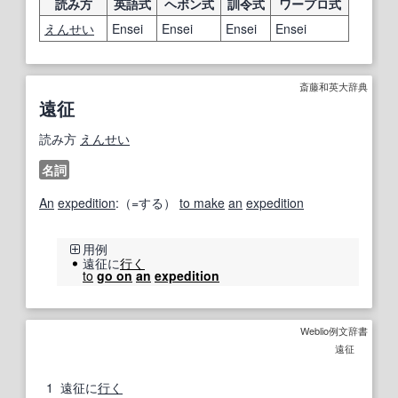
読み方
英語式
ヘボン式
訓令式
ワープロ式
えんせい
Ensei
Ensei
Ensei
Ensei
斎藤和英大辞典
遠征
読み方
えんせい
名詞
An
expedition
:（=する）
to make
an
expedition
用例
遠征に
行く
to
go on
an
expedition
Weblio例文辞書
遠征
1
遠征に
行く