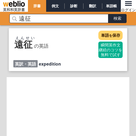
辞書
例文
診断
翻訳
単語帳
英和和英辞書
ログイン
単語
保存
を
えんせい
遠征
の英語
瞬間英作文
継続のコツを
無料で試す
英訳・英語
expedition