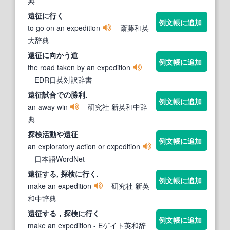
典
遠征
に行く
例文帳に追加
to go on an expedition
- 斎藤和英
大辞典
遠征
に向かう道
例文帳に追加
the road taken by an expedition
- EDR日英対訳辞書
遠征
試合での勝利.
例文帳に追加
an away win
- 研究社 新英和中辞
典
探検活動や
遠征
例文帳に追加
an exploratory action or expedition
- 日本語WordNet
遠征
する, 探検に行く.
例文帳に追加
make an expedition
- 研究社 新英
和中辞典
遠征
する，探検に行く
例文帳に追加
make an expedition
- Eゲイト英和辞