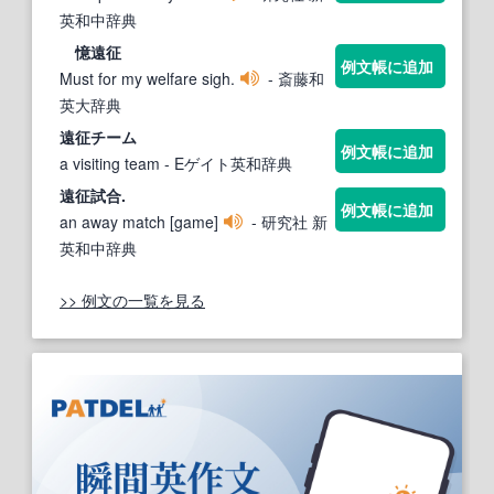
英和中辞典
憶
遠征
例文帳に追加
Must for my welfare sigh.
- 斎藤和
英大辞典
遠征
チーム
例文帳に追加
a visiting team
- Eゲイト英和辞典
遠征
試合.
例文帳に追加
an away match [game]
- 研究社 新
英和中辞典
>> 例文の一覧を見る