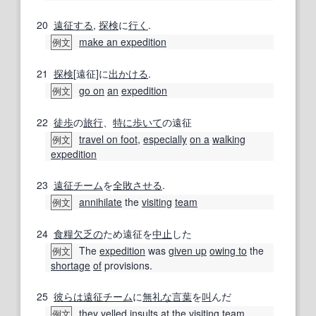
20
遠征する
,
探検
に
行く
.
make an expedition
例文
21
探検
[遠征]に
出かける
.
go on
an
expedition
例文
22
徒歩
の
旅行
、
特に
歩いて
の遠征
travel on foot
,
especially
on a
walking
例文
expedition
23
遠征チーム
を
全敗
させる
.
annihilate
the
visiting
team
例文
24
食糧
欠乏の
ため遠征を
中止
した
The
expedition
was
given up
owing to
the
例文
shortage
of
provisions.
25
彼らは
遠征チーム
に
無礼な言葉
を
叫
んだ
they
yelled
insults
at
the
visiting
team
例文