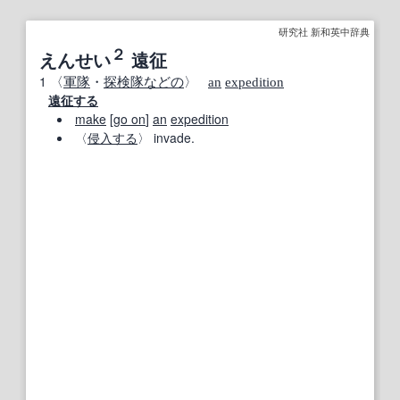
研究社 新和英中辞典
２
えんせい
遠征
1
〈
軍隊
・
探検隊
などの
〉
an
expedition
遠征する
make
[
go on
]
an
expedition
〈
侵入する
〉 invade.