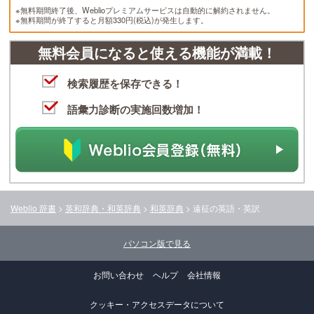
※無料期間終了後、Weblioプレミアムサービスは自動的に解約されません。
※無料期間が終了すると月額330円(税込)が発生します。
無料会員になると使える機能が満載！
検索履歴を保存できる！
語彙力診断の実施回数増加！
Weblio 辞書
>
英和辞典・和英辞典
>
和英辞典
>
遠征
の英語・英訳
パソコン版で見る
お問い合わせ
ヘルプ
会社情報
クッキー・アクセスデータについて