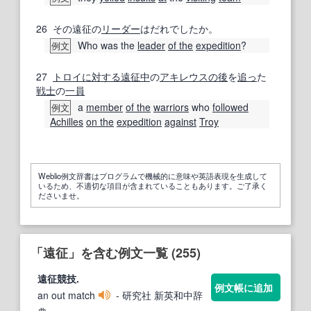
26
その遠征の
リーダー
はだれでしたか。
Who was the
leader
of the
expedition
?
例文
27
トロイ
に対する
遠征中
の
アキレウス
の後
を
追っ
た
戦士
の
一員
a
member
of the
warriors
who
followed
例文
Achilles
on the
expedition
against
Troy
Weblio例文辞書はプログラムで機械的に意味や英語表現を生成して
いるため、不適切な項目が含まれていることもあります。ご了承く
ださいませ。
「遠征」を含む例文一覧 (255)
遠征
競技.
例文帳に追加
an out match
- 研究社 新英和中辞