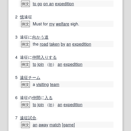
to go
on an
expedition
例文
2
憶
遠征
Must for
my
welfare
sigh.
例文
3
遠征に
向かう
道
the
road
taken
by
an
expedition
例文
4
遠征に
仲間入りする
to
join
（
in
）
an
expedition
例文
5
遠征チーム
a
visiting
team
例文
6
遠征の
仲間
に
入る
to
join
（
in
）
an
expedition
例文
7
遠征試合
.
an
away
match
[
game
]
例文