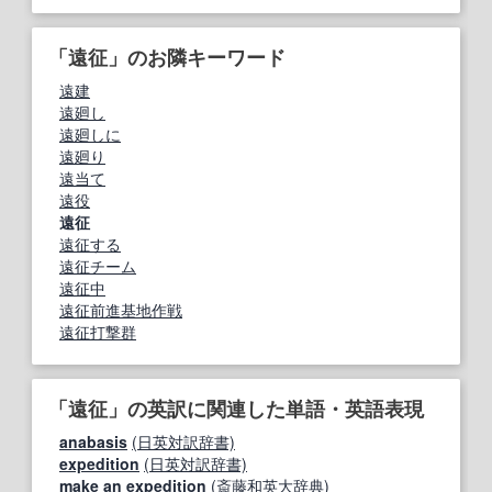
「遠征」のお隣キーワード
遠建
遠廻し
遠廻しに
遠廻り
遠当て
遠役
遠征
遠征する
遠征チーム
遠征中
遠征前進基地作戦
遠征打撃群
「遠征」の英訳に関連した単語・英語表現
anabasis
(日英対訳辞書)
expedition
(日英対訳辞書)
make an expedition
(斎藤和英大辞典)