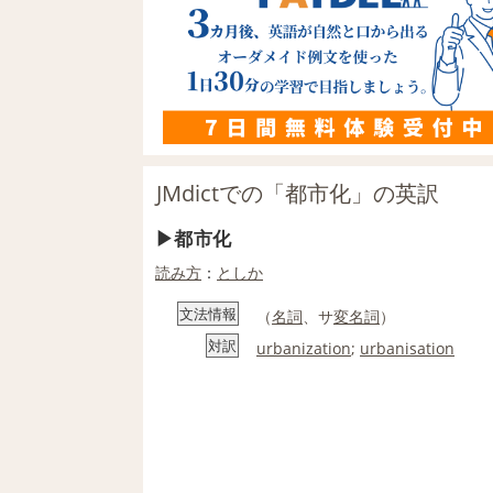
JMdictでの「都市化」の英訳
都市化
読み方
：
としか
文法情報
（
名詞
、サ
変名
詞
）
対訳
urbanization
;
urbanisation