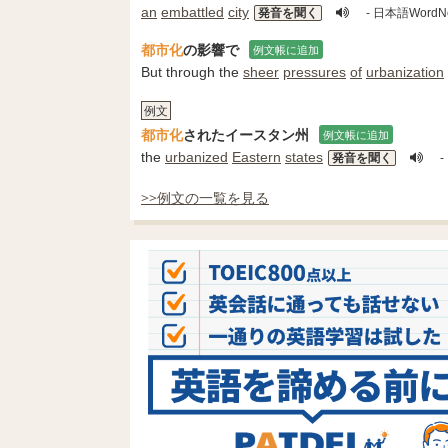
an
embattled
city
発音を聞く
- 日本語WordN
都市化
の影響で
例文帳に追加
But through the
sheer
pressures
of
urbanization
例文
都市化
されたイースタン州
例文帳に追加
the
urbanized
Eastern
states
発音を聞く
-
>>例文の一覧を見る