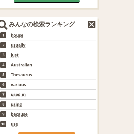
みんなの検索ランキング
house
1
usually
2
just
3
Australian
4
Thesaurus
5
various
6
used in
7
using
8
because
9
use
10