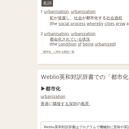
名詞
1
urbanisation
,
urbanization
町
が
発展
し、
社会
が都市化する
社会過程
(the
social process
whereby
cities
grow
a
2
urbanisation
,
urbanization
都会化
されている
状況
(the
condition
of
being
urbanized
)
「都市化」に関する類語一覧
Weblio英和対訳辞書での「都市
都市化
urbanization
香港
に
隣接する
深圳
の
風景
。
Weblio英和対訳辞書はプログラムで機械的に意味や