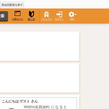
英会話教室を探す
小窓モード
プレミアム
ログイン
設定
使い方
こんにちは ゲスト さん
Weblio会員
になると
(無料)