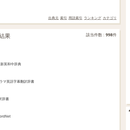
出典元
索引
用語索引
ランキング
カテゴリ
結果
該当件数 :
998
件
社 新英和中辞典
ドラマ英語字幕翻訳辞書
対訳辞書
rdNet