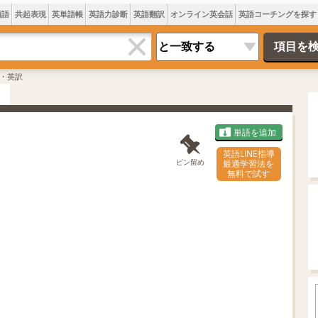
類語
共起表現
英単語帳
英語力診断
英語翻訳
オンライン英会話
英語コーチングを探す
・英訳
単語を追加
英語LINE指導
ピン留め
最適学習法を
無料で試す
L
o
/
U
a
n
d
m
e
u
d
t
:
e
7
0