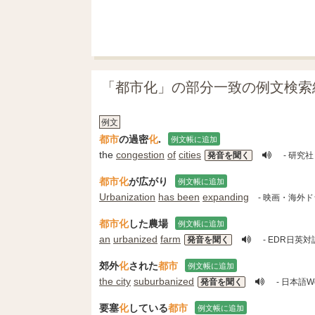
「都市化」の部分一致の例文検索
例文
都市
の過密
化
.
例文帳に追加
the
congestion
of
cities
発音を聞く
- 研究
都市化
が広がり
例文帳に追加
Urbanization
has been
expanding
- 映画・海外
都市化
した農場
例文帳に追加
an
urbanized
farm
発音を聞く
- EDR日英
郊外
化
された
都市
例文帳に追加
the city
suburbanized
発音を聞く
- 日本語Wo
要塞
化
している
都市
例文帳に追加