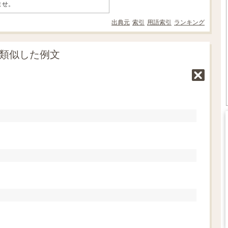
ませ。
出典元
索引
用語索引
ランキング
に類似した例文