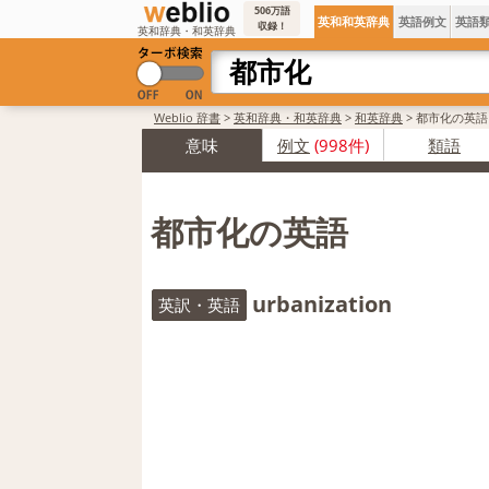
506万語
英和和英辞典
英語例文
英語
収録！
英和辞典・和英辞典
Weblio 辞書
>
英和辞典・和英辞典
>
和英辞典
>
都市化の英語
意味
例文
(998件)
類語
都市化の英語
urbanization
英訳・英語