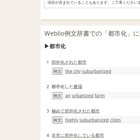
項目が含まれていることもあります。ご了承ください
Weblio例文辞書での「都市化」
都市化
1
郊外化
された
都市
the city
suburbanized
例文
2
都市化した
農場
an
urbanized
farm
例文
3
極めて
郊外化
された
都市
highly
suburbanized
cities
例文
4
非常に
郊外化
している
都市