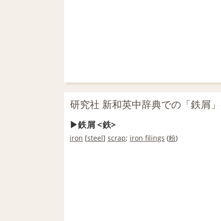
研究社 新和英中辞典での「鉄屑
鉄屑 <鉄>
iron
[
steel
]
scrap
;
iron filings
(
粉
)