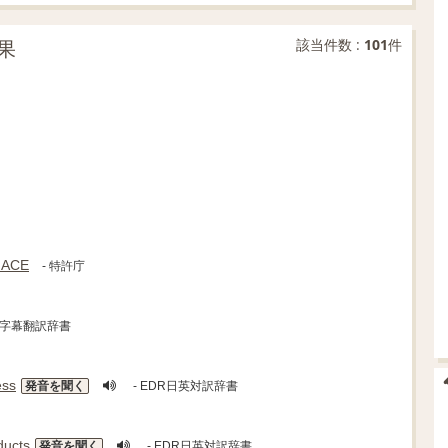
果
該当件数 :
101
件
NACE
- 特許庁
語字幕翻訳辞書
ess
発音を聞く
- EDR日英対訳辞書
ducts
発音を聞く
- EDR日英対訳辞書