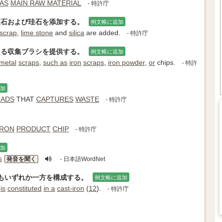
AS
MAIN RAW MATERIAL
- 特許庁
灰石および珪石を添加する。
例文帳に追加
 scrap
,
lime stone
and
silica
are added.
- 特許庁
きる収集ブラシを提供する。
例文帳に追加
metal
scraps
,
such as
iron
scraps
,
iron powder
,
or
chips.
- 特許
加
OADS
THAT
CAPTURES
WASTE
- 特許庁
IRON
PRODUCT
CHIP
- 特許庁
加
s
発音を聞く
- 日本語WordNet
くともいずれか一方を構成する。
例文帳に追加
)
is
constituted
in a
cast-iron
(
12
).
- 特許庁