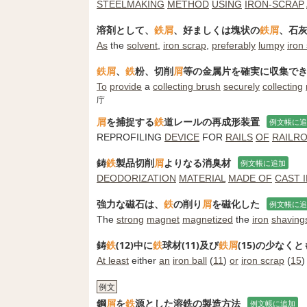
STEELMAKING
METHOD
USING
IRON-SCRAP
溶剤として、
鉄屑
、好ましくは塊状の
鉄屑
、石
As
the
solvent
,
iron scrap
,
preferably
lumpy
iron
鉄屑
、
鉄
粉、切削
屑
等の金属片を確実に収集で
To
provide
a
collecting brush
securely
collecting
庁
屑
を捕捉する
鉄
道レールの再成形装置
例文帳に追
REPROFILING
DEVICE
FOR
RAILS
OF
RAILR
鋳
鉄
製品切削
屑
よりなる消臭材
例文帳に追加
DEODORIZATION
MATERIAL
MADE OF
CAST 
強力な磁石は、
鉄
の削り
屑
を磁化した
例文帳に追
The
strong
magnet
magnetized
the
iron
shaving
鋳
鉄
(12)中に
鉄
球材(11)及び
鉄屑
(15)の少な
At least
either
an
iron ball
(
11
)
or
iron scrap
(
15
例文
鋼
屑
を
鉄
源とした溶銑の製造方法
例文帳に追加