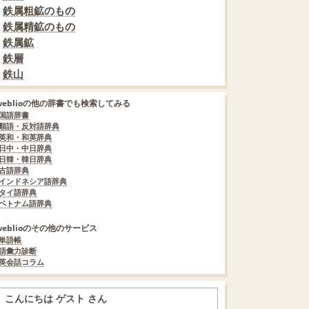
鉄属粗鉱のもの
鉄属精鉱のもの
鉄属鉱
鉄層
鉄山
weblioの他の辞書でも検索してみる
国語辞書
類語・反対語辞典
英和・和英辞典
日中・中日辞典
日韓・韓日辞典
古語辞典
インドネシア語辞典
タイ語辞典
ベトナム語辞典
weblioのその他のサービス
単語帳
語彙力診断
英会話コラム
こんにちは ゲスト さん