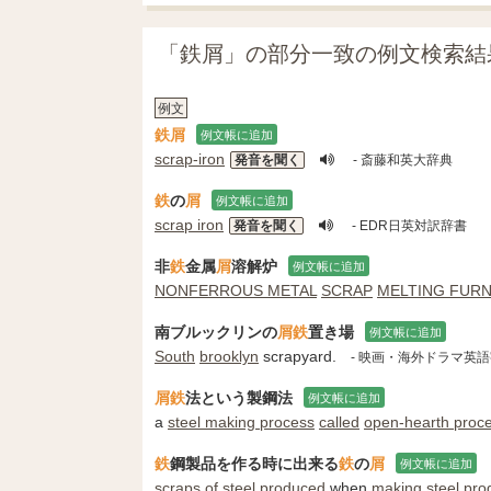
「鉄屑」の部分一致の例文検索結
例文
鉄屑
例文帳に追加
scrap-iron
発音を聞く
- 斎藤和英大辞典
鉄
の
屑
例文帳に追加
scrap iron
発音を聞く
- EDR日英対訳辞書
非
鉄
金属
屑
溶解炉
例文帳に追加
NONFERROUS METAL
SCRAP
MELTING FUR
南ブルックリンの
屑
鉄
置き場
例文帳に追加
South
brooklyn
scrapyard.
- 映画・海外ドラマ英
屑
鉄
法という製鋼法
例文帳に追加
a
steel making process
called
open-hearth proc
鉄
鋼製品を作る時に出来る
鉄
の
屑
例文帳に追加
scraps
of
steel
produced
when
making
steel
pro