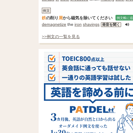
例文
鉄
の削り
屑
から磁気を除いてください
例文帳に追
demagnetize
the
iron
shavings
発音を聞く
>>例文の一覧を見る