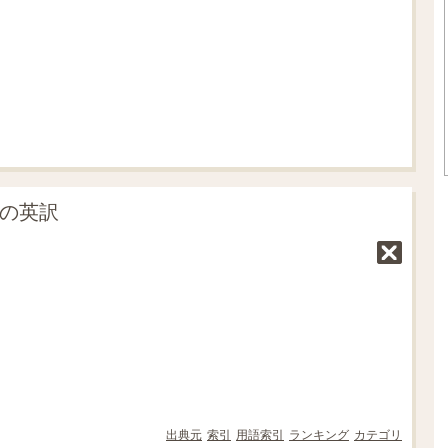
.
0
7
%
」の英訳
出典元
索引
用語索引
ランキング
カテゴリ