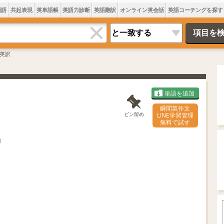
類語
共起表現
英単語帳
英語力診断
英語翻訳
オンライン英会話
英語コーチングを探す
英訳
単語を追加
瞬間英作文
ピン留め
LINE学習管理
無料で試す
n
L
o
/
U
a
n
d
m
e
u
d
t
:
e
7
0