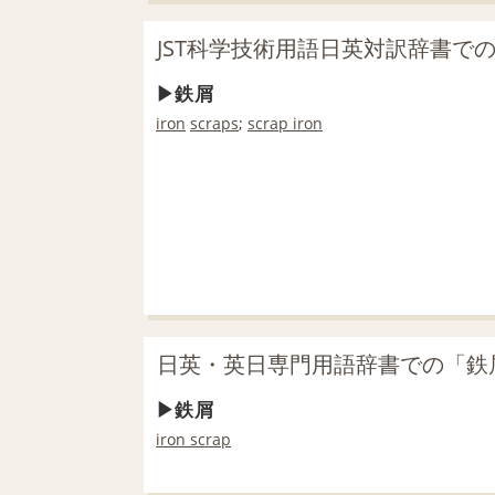
JST科学技術用語日英対訳辞書で
鉄屑
iron
scraps
;
scrap iron
日英・英日専門用語辞書での「鉄
鉄屑
iron scrap