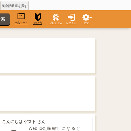
英会話教室を探す
小窓モード
プレミアム
ログイン
設定
使い方
こんにちは ゲスト さん
Weblio会員
になると
(無料)