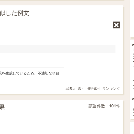
類似した例文
表現を生成しているため、不適切な項目
。
出典元
索引
用語索引
ランキング
果
該当件数 :
101
件