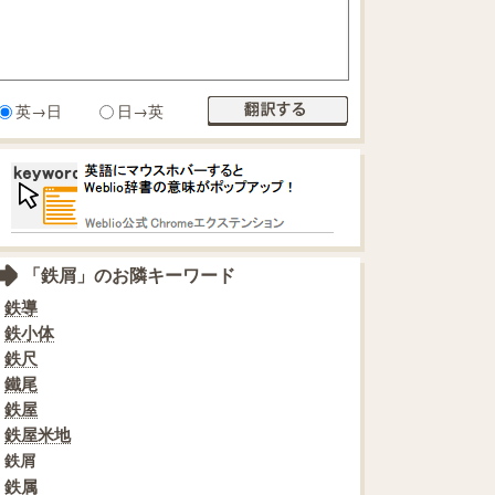
英→日
日→英
「鉄屑」のお隣キーワード
鉄導
鉄小体
鉄尺
鐵尾
鉄屋
鉄屋米地
鉄屑
鉄属