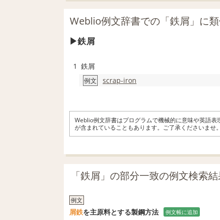
Weblio例文辞書での「鉄屑」に
鉄屑
1
鉄屑
scrap-iron
例文
Weblio例文辞書はプログラムで機械的に意味や英語
が含まれていることもあります。ご了承くださいませ
「鉄屑」の部分一致の例文検索結
例文
屑
鉄
を主原料とする製鋼方法
例文帳に追加