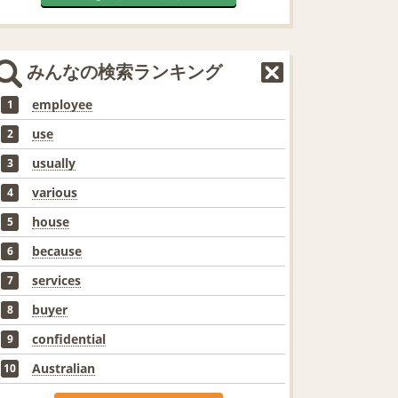
みんなの検索ランキング
employee
1
use
2
usually
3
various
4
house
5
because
6
services
7
buyer
8
confidential
9
Australian
10