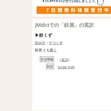
JMdictでの「鉄屑」の英訳
鉄くず
読み方
：
てつくず
鉄屑 とも
書く
文法情報
（
名詞
）
対訳
scrap iron