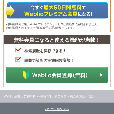
※無料期間終了後、Weblioプレミアムサービスは自動的に解約されません。
※無料期間が終了すると月額330円(税込)が発生します。
無料会員になると使える機能が満載！
検索履歴を保存できる！
語彙力診断の実施回数増加！
Weblio 辞書
>
英和辞典・和英辞典
>
和英辞典
>
長文
の英語・英訳
パソコン版で見る