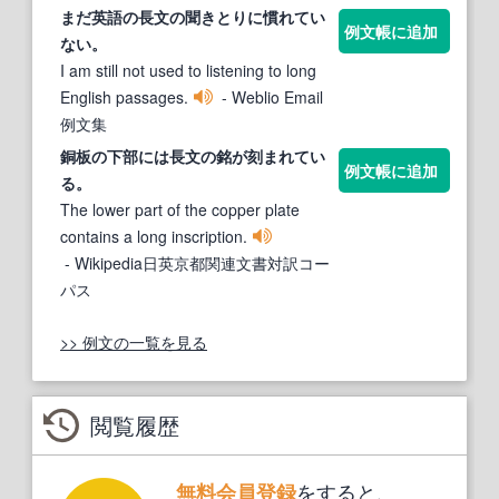
まだ英語の
長文
の聞きとりに慣れてい
例文帳に追加
ない。
I am still not used to listening to long
English passages.
- Weblio Email
例文集
銅板の下部には
長文
の銘が刻まれてい
例文帳に追加
る。
The lower part of the copper plate
contains a long inscription.
- Wikipedia日英京都関連文書対訳コー
パス
>> 例文の一覧を見る
閲覧履歴
をすると、
無料会員登録