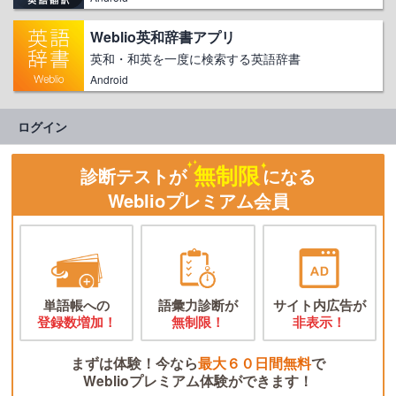
Weblio英和辞書アプリ
英和・和英を一度に検索する英語辞書
Android
ログイン
無制限
診断テストが
になる
Weblioプレミアム会員
単語帳への
語彙力診断が
サイト内広告が
登録数増加！
無制限！
非表示！
まずは体験！今なら
最大６０日間無料
で
Weblioプレミアム体験ができます！