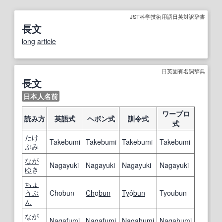
JST科学技術用語日英対訳辞書
長文
long
article
日英固有名詞辞典
長文
日本人名前
ワープロ
読み方
英語式
ヘボン式
訓令式
式
たけ
Takebumi
Takebumi
Takebumi
Takebumi
ぶみ
なが
Nagayuki
Nagayuki
Nagayuki
Nagayuki
ゆ
き
ちょ
うぶ
Chobun
Ch
ō
bun
Ty
ô
bun
Tyoubun
ん
なが
Nagafumi
Nagafumi
Nagahumi
Nagahumi