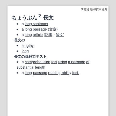
研究社 新和英中辞典
２
ちょうぶん
長文
a
long sentence
a
long
passage
(
文章
)
a
long
article
(
記事
・
論文
)
長文の
lengthy
long
長文の
読解力
テスト
a
comprehension
test
using
a passage
of
substantial
length
a
long
‐
passage
reading‐ability
test.