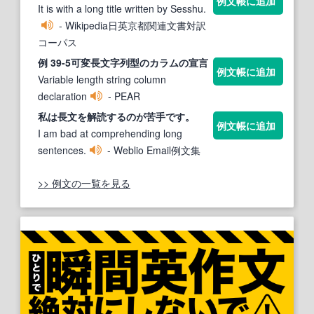
例文帳に追加
It is with a long title written by Sesshu.
- Wikipedia日英京都関連文書対訳
コーパス
例 39-5可変
長文
字列型のカラムの宣言
例文帳に追加
Variable length string column
declaration
- PEAR
私は
長文
を解読するのが苦手です。
例文帳に追加
I am bad at comprehending long
sentences.
- Weblio Email例文集
>> 例文の一覧を見る