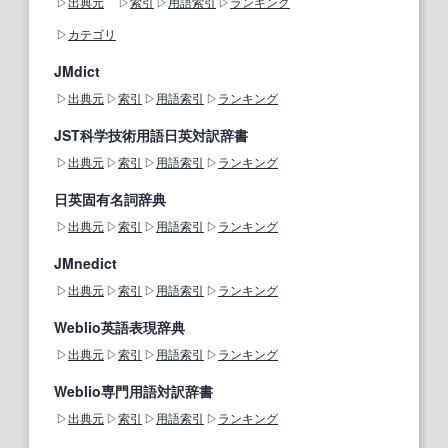
出典元
索引
用語索引
ランキング
カテゴリ
JMdict
出典元
索引
用語索引
ランキング
JST科学技術用語日英対訳辞書
出典元
索引
用語索引
ランキング
日英固有名詞辞典
出典元
索引
用語索引
ランキング
JMnedict
出典元
索引
用語索引
ランキング
Weblio英語表現辞典
出典元
索引
用語索引
ランキング
Weblio専門用語対訳辞書
出典元
索引
用語索引
ランキング