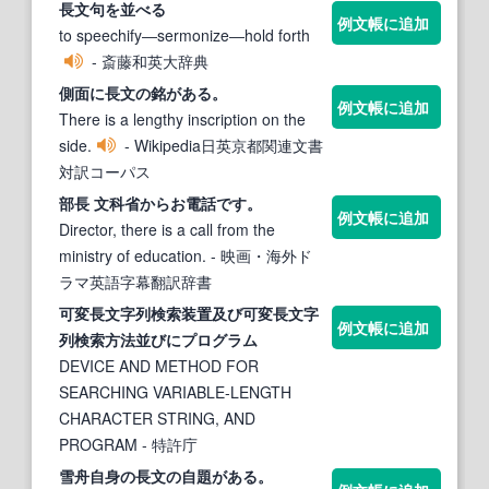
長文
句を並べる
例文帳に追加
to speechify―sermonize―hold forth
- 斎藤和英大辞典
側面に
長文
の銘がある。
例文帳に追加
There is a lengthy inscription on the
side.
- Wikipedia日英京都関連文書
対訳コーパス
部
長 文
科省からお電話です。
例文帳に追加
Director, there is a call from the
ministry of education.
- 映画・海外ド
ラマ英語字幕翻訳辞書
可変
長文
字列検索装置及び可変
長文
字
例文帳に追加
列検索方法並びにプログラム
DEVICE AND METHOD FOR
SEARCHING VARIABLE-LENGTH
CHARACTER STRING, AND
PROGRAM
- 特許庁
雪舟自身の
長文
の自題がある。