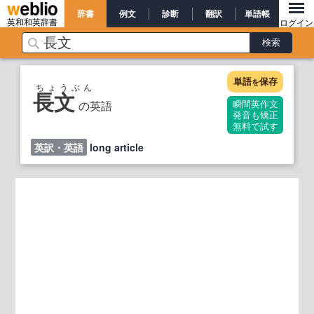
辞書
例文
診断
翻訳
単語帳
英和和英辞書
ログイン
単語
保存
を
ちょうぶん
長文
の英語
瞬間英作文
発音も矯正
無料で試す
英訳・英語
long article