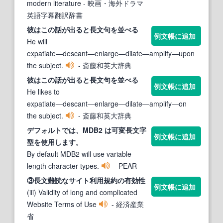
modern literature
- 映画・海外ドラマ
英語字幕翻訳辞書
彼はこの話が出ると
長文
句を並べる
例文帳に追加
He will
expatiate―descant―enlarge―dilate―amplify―upon
the subject.
- 斎藤和英大辞典
彼はこの話が出ると
長文
句を並べる
例文帳に追加
He likes to
expatiate―descant―enlarge―dilate―amplify―on
the subject.
- 斎藤和英大辞典
デフォルトでは、MDB2 は可変
長文
字
例文帳に追加
型を使用します。
By default MDB2 will use variable
length character types.
- PEAR
③
長文
難読なサイト利用規約の有効性
例文帳に追加
(iii) Validity of long and complicated
Website Terms of Use
- 経済産業
省