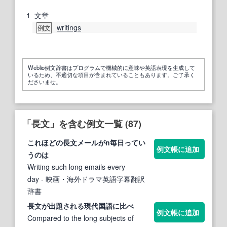
1
文章
writings
例文
Weblio例文辞書はプログラムで機械的に意味や英語表現を生成して
いるため、不適切な項目が含まれていることもあります。ご了承く
ださいませ。
「長文」を含む例文一覧 (87)
これほどの
長文
メールがn毎日ってい
例文帳に追加
うのは
Writing such long emails every
day
- 映画・海外ドラマ英語字幕翻訳
辞書
長文
が出題される現代国語に比べ
例文帳に追加
Compared to the long subjects of