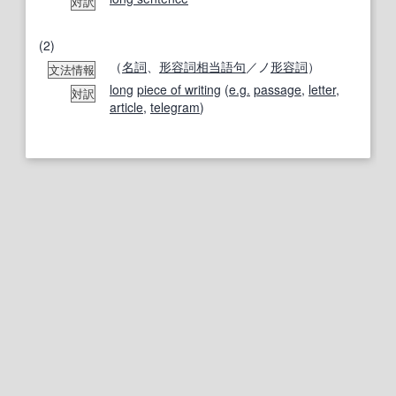
対訳
(2)
（
名詞
、
形容詞相当語句
／ノ
形容詞
）
文法情報
long
piece of writing
(
e.g.
passage
,
letter
,
対訳
article
,
telegram
)