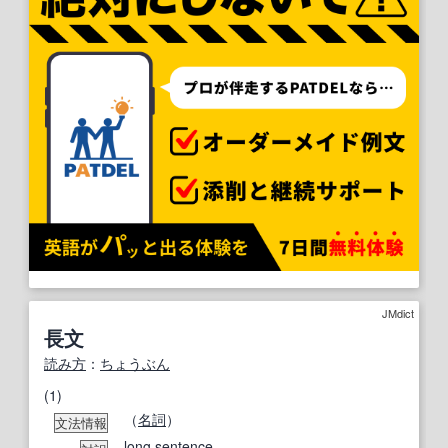
JMdict
長文
読み方
：
ちょうぶん
(1)
（
名詞
）
文法情報
long sentence