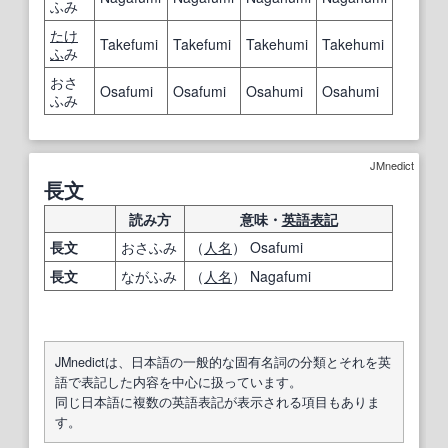
ふみ
たけ
Takefumi
Takefumi
Takehumi
Takehumi
ふ
み
おさ
Osafumi
Osafumi
Osahumi
Osahumi
ふみ
JMnedict
長文
読み方
意味・
英語表記
長文
おさふみ
（
人名
） Osafumi
長文
ながふみ
（
人名
） Nagafumi
JMnedictは、日本語の一般的な固有名詞の分類とそれを英
語で表記した内容を中心に扱っています。
同じ日本語に複数の英語表記が表示される項目もありま
す。