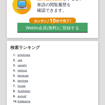
単語の閲覧履歴を
確認できます。
Weblio会員
(無料)
に登録する
検索ランキング
1.
employee
2.
use
3.
usually
4.
various
5.
because
6.
services
7.
house
8.
Australian
9.
august
10.
Katakame