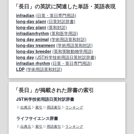
「長日」の英訳に関連した単語・英語表現
infradian
(日英・英日専門用語)
long-day plant
(日英対訳辞書)
long‐day plant
(英和対訳)
infradianrhythm
(英和医学用語)
long day animal
(学術用語英和対訳)
long-day treatment
(学術用語英和対訳)
long-day breeder
(英和実験動物学用語)
long day
(JST科学技術用語日英対訳辞書)
infradian rhythm
(日英・英日専門用語)
LDP
(学術用語英和対訳)
「長日」が掲載された辞書の索引
JST科学技術用語日英対訳辞書
出典元
索引
用語索引
ランキング
ライフサイエンス辞書
出典元
索引
用語索引
ランキング