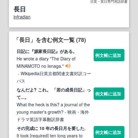
日英・英日専門用語辞書
長日
infradian
「長日」を含む例文一覧 (78)
日記に『源家
長日
記』がある。
例文帳に追加
He wrote a diary "The Diary of
MINAMOTO no Ienaga."
- Wikipedia日英京都関連文書対訳コー
パス
なんだよ? これ。 「若の成
長日
記」っ
例文帳に追加
て...。
What the heck is this? a journal of the
young master's growth?
- 映画・海外
ドラマ英語字幕翻訳辞書
その完成に 10 年の
長日
月を要した.
例文帳に追加
It took [required] ten long years to