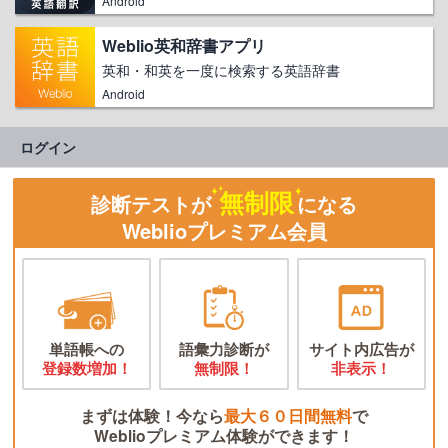
Android
Weblio英和辞書アプリ
英和・和英を一度に検索する英語辞書
Android
ログイン
無制限
診断テストが
になる
Weblioプレミアム会員
単語帳への
語彙力診断が
サイト内広告が
登録数増加！
無制限！
非表示！
まずは体験！今なら
最大６０日間無料
で
Weblioプレミアム体験ができます！