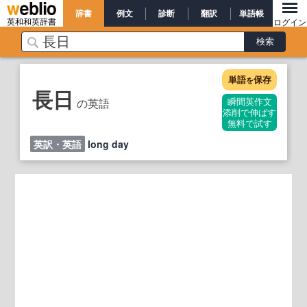
辞書
例文
診断
翻訳
単語帳
英和和英辞書
ログイン
単語
保存
を
長日
の英語
瞬間英作文
添削で伸ばす
無料で試す
英訳・英語
long day