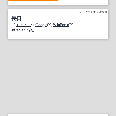
ライフサイエンス辞書
長日
***
ちょうじ
つ
Google
,
WikiPedia
infradian
*
(
aj
)