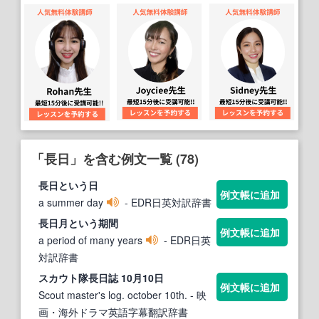
「長日」を含む例文一覧 (78)
長日
という日
例文帳に追加
a summer day
- EDR日英対訳辞書
長日
月という期間
例文帳に追加
a period of many years
- EDR日英
対訳辞書
スカウト隊
長日
誌 10月10日
例文帳に追加
Scout master's log. october 10th.
- 映
画・海外ドラマ英語字幕翻訳辞書