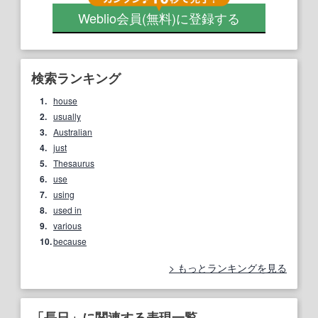
Weblio会員
(無料)
に登録する
検索ランキング
1.
house
2.
usually
3.
Australian
4.
just
5.
Thesaurus
6.
use
7.
using
8.
used in
9.
various
10.
because
もっとランキングを見る
「長日」に関連する表現一覧