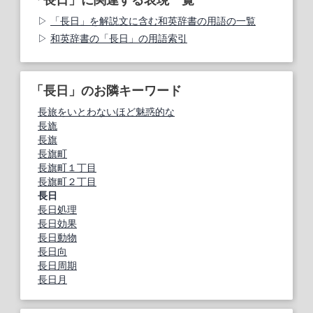
「長日」を解説文に含む和英辞書の用語の一覧
和英辞書の「長日」の用語索引
「長日」のお隣キーワード
長旅をいとわないほど魅惑的な
長旒
長旗
長旗町
長旗町１丁目
長旗町２丁目
長日
長日処理
長日効果
長日動物
長日向
長日周期
長日月