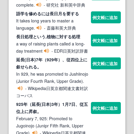
complete.
- 研究社 新和英中辞典
語学を修めるには
長日
月を要する
例文帳に追加
It takes long years to master a
language.
- 斎藤和英大辞典
長日
処理という,植物に対する処理
例文帳に追加
a way of raising plants called a long-
day treatment
- EDR日英対訳辞書
延
長(日
本)7年（929年）、従四位上に
例文帳に追加
叙せられる。
In 929, he was promoted to Jushiinojo
(Junior Fourth Rank, Upper Grade).
- Wikipedia日英京都関連文書対訳
コーパス
925年（延
長(日
本)3年）1月7日、従五
例文帳に追加
位上に昇叙。
February 7, 925: Promoted to
Jugoinojo (Junipr Fifth Rank, Upper
Grade).
- Wikipedia日英京都関連