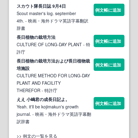
スカウト隊
長日
誌 9月4日
例文帳に追加
Scout master's log. september
4th.
- 映画・海外ドラマ英語字幕翻訳
辞書
長日
植物の栽培方法
例文帳に追加
CULTURE OF LONG-DAY PLANT
- 特
許庁
長日
植物の栽培方法および
長日
植物栽
例文帳に追加
培施設
CULTURE METHOD FOR LONG-DAY
PLANT AND FACILITY
THEREFOR
- 特許庁
ええ 小嶋君の成
長日
記よ。
例文帳に追加
Yeah. it'll be kojimakun's growth
journal.
- 映画・海外ドラマ英語字幕翻
訳辞書
>> 例文の一覧を見る