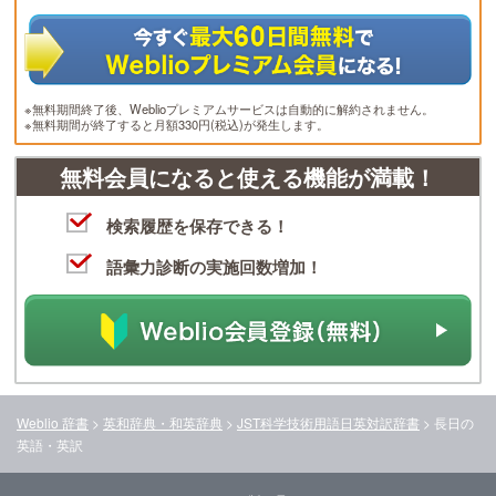
※無料期間終了後、Weblioプレミアムサービスは自動的に解約されません。
※無料期間が終了すると月額330円(税込)が発生します。
無料会員になると使える機能が満載！
検索履歴を保存できる！
語彙力診断の実施回数増加！
Weblio 辞書
>
英和辞典・和英辞典
>
JST科学技術用語日英対訳辞書
>
長日
の
英語・英訳