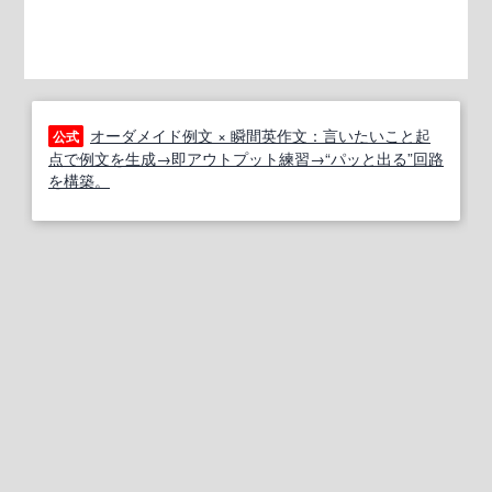
オーダメイド例文 × 瞬間英作文：言いたいこと起
公式
点で例文を生成→即アウトプット練習→“パッと出る”回路
を構築。