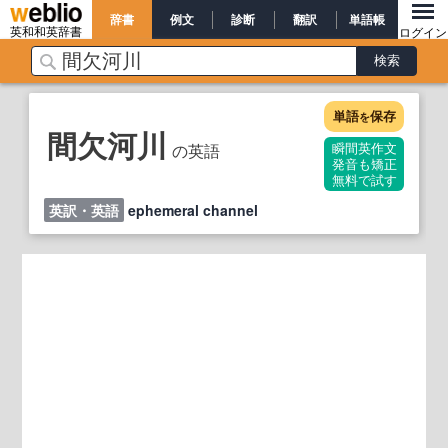
辞書
例文
診断
翻訳
単語帳
英和和英辞書
ログイン
単語
保存
を
間欠河川
の英語
瞬間英作文
発音も矯正
無料で試す
英訳・英語
ephemeral channel