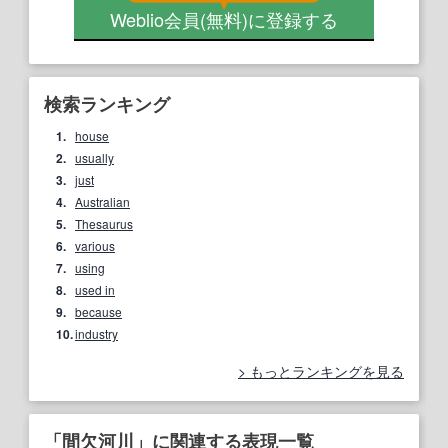
Weblio会員
(無料)
に登録する
検索ランキング
1.
house
2.
usually
3.
just
4.
Australian
5.
Thesaurus
6.
various
7.
using
8.
used in
9.
because
10.
industry
もっとランキングを見る
「間欠河川」に関連する表現一覧