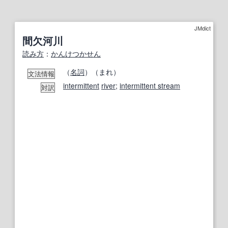
JMdict
間欠河川
読み方
：
かんけつかせん
（
名詞
）（まれ）
文法情報
intermittent
river
;
intermittent stream
対訳