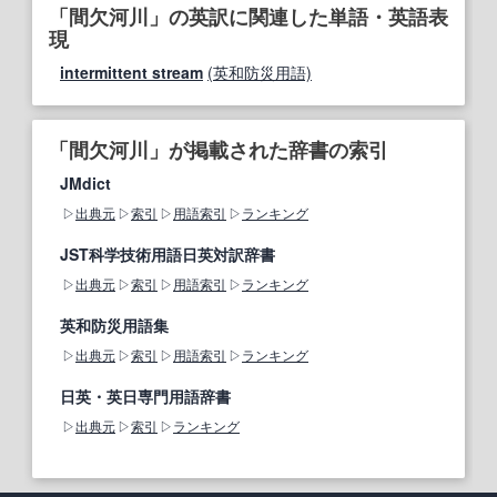
「間欠河川」の英訳に関連した単語・英語表
現
intermittent stream
(英和防災用語)
「間欠河川」が掲載された辞書の索引
JMdict
出典元
索引
用語索引
ランキング
JST科学技術用語日英対訳辞書
出典元
索引
用語索引
ランキング
英和防災用語集
出典元
索引
用語索引
ランキング
日英・英日専門用語辞書
出典元
索引
ランキング