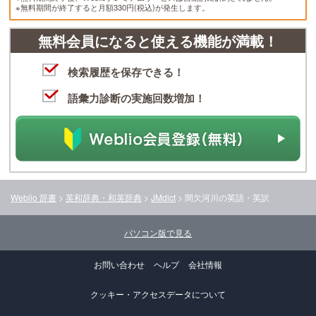
※無料期間が終了すると月額330円(税込)が発生します。
無料会員になると使える機能が満載！
検索履歴を保存できる！
語彙力診断の実施回数増加！
Weblio 辞書
>
英和辞典・和英辞典
>
JMdict
>
間欠河川
の英語・英訳
パソコン版で見る
お問い合わせ
ヘルプ
会社情報
クッキー・アクセスデータについて