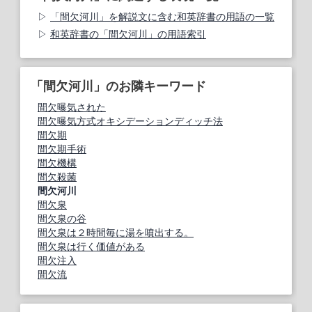
「間欠河川」を解説文に含む和英辞書の用語の一覧
和英辞書の「間欠河川」の用語索引
「間欠河川」のお隣キーワード
間欠曝気された
間欠曝気方式オキシデーションディッチ法
間欠期
間欠期手術
間欠機構
間欠殺菌
間欠河川
間欠泉
間欠泉の谷
間欠泉は２時間毎に湯を噴出する。
間欠泉は行く価値がある
間欠注入
間欠流