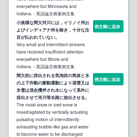
everywhere but Minnesota and
Indiana.
- 英語論文検索例文集
小規模な
間欠河川
には，イリノイ州お
例文帳に追加
よびインディアナ州を除き，十分な注
目が払われていない。
Very small and intermittent streams
have received insufficient attention
everywhere but Illinois and
Indiana.
- 英語論文検索例文集
間欠
的に排出される気泡状の気体と水
例文帳に追加
の上下作動の脈動運動により湿雪又は
氷雪は混合攪拌され水になって系外に
排出させて
河川
等水路に放出させる。
The moist snow or iced snow is
mixed/agitated by vertically actuating
pulsating motion of intermittently
exhausting bubble-like gas and water
to become water to be discharged