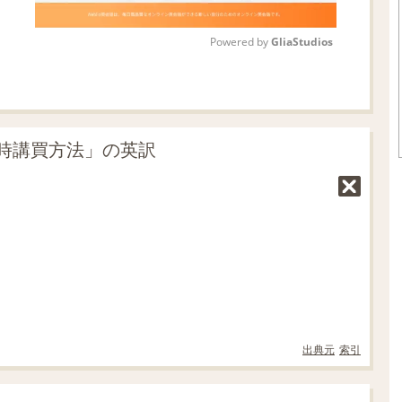
Powered by 
GliaStudios
M
u
t
時講買方法」の英訳
e
出典元
索引