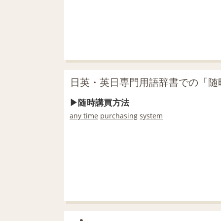
日英・英日専門用語辞書での「随
随時講買方法
any time
purchasing
system