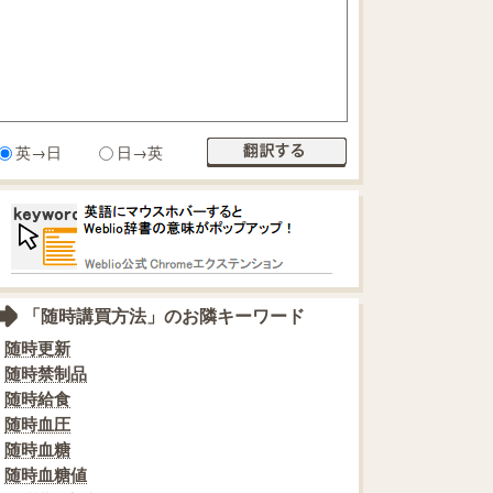
英→日
日→英
「随時講買方法」のお隣キーワード
随時更新
随時禁制品
随時給食
随時血圧
随時血糖
随時血糖値