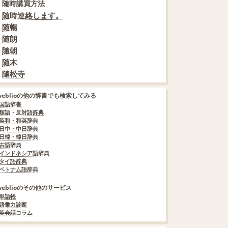
随時講買方法
随時連絡します。
随暢
随朗
隨朝
随木
隨松寺
weblioの他の辞書でも検索してみる
国語辞書
類語・反対語辞典
英和・和英辞典
日中・中日辞典
日韓・韓日辞典
古語辞典
インドネシア語辞典
タイ語辞典
ベトナム語辞典
weblioのその他のサービス
単語帳
語彙力診断
英会話コラム