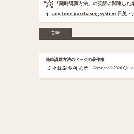
「随時講買方法」の英訳に関連した
日英・
any time purchasing system
1
意味
随時講買方法のページの著作権
Copyright © 2026 CJKI. A