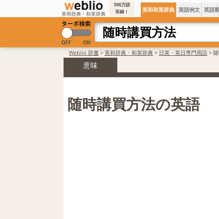
506万語
英和和英辞典
英語例文
英語
収録！
英和辞典・和英辞典
Weblio 辞書
>
英和辞典・和英辞典
>
日英・英日専門用語
>
随
意味
随時講買方法の英語