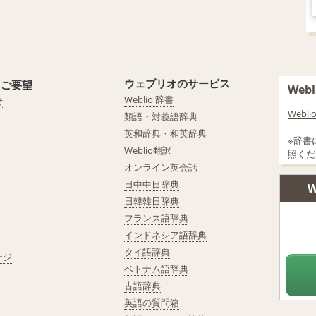
ウェブリオのサービス
・ご要望
We
Weblio 辞書
せ
Web
類語・対義語辞典
英和辞典・和英辞典
※辞書
Weblio翻訳
照くだ
オンライン英会話
日中中日辞典
W
日韓韓日辞典
フランス語辞典
インドネシア語辞典
タイ語辞典
ージ
ベトナム語辞典
古語辞典
英語の質問箱