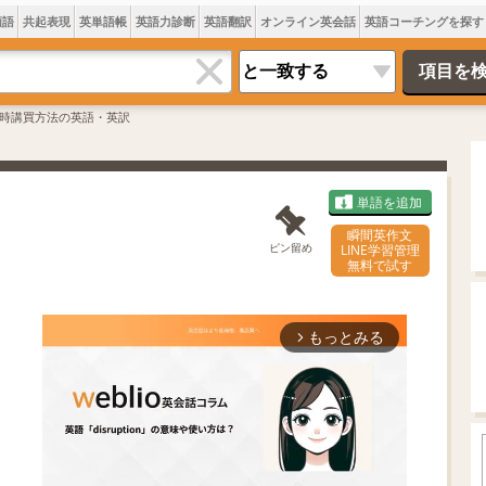
類語
共起表現
英単語帳
英語力診断
英語翻訳
オンライン英会話
英語コーチングを探す
時講買方法の英語・英訳
単語を追加
瞬間英作文
ピン留め
LINE学習管理
無料で試す
もっとみる
arrow_forward_ios