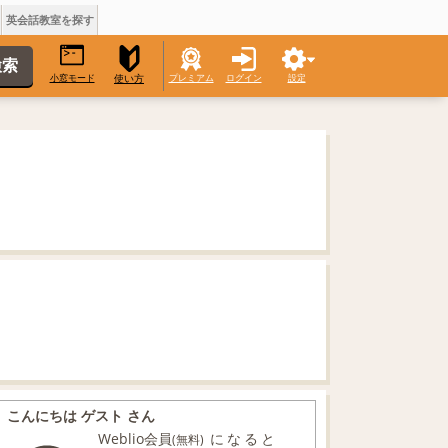
英会話教室を探す
小窓モード
プレミアム
ログイン
設定
使い方
こんにちは ゲスト さん
Weblio会員
になると
(無料)