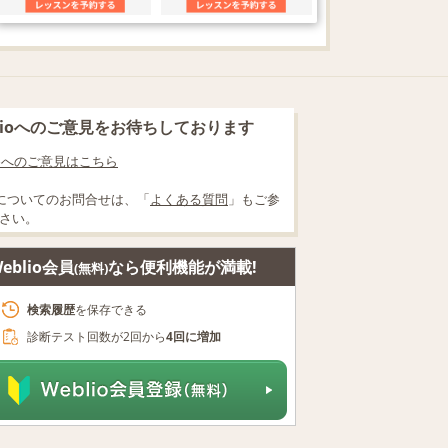
blioへのご意見をお待ちしております
lioへのご意見はこちら
についてのお問合せは、「
よくある質問
」もご参
さい。
eblio会員
なら便利機能が満載!
(無料)
検索履歴
を保存できる
診断テスト回数が2回から
4回に増加