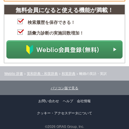
無料会員になると使える機能が満載！
検索履歴を保存できる！
語彙力診断の実施回数増加！
Weblio 辞書
>
英和辞典・和英辞典
>
和英辞典
>
離婚
の英語・英訳
パソコン版で見る
お問い合わせ
ヘルプ
会社情報
クッキー・アクセスデータについて
©2026 GRAS Group, Inc.