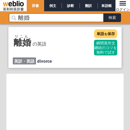
辞書
例文
診断
翻訳
単語帳
英和和英辞書
ログイン
単語
保存
を
りこん
離婚
の英語
瞬間英作文
継続のコツを
無料で試す
英訳・英語
divorce