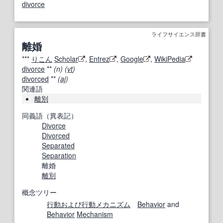
divorce
ライフサイエンス辞書
離婚
***
りこん
Scholar
,
Entrez
,
Google
,
WikiPedia
divorce
**
(n) (
vt
)
divorced
**
(
aj
)
関連語
離別
同義語（異表記）
Divorce
Divorced
Separated
Separation
離婚
離別
概念ツリー
行動
および
行動
メカニズム
Behavior
and
Behavior
Mechanism