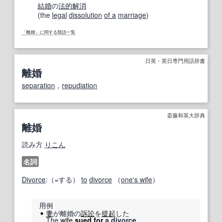
結婚
の
法的
解消
(the
legal
dissolution
of a
marriage
)
「離婚」に関する類語一覧
日英・英日専門用語辞書
離婚
separation
，
repudiation
斎藤和英大辞典
離婚
読み方
りこん
名詞
Divorce
:（=する）
to
divorce
（
one's wife
）
用例
妻
が離婚の
訴訟
を
提起
した
The
wife
sued for
a divorce.