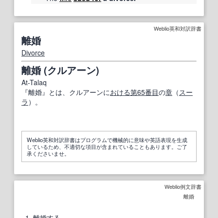
Weblio英和対訳辞書
離婚
Divorce
離婚 (クルアーン)
At-Talaq
『離婚』とは、クルアーンに
おける
第
65
番目
の
章
（
スー
ラ
）。
Weblio英和対訳辞書はプログラムで機械的に意味や英語表現を生成
しているため、不適切な項目が含まれていることもあります。ご了
承くださいませ。
Weblio例文辞書
離婚
1
離婚する