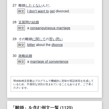
27
離婚
したくない
んだ。
I don't want to
get
divorced.
例文
28
近親
間の
結婚
a
consanguineous marriage
例文
29
その離婚
に関して
の
苦い
思い
bitter
about the
divorce
例文
30
政略結婚
a
marriage of convenience
例文
Weblio例文辞書はプログラムで機械的に意味や英語表現を生成して
いるため、不適切な項目が含まれていることもあります。ご了承く
ださいませ。
「離婚」を含む例文一覧 (1125)