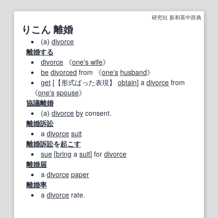
研究社 新和英中辞典
りこん 離婚
(a)
divorce
離婚する
divorce
《
one's wife
》
be
divorced
from 《
one's
husband
》
get
[
【形式ばった表現】
obtain
] a
divorce
from
《
one's
spouse
》
協議離婚
(a)
divorce
by
consent.
離婚訴訟
a
divorce
suit
離婚訴訟
を
起こす
sue
[
bring
a
suit
] for
divorce
離婚届
a
divorce
paper
離婚率
a
divorce
rate.