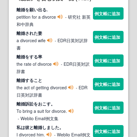
離婚
を願い出る.
例文帳に追加
petition for a divorce
- 研究社 新英
和中辞典
離婚
された妻
例文帳に追加
a divorced wife
- EDR日英対訳辞
書
離婚
をする率
例文帳に追加
the rate of divorce
- EDR日英対訳
辞書
離婚
すること
例文帳に追加
the act of getting divorced
- EDR
日英対訳辞書
離婚
訴訟をおこす。
例文帳に追加
To bring a suit for divorce.
- Weblio Email例文集
私は彼と
離婚
しました。
例文帳に追加
I divorced him.
- Weblio Email例文