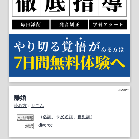
JMdict
離婚
読み方
：
りこん
（
名詞
、サ
変名
詞
、
自動詞
）
文法情報
divorce
対訳