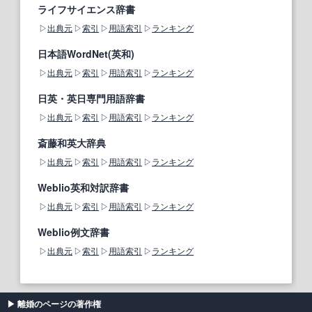
ライフサイエンス辞書
出典元
索引
用語索引
ランキング
日本語WordNet(英和)
出典元
索引
用語索引
ランキング
日英・英日専門用語辞書
出典元
索引
用語索引
ランキング
斎藤和英大辞典
出典元
索引
用語索引
ランキング
Weblio英和対訳辞書
出典元
索引
用語索引
ランキング
Weblio例文辞書
出典元
索引
用語索引
ランキング
離婚のページの著作権