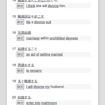
14
離婚する
ん
じゃないか
しら。
I think
she will
divorce
him.
例文
15
離婚訴訟
を
起こす
file
a
divorce
suit
例文
16
近親結婚
marriage
within
prohibited
degrees
例文
17
結婚する
こと
an
act
of
getting
married
例文
18
再婚
をする
to
remarry
例文
19
夫
と
離婚する
I will
divorce
my
husband.
例文
20
結婚する
.
enter into
matrimony
例文