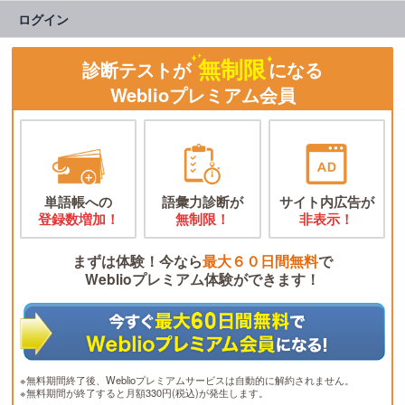
ログイン
無制限
診断テストが
になる
Weblioプレミアム会員
単語帳への
語彙力診断が
サイト内広告が
登録数増加！
無制限！
非表示！
まずは体験！今なら
最大６０日間無料
で
Weblioプレミアム体験ができます！
※無料期間終了後、Weblioプレミアムサービスは自動的に解約されません。
※無料期間が終了すると月額330円(税込)が発生します。