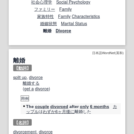
社会心理学
Social Psychology
ファミリー
Family
家族
特性
Family
Characteristics
婚姻状態
Marital Status
離婚
Divorce
日本語WordNet(英和)
離婚
【
動詞
】
split up
,
divorce
離婚する
(
get a
divorce
)
用例
カ
The
couple
divorced
after
only
6 months
ップル
は
わずか
6ヶ月
後に
離婚した
【
名詞
】
divorcement
,
divorce