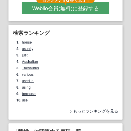
Weblio会員
(無料)
に登録する
検索ランキング
1.
house
2.
usually
3.
just
4.
Australian
5.
Thesaurus
6.
various
7.
used in
8.
using
9.
because
10.
use
もっとランキングを見る