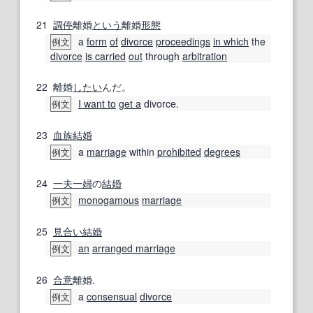
21
調停
離婚
という
離婚
形態
a
form
of
divorce
proceedings
in which
the
例文
divorce
is carried
out
through
arbitration
22
離婚
したい
んだ。
I want to
get a
divorce.
例文
23
血族結婚
a
marriage
within
prohibited
degrees
例文
24
一夫一婦
の
結婚
monogamous
marriage
例文
25
見合い結婚
an
arranged marriage
例文
26
合意
離婚.
a
consensual
divorce
例文