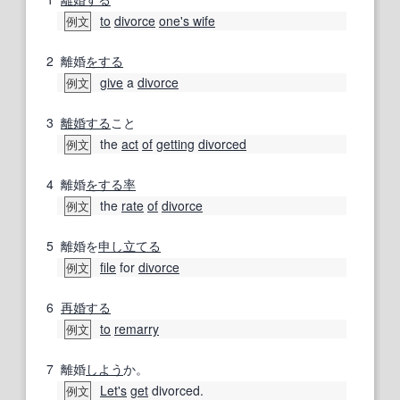
to
divorce
one's wife
例文
2
離婚
をする
give
a
divorce
例文
3
離婚する
こと
the
act
of
getting
divorced
例文
4
離婚
をする
率
the
rate
of
divorce
例文
5
離婚を
申し立てる
file
for
divorce
例文
6
再婚する
to
remarry
例文
7
離婚
しよう
か。
Let's
get
divorced.
例文