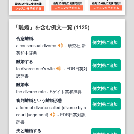
「離婚」を含む例文一覧 (1125)
合意
離婚
.
例文帳に追加
a consensual divorce
- 研究社 新
英和中辞典
離婚
する
例文帳に追加
to divorce one's wife
- EDR日英対
訳辞書
離婚
率
例文帳に追加
the divorce rate
- Eゲイト英和辞典
審判
離婚
という
離婚
形態
例文帳に追加
a form of divorce called {divorce by a
court judgement}
- EDR日英対訳
辞書
夫と
離婚
する