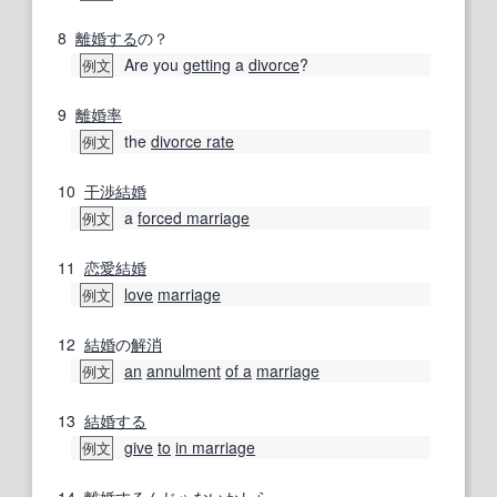
8
離婚する
の？
Are you
getting
a
divorce
?
例文
9
離婚率
the
divorce rate
例文
10
干渉
結婚
a
forced marriage
例文
11
恋愛結婚
love
marriage
例文
12
結婚
の
解消
an
annulment
of a
marriage
例文
13
結婚する
give
to
in marriage
例文