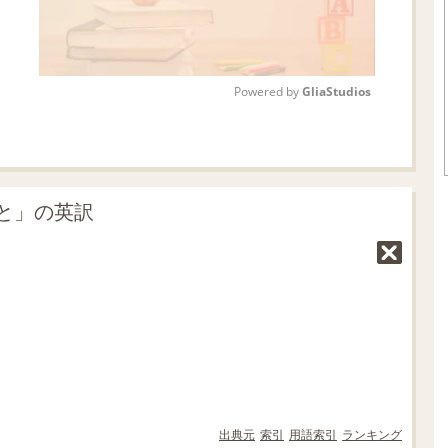
Powered by 
GliaStudios
M
u
t
と」の英訳
e
出典元
索引
用語索引
ランキング