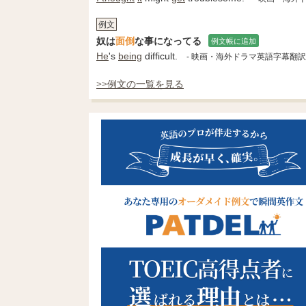
例文
奴は
面倒
な事になってる
例文帳に追加
He
's
being
difficult.
- 映画・海外ドラマ英語字幕翻
>>例文の一覧を見る