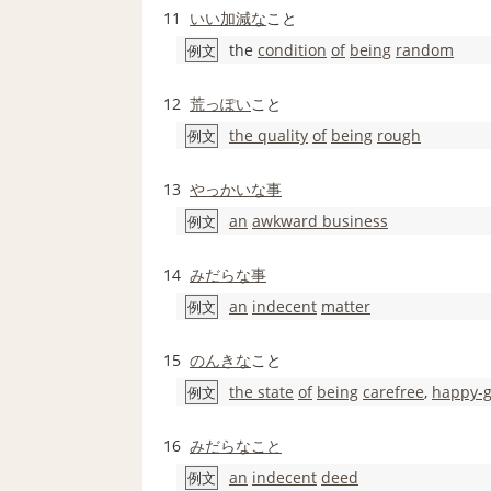
11
いい加減な
こと
the
condition
of
being
random
例文
12
荒っぽい
こと
the quality
of
being
rough
例文
13
やっかいな
事
an
awkward business
例文
14
みだらな
事
an
indecent
matter
例文
15
のんきな
こと
the state
of
being
carefree
,
happy-g
例文
16
みだらなこと
an
indecent
deed
例文