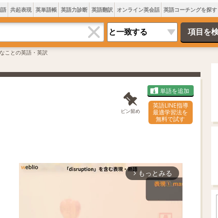
類語
共起表現
英単語帳
英語力診断
英語翻訳
オンライン英会話
英語コーチングを探す
なことの英語・英訳
単語を追加
英語LINE指導
ピン留め
最適学習法を
無料で試す
もっとみる
arrow_forward_ios