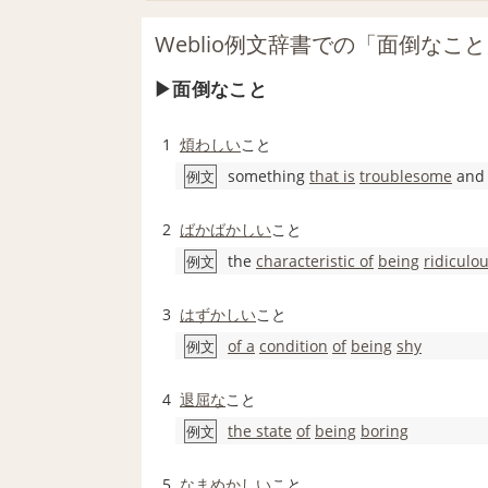
Weblio例文辞書での「面倒なこ
面倒なこと
1
煩わしい
こと
something
that is
troublesome
an
例文
2
ばかばかしい
こと
the
characteristic of
being
ridiculo
例文
3
はずかしい
こと
of a
condition
of
being
shy
例文
4
退屈な
こと
the state
of
being
boring
例文
5
なまめかしい
こと