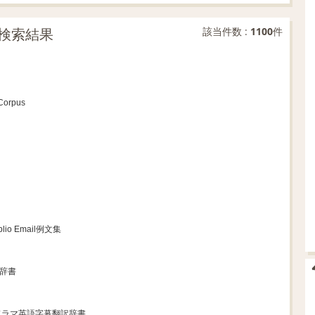
検索結果
該当件数 :
1100
件
Corpus
blio Email例文集
訳辞書
ドラマ英語字幕翻訳辞書