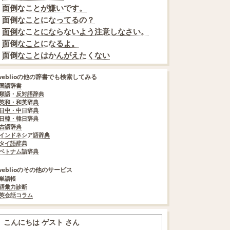
面倒なことが嫌いです。
面倒なことになってるの？
面倒なことにならないよう注意しなさい。
面倒なことになるよ。
面倒なことはかんがえたくない
weblioの他の辞書でも検索してみる
国語辞書
類語・反対語辞典
英和・和英辞典
日中・中日辞典
日韓・韓日辞典
古語辞典
インドネシア語辞典
タイ語辞典
ベトナム語辞典
weblioのその他のサービス
単語帳
語彙力診断
英会話コラム
こんにちは ゲスト さん