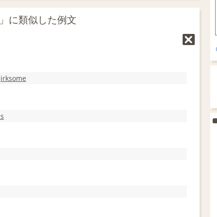
と」に類似した例文
d
irksome
us