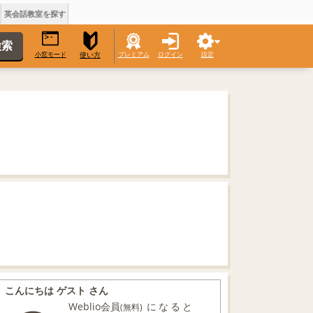
英会話教室を探す
小窓モード
プレミアム
ログイン
設定
使い方
こんにちは ゲスト さん
Weblio会員
になると
(無料)