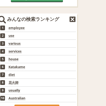
みんなの検索ランキング
employee
1
use
2
various
3
services
4
house
5
Katakame
6
diet
7
花火師
8
usually
9
Australian
10