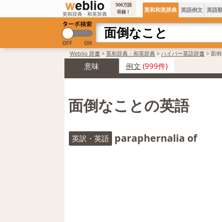
506万語
英和和英辞典
英語例文
英語
収録！
英和辞典・和英辞典
Weblio 辞書
>
英和辞典・和英辞典
>
ハイパー英語辞書
>
面倒
意味
例文
(999件)
面倒なことの英語
paraphernalia of
英訳・英語