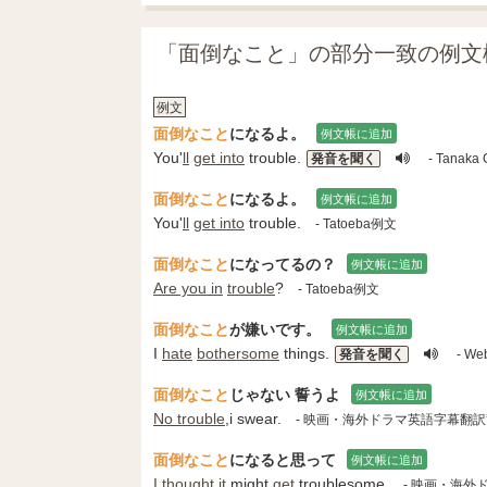
「面倒なこと」の部分一致の例文
例文
面倒なこと
になるよ。
例文帳に追加
You'
ll
get into
trouble.
発音を聞く
- Tanaka 
面倒なこと
になるよ。
例文帳に追加
You'
ll
get into
trouble.
- Tatoeba例文
面倒なこと
になってるの？
例文帳に追加
Are you in
trouble
?
- Tatoeba例文
面倒なこと
が嫌いです。
例文帳に追加
I
hate
bothersome
things.
発音を聞く
- We
面倒なこと
じゃない 誓うよ
例文帳に追加
No trouble
,i swear.
- 映画・海外ドラマ英語字幕翻
面倒なこと
になると思って
例文帳に追加
I thought
it
might
get
troublesome.
- 映画・海外