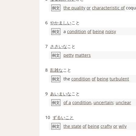
the quality
or
characteristic of
coqu
例文
6
やかましい
こと
a
condition
of
being
noisy
例文
7
ささいな
こと
petty
matters
例文
8
乱雑な
こと
the
condition
of
being
turbulent
例文
9
あいまいな
こと
of a
condition
,
uncertain
;
unclear
例文
10
ずるいこと
the state
of
being
crafty
or
wily
例文