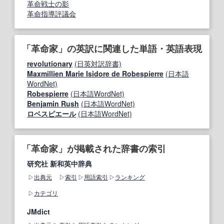
革命戦士の影
革命指導評議会
「革命家」の英訳に関連した単語・英語表現
revolutionary
(日英対訳辞書)
Maxmillien Marie Isidore de Robespierre
(日本語
WordNet)
Robespierre
(日本語WordNet)
Benjamin Rush
(日本語WordNet)
ロベスピエール
(日本語WordNet)
「革命家」が掲載された辞書の索引
研究社 新和英中辞典
出典元
索引
用語索引
ランキング
カテゴリ
JMdict