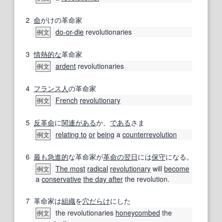
2
命
がけの革命家
do-or-die
revolutionaries
例文
3
情熱的な
革命家
ardent
revolutionaries
例文
4
フランス人
の革命家
French
revolutionary
例文
5
反革命
に
関連がある
か、
である
さま
relating to
or
being
a
counterrevolution
例文
6
最も
急進的
な革命家が
革命の
翌日
には
保守
になる。
The most
radical
revolutionary
will
become
例文
a
conservative
the day after
the revolution.
7
革命家は
組織
を
穴
だらけ
にした
the revolutionaries
honeycombed
the
例文