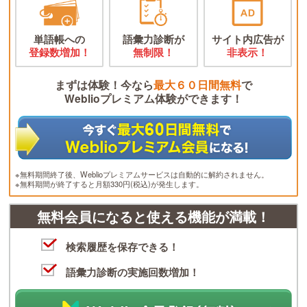
単語帳への
語彙力診断が
サイト内広告が
登録数増加！
無制限！
非表示！
まずは体験！今なら
最大６０日間無料
で
Weblioプレミアム体験ができます！
※無料期間終了後、Weblioプレミアムサービスは自動的に解約されません。
※無料期間が終了すると月額330円(税込)が発生します。
無料会員になると使える機能が満載！
検索履歴を保存できる！
語彙力診断の実施回数増加！