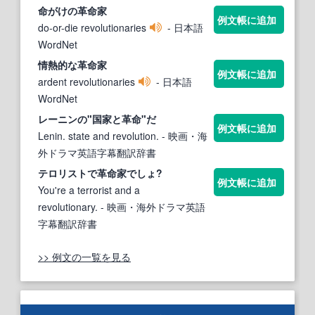
命がけの
革命家
例文帳に追加
do-or-die revolutionaries
- 日本語
WordNet
情熱的な
革命家
例文帳に追加
ardent revolutionaries
- 日本語
WordNet
レーニンの"国
家
と
革命
"だ
例文帳に追加
Lenin. state and revolution.
- 映画・海
外ドラマ英語字幕翻訳辞書
テロリストで
革命家
でしょ?
例文帳に追加
You're a terrorist and a
revolutionary.
- 映画・海外ドラマ英語
字幕翻訳辞書
>> 例文の一覧を見る