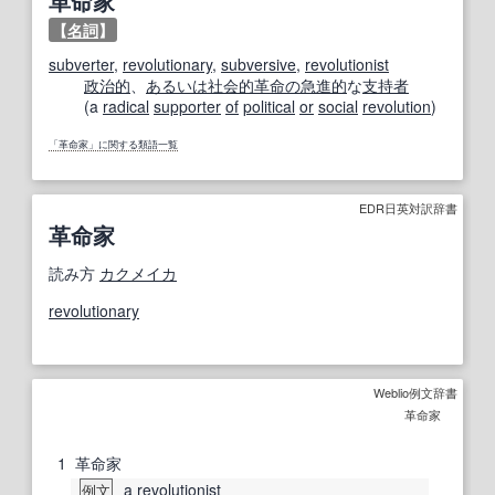
革命家
【
名詞
】
subverter
,
revolutionary
,
subversive
,
revolutionist
政治的
、
あるいは
社会的
革命の
急進的
な
支持者
(a
radical
supporter
of
political
or
social
revolution
)
「革命家」に関する類語一覧
EDR日英対訳辞書
革命家
読み方
カクメイカ
revolutionary
Weblio例文辞書
革命家
1
革命家
a
revolutionist
例文