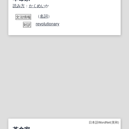
読み方
：
かくめい
か
（
名詞
）
文法情報
revolutionary
対訳
日本語WordNet(英和)