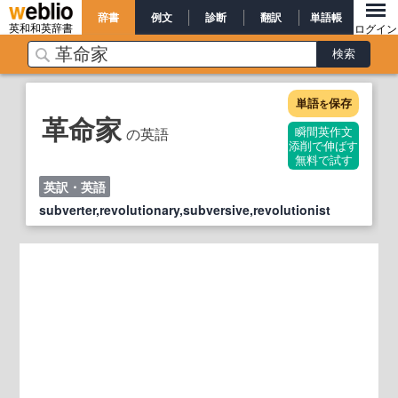
辞書
例文
診断
翻訳
単語帳
英和和英辞書
ログイン
単語
保存
を
革命家
の英語
瞬間英作文
添削で伸ばす
無料で試す
英訳・英語
subverter,revolutionary,subversive,revolutionist