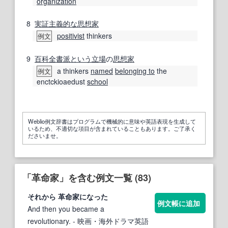
organization
8
実証主義
的な
思想家
positivist
thinkers
例文
9
百科全書派
という
立場
の
思想家
a thinkers
named
belonging to
the
例文
enctckioaedust
school
Weblio例文辞書はプログラムで機械的に意味や英語表現を生成して
いるため、不適切な項目が含まれていることもあります。ご了承く
ださいませ。
「革命家」を含む例文一覧 (83)
それから
革命家
になった
例文帳に追加
And then you became a
revolutionary.
- 映画・海外ドラマ英語