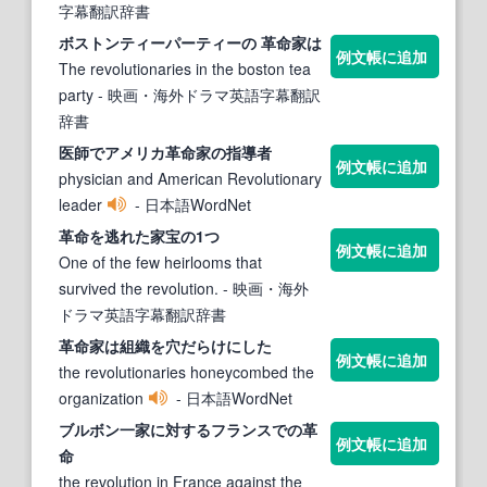
字幕翻訳辞書
ボストンティーパーティーの
革命家
は
例文帳に追加
The revolutionaries in the boston tea
party
- 映画・海外ドラマ英語字幕翻訳
辞書
医師でアメリカ
革命家
の指導者
例文帳に追加
physician and American Revolutionary
leader
- 日本語WordNet
革命
を逃れた
家
宝の1つ
例文帳に追加
One of the few heirlooms that
survived the revolution.
- 映画・海外
ドラマ英語字幕翻訳辞書
革命家
は組織を穴だらけにした
例文帳に追加
the revolutionaries honeycombed the
organization
- 日本語WordNet
ブルボン一
家
に対するフランスでの
革
例文帳に追加
命
the revolution in France against the