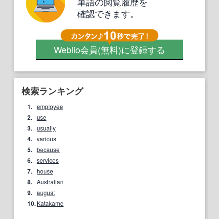
単語の閲覧履歴を
確認できます。
Weblio会員
(無料)
に登録する
検索ランキング
1.
employee
2.
use
3.
usually
4.
various
5.
because
6.
services
7.
house
8.
Australian
9.
august
10.
Katakame